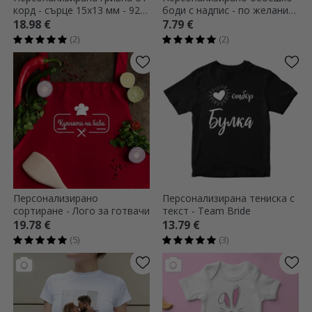
корд - сърце 15x13 мм - 925
боди с надпис - по желание
сребро - Име
на клиента
18.98 €
7.79 €
(2)
(2)
Персонализирано
Персонализирана тениска с
сортиране - Лого за готвачи
текст - Team Bride
19.78 €
13.79 €
(5)
(3)