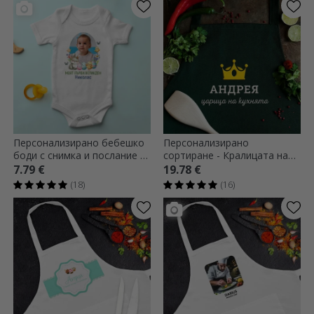
Персонализирано бебешко
Персонализирано
боди с снимка и послание -
сортиране - Кралицата на
Моят първи Великден
кухнята
7.79 €
19.78 €
(18)
(16)