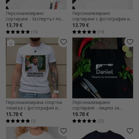
Персонализирано
Персонализирано
сортиране - Експертът по
сортиране с фотография и
торти
текст
13.79 €
13.79 €
(15)
(19)
Персонализирана спортна
Персонализирано
тениска с фотография и
сортиране - лиценз за
текст
печене
15.78 €
19.78 €
(3)
(22)