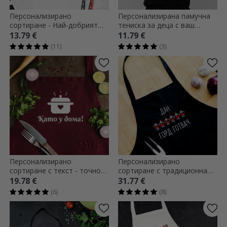
Персонализирано
Персонализирана памучна
сортиране - Най-добрият
тениска за деца с ваш
готвач
собствен графичен дизайн
13.79 €
11.79 €
(11)
(3)
Персонализирано
Персонализирано
сортиране с текст - точно
сортиране с традиционна
като у дома!
бродерия върху черно
19.78 €
31.77 €
(6)
(8)