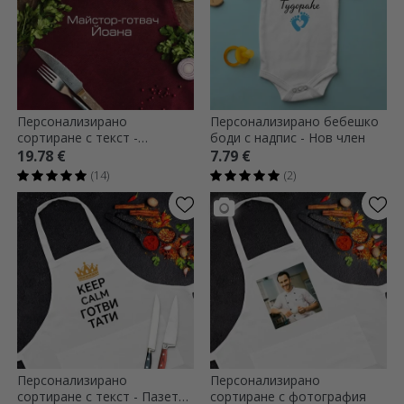
Персонализирано
Персонализирано бебешко
сортиране с текст -
боди с надпис - Нов член
Premium MasterChef
19.78 €
7.79 €
(14)
(2)
Персонализирано
Персонализирано
сортиране с текст - Пазете
сортиране с фотография