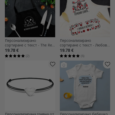
Персонализирано
Персонализирано
сортиране с текст - The Real
сортиране с текст - Любов в
Housewife
храната
19.78 €
19.78 €
(2)
(6)
Персонализирана гривна от
Персонализирано бебешко