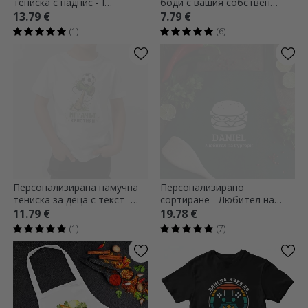
тениска с надпис - I
боди с вашия собствен
SURVIVED (Аз оцелях)
квадратен графичен дизайн
13.79 €
7.79 €
(1)
(6)
Персонализирана памучна
Персонализирано
тениска за деца с текст -
сортиране - Любител на
Kendama Football
бургери
11.79 €
19.78 €
(1)
(7)