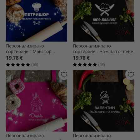
Персонализирано
Персонализирано
сортиране - Майстор
сортиране - Нож за готвене
готвач в кухнята
19.78 €
19.78 €
(65)
(53)
Персонализирано
Персонализирано