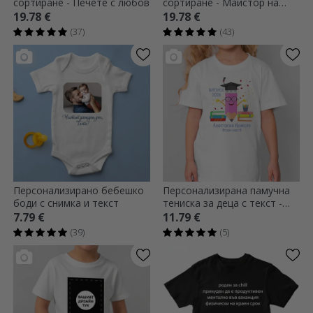
сортиране - Печете с любов
сортиране - Майстор на
грила
19.78 €
19.78 €
(37)
(43)
Персонализирано бебешко
Персонализирана памучна
боди с снимка и текст
тениска за деца с текст -
Graduate pencil
7.79 €
11.79 €
(39)
(5)