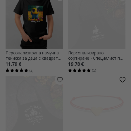
Персонализирана памучна
Персонализирано
тениска за деца с квадратна
сортиране - Специалист по
снимка и текст
кафе
11.79 €
19.78 €
(2)
(5)