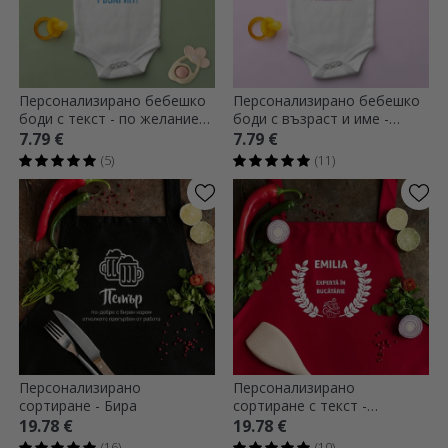
Персонализирано бебешко
Персонализирано бебешко
боди с текст - по желание
боди с възраст и име -
на клиента
Рожден ден
7.79 €
7.79 €
(5)
(11)
Персонализирано
Персонализирано
сортиране - Бира
сортиране с текст -
Кухненски експерт
19.78 €
19.78 €
(16)
(10)