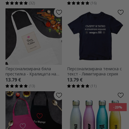
(32)
(16)
Персонализирана бяла
Персонализирана тениска с
престилка - Кралицата на
текст - Лимитирана серия
кухнята
13.79 €
13.79 €
(13)
(11)
-20%