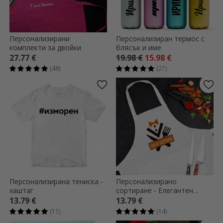
Персонализирани
Персонализиран термос с
комплекти за двойки
блясък и име
27.77 €
19.98 €
15.98 €
(48)
(27)
Персонализирана тениска -
Персонализирано
хаштаг
сортиране - Елегантен
готвач
13.79 €
13.79 €
(11)
(14)