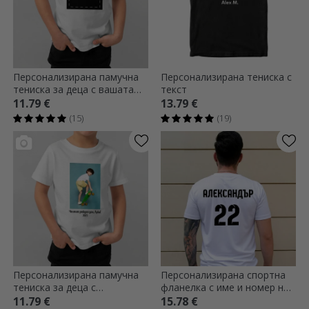
Персонализирана памучна
Персонализирана тениска с
тениска за деца с вашата
текст
портретна графика
11.79 €
13.79 €
(15)
(19)
Персонализирана памучна
Персонализирана спортна
тениска за деца с
фланелка с име и номер на
портретна снимка и текст
гърба - модел за футбол
11.79 €
15.78 €