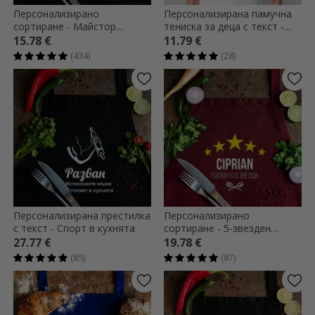
Персонализирано
Персонализирана памучна
сортиране - Майстор
тениска за деца с текст -
готвач
Абитуриент
15.78 €
11.79 €
(434)
(28)
Персонализирана престилка
Персонализирано
с текст - Спорт в кухнята
сортиране - 5-звезден
готвач
27.77 €
19.78 €
(85)
(87)