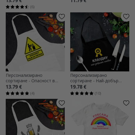
13.79 €
11.79 €
(6)
Персонализирано
Персонализирано
сортиране - Опасност в
сортиране - Най-добър
кухнята
готвач
13.79 €
19.78 €
(4)
(10)