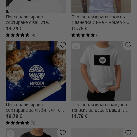
Персонализирано
Персонализирана спортна
сортиране с вашите
фланелка с име и номер на
графики
гърба - Футболен ентусиаст
13.79 €
15.78 €
(4)
(6)
Персонализирано
Персонализирана памучна
сортиране за любителите
тениска за деца с вашата
на пица
графика на пейзаж
19.78 €
11.79 €
(3)