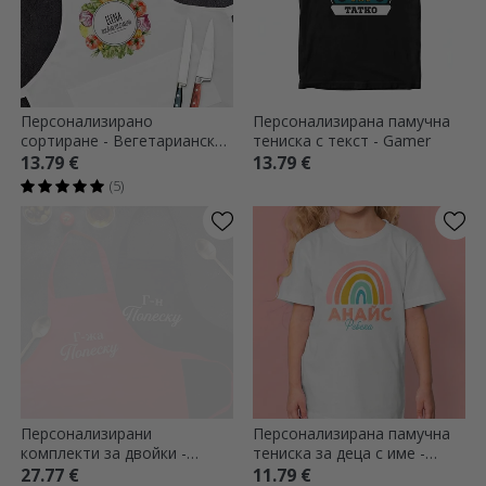
Персонализирано
Персонализирана памучна
сортиране - Вегетариански
тениска с текст - Gamer
готвач
13.79 €
13.79 €
(5)
Персонализирани
Персонализирана памучна
комплекти за двойки -
тениска за деца с име -
Господин и Госпожа
Rainbow
27.77 €
11.79 €