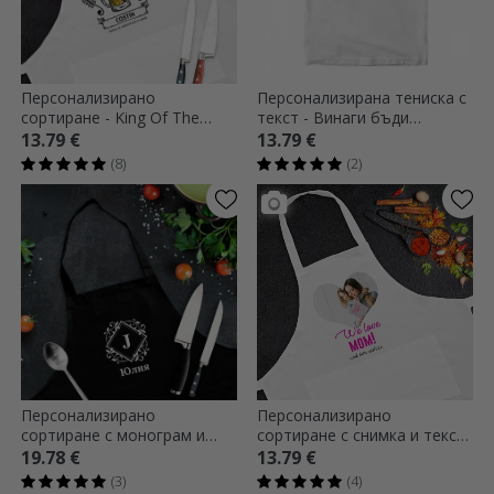
Персонализирано
Персонализирана тениска с
сортиране - King Of The
текст - Винаги бъди
Beer
позитивен
13.79 €
13.79 €
(8)
(2)
Персонализирано
Персонализирано
сортиране с монограм и
сортиране с снимка и текст
текст - Листа
- We Love
19.78 €
13.79 €
(3)
(4)