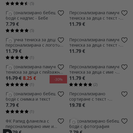
(5)
Персонализирано бебешко
Персонализирана памучна
боди с надпис - Бебе
тениска за деца с текст -
Ето как изглежда...
7.79 €
11.79 €
(5)