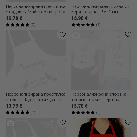
Персонализирана престилка
Персонализирана гривна от
с надпис - Майстор на грила
корд - сърце 15x13 мм -
сребро 925 - Най-добрата
19.78 €
18.98 €
майка
(7)
(3)
Персонализирана престилка
Персонализирана спортна
с текст - Кухненски чудеса
тениска с име - Iepuras
13.79 €
15.78 €
(1)
(1)