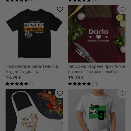
Персонализирана тениска -
Персонализирана престилка
модел Година на
с текст - Готвим с любов
производство
13.79 €
19.78 €
(9)
(13)