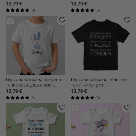
спокойствие
13.79 €
13.79 €
(8)
(5)
Персонализирана памучна
Персонализирана тениска с
тениска за деца с име -
текст - портрет
Великденски заек
13.79 €
13.79 €
(3)
(5)