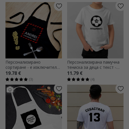
Персонализирано
Персонализирана памучна
сортиране - е изключително
тениска за деца с текст -
ХОТ
Футбол
19.78 €
11.79 €
(3)
(4)