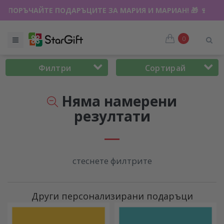
ОДАЖБА 🌴 ДО -40% ОТСТЪПКА ЗА НАД 100 ПЕРСОНАЛИЗИР
0
Филтри
Сортирай
Няма намерени
резултати
стеснете филтрите
Други персонализирани подаръци