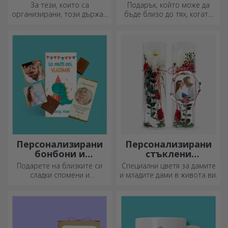
За тези, които са
Подарък, който може да
организирани, този държач
бъде близо до тях, когато
е идеалният подарък.
вие не сте там, са
персонализираните
плюшени играчки, идеални
за гушкане!
Персонализирани
Персонализирани
бонбони и
стъклени
сладкиши
орнаменти с
Подарете на близките си
Специални цветя за дамите
консервирани
сладки спомени и
и младите дами в живота ви.
цветя
направете деня им по-
красив! Изберете модела,
който ви харесва, и им
подарете сладък
персонализиран подарък!