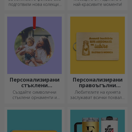
лицензия - FC Rapid
подготвили нова колекция
най-красивите моменти!
1923 Букурещ
от официално лицензирани
продукти на Rapid, в
партньорство с бяло-
лилавия отбор.
Персонализирани
Персонализирани
стъклени
правоъгълни
орнаменти
секачи с дръжки
Създайте символични
Любителите на кухнята
стъклени орнаменти и
заслужават всички похвали,
подарете на близките си
затова вкусните ястия се
оригинални и уникални
приготвят с най-
подаръци!
креативните ножове.
Изберете подходящия!