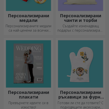
Персонализирани
Персонализирани
медали
чанти и торби
Персонализираните медали
Създайте изненадващ
са най-ценени за всички
подарък с персонализирана
положени усилия.
чанта, уникален дизайн от
Персонализирайте ги и
вашите снимки и послания
признайте заслугите им!
„Честит рожден ден“.
Персонализирани
Персонализирани
плакати
ръкавици за фурна
и кухненски
Превърнете идеите си в
Готови ли сте да готвите? С
аксесоари
изкуство!
подходящите аксесоари,