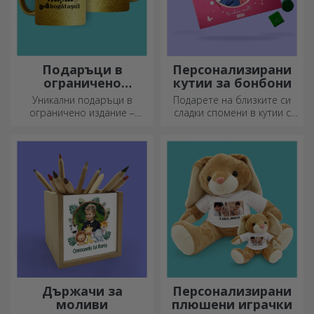
Подаръци в
Персонализирани
ограничено
кутии за бонбони
издание
Уникални подаръци в
Подарете на близките си
ограничено издание –
сладки спомени в кутии с
специални изненади за
вкусни бонбони!
незабравими моменти
Държачи за
Персонализирани
моливи
плюшени играчки