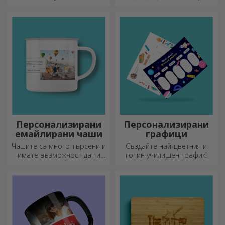
ръкавиците за фурна и
прихватките за тенджери
ще улеснят работата ви в
кухнята.
Персонализирани
Персонализирани
емайлирани чаши
графици
Чашите са много търсени и
Създайте най-цветния и
имате възможност да ги
готин училищен график!
персонализирате и да ги
носите със себе си, където
и да отидете, защото
емайлираните не се чупят.