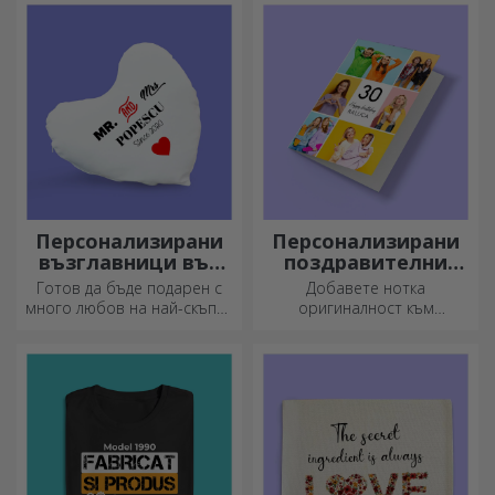
напитка, студена през
лятото и топла през зимата.
Персонализирани
Персонализирани
възглавници във
поздравителни
формата на сърце
картички и
Готов да бъде подарен с
Добавете нотка
картички
много любов на най-скъпия
оригиналност към
ви човек.
подаръка, който искате да
подарите. Допълнете
подаръка с
персонализирана картичка
или поздравителна
картичка.