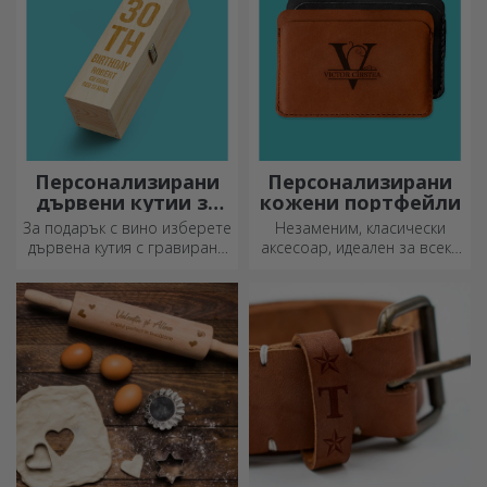
подходящия!
Персонализирани
Персонализирани
дървени кутии за
кожени портфейли
вино
За подарък с вино изберете
Незаменим, класически
дървена кутия с гравирани
аксесоар, идеален за всеки
специални послания.
мъж!