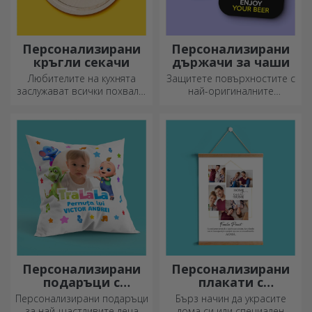
Персонализирани
Персонализирани
кръгли секачи
държачи за чаши
Любителите на кухнята
Защитете повърхностите с
заслужават всички похвали,
най-оригиналните
затова вкусните ястия се
подложки.
приготвят с най-
креативните ножове.
Изберете подходящия!
Персонализирани
Персонализирани
подаръци с
плакати с
официална
закачалки
Персонализирани подаръци
Бърз начин да украсите
лицензия - TraLaLa
за най-щастливите деца
дома си или специален