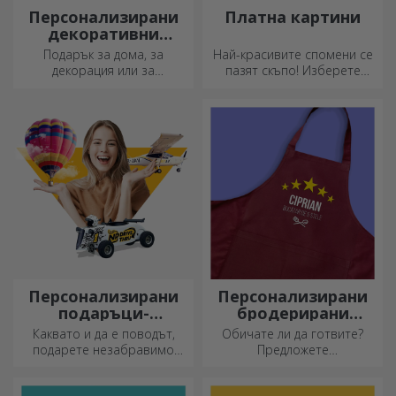
Персонализирани
Платна картини
декоративни
възглавници
Подарък за дома, за
Най-красивите спомени се
декорация или за
пазят скъпо! Изберете
прегръдка,
подарък, който ще
персонализираните
развълнува!
възглавници са идеални за
всеки повод.
Персонализирани
Персонализирани
подаръци-
бродерирани
преживявания
шорти
Каквато и да е поводът,
Обичате ли да готвите?
подарете незабравимо
Предложете
преживяване –
персонализирани престилки
незабравими спомени,
с бродерия за всеки готвач!