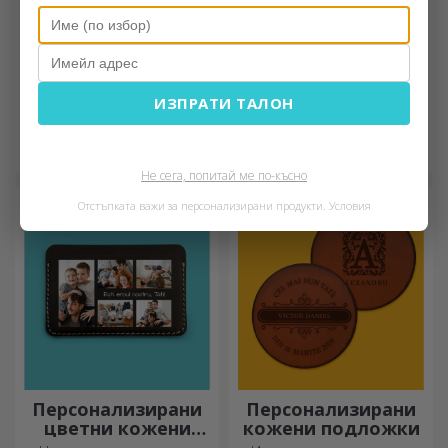
Бамбукови кутии
Персонализирани
ИЗПРАТИ ТАЛОН
за вино с аксесоари
пъзели
Дървената кутия е
Тествайте концентрацията
идеалното допълнение за
си и възстановете
елегантно представяне на
изображението на
Не сега, попитай ме по-късно
бутилки вино.
персонализиран пъзел с
Отстъпката важи за персонализирани продукти.
Условия
любимите си снимки.
Персонализирани
Персонализирани
цветни кожени
кожени подложки
портфейли