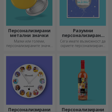
Персонализирани
Разумни
метални значки
персонализирани
поздравителни
Малки или големи,
Сега имате възможност да
картички и
персонализираните значки
скриете персонализирано
картички
могат да бъдат малка
съобщение за вашите
радост, когато са
близки и да ги изненадате,
персонализирани. Предмет,
независимо от повода.
който носи късмет, усмивки
и добро настроение!
Персонализирани
Персонализирани