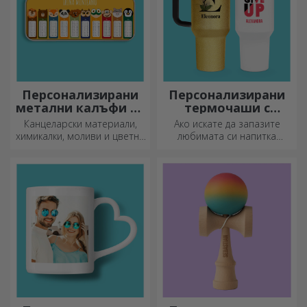
Персонализирани
Персонализирани
метални калъфи за
термочаши с
моливи
дръжка и сламка
Канцеларски материали,
Ако искате да запазите
химикалки, моливи и цветни
любимата си напитка
маркери могат да се
студена или да поддържате
съхраняват заедно в
кафето си топло, когато
персонализираните калъфи
тръгвате на дълго
за моливи на StarGift!
пътуване, нашата термоса
е идеална за такива случаи.