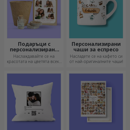
Подаръци с
Персонализирани
персонализирани
чаши за еспресо
комплекти за
Наслаждавайте се на
Насладете се на кафето си
засаждане
красотата на цветята всеки
от най-оригиналните чаши!
ден!