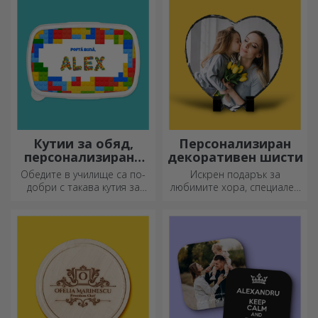
адреналин или релаксация.
Кутии за обяд,
Персонализиран
персонализирани
декоративен шисти
касероли
Обедите в училище са по-
Искрен подарък за
добри с такава кутия за
любимите хора, специален
храна. Персонализирайте я
декоративен елемент.
и подгответе вашето дете
за нов ден!