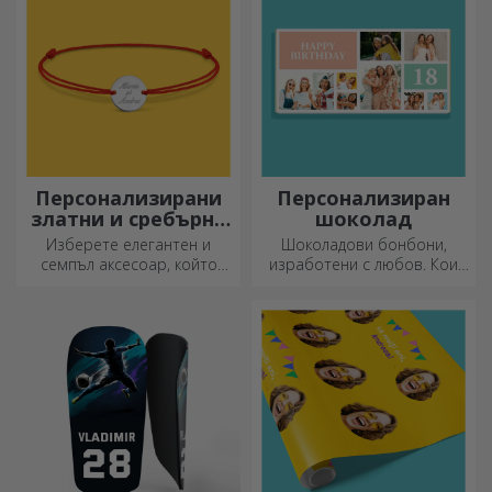
Персонализирани
Персонализиран
златни и сребърни
шоколад
гривни
Изберете елегантен и
Шоколадови бонбони,
семпъл аксесоар, който
изработени с любов. Кои
според вас най-добре
ще изберете?
отразява личността на
човека, който ще го носи.