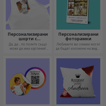
Персонализирани
Персонализирани
шорти с
фоторамки
фотографии
Да, да... по полите също
Любимите ви снимки могат
може да има картинки!
да бъдат изложени на видно
Атрактивна колекция от
място – изберете
оригинални поли.
персонализирани
фоторамки!