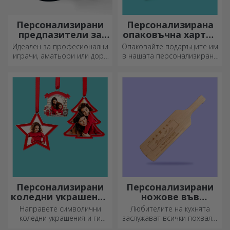
Персонализирани
Персонализирана
предпазители за
опаковъчна хартия
футбол
за подаръци
Идеален за професионални
Опаковайте подаръците им
играчи, аматьори или дори
в нашата персонализирана
деца, които обичат футбола
хартия, така че дори да не
искат да ги отворят.
Персонализирани
Персонализирани
коледни украшения
ножове във
за елха
формата на
Направете символични
Любителите на кухнята
бутилка
коледни украшения и ги
заслужават всички похвали.
подарете на близките си!
Ножовете с форма на