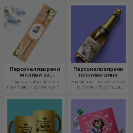
бутилка са идеални за
сервиране на готови
деликатеси.
Персонализирани
Персонализирани
моливи за
пенливи вина
засаждане
Подарък, който цъфти и
За наистина запомнящи се
носи радост, идеален за 1 и
събития, изберете да
8 март
персонализирате етикета
на пенливо вино и се
насладете на момента до
краен предел!