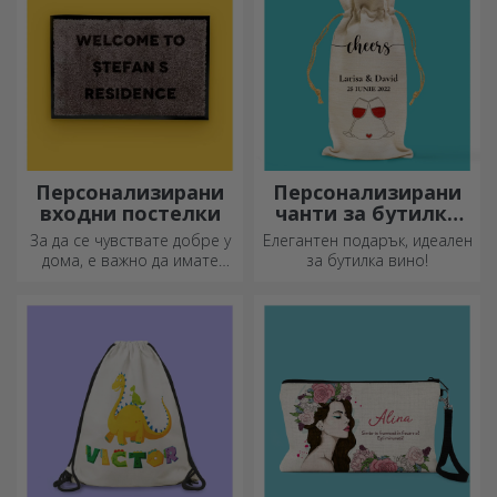
Персонализирани
Персонализирани
входни постелки
чанти за бутилки
вино
За да се чувствате добре у
Елегантен подарък, идеален
дома, е важно да имате
за бутилка вино!
килим на входа.
Персонализирайте ги и ще
имате най-атрактивните
килими!