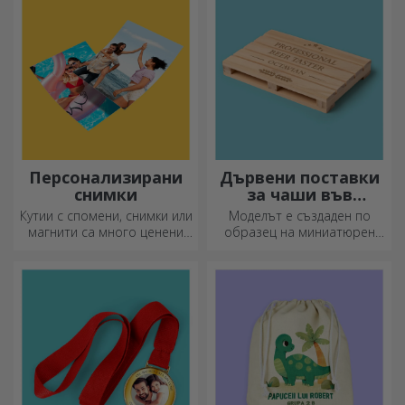
независимо от повода!
персонализирани.
Персонализирани
Дървени поставки
снимки
за чаши във
формата на палет
Кутии с спомени, снимки или
Моделът е създаден по
магнити са много ценени
образец на миниатюрен
подаръци. Изберете
палет, използван в складове
любимите си снимки и
и транспорт, и предлага
подарете оригинални
автентичен вид.
подаръци.