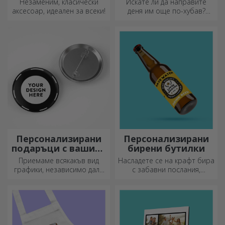
Незаменим, класически
Искате ли да направите
аксесоар, идеален за всеки!
деня им още по-хубав?
Оставете им скъп спомен с
помощта на подложки за
чаши, които лесно могат да
бъдат персонализирани.
Персонализирани
Персонализирани
подаръци с вашите
бирени бутилки
графики
Приемаме всякакъв вид
Насладете се на крафт бира
графики, независимо дали
с забавни послания,
са снимки, текст или и двете.
картинки или дизайни,
:) Сега можете да получите
подходящи за всеки сезон.
подаръка, който искате!