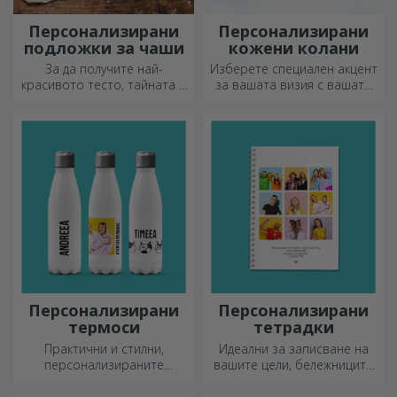
Персонализирани
Персонализирани
подложки за чаши
кожени колани
За да получите най-
Изберете специален акцент
красивото тесто, тайната е
за вашата визия с вашата
да имате в арсенала си
инициал или име!
нашите магически точилки.
Персонализираните колани
Пайовете ще станат
придават елегантност и
божествено вкусни!
стил!
Персонализирани
Персонализирани
термоси
тетрадки
Практични и стилни,
Идеални за записване на
персонализираните
вашите цели, бележниците
термоси са идеални за
са идеални за такива
наслада на любимата ви
задачи.