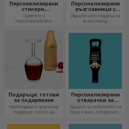
Персонализирани
Персонализирани
стикери,
възглавници с
самозалепващи се
пайети
Оцветете и
Идеален като подарък за
етикети
персонализирайте
всеки повод.
бележниците и дневниците
си.
Подаръци, готови
Персонализирани
за подаряване
отварачки за
бутилки и
Необходими и практични
Идеални за любителите на
тирбушони
подаръци, с които да
бира и вино, отварачките
изненадате близките си!
за бутилки и тирбушоните
Изберете първокласни
могат да придобият изцяло
подаръци с бърза доставка,
нов вид, когато са