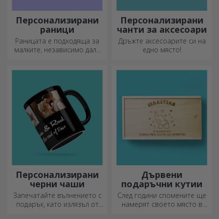
Персонализирани
Персонализирани
раници
чанти за аксесоари
Раницата е подходяща за
Дръжте аксесоарите си на
малките, независимо дали
едно място!
ходят на детска градина или
започват училище.
Създайте тази, която най-
добре подхожда на вашето
дете!
Персонализирани
Дървени
черни чаши
подаръчни кутии
Запечатайте вълнението с
След години спомените ще
подарък, като излязъл от
намерят своето място в
приказка! Изцяло черните
подаръчни кутии.