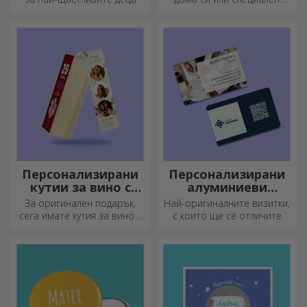
подарък за любимите си
хора!
Персонализирани
Персонализирани
кутии за вино с
алуминиеви
фотография
визитни картички
За оригинален подарък,
Най-оригиналните визитки,
сега имате кутия за вино с
с които ще се отличите
фотографии/съобщение,
идеална за изключителен
подарък!