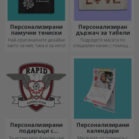
Персонализирани
Персонализиран
памучни тениски
държач за табели
Най-оригиналните дизайни
Подредете масата по
както за нея, така и за него!
специален начин с помощта
на подложки за чинии. Те
могат да бъдат
персонализирани с
послание или името на
всеки член на масата.
Персонализирани
Персонализирани
подаръци с
календари
официална
За истинските фенове сме
Месеците от годината с