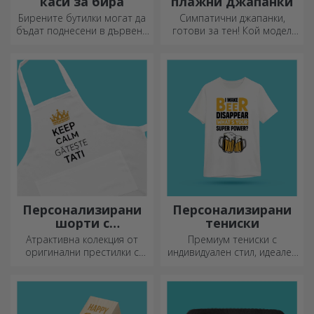
каси за бира
плажни джапанки
Бирените бутилки могат да
Симпатични джапанки,
бъдат поднесени в дървени
готови за тен! Кой модел
кутии с гравирано име на
ще изберете да
получателя и придружени от
персонализирате?
персонализирано послание.
Персонализирани
Персонализирани
шорти с
тениски
фотография или
Атрактивна колекция от
Премиум тениски с
бродерия
оригинални престилки с
индивидуален стил, идеален
бродерии или картинки са
подарък за вашите близки.
идеални подаръци за
Персонализиране на
любителите на готвенето.
памучни или спортни
модели, изберете