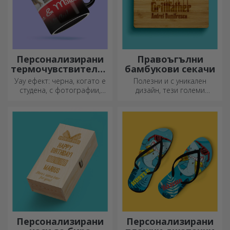
Персонализирани
Правоъгълни
термочувствителни
бамбукови секачи
чаши
Уау ефект: черна, когато е
Полезни и с уникален
студена, с фотографии,
дизайн, тези големи
когато е гореща.
гравирани дъски за рязане
Термочувствителната чаша
са идеални за най-
е специален подарък за
апетитните деликатеси,
всеки.
приготвени в кухнята.
Персонализирани
Персонализирани