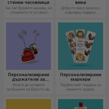
стенни часовници
вина
Тик-так! Времето минава, но
Доброто вино винаги е
спомените ти остават!
подходящ подарък.
Подреди моментите си в
Изберете персонализирано
няколко снимки и ще имаш
вино и го подарете с името
най-специалния часовник!
на получателя върху него.
Персонализирани
Персонализирани
държатели за
маркери
съобщения
Искате да оставите
Перфектният подарък за
съобщение на бюрото им?
книжните червеи.
Оставете им скъп спомен с
персонализирани
държатели за съобщения.