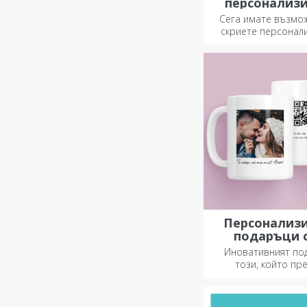
персонализ
поздравит
Сега имате възмо
картички и к
скриете персонал
съобщение за ваши
и да ги изнена
независимо от п
Персонализ
подаръци 
кодове
Иновативният по
този, който пр
послание. Изберете
QR код и добавен ли
предизвикате най-