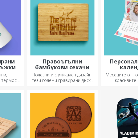
ирани
Правоъгълни
Персонал
ръжки
бамбукови секачи
кален
лни,
Полезни и с уникален дизайн,
Месеците от го
 термоси
тези големи гравирани дъски
красивите
аждаване
за рязане са идеални за най-
итка през
апетитните деликатеси,
.
приготвени в кухнята.