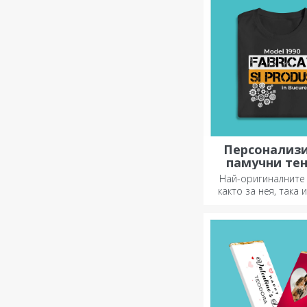
реакции!
Персонализ
памучни те
Най-оригиналните
както за нея, така и