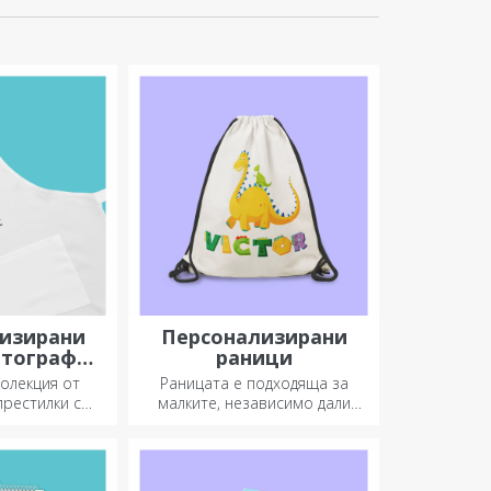
изирани
Персонализирани
отография
раници
одерия
колекция от
Раницата е подходяща за
престилки с
малките, независимо дали
 картинки са
ходят на детска градина или
даръци за
започват училище. Създайте
а готвенето.
тази, която най-добре
подхожда на вашето дете!