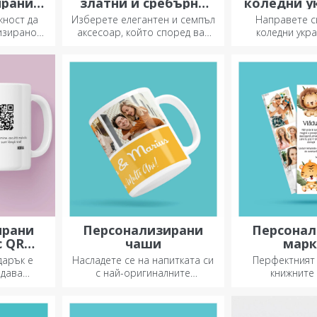
ирани
златни и сребърни
коледни у
елни
гривни
за е
жност да
Изберете елегантен и семпъл
Направете 
артички
изирано
аксесоар, който според вас
коледни укр
те близки
най-добре отразява
подарете на б
дате,
личността на човека, който
овода.
ще го носи.
ирани
Персонализирани
Персонал
с QR
чаши
марк
дарък е
Насладете се на напитката си
Перфектният
едава
с най-оригиналните
книжните
 такива с
персонализирани чаши.
нк, за да
уникални