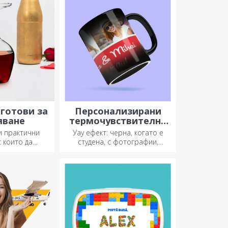
подаръци.
готови за
Персонализирани
яване
термочувствителни
чаши
и практични
Уау ефект: черна, когато е
 които да
студена, с фотографии,
лизките си!
когато е гореща.
ървокласни
Термочувствителната чаша е
рза доставка,
специален подарък за всеки.
от повода!