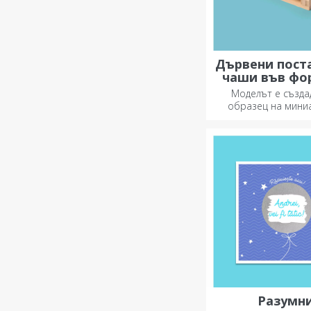
Дървени пост
чаши във фо
на пале
Моделът е създа
образец на мини
палет, използван в 
транспорт, и пр
автентичен в
Разумн