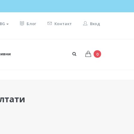
BG
Блог
Контакт
Вход
тивни
0
лтати