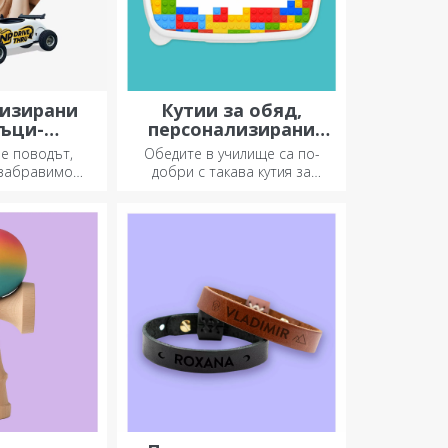
изирани
Кутии за обяд,
ъци-
персонализирани
явания
касероли
 е поводът,
Обедите в училище са по-
езабравимо
добри с такава кутия за
 незабравими
храна. Персонализирайте я и
реналин или
подгответе вашето дете за
ация.
нов ден!