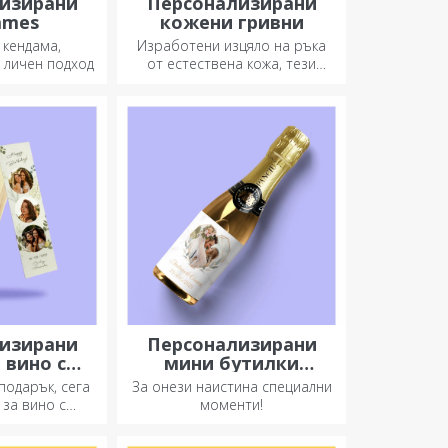
изирани
Персонализирани
ames
кожени гривни
 кендама,
Изработени изцяло на ръка
 личен подход
от естествена кожа, тези
персонализирани гривни са
подходящи както за него, така
и за нея.
изирани
Персонализирани
 вино с
мини бутилки
рафия
пенливо вино
подарък, сега
За онези наистина специални
 за вино с
моменти!
съобщение,
зключителен