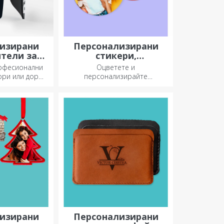
изирани
Персонализирани
тели за
стикери,
бол
самозалепващи се
рофесионални
Оцветете и
етикети
ори или дори
персонализирайте
бичат футбола
бележниците и дневниците си.
изирани
Персонализирани