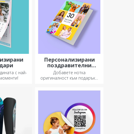
изирани
Персонализирани
дари
поздравителни
картички и картички
дината с най-
Добавете нотка
 моменти!
оригиналност към подаръка,
който искате да подарите.
Допълнете подаръка с
персонализирана картичка
или поздравителна картичка.