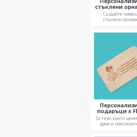
Персонализ
стъклени орн
Създайте симво
стъклени орнам
подарете на близ
оригинални и ун
подаръци!
Персонализ
подаръци x Fl
Rima
За тези, които ценя
думи и смисленит