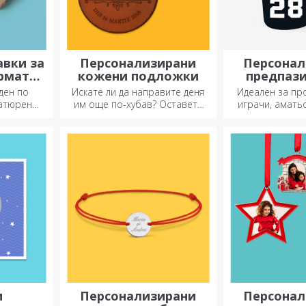
авки за
Персонализирани
Персонал
рмата
кожени подложки
предпази
т
фут
ден по
Искате ли да направите деня
Идеален за п
атюрен
им още по-хубав? Оставете
играчи, амать
складове и
им скъп спомен с помощта на
деца, които о
едлага
подложки за чаши, които
ид.
лесно могат да бъдат
персонализирани.
и
Персонализирани
Персонал