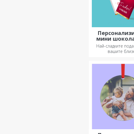
Персонализ
мини шокол
барове
Най-сладките под
вашите близк