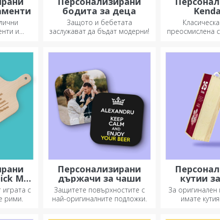
ирани
Персонализирани
Персонал
аменти
бодита за деца
Kend
лични
Защото и бебетата
Класическа
енти и
заслужават да бъдат модерни!
преосмислена с
ките си
икални
ирани
Персонализирани
Персонал
ick Mr
държачи за чаши
кутии за
фотог
т играта с
Защитете повърхностите с
За оригинален 
е рими.
най-оригиналните подложки.
имате кутия
фотографии/
идеална за и