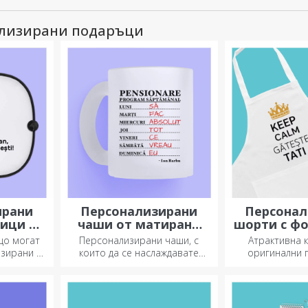
ализирани подаръци
ирани
Персонализирани
Персонал
ници за
чаши от матирано
шорти с ф
ли
стъкло
или бр
що могат
Персонализирани чаши, с
Атрактивна 
изирани и
които да се наслаждавате
оригинални 
ляване на
всеки ден!
бродерии или
лата.
идеални по
любителите н