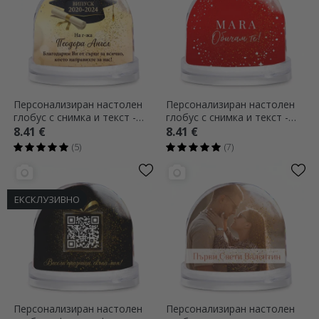
Персонализиран настолен
Персонализиран настолен
глобус с снимка и текст -
глобус с снимка и текст -
Завършване
Обичам те!
8.41 €
8.41 €
(5)
(7)
ЕКСКЛУЗИВНО
Персонализиран настолен
Персонализиран настолен