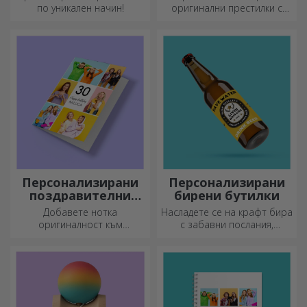
бродерия
по уникален начин!
оригинални престилки с
бродерии или картинки са
идеални подаръци за
любителите на готвенето.
Персонализирани
Персонализирани
поздравителни
бирени бутилки
картички и
Добавете нотка
Насладете се на крафт бира
картички
оригиналност към
с забавни послания,
подаръка, който искате да
картинки или дизайни,
подарите. Допълнете
подходящи за всеки сезон.
подаръка с
персонализирана картичка
или поздравителна
картичка.