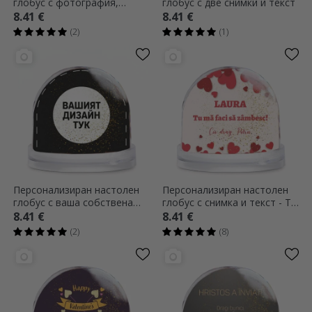
глобус с фотография,
глобус с две снимки и текст
послание и QR код
8.41 €
8.41 €
(2)
(1)
Персонализиран настолен
Персонализиран настолен
глобус с ваша собствена
глобус с снимка и текст - Ти
графика
ме караш да се усмихвам
8.41 €
8.41 €
(2)
(8)