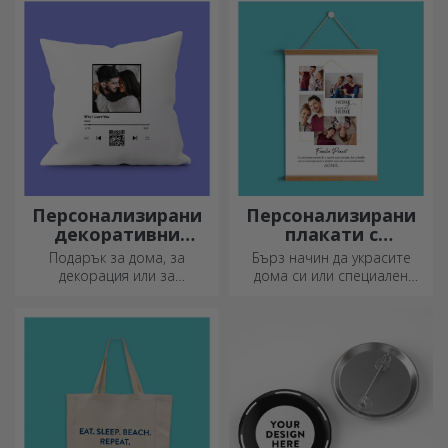
сервиране на готови
адреналин или релаксация.
деликатеси.
Персонализирани
Персонализирани
декоративни
плакати с
възглавници
закачалки
Подарък за дома, за
Бърз начин да украсите
декорация или за
дома си или специален
прегръдка,
подарък за любимите си
персонализираните
хора!
възглавници са идеални за
всеки повод.