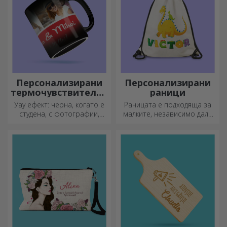
Персонализирани
Персонализирани
термочувствителни
раници
чаши
Уау ефект: черна, когато е
Раницата е подходяща за
студена, с фотографии,
малките, независимо дали
когато е гореща.
ходят на детска градина или
Термочувствителната чаша
започват училище.
е специален подарък за
Създайте тази, която най-
всеки.
добре подхожда на вашето
дете!