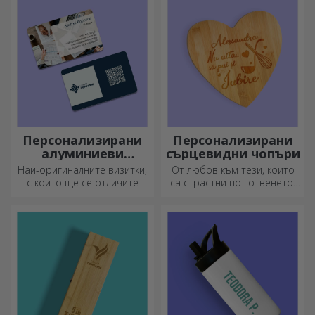
Персонализирани
Персонализирани
алуминиеви
сърцевидни чопъри
визитни картички
Най-оригиналните визитки,
От любов към тези, които
с които ще се отличите
са страстни по готвенето,
създадохме подаръци във
формата на сърце за най-
умелите домакини.