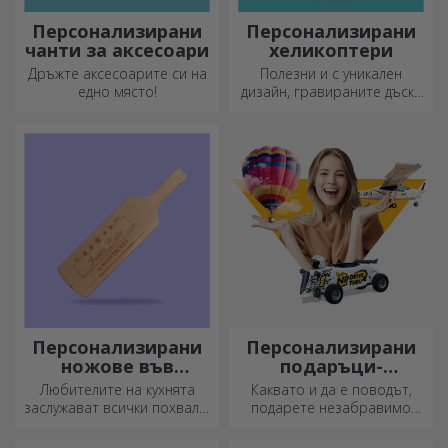
Персонализирани
Персонализирани
чанти за аксесоари
хеликоптери
Дръжте аксесоарите си на
Полезни и с уникален
едно място!
дизайн, гравираните дъски
за рязане са идеални за
най-апетитните деликатеси,
приготвени в кухнята.
Персонализирани
Персонализирани
ножове във
подаръци-
формата на
преживявания
Любителите на кухнята
Каквато и да е поводът,
бутилка
заслужават всички похвали.
подарете незабравимо
Ножовете с форма на
преживяване –
бутилка са идеални за
незабравими спомени,