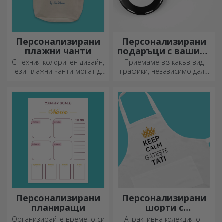
Персонализирани
Персонализирани
плажни чанти
подаръци с вашите
графики
С техния колоритен дизайн,
Приемаме всякакъв вид
тези плажни чанти могат да
графики, независимо дали
бъдат идеалният подарък за
са снимки, текст или и двете.
любим човек или, защо не,
:) Сега можете да получите
нов аксесоар във вашата
подаръка, който искате!
колекция от чанти.
Персонализирани
Персонализирани
планиращи
шорти с
фотография или
Организирайте времето си
Атрактивна колекция от