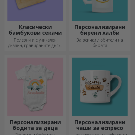
Класически
Персонализирани
бамбукови секачи
бирени халби
Полезни и с уникален
За всички любители на
дизайн, гравираните дъски
бирата
за рязане са идеални за
най-апетитните деликатеси,
приготвени в кухнята.
Персонализирани
Персонализирани
бодита за деца
чаши за еспресо
Защото и бебетата
Насладете се на кафето си