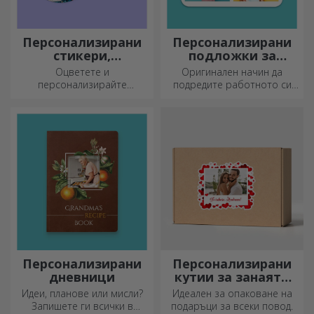
Персонализирани
Персонализирани
стикери,
подложки за
самозалепващи се
мишка
Оцветете и
Оригинален начин да
етикети
персонализирайте
подредите работното си
бележниците и дневниците
място е да
си.
персонализирате най-
готините си подложки за
мишка.
Персонализирани
Персонализирани
дневници
кутии за занаяти
със стикери
Идеи, планове или мисли?
Идеален за опаковане на
Запишете ги всички в
подаръци за всеки повод.