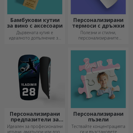
Бамбукови кутии
Персонализирани
за вино с аксесоари
термоси с дръжки
Дървената кутия е
Полезни и стилни,
идеалното допълнение за
персонализираните
елегантно представяне на
термоси са идеални за
бутилки вино.
наслаждаване на любимата
ви напитка през всеки
сезон.
Персонализирани
Персонализирани
предпазители за
пъзели
футбол
Идеален за професионални
Тествайте концентрацията
играчи, аматьори или дори
си и възстановете