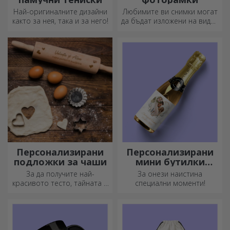
Най-оригиналните дизайни
Любимите ви снимки могат
както за нея, така и за него!
да бъдат изложени на видно
място – изберете
персонализирани
фоторамки!
Персонализирани
Персонализирани
подложки за чаши
мини бутилки
пенливо вино
За да получите най-
За онези наистина
красивото тесто, тайната е
специални моменти!
да имате в арсенала си
нашите магически точилки.
Пайовете ще станат
божествено вкусни!