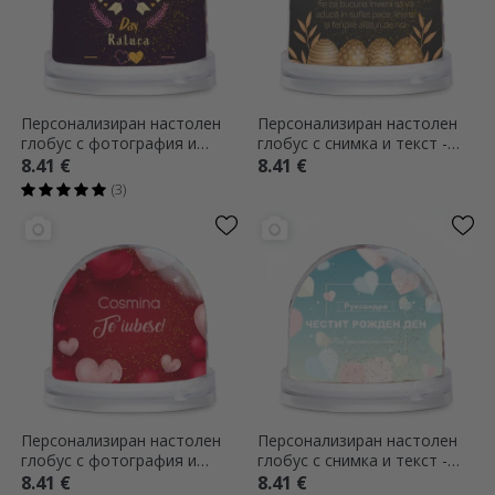
Персонализиран настолен
Персонализиран настолен
глобус с фотография и
глобус с снимка и текст -
текст - Свети Валентин
Весела Великден!
8.41 €
8.41 €
(3)
Персонализиран настолен
Персонализиран настолен
глобус с фотография и
глобус с снимка и текст -
текст - Спомени
Най-прекрасната приятелка!
8.41 €
8.41 €