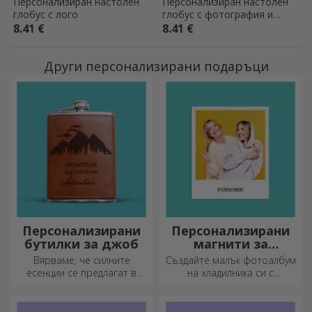
Персонализиран настолен
Персонализиран настолен
глобус с лого
глобус с фотография и
текст - Рожден ден Еднорог
8.41 €
8.41 €
Други персонализирани подаръци
Персонализирани
Персонализирани
бутилки за джоб
магнити за
хладилник
Вярваме, че силните
Създайте малък фотоалбум
есенции се предлагат в
на хладилника си с
малки бутилки. Какво ще
персонализирани магнити!
кажете за персонализирана
джобна бутилка?