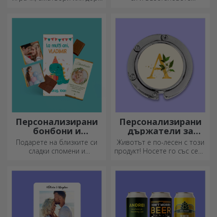
деца, които обичат футбола
изображението на
персонализиран пъзел с
любимите си снимки.
Персонализирани
Персонализирани
бонбони и
държатели за
сладкиши
чанти за маса
Подарете на близките си
Животът е по-лесен с този
сладки спомени и
продукт! Носете го със себе
направете деня им по-
си, където и да отидете!
красив! Изберете модела,
който ви харесва, и им
подарете сладък
персонализиран подарък!