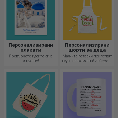
Персонализирани
Персонализирани
плакати
шорти за деца
Превърнете идеите си в
Малките готвачи приготвят
изкуство!
вкусни лакомства! Изберете
престилка, която го
представя, и се
присъединете към него в
кухнята!