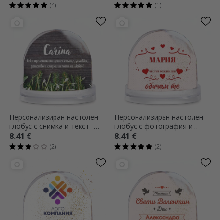
(4)
(1)
Персонализиран настолен
Персонализиран настолен
глобус с снимка и текст -
глобус с фотография и
Шепот на любовта
текст - Празник на любовта
8.41 €
8.41 €
(2)
(2)