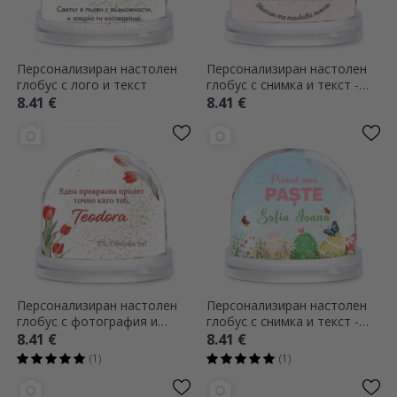
Персонализиран настолен
Персонализиран настолен
глобус с лого и текст
глобус с снимка и текст -
Много те обичам
8.41 €
8.41 €
Персонализиран настолен
Персонализиран настолен
глобус с фотография и
глобус с снимка и текст -
текст - Пролет, толкова
Моят първи Великден
8.41 €
8.41 €
прекрасна, колкото и ти
(1)
(1)