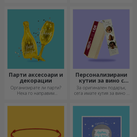
персонализиран дневник и
съхранявайте всичките си
спомени наблизо.
Парти аксесоари и
Персонализирани
декорации
кутии за вино с
фотография
Организирате ли парти?
За оригинален подарък,
Нека го направим
сега имате кутия за вино с
специално! Аксесоарите и
фотографии/съобщение,
декорациите за партита са
идеална за изключителен
създадени, за да оживят
подарък!
атмосферата.