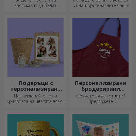
заслужават да бъдат
от най-оригиналните чаши!
модерни!
Подаръци с
Персонализирани
персонализирани
бродерирани
комплекти за
шорти
Наслаждавайте се на
Обичате ли да готвите?
засаждане
красотата на цветята всеки
Предложете
ден!
персонализирани престилки
с бродерия за всеки готвач!