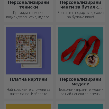
Персонализирани
Персонализирани
тениски
чанти за бутилки
вино
Премиум тениски с
Елегантен подарък, идеален
индивидуален стил, идеален
за бутилка вино!
подарък за вашите близки.
Персонализиране на
памучни или спортни
модели, изберете
подходящия!
Платна картини
Персонализирани
медали
Най-красивите спомени се
Персонализираните медали
пазят скъпо! Изберете
са най-ценени за всички
подарък, който ще
положени усилия.
развълнува!
Персонализирайте ги и
признайте заслугите им!