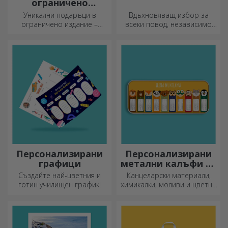
ограничено
издание
Уникални подаръци в
Вдъхновяващ избор за
ограничено издание –
всеки повод, независимо
специални изненади за
дали става дума за рождени
незабравими моменти
дни, празници или други
специални моменти.
Персонализирани
Персонализирани
графици
метални калъфи за
моливи
Създайте най-цветния и
Канцеларски материали,
готин училищен график!
химикалки, моливи и цветни
маркери могат да се
съхраняват заедно в
персонализираните калъфи
за моливи на StarGift!