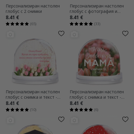
Персонализиран настолен
Персонализиран настолен
глобус с 2 снимки
глобус с фотография и
текст - Декларация на
8.41 €
8.41 €
любовта
(65)
(33)
Персонализиран настолен
Персонализиран настолен
глобус с снимка и текст -
глобус с снимка и текст -
Прекарайте една прекрасна
Най-добрата майка
8.41 €
8.41 €
пролет!
(10)
(6)