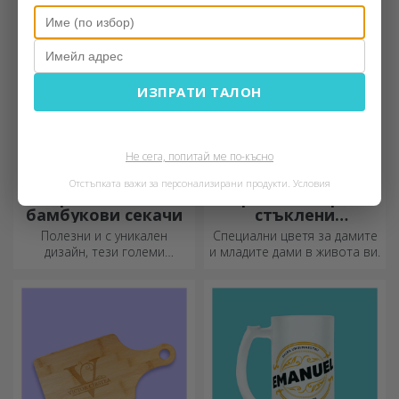
оригинални и уникални
вашите снимки и послания
подаръци!
„Честит рожден ден“.
ИЗПРАТИ ТАЛОН
Не сега, попитай ме по-късно
Отстъпката важи за персонализирани продукти.
Условия
Правоъгълни
Персонализирани
бамбукови секачи
стъклени
орнаменти с
Полезни и с уникален
Специални цветя за дамите
консервирани
дизайн, тези големи
и младите дами в живота ви.
цветя
гравирани дъски за рязане
са идеални за най-
апетитните деликатеси,
приготвени в кухнята.