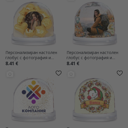
Персонализиран настолен
Персонализиран настолен
глобус с фотография и
глобус с фотография и
текст - Рожденни балони
текст - Световен
8.41 €
8.41 €
изследовател