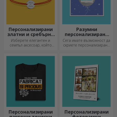
Персонализирани
Разумни
златни и сребърни
персонализирани
гривни
поздравителни
Изберете елегантен и
Сега имате възможност да
картички и
семпъл аксесоар, който
скриете персонализирано
картички
според вас най-добре
съобщение за вашите
отразява личността на
близки и да ги изненадате,
човека, който ще го носи.
независимо от повода.
Персонализирани
Персонализирани
памучни тениски
фоторамки