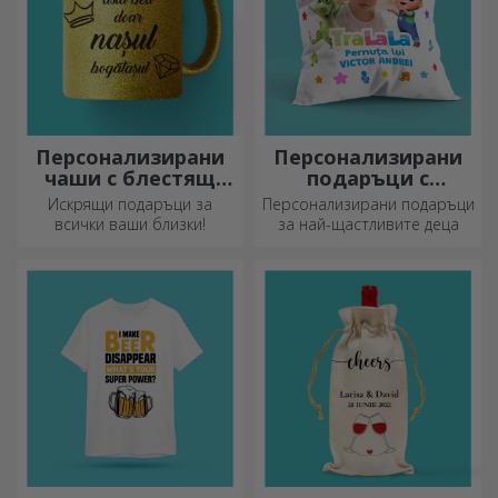
Персонализирани
Персонализирани
чаши с блестящ
подаръци с
ефект
официална
Искрящи подаръци за
Персонализирани подаръци
лицензия - TraLaLa
всички ваши близки!
за най-щастливите деца