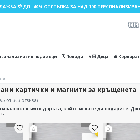
ДАЖБА 🌴 ДО -40% ОТСТЪПКА ЗА НАД 100 ПЕРСОНАЛИЗИРАН
🇧🇬
ерсонализирани подаръци
🗓️ Поводи
👧🏻 Деца
💼 Корпора
ета
ани картички и магнити за кръщенета
9/5 от 303 отзива
)
гиналност към подаръка, който искате да подарите. До
т.