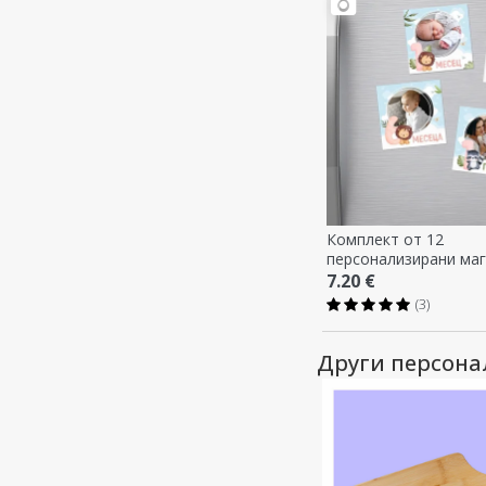
Комплект от 12
персонализирани маг
см - Първа година
7.20 €
(3)
Други персон