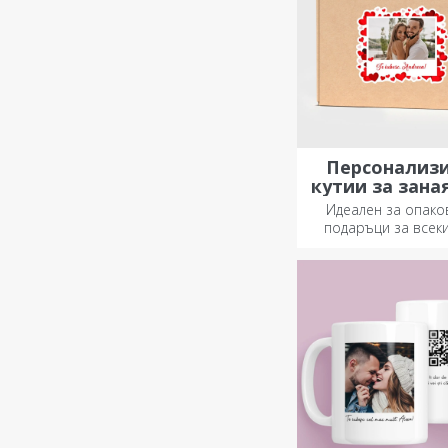
Персонализ
кутии за зана
стикер
Идеален за опако
подаръци за всеки