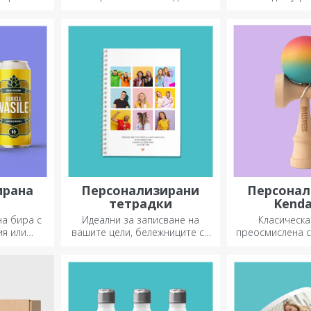
одящи за
подарете на б
.
ирана
Персонализирани
Персонал
тетрадки
Kend
на бира с
Идеални за записване на
Класическа
ия или
вашите цели, бележниците са
преосмислена с
идеални за такива задачи.