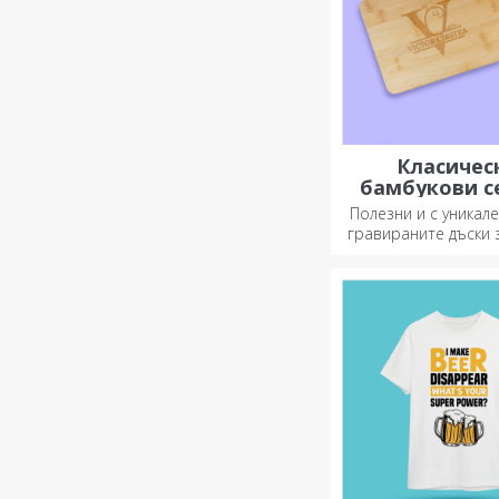
Класичес
бамбукови с
Полезни и с уникале
гравираните дъски 
са идеални за най-а
деликатеси, приго
кухнята.