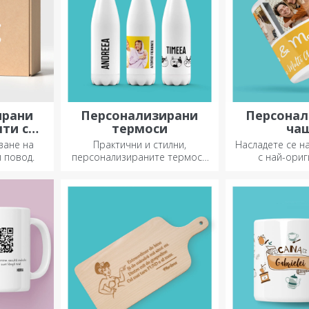
ирани
Персонализирани
Персонал
яти със
термоси
ча
и
ване на
Практични и стилни,
Насладете се н
 повод.
персонализираните термоси
с най-ори
са идеални за наслада на
персонализи
любимата ви напитка, студена
през лятото и топла през
зимата.