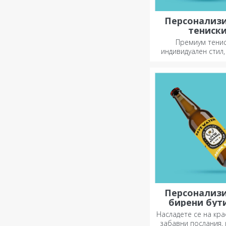
Персонализ
тениск
Премиум тенис
индивидуален стил,
подарък за вашите
Персонализиране н
или спортни мо
изберете подхо
Персонализ
бирени бут
Насладете се на кра
забавни послания, 