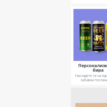
или дизайни, подх
всеки сезон
Персонализ
бира
Насладете се на ед
забавни послан
дизайни!