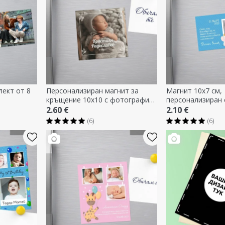
лект от 8
Персонализиран магнит за
Магнит 10x7 см,
кръщение 10x10 с фотография
персонализиран
и текст
и текст - подаръ
2.60 €
2.10 €
(6)
(6)