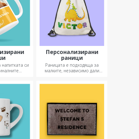
изирани
Персонализирани
ши
раници
а напитката си
Раницата е подходяща за
гиналните
малките, независимо дали
рани чаши.
ходят на детска градина или
започват училище. Създайте
тази, която най-добре
подхожда на вашето дете!