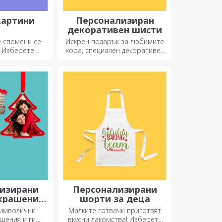
картини
Персонализиран
декоративен шисти
е спомени се
Искрен подарък за любимите
! Изберете
хора, специален декоративен
който ще
елемент.
нува!
изирани
Персонализирани
крашения
шорти за деца
лха
символични
Малките готвачи приготвят
ашения и ги
вкусни лакомства! Изберете