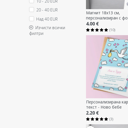
10 - 20 EUR
20 - 40 EUR
Магнит 18x13 см,
персонализиран с ф
Над 40 EUR
и текст - Моят първ
4.00 €
Изчисти всички
ден
(10)
филтри
Персонализирана кар
текст - Ново бебе
2.20 €
(3)