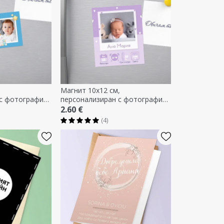
Магнит 10x12 см,
 с фотография
персонализиран с фотография
к за кръщене
и текст - Бебе
2.60 €
(4)