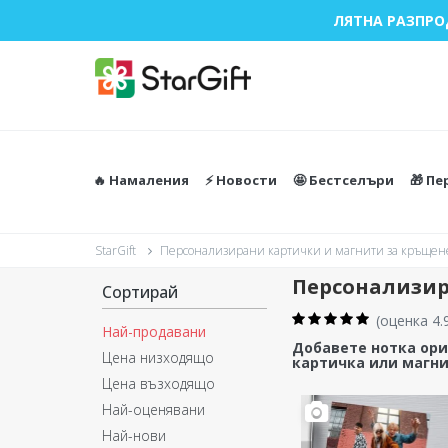
ЛЯТНА РАЗПРО
🔥 Намаления
⚡️ Новости
🤩 Бестселъри
🎁 П
StarGift
Персонализирани картички и магнити за кръщен
Персонализир
Сортирай
(
оценка 4.
Най-продавани
Добавете нотка ори
Цена низходящо
картичка или магни
Цена възходящо
Най-оценявани
Най-нови