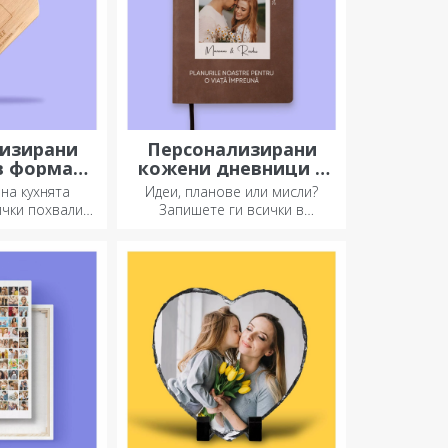
изирани
Персонализирани
в формата
кожени дневници в
тилка
цвят
на кухнята
Идеи, планове или мисли?
ички похвали.
Запишете ги всички в
 форма на
персонализиран дневник и
идеални за
съхранявайте всичките си
на готови
спомени наблизо.
теси.