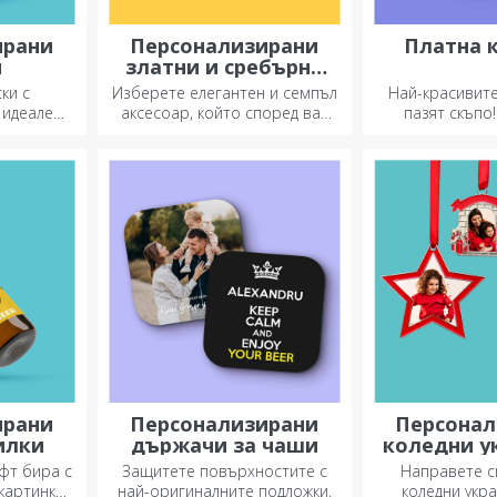
ирани
Персонализирани
Платна 
и
златни и сребърни
гривни
ки с
Изберете елегантен и семпъл
Най-красивит
 идеален
аксесоар, който според вас
пазят скъпо
 близки.
най-добре отразява
подарък, 
а памучни
личността на човека, който
развъл
дели,
ще го носи.
дящия!
ирани
Персонализирани
Персонал
илки
държачи за чаши
коледни у
за е
фт бира с
Защитете повърхностите с
Направете 
картинки
най-оригиналните подложки.
коледни укр