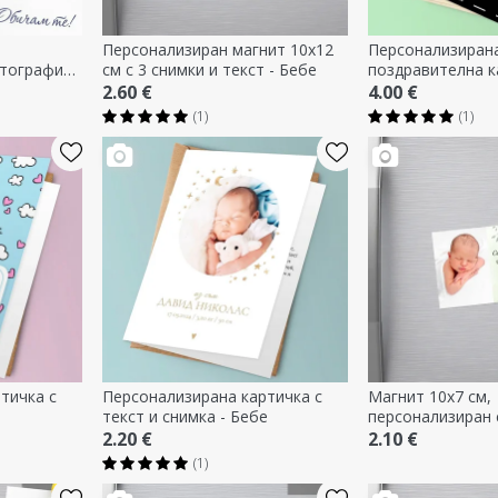
Персонализиран магнит 10x12
Персонализиран
отографии
см с 3 снимки и текст - Бебе
поздравителна к
и рожден
собствен дизайн
2.60 €
4.00 €
(1)
(1)
тичка с
Персонализирана картичка с
Магнит 10x7 см,
текст и снимка - Бебе
персонализиран
и послание - под
2.20 €
2.10 €
кръщене
(1)