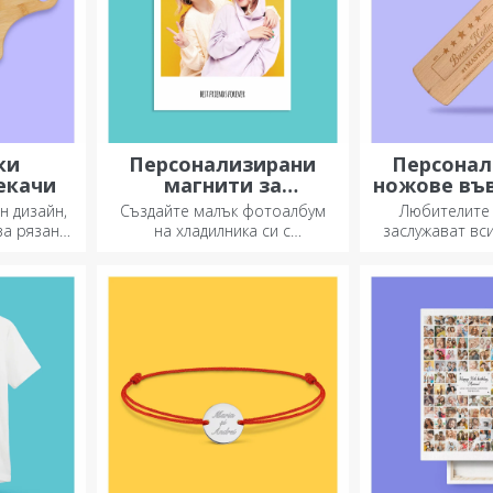
ки
Персонализирани
Персонал
екачи
магнити за
ножове въ
хладилник
на бу
н дизайн,
Създайте малък фотоалбум
Любителите 
за рязане
на хладилника си с
заслужават вс
петитните
персонализирани магнити!
Ножовете с
твени в
бутилка са 
сервиране 
делика