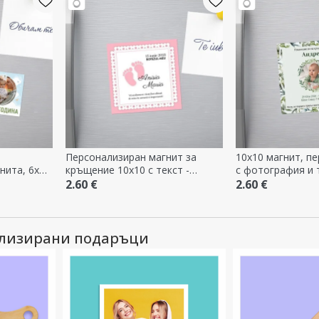
Персонализиран магнит за
10x10 магнит, п
нита, 6x6
кръщение 10x10 с текст -
с фотография и 
Picioruse
за кръщене
2.60 €
2.60 €
ализирани подаръци