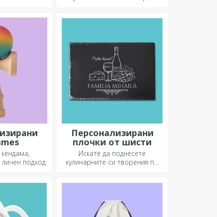
лизките си!
престилка, която го
представя, и се присъединете
към него в кухнята!
изирани
Персонализирани
ames
плочки от шисти
 кендама,
Искате да поднесете
 личен подход
кулинарните си творения по
наистина впечатляващ
начин? Изберете плочи от
шисти и създайте свой
собствен дизайн!