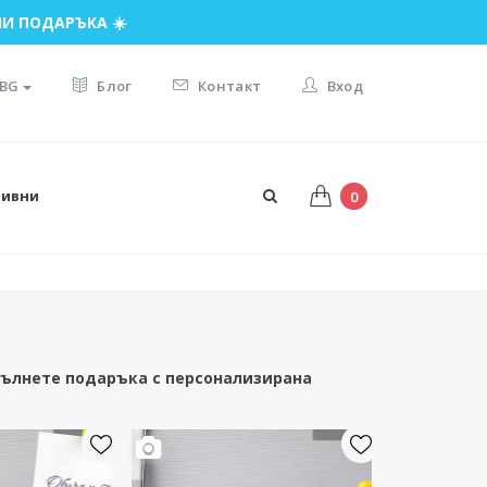
И ПОДАРЪКА ☀️
BG
Блог
Контакт
Вход
тивни
0
пълнете подаръка с персонализирана