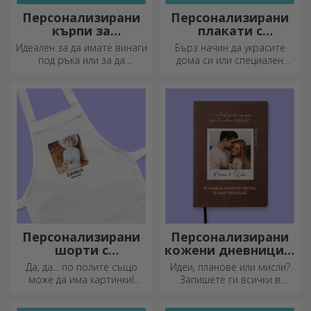
Персонализирани
Персонализирани
кърпи за
плакати с
почистване на
закачалки
Идеален за да имате винаги
Бърз начин да украсите
екрани и стъкла
под ръка или за да
дома си или специален
подарите на близките си.
подарък за любимите си
хора!
Персонализирани
Персонализирани
шорти с
кожени дневници в
фотографии
цвят
Да, да... по полите също
Идеи, планове или мисли?
може да има картинки!
Запишете ги всички в
Атрактивна колекция от
персонализиран дневник и
оригинални поли.
съхранявайте всичките си