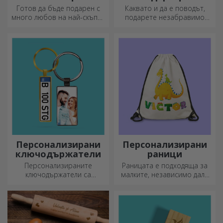
формата на сърце
преживявания
Готов да бъде подарен с
Каквато и да е поводът,
много любов на най-скъпия
подарете незабравимо
ви човек.
преживяване –
незабравими спомени,
адреналин или релаксация.
Персонализирани
Персонализирани
ключодържатели
раници
Персонализираните
Раницата е подходяща за
ключодържатели са
малките, независимо дали
подарък, който винаги
ходят на детска градина или
можете да носите със себе
започват училище.
си, идеален за да им
Създайте тази, която най-
напомняте за вас всеки ден.
добре подхожда на вашето
дете!