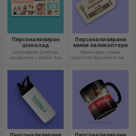
Персонализиран
Персонализирани
шоколад
мини хеликоптери
Шоколадови бонбони,
Малки идеи, големи
изработени с любов. Кои
резултати! Вкусните ястия се
ще изберете?
приготвят с най-
креативните кухненски
ножове, изберете
подходящия!
Персонализирани
Персонализирани