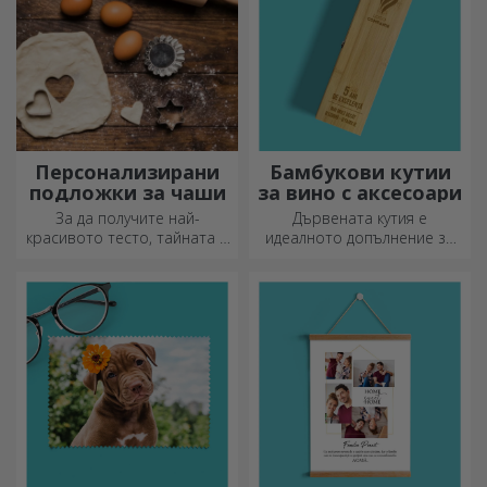
Персонализирани
Бамбукови кутии
подложки за чаши
за вино с аксесоари
За да получите най-
Дървената кутия е
красивото тесто, тайната е
идеалното допълнение за
да имате в арсенала си
елегантно представяне на
нашите магически точилки.
бутилки вино.
Пайовете ще станат
божествено вкусни!