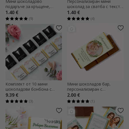
Мини шоколадово
Персонализиран мини
подаръче за кръщене,
шоколад за сватба с текст -
персонализирано с име и
Благодаря
1.40 €
1.40 €
снимка
(9)
(4)
Комплект от 10 мини
Мини шоколадов бар,
шоколадови бонбона с
персонализиран с
персонализиран текст - Г-н
фотография и послание за
9.39 €
2.00 €
и Г-жа
кръщене
(3)
(1)