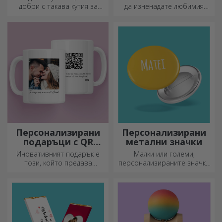
добри с такава кутия за
да изненадате любимия
храна. Персонализирайте я
човек с специален аксесоар
и подгответе вашето дете
за офиса.
за нов ден!
Персонализирани
Персонализирани
подаръци с QR
метални значки
кодове
Иновативният подарък е
Малки или големи,
този, който предава
персонализираните значки
послание. Изберете такива
могат да бъдат малка
с QR код и добавен линк, за
радост, когато са
да предизвикате най-
персонализирани. Предмет,
уникални реакции!
който носи късмет, усмивки
и добро настроение!