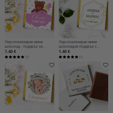
Персонализиран мини
Персонализиран мини
шоколад - подарък за
шоколадов подарък с
кръщене
послание - Златен
1.40 €
1.40 €
(5)
(1)