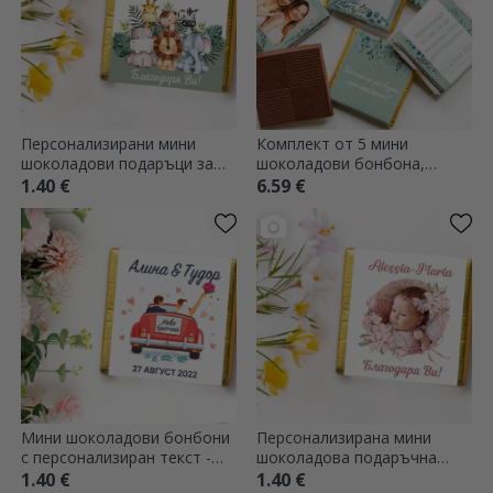
Персонализирани мини
Комплект от 5 мини
шоколадови подаръци за
шоколадови бонбона,
кръщене - Животни
персонализирани с
1.40 €
6.59 €
фотографии и текст за
шаферките
Мини шоколадови бонбони
Персонализирана мини
с персонализиран текст -
шоколадова подаръчна
Току-що се оженихме
кутия за кръщене с снимка
1.40 €
1.40 €