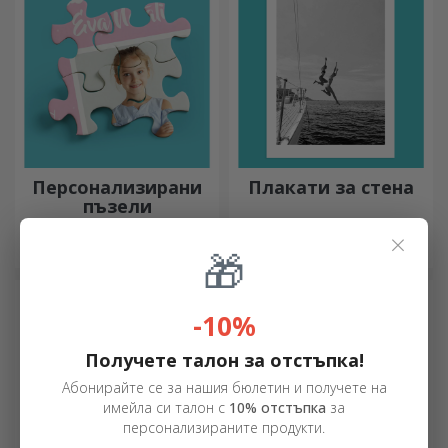
деликатеси.
Персонализирани
Плакати за стена
пъзели
Тествайте концентрацията
Открийте нашата колекция
×
си и възстановете
от стенни постери,
🎁
изображението на
професионално
персонализиран пъзел с
отпечатани, за да
любимите си снимки.
преобразят всяко
-10%
пространство. Модерни
дизайни, ярки цветове и
първокласно качество –
Получете талон за отстъпка!
идеални за добавяне на
Абонирайте се за нашия бюлетин и получете на
индивидуалност към вашия
имейла си талон с
10% отстъпка
за
дом, офис или студио.
персонализираните продукти.