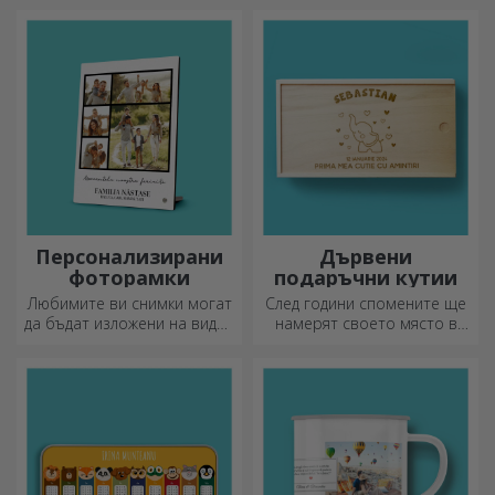
персонализирате?
вашите снимки и послания
„Честит рожден ден“.
Персонализирани
Дървени
фоторамки
подаръчни кутии
Любимите ви снимки могат
След години спомените ще
да бъдат изложени на видно
намерят своето място в
място – изберете
подаръчни кутии.
персонализирани
Персонализирайте ги с най-
фоторамки!
оригиналното послание.