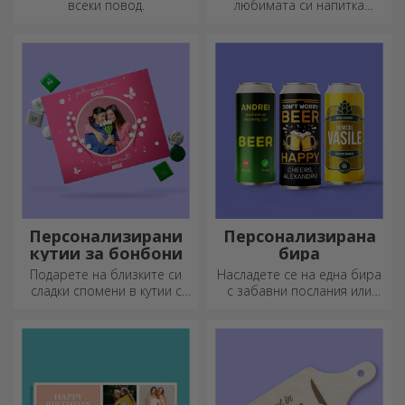
всеки повод.
любимата си напитка
студена или да поддържате
кафето си топло, когато
тръгвате на дълго
пътуване, нашата термоса
е идеална за такива случаи.
Персонализирани
Персонализирана
кутии за бонбони
бира
Подарете на близките си
Насладете се на една бира
сладки спомени в кутии с
с забавни послания или
вкусни бонбони!
дизайни!