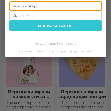
Персонализирани
Персонализирани
шорти за деца
картини
Малките готвачи приготвят
Рамкираните спомени
ИЗПРАТИ ТАЛОН
вкусни лакомства! Изберете
могат да добавят нотка
престилка, която го
оригиналност към вашия
представя, и се
дом, да персонализират
присъединете към него в
вашите картини и да
Не сега, попитай ме по-късно
кухнята!
създадат вашата собствена
история!
Отстъпката важи за персонализирани продукти.
Условия
Персонализирани
Персонализирани
комплекти за
сърцевидни чопъри
засаждане на
Специални мърцишорчета
От любов към тези, които
пирамидални
за една прекрасна пролет!
са страстни по готвенето,
цветя