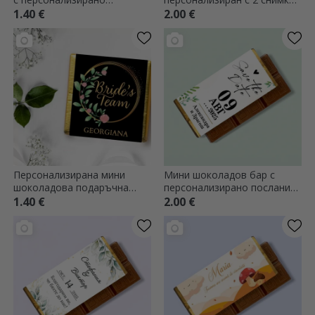
послание - Elegant
и текст
1.40 €
2.00 €
Персонализирана мини
Мини шоколадов бар с
шоколадова подаръчна
персонализирано послание
кутия с послание - Цветя
- Запазете датата
1.40 €
2.00 €