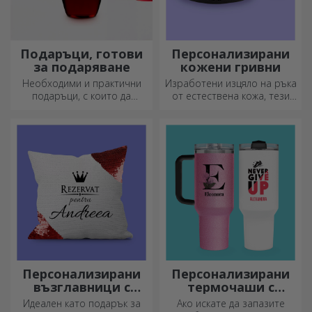
Подаръци, готови
Персонализирани
за подаряване
кожени гривни
Необходими и практични
Изработени изцяло на ръка
подаръци, с които да
от естествена кожа, тези
изненадате близките си!
персонализирани гривни са
Изберете първокласни
подходящи както за него,
подаръци с бърза доставка,
така и за нея.
независимо от повода!
Персонализирани
Персонализирани
възглавници с
термочаши с
пайети
дръжка и сламка
Идеален като подарък за
Ако искате да запазите