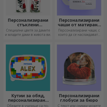
Персонализирани
Персонализирани
стъклени
чаши от матирано
орнаменти с
стъкло
Специални цветя за дамите
Персонализирани чаши, с
консервирани
и младите дами в живота ви.
които да се наслаждавате
цветя
всеки ден!
Кутии за обяд,
Персонализирани
персонализирани
глобуси за бюро
касероли
Обедите в училище са по-
С текст или снимки можете