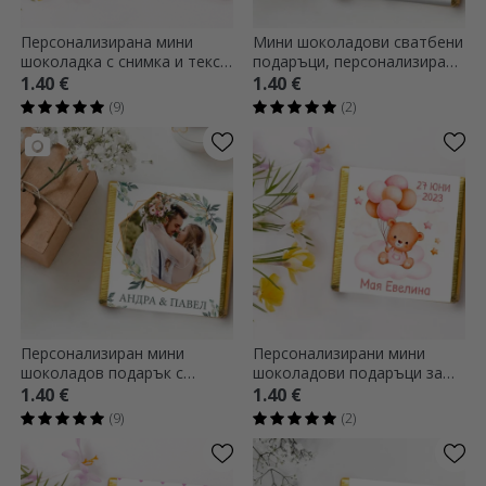
Персонализирана мини
Мини шоколадови сватбени
шоколадка с снимка и текст
подаръци, персонализирани
- подарък за кръщене
с текст - Elegant
1.40 €
1.40 €
(9)
(2)
Персонализиран мини
Персонализирани мини
шоколадов подарък с
шоколадови подаръци за
фотография и текст -
кръщене с текст - Мечета
1.40 €
1.40 €
Елегантност
(9)
(2)