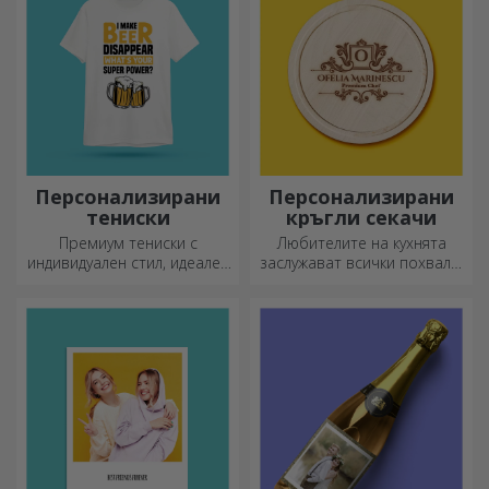
Персонализирани
Персонализирани
тениски
кръгли секачи
Премиум тениски с
Любителите на кухнята
индивидуален стил, идеален
заслужават всички похвали,
подарък за вашите близки.
затова вкусните ястия се
Персонализиране на
приготвят с най-
памучни или спортни
креативните ножове.
модели, изберете
Изберете подходящия!
подходящия!