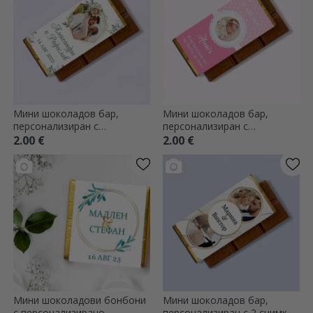
Мини шоколадов бар,
Мини шоколадов бар,
персонализиран с
персонализиран с
фотография и текст -
фотография и текст -
2.00 €
2.00 €
Elegance
подарък за кръщене
Мини шоколадови бонбони
Мини шоколадов бар,
с персонализирано
персонализиран с 2 снимки