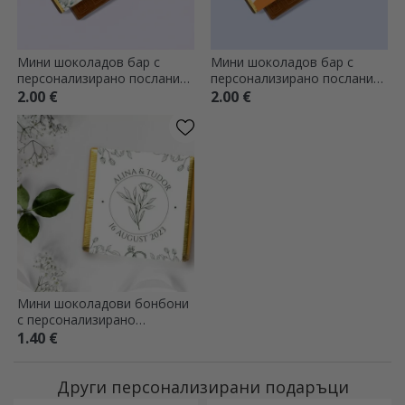
Мини шоколадов бар с
Мини шоколадов бар с
персонализирано послание
персонализирано послание
- Специални моменти
- Есен
2.00 €
2.00 €
Мини шоколадови бонбони
с персонализирано
послание - флорален дизайн
1.40 €
Други персонализирани подаръци