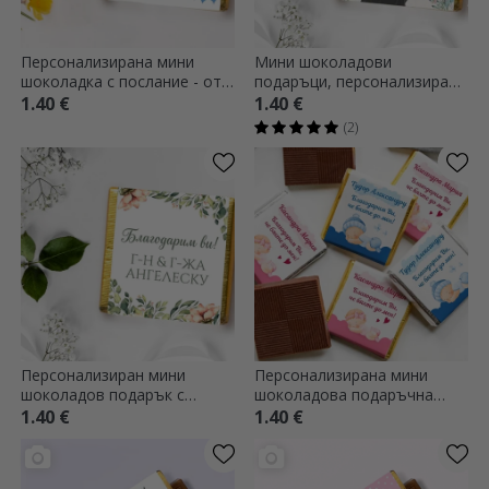
Персонализирана мини
Мини шоколадови
шоколадка с послание - от
подаръци, персонализирани
днес съм християнин
с текст - Нашата сватба
1.40 €
1.40 €
(2)
Персонализиран мини
Персонализирана мини
шоколадов подарък с
шоколадова подаръчна
послание - Благодаря!
кутия за кръщене - Бебе
1.40 €
1.40 €