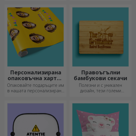
създадохме подаръци във
формата на сърце за най-
умелите домакини.
Персонализирана
Правоъгълни
опаковъчна хартия
бамбукови секачи
за подаръци
Опаковайте подаръците им
Полезни и с уникален
в нашата персонализирана
дизайн, тези големи
хартия, така че дори да не
гравирани дъски за рязане
искат да ги отворят.
са идеални за най-
апетитните деликатеси,
приготвени в кухнята.