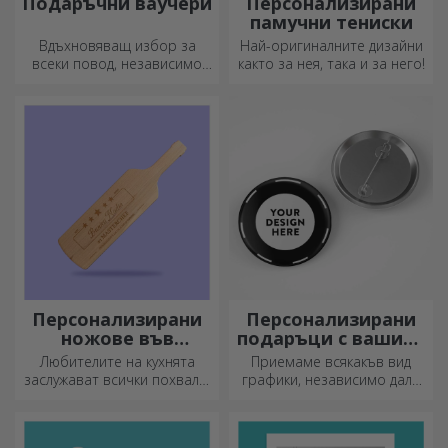
Подаръчни ваучери
Персонализирани
памучни тениски
Вдъхновяващ избор за
Най-оригиналните дизайни
всеки повод, независимо
както за нея, така и за него!
дали става дума за рождени
дни, празници или други
специални моменти.
Персонализирани
Персонализирани
ножове във
подаръци с вашите
формата на
графики
Любителите на кухнята
Приемаме всякакъв вид
бутилка
заслужават всички похвали.
графики, независимо дали
Ножовете с форма на
са снимки, текст или и двете.
бутилка са идеални за
:) Сега можете да получите
сервиране на готови
подаръка, който искате!