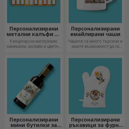
Персонализирани
Персонализирани
метални калъфи за
емайлирани чаши
моливи
Канцеларски материали,
Чашите са много търсени и
химикалки, моливи и цветни
имате възможност да ги
маркери могат да се
персонализирате и да ги
съхраняват заедно в
носите със себе си, където
персонализираните калъфи
и да отидете, защото
за моливи на StarGift!
емайлираните не се чупят.
Персонализирани
Персонализирани
мини бутилки за
ръкавици за фурна