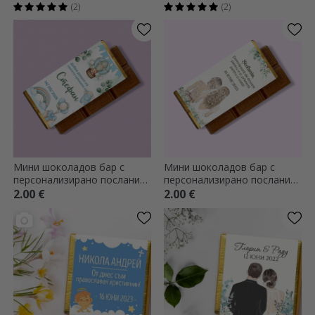
и текст - розова
(2)
(2)
Мини шоколадов бар с
Мини шоколадов бар с
персонализирано послание
персонализирано послание
- подарък за кръщене
- Шаферка
2.00 €
2.00 €