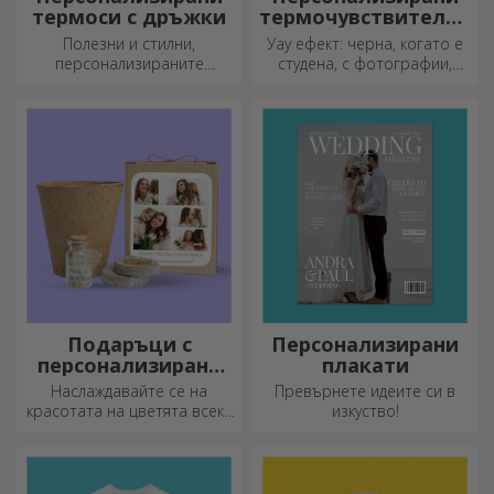
термоси с дръжки
термочувствителни
чаши
Полезни и стилни,
Уау ефект: черна, когато е
персонализираните
студена, с фотографии,
термоси са идеални за
когато е гореща.
наслаждаване на любимата
Термочувствителната чаша
ви напитка през всеки
е специален подарък за
сезон.
всеки.
Подаръци с
Персонализирани
персонализирани
плакати
комплекти за
Наслаждавайте се на
Превърнете идеите си в
засаждане
красотата на цветята всеки
изкуство!
ден!