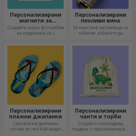
Персонализирани
Персонализирани
магнити за
пенливи вина
хладилник
Създайте малък фотоалбум
За наистина запомнящи се
на хладилника си с
събития, изберете да
персонализирани магнити!
персонализирате етикета
на пенливо вино и се
насладете на момента до
краен предел!
Персонализирани
Персонализирани
плажни джапанки
чанти и торби
Симпатични джапанки,
Създайте изненадващ
готови за тен! Кой модел
подарък с персонализирана
ще изберете да
чанта, уникален дизайн от