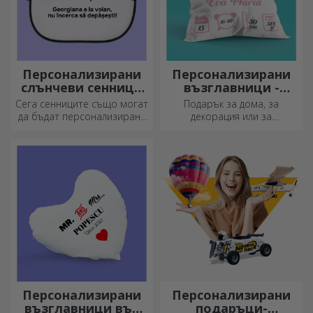
Персонализирани
Персонализирани
слънчеви сенници
възглавници -
за автомобили
голям формат
Сега сенниците също могат
Подарък за дома, за
да бъдат персонализирани
декорация или за
и са идеални за намаляване
прегръдка,
на топлината в колата.
персонализираните
възглавници са идеални за
всеки повод.
Персонализирани
Персонализирани
възглавници във
подаръци-