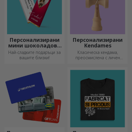
Персонализирани
Персонализирани
мини шоколадови
Kendames
барове
Най-сладките подаръци за
Класическа кендама,
вашите близки!
преосмислена с личен
подход