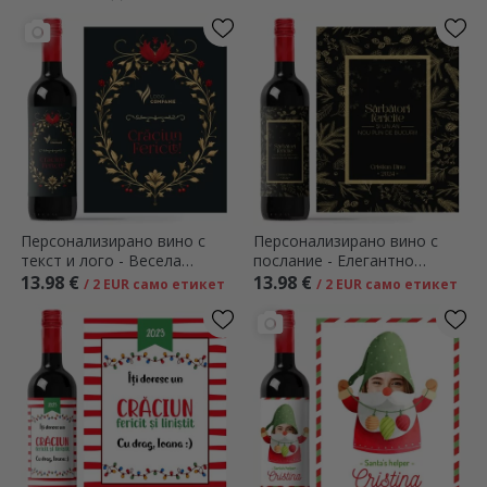
Персонализирано вино с
Персонализирано вино с
текст и лого - Весела
послание - Елегантно
Коледа!
Коледа
13.98 €
13.98 €
/ 2 EUR само етикет
/ 2 EUR само етикет