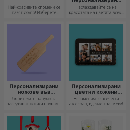
персонализирани
комплекти за
Най-красивите спомени се
Наслаждавайте се на
засаждане
пазят скъпо! Изберете
красотата на цветята всеки
подарък, който ще
ден!
развълнува!
Персонализирани
Персонализирани
ножове във
цветни кожени
формата на
портфейли
Любителите на кухнята
Незаменим, класически
бутилка
заслужават всички похвали.
аксесоар, идеален за всеки!
Ножовете с форма на
бутилка са идеални за
сервиране на готови
деликатеси.