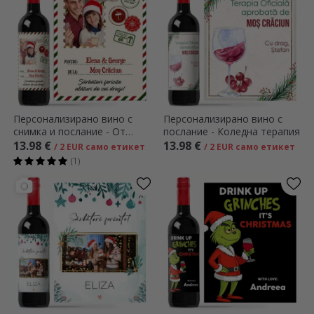
Персонализирано вино с
Персонализирано вино с
снимка и послание - От
послание - Коледна терапия
Дядо Коледа
13.98 €
13.98 €
/ 2 EUR само етикет
/ 2 EUR само етикет
(1)