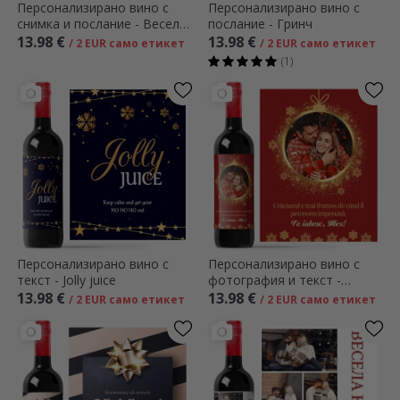
Персонализирано вино с
Персонализирано вино с
снимка и послание - Весели
послание - Гринч
празници
13.98 €
13.98 €
/ 2 EUR само етикет
/ 2 EUR само етикет
(1)
Персонализирано вино с
Персонализирано вино с
текст - Jolly juice
фотография и текст -
Коледа
13.98 €
13.98 €
/ 2 EUR само етикет
/ 2 EUR само етикет