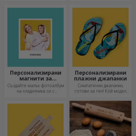
зимата, термосите са лесни
за персонализиране и
можете да ги носите
навсякъде с вас!
Персонализирани
Персонализирани
магнити за
плажни джапанки
хладилник
Създайте малък фотоалбум
Симпатични джапанки,
на хладилника си с
готови за тен! Кой модел
персонализирани магнити!
ще изберете да
персонализирате?