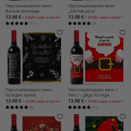
Персонализирано вино -
Персонализирано вино
Весели празници
„Златни рога“
13.98 €
13.98 €
/ 2 EUR само етикет
/ 2 EUR само етикет
(11)
(3)
Персонализирано вино -
Персонализирано вино с
Коледно време
текст - Дядо Коледа
пристигна
13.98 €
13.98 €
/ 2 EUR само етикет
/ 2 EUR само етикет
(9)
(11)