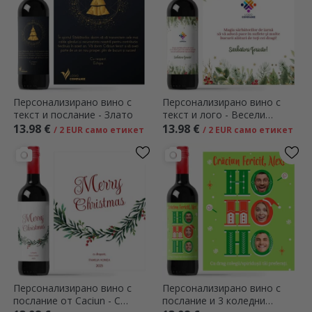
Персонализирано вино с
Персонализирано вино с
текст и послание - Злато
текст и лого - Весели
празници!
13.98 €
13.98 €
/ 2 EUR само етикет
/ 2 EUR само етикет
Персонализирано вино с
Персонализирано вино с
послание от Caciun - С
послание и 3 коледни