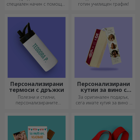
специален начин с помощта
готин училищен график!
на подложки за чинии. Те
могат да бъдат
персонализирани с
послание или името на
всеки член на масата.
Персонализирани
Персонализирани
термоси с дръжки
кутии за вино с
фотография
Полезни и стилни,
За оригинален подарък,
персонализираните
сега имате кутия за вино с
термоси са идеални за
фотографии/съобщение,
наслаждаване на любимата
идеална за изключителен
ви напитка през всеки
подарък!
сезон.