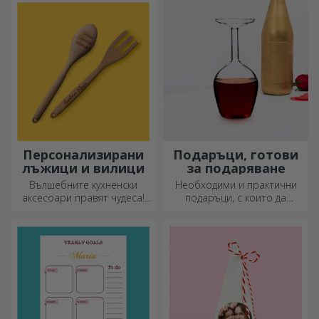
апетитните деликатеси,
приготвени в кухнята.
Персонализирани
Подаръци, готови
лъжици и вилици
за подаряване
Вълшебните кухненски
Необходими и практични
аксесоари правят чудеса!
подаръци, с които да
Вилиците и лъжиците са
изненадате близките си!
чудесен екип за най-
Изберете първокласни
сложните рецепти.
подаръци с бърза доставка,
независимо от повода!