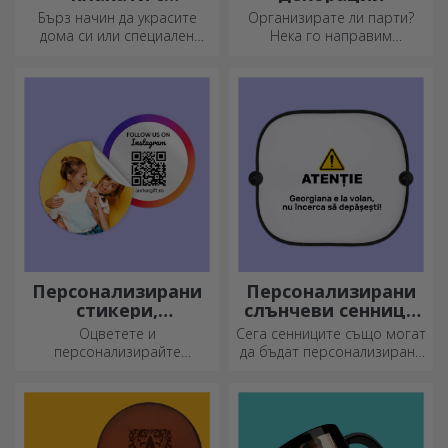
закачалки
Бърз начин да украсите
Организирате ли парти?
дома си или специален
Нека го направим
подарък за любимите си
специално! Аксесоарите и
хора!
декорациите за партита са
създадени, за да оживят
атмосферата.
Персонализирани
Персонализирани
стикери,
слънчеви сенници
самозалепващи се
за автомобили
Оцветете и
Сега сенниците също могат
етикети
персонализирайте
да бъдат персонализирани
бележниците и дневниците
и са идеални за намаляване
си.
на топлината в колата.