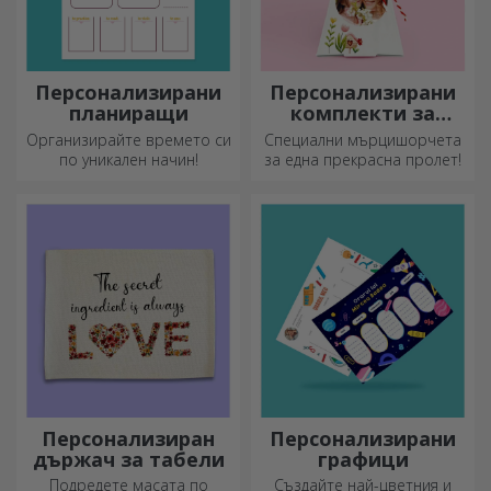
Персонализирани
Персонализирани
планиращи
комплекти за
засаждане на
Организирайте времето си
Специални мърцишорчета
пирамидални
по уникален начин!
за една прекрасна пролет!
цветя
Персонализиран
Персонализирани
държач за табели
графици
Подредете масата по
Създайте най-цветния и