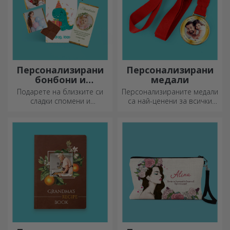
Персонализирани
Персонализирани
бонбони и
медали
сладкиши
Подарете на близките си
Персонализираните медали
сладки спомени и
са най-ценени за всички
направете деня им по-
положени усилия.
красив! Изберете модела,
Персонализирайте ги и
който ви харесва, и им
признайте заслугите им!
подарете сладък
персонализиран подарък!