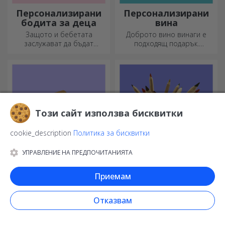
Персонализирани
Персонализирани
бодита за деца
вина
Защото и бебетата
Доброто вино винаги е
заслужават да бъдат
подходящ подарък.
модерни!
Изберете персонализирано
вино и го подарете с името
на получателя върху него.
Този сайт използва бисквитки
cookie_description
Политика за бисквитки
УПРАВЛЕНИЕ НА ПРЕДПОЧИТАНИЯТА
Класически
Държачи за
Приемам
бамбукови секачи
моливи
Полезни и с уникален
За тези, които са
Отказвам
дизайн, гравираните дъски
организирани, този държач
за рязане са идеални за
е идеалният подарък.
най-апетитните деликатеси,