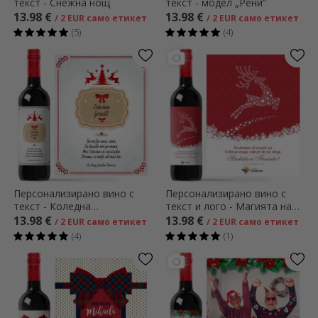
текст - Снежна нощ
текст - модел „Рени“
13.98 €
13.98 €
/ 2 EUR само етикет
/ 2 EUR само етикет
(5)
(4)
Персонализирано вино с
Персонализирано вино с
текст - Коледна
текст и лого - Магията на
поздравителна картичка
Коледа
13.98 €
13.98 €
/ 2 EUR само етикет
/ 2 EUR само етикет
(4)
(1)