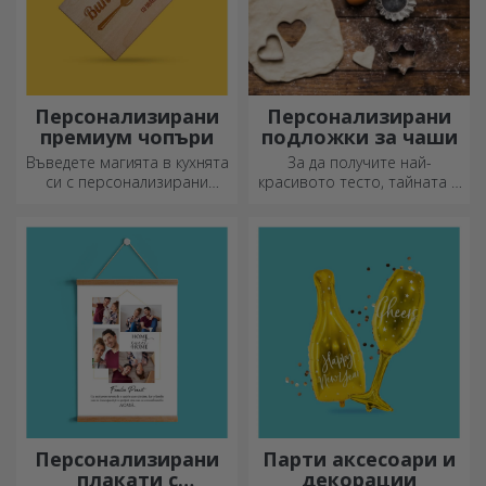
Персонализирани
Персонализирани
премиум чопъри
подложки за чаши
Въведете магията в кухнята
За да получите най-
си с персонализирани
красивото тесто, тайната е
ножове.
да имате в арсенала си
нашите магически точилки.
Пайовете ще станат
божествено вкусни!
Персонализирани
Парти аксесоари и
плакати с
декорации