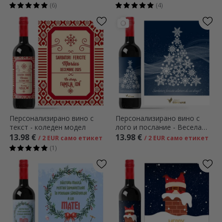
(6)
(4)
Персонализирано вино с
Персонализирано вино с
текст - коледен модел
лого и послание - Весела
Коледа!
13.98 €
13.98 €
/ 2 EUR само етикет
/ 2 EUR само етикет
(1)