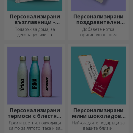
Персонализирани
Персонализирани
възглавници -
поздравителни
голям формат
картички и
Подарък за дома, за
Добавете нотка
картички
декорация или за
оригиналност към
прегръдка,
подаръка, който искате да
персонализираните
подарите. Допълнете
възглавници са идеални за
подаръка с
всеки повод.
персонализирана картичка
или поздравителна
картичка.
Персонализирани
Персонализирани
термоси с блестящ
мини шоколадови
дизайн
барове
Ярки и цветни, подходящи
Най-сладките подаръци за
както за лятото, така и за
вашите близки!