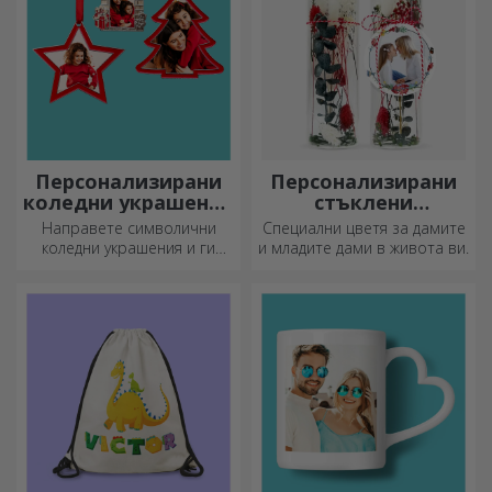
Персонализирани
Персонализирани
коледни украшения
стъклени
за елха
орнаменти с
Направете символични
Специални цветя за дамите
консервирани
коледни украшения и ги
и младите дами в живота ви.
цветя
подарете на близките си!