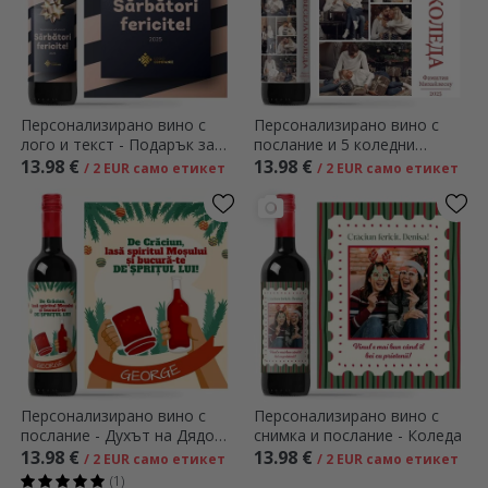
Персонализирано вино с
Персонализирано вино с
лого и текст - Подарък за
послание и 5 коледни
празниците
снимки - Весела Коледа!
13.98 €
13.98 €
/ 2 EUR само етикет
/ 2 EUR само етикет
Персонализирано вино с
Персонализирано вино с
послание - Духът на Дядо
снимка и послание - Коледа
Коледа
13.98 €
13.98 €
/ 2 EUR само етикет
/ 2 EUR само етикет
(1)