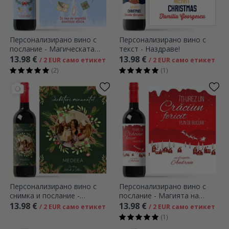
Персонализирано вино с
Персонализирано вино с
послание - Магическата
текст - Наздраве!
напитка на празниците
13.98 €
13.98 €
/ 2 EUR само етикет
/ 2 EUR само етикет
(2)
(1)
Персонализирано вино с
Персонализирано вино с
снимка и послание -
послание - Магията на
Коледни украси
празниците
13.98 €
13.98 €
/ 2 EUR само етикет
/ 2 EUR само етикет
(1)