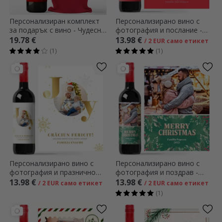
Персонализиран комплект
Персонализирано вино с
за подарък с вино - Чудесно
фотография и послание -
прекарано време
Семейни моменти
19.78 €
13.98 €
/ 2 EUR само етикет
(1)
(1)
Персонализирано вино с
Персонализирано вино с
фотография и празнично
фотография и поздрав -
послание - Радост
Весела Коледа
13.98 €
13.98 €
/ 2 EUR само етикет
/ 2 EUR само етикет
(1)