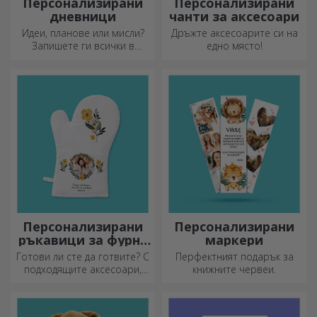
Персонализирани
Персонализирани
дневници
чанти за аксесоари
Идеи, планове или мисли?
Дръжте аксесоарите си на
Запишете ги всички в
едно място!
персонализиран дневник и
съхранявайте всичките си
спомени наблизо.
Персонализирани
Персонализирани
ръкавици за фурна
маркери
и кухненски
Готови ли сте да готвите? С
Перфектният подарък за
аксесоари
подходящите аксесоари,
книжните червеи.
ръкавиците за фурна и
прихватките за тенджери
ще улеснят работата ви в