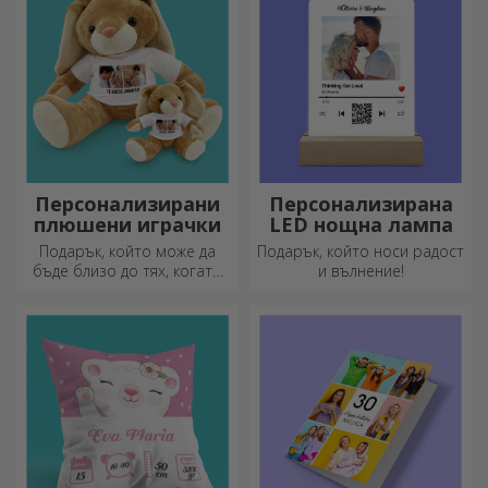
кухнята.
Персонализирани
Персонализирана
плюшени играчки
LED нощна лампа
Подарък, който може да
Подарък, който носи радост
бъде близо до тях, когато
и вълнение!
вие не сте там, са
персонализираните
плюшени играчки, идеални
за гушкане!