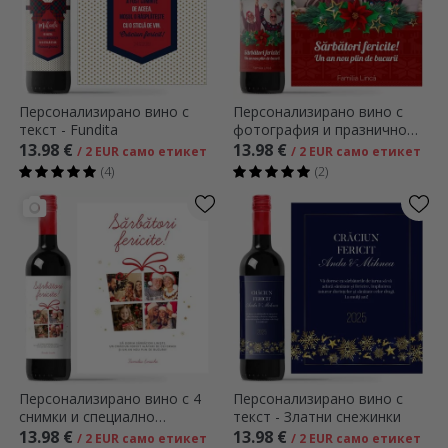
Персонализирано вино с
Персонализирано вино с
текст - Fundita
фотография и празнично
послание за баба и дядо
13.98 €
13.98 €
/ 2 EUR само етикет
/ 2 EUR само етикет
(4)
(2)
Персонализирано вино с 4
Персонализирано вино с
снимки и специално
текст - Златни снежинки
послание - Весели празници
13.98 €
13.98 €
/ 2 EUR само етикет
/ 2 EUR само етикет