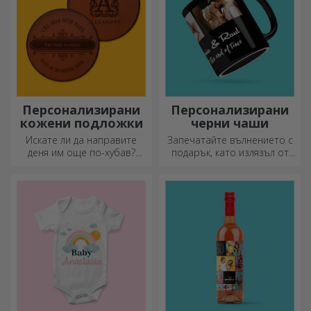
Персонализирани
Персонализирани
кожени подложки
черни чаши
Искате ли да направите
Запечатайте вълнението с
деня им още по-хубав?
подарък, като излязъл от
Оставете им скъп спомен с
приказка! Изцяло черните
помощта на подложки за
чаши с изображения или
чаши, които лесно могат да
текст правят силно
бъдат персонализирани.
впечатление на всеки,
който ги получи като
подарък.