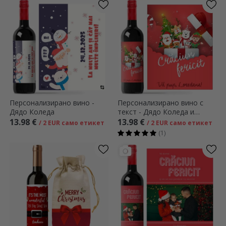
Персонализирано вино -
Персонализирано вино с
Дядо Коледа
текст - Дядо Коледа и
неговите приятели
13.98 €
13.98 €
/ 2 EUR само етикет
/ 2 EUR само етикет
(1)