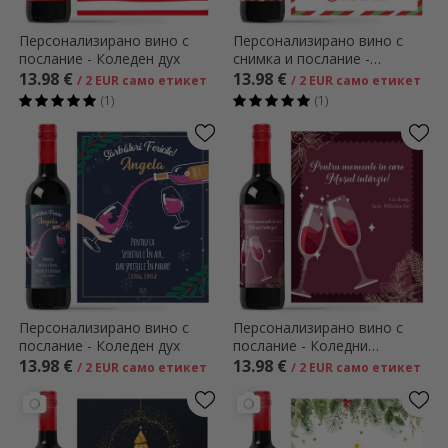
Персонализирано вино с
Персонализирано вино с
послание - Коледен дух
снимка и послание -
Помощникът на Дядо
13.98 €
13.98 €
/ 2 EUR само етикет
/ 2 EUR само етикет
Коледа
(1)
(1)
Персонализирано вино с
Персонализирано вино с
послание - Коледен дух
послание - Коледни
моменти
13.98 €
13.98 €
/ 2 EUR само етикет
/ 2 EUR само етикет