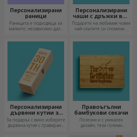
Персонализирани
Персонализирани
раници
чаши с дръжки във
формата на сърце
Раницата е подходяща за
Подарете на любимия човек
малките, независимо дали
най-скъпите си спомени с
ходят на детска градина или
персонализирани чаши с
започват училище.
дръжки във формата на
Създайте тази, която най-
сърце.
добре подхожда на вашето
дете!
Персонализирани
Правоъгълни
дървени кутии за
бамбукови секачи
вино
За подарък с вино изберете
Полезни и с уникален
дървена кутия с гравирани
дизайн, тези големи
специални послания.
гравирани дъски за рязане
са идеални за най-