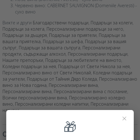
Червено вино: CABERNET SAUVIGNON (Domeniile Averesti) -
сухо вино
Вижте и други
Благодарствени подаръци
,
Подаръци за колеги
,
Подаръци за колега
,
Персонализирани подаръци за него
,
Подаръци за дъщеря
,
Подаръци за приятели
,
Подаръци за
вашата приятелка
,
Подаръци за шефа
,
Подаръци за вашия
съпруг
,
Подаръци за вашата съпруга
,
Персонализирани
продукти, съдържащи алкохол
,
Персонализирани подаръци
,
Нашите препоръки
,
Подаръци за любителите на виното
,
Коледни подаръци за нея
,
Подаръци от Свети Никола за нея
,
Персонализирано вино от Свети Николай
,
Коледни подаръци
за учители
,
Подаръци от Тайния Дядо Коледа
,
Персонализирано
вино за Нова година
,
Персонализирани вина
,
Персонализирани вина
,
Персонализирани вина с послание
,
Всички персонализирани вина
,
Персонализирано коледно
вино
,
Персонализирани коледни напитки
,
Персонализирани
напитки
.
×
🎁
Отзиви
(Notă
5
/ 5
)