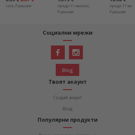
бирата
в
Златно
а, Румъния
преди 11 минути,
преди 11 минути,
Румъния
Румъния
Социални мрежи
Blog
Твоят акаунт
Създай акаунт
Вход
Популярни продукти