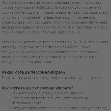
Ако Коледа не е време, когато подаръците валят като дъжд,
тогава не ни казвайте StarGift. За това вълшебно време на
годината сме подготвили десетки варианти за подаръци, всеки
от които е по-забавен, по-вдъхновяващ, по-стилен и по-
разнообразен от предишния. Но стига с самохвалството, нека
ви покажем една от изненадите, които сме подготвили за тази
година, а именно това персонализирано вино!
Може би си мислите, че това е просто вино, но не, точно както
нито един подарък от StarGift не е обикновен. Този е
специален, защото можете да напишете свое собствено
послание върху него и след това да го подарите на някой
специален човек в живота ви.
Какво мога да персонализирам?
текст.
Етикетът на виното може да бъде персонализиран с
Как можете да го персонализирате?
Кликнете върху бутона „Персонализиране“.
Попълнете полетата с текста, който искате да
персонализирате.
След като приключите с персонализирането, уверете се,