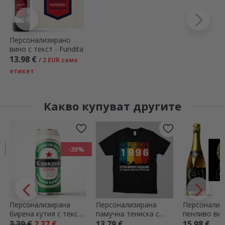
Персонализирано
вино с текст - Fundita
13.98 €
/ 2 EUR само
етикет
Какво купуват другите
-30%
сонализирана
Персонализирана
Персонализирано
ена кутия с текст -
памучна тениска с
пенливо вино с те
-преданият фен
текст - Произведено
за рождени дни -
9 €
2.37 €
13.79 €
15.98 €