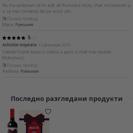
Nu ma așteptam să fie atât de frumoasă sticla, chiar recomandd și
o sa mai comanda de pe acest site...
Покажи превод
Maria,
Румъния
5
/ 5
Achizitie inspirata
13 Декември 2019
Calitate foarte buna si coletul a ajuns si mult mai repede.
Multumesc!
Покажи превод
Andreea,
Румъния
Последно разгледани продукти