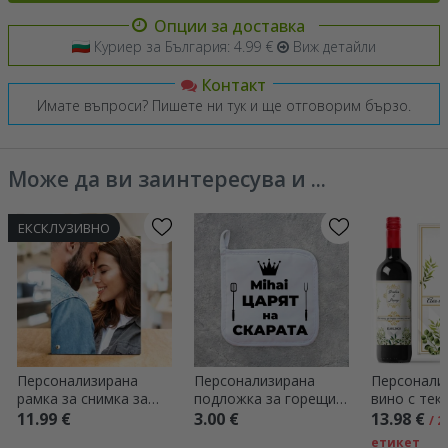
Опции за доставка
Куриер за България: 4.99 €
Виж детайли
Контакт
Имате въпроси? Пишете ни тук и ще отговорим бързо.
Може да ви заинтересува и ...
ЕКСКЛУЗИВНО
Персонализирана
Персонализирана
Персонали
рамка за снимка за
подложка за горещи
вино с тек
бюро с портретна
съдове с текст -
история
11.99 €
3.00 €
13.98 €
/ 
снимка
Кралят на грила
етикет