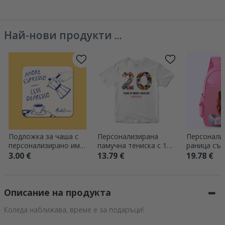
Най-нови продукти ...
Подложка за чаша с
Персонализирана
Персонали
персонализирано име
памучна тениска с 12
раница със
- More espresso
снимки и надпис – 20
3.00 €
13.79 €
19.78 €
години
Описание на продукта
Коледа наближава, време е за подаръци!