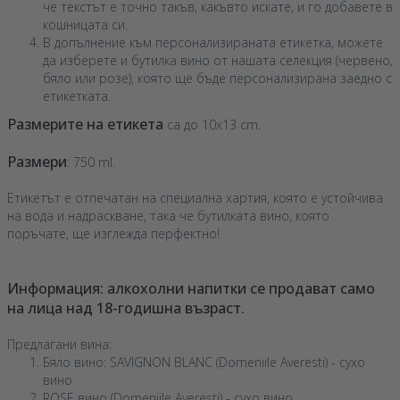
че текстът е точно такъв, какъвто искате, и го добавете в
кошницата си.
В допълнение към персонализираната етикетка, можете
да изберете и бутилка вино от нашата селекция (червено,
бяло или розе), която ще бъде персонализирана заедно с
етикетката.
Размерите на етикета
са до 10x13 cm.
Размери
: 750 ml.
Етикетът е отпечатан на специална хартия, която е устойчива
на вода и надраскване, така че бутилката вино, която
поръчате, ще изглежда перфектно!
Информация: алкохолни напитки се продават само
на лица над 18-годишна възраст.
Предлагани вина:
Бяло вино: SAVIGNON BLANC (Domeniile Averesti) - сухо
вино
ROSE вино (Domeniile Averesti) - сухо вино