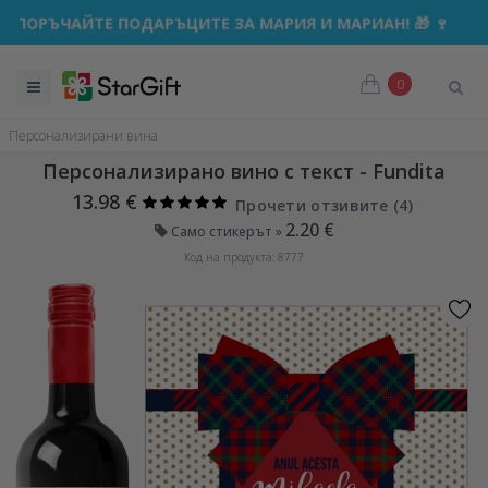
ТНА РАЗПРОДАЖБА 🌴 ДО -40% ОТСТЪПКА ЗА НАД 100 ПЕР
0
Персонализирани вина
Персонализирано вино с текст - Fundita
13.98 €
Прочети отзивите (
4
)
2.20 €
Само стикерът »
Код на продукта: 8777