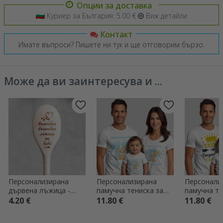
Опции за доставка
Куриер за България: 5.00 €
Виж детайли
Контакт
Имате въпроси? Пишете ни тук и ще отговорим бързо.
Може да ви заинтересува и ...
Персонализирана
Персонализирана
Персонали
дървена лъжица -
памучна тениска за
памучна те
Магическа лъжица
деца/възрастни -
деца/възра
4.20 €
11.80 €
11.80 €
Първи рожден ден
Рожден де