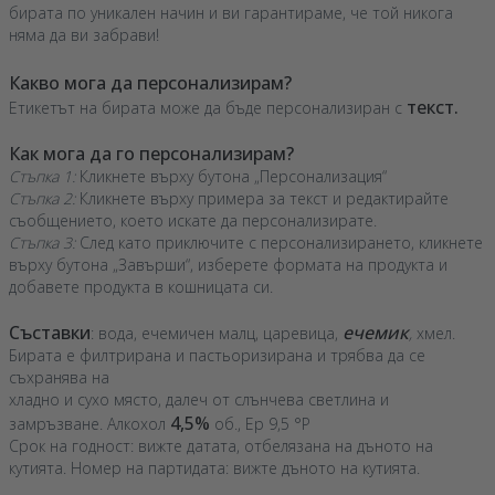
бирата по уникален начин и ви гарантираме, че той никога
няма да ви забрави!
Какво мога да персонализирам?
текст.
Етикетът на бирата може да бъде персонализиран с
Как мога да го персонализирам?
Стъпка 1:
Кликнете върху бутона „Персонализация“
Стъпка 2:
Кликнете върху примера за текст и редактирайте
съобщението, което искате да персонализирате.
Стъпка 3:
След като приключите с персонализирането, кликнете
върху бутона „Завърши“, изберете формата на продукта и
добавете продукта в кошницата си.
Съставки
ечемик
: вода, ечемичен малц, царевица,
,
хмел.
Бирата е филтрирана и пастьоризирана и трябва да се
съхранява на
хладно и сухо място, далеч от слънчева светлина и
4,5%
замръзване. Алкохол
об., Ep 9,5 °P
Срок на годност: вижте датата, отбелязана на дъното на
кутията. Номер на партидата: вижте дъното на кутията.