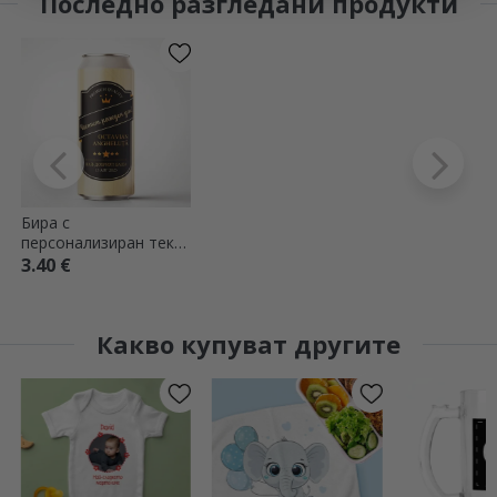
Последно разгледани продукти
Бира с
персонализиран текст
- Специално за вас
3.40 €
Какво купуват другите