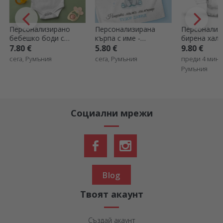
Персонализирано
Персонализирана
Персонализ
бебешко боди с
кърпа с име -
бирена халб
снимка и текст
Момченце
собствен ди
7.80 €
5.80 €
9.80 €
сега, Румъния
сега, Румъния
преди 4 мину
Румъния
Социални мрежи
Blog
Твоят акаунт
Създай акаунт