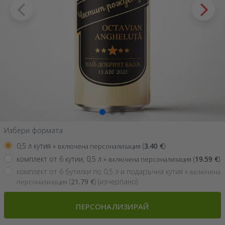
Избери формата
0,5 л кутия »
(
3.40
€
)
включена персонализация
комплект от 6 кутии, 0,5 л »
(
19.59
€
)
включена персонализация
комплект от 6 бутилки по 0,5 л и подаръчна кутия »
включена
(
21.79
€
) (изчерпано)
персонализация
ПЕРСОНАЛИЗИРАЙ