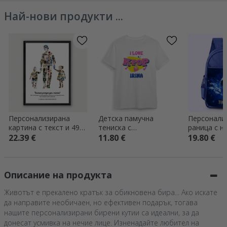
Най-нови продукти ...
Персонализирана
Детска памучна
Персонали
картина с текст и 49
тениска с
раница с н
снимки – баща,
персонализиран
Футбол
22.39 €
11.80 €
19.80 €
момиченце и
надпис – Kpop
момченце
Описание на продукта
Животът е прекалено кратък за обикновена бира... Ако искате
да направите необичаен, но ефективен подарък, тогава
нашите персонализирани бирени кутии са идеални, за да
донесат усмивка на нечие лице. Изненадайте любител на