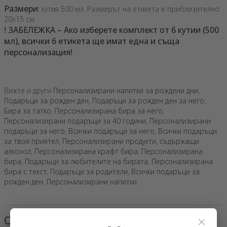
Размери
: кутия 500 мл. Размерът на етикета е приблизително
20x15 см
! ЗАБЕЛЕЖКА – Ако изберете комплект от 6 кутии (500
мл), всички 6 етикета ще имат една и съща
персонализация!
Вижте и други
Персонализирани напитки за рождени дни
,
Подаръци за рожден ден
,
Подаръци за рожден ден за него
,
Бира за татко
,
Персонализирана бира за него
,
Персонализирани подаръци за 40 години
,
Персонализирани
подаръци за него
,
Всички подаръци за него
,
Всички подаръци
за твоя приятел
,
Персонализирани продукти, съдържащи
алкохол
,
Персонализирана крафт бира
,
Персонализирана
бира
,
Подаръци за любителите на бирата
,
Персонализирана
бира с текст
,
Подаръци за родители
,
Всички подаръци за
рожден ден
,
Персонализирани напитки
.
×
Отзиви
(Notă
5
/ 5
)