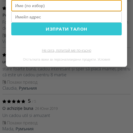
5
/ 5
Perfect cadou de casa noua!
25 Юли 2020
Foarte bine lucrat, arată exact ca in pozele de prezentare! Extrem
de mulțumită de produs!
ИЗПРАТИ ТАЛОН
Покажи превод
Viasu Izabella,
Румъния
Не сега, попитай ме по-късно
4
/ 5
Отстъпката важи за персонализирани продукти.
Условия
un cadou inedit
24 Февруари 2020
stare foarte bună, cadou interesant și sper să placă mamei, pentru
că este un cadou pentru 8 martie
Покажи превод
Claudia,
Румъния
5
/ 5
O achiziție buna
26 Юни 2019
Un cadou util si amuzant
Покажи превод
Mada,
Румъния