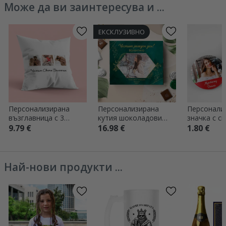
Може да ви заинтересува и ...
ЕКСКЛУЗИВНО
Персонализирана
Персонализирана
Персонали
възглавница с 3
кутия шоколадови
значка с с
снимки и текст
бонбони с снимка и
текст - Вие
9.79 €
16.98 €
1.80 €
текст - Честит
рожден ден!
Най-нови продукти ...