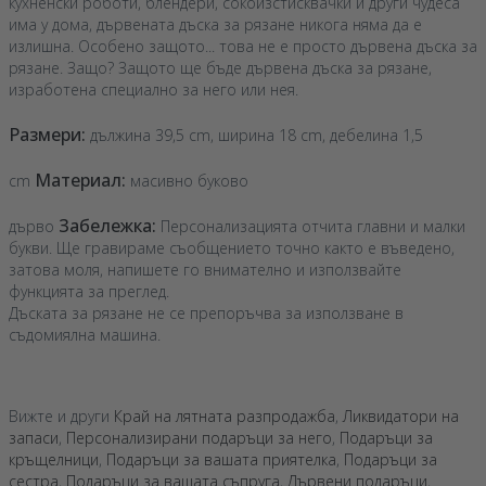
кухненски роботи, блендери, сокоизстисквачки и други чудеса
има у дома, дървената дъска за рязане никога няма да е
излишна. Особено защото... това не е просто дървена дъска за
рязане. Защо? Защото ще бъде дървена дъска за рязане,
изработена специално за него или нея.
Размери:
дължина 39,5 cm, ширина 18 cm, дебелина 1,5
Материал:
cm
масивно буково
Забележка:
дърво
Персонализацията отчита главни и малки
букви. Ще гравираме съобщението точно както е въведено,
затова моля, напишете го внимателно и използвайте
функцията за преглед.
Дъската за рязане не се препоръчва за използване в
съдомиялна машина.
Вижте и други
Край на лятната разпродажба
,
Ликвидатори на
запаси
,
Персонализирани подаръци за него
,
Подаръци за
кръщелници
,
Подаръци за вашата приятелка
,
Подаръци за
сестра
,
Подаръци за вашата съпруга
,
Дървени подаръци
,