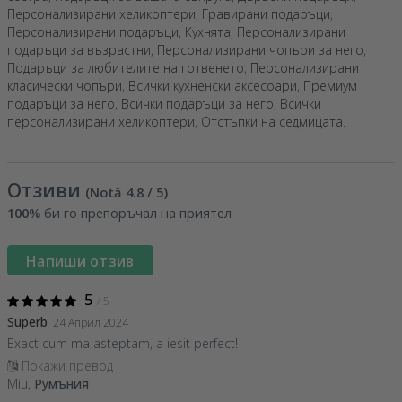
Персонализирани хеликоптери
,
Гравирани подаръци
,
Персонализирани подаръци
,
Кухнята
,
Персонализирани
подаръци за възрастни
,
Персонализирани чопъри за него
,
Подаръци за любителите на готвенето
,
Персонализирани
класически чопъри
,
Всички кухненски аксесоари
,
Премиум
подаръци за него
,
Всички подаръци за него
,
Всички
персонализирани хеликоптери
,
Отстъпки на седмицата
.
Отзиви
(Notă
4.8
/ 5
)
100%
би го препоръчал на приятел
Напиши отзив
5
/ 5
Superb
24 Април 2024
Exact cum ma asteptam, a iesit perfect!
Покажи превод
Miu,
Румъния