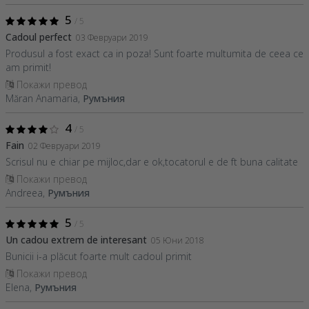
5
/ 5
Cadoul perfect
03 Февруари 2019
Produsul a fost exact ca in poza! Sunt foarte multumita de ceea ce
am primit!
Покажи превод
Măran Anamaria,
Румъния
4
/ 5
Fain
02 Февруари 2019
Scrisul nu e chiar pe mijloc,dar e ok,tocatorul e de ft buna calitate
Покажи превод
Andreea,
Румъния
5
/ 5
Un cadou extrem de interesant
05 Юни 2018
Bunicii i-a plăcut foarte mult cadoul primit
Покажи превод
Elena,
Румъния