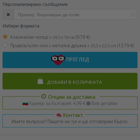
Персонализирано съобщение
25
Избери формата
Класически чопър »
(
9.79
€)
39,5 x 18 см
Правоъгълен нож с метална дръжка »
(
13.79
€)
35,5 x 22,5 cm
ПРЕГЛЕД
ДОБАВИ В КОЛИЧКАТА
Опции за доставка
Куриер за България: 4.99 €
Виж детайли
Контакт
Имате въпроси? Пишете ни тук и ще отговорим бързо.