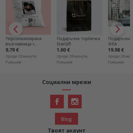
Подаръчна торбичка
Подаръчна карта
Плюс
StarGift
IKEA
персонализ
мече с посл
1.00 €
19.98 €
19.78 €
преди 28 минути,
преди 28 минути,
преди 33 мин
Румъния
Румъния
Румъния
Социални мрежи
Blog
Твоят акаунт