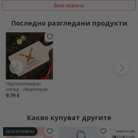
Виж повече
Последно разгледани продукти
Персонализиран
чопър - Лицензиран
за готвене
9.79 €
Какво купуват другите