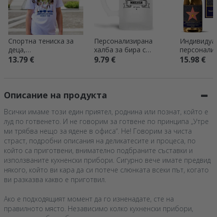
Спортна тениска за
Персонализирана
Индивидуа
деца,
халба за бира с
персонали
персонализирана със
надпис – Кралят на
пенливо ви
13.79 €
9.79 €
15.98 €
снимка и текст
бирата
надпис – „
благодарн
Описание на продукта
Всички имаме този един приятел, роднина или познат, който е
луд по готвенето. И не говорим за готвене по принципа „Утре
ми трябва нещо за ядене в офиса“. Не! Говорим за чиста
страст, подробни описания на деликатесите и процеса, по
който са приготвени, внимателно подбраните съставки и
използваните кухненски прибори. Сигурно вече имате предвид
някого, който ви кара да си потече слюнката всеки път, когато
ви разказва какво е приготвил.
Ако е подходящият момент да го изненадате, сте на
правилното място. Независимо колко кухненски прибори,