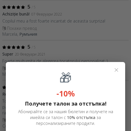
5
/ 5
Achiziție bună!
07 Февруари 2022
Copilul meu a fost foarte incantat de aceasta surpriza!
Покажи превод
Marcela,
Румъния
5
/ 5
Super
20 Февруари 2021
Foarte multumita de alegerea tocatorului personalizat :)
×
Покажи превод
🎁
Monica,
Румъния
5
/ 5
-10%
Recomand!!
24 Януари 2021
Tocătorul arată super și este o idee de cadou perfectă pentru
Получете талон за отстъпка!
pasionații de bucătărie. 5 stele către StarGifts și pentru livrarea
Абонирайте се за нашия бюлетин и получете на
rapidă (în nici 48 de ore)!
имейла си талон с
10% отстъпка
за
Покажи превод
персонализираните продукти.
Cosmina,
Румъния