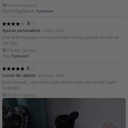
Покажи превод
Elena Magdalena,
Румъния
4
/ 5
Iepuras personalizat
19 Март 2026
Este la fel iepurasul ca in poza,foarte frumos..pozele au iesit ok
dar mici
Покажи превод
Ana,
Румъния
5
/ 5
Lucruri de calitate
30 Януари 2026
Este minunat , l-am oferit cadou fetiței mele care a fost foarte
încântată.
Покажи превод