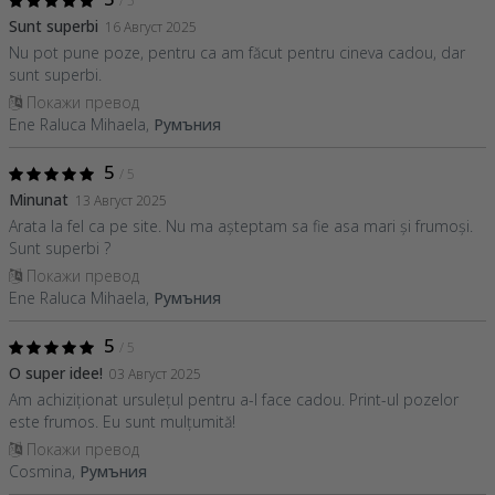
/ 5
Sunt superbi
16 Август 2025
Nu pot pune poze, pentru ca am făcut pentru cineva cadou, dar
sunt superbi.
Покажи превод
Ene Raluca Mihaela,
Румъния
5
/ 5
Minunat
13 Август 2025
Arata la fel ca pe site. Nu ma așteptam sa fie asa mari și frumoși.
Sunt superbi ?
Покажи превод
Ene Raluca Mihaela,
Румъния
5
/ 5
O super idee!
03 Август 2025
Am achiziționat ursulețul pentru a-l face cadou. Print-ul pozelor
este frumos. Eu sunt mulțumită!
Покажи превод
Cosmina,
Румъния