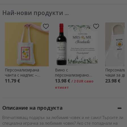
Най-нови продукти ...
Персонализирана
Вино с
Персонали
чанта с надпис –
персонализирано
чаши за дв
Summer
послание – „Mrs & Mr“
забавно по
11.79 €
13.98 €
23.98 €
/ 2 EUR само
„Бекон и я
етикет
Описание на продукта
Впечатляващ подарък за любимия човек и не само! Търсите ли
специална играчка за любимия човек? Ако сте попаднали на