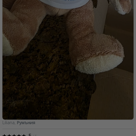
Liliana,
Румъния
5