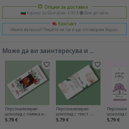
Опции за доставка
Куриер за България: 4.99 €
Виж детайли
Контакт
Имате въпроси? Пишете ни тук и ще отговорим бързо.
Може да ви заинтересува и ...
Персонализиран
Персонализиран
Персонали
шоколад с снимка и
шоколад с текст -
шоколад с 
послание - Нашето
Деликатен
Подарък з
5.79 €
5.79 €
5.79 €
първо Коледа
ден