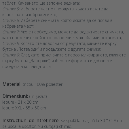
таблет. Качването ще започне веднага;
Стъпка 5:
Изберете част от продукта, където искате да
използвате изображението;
Стъпка 6:
Изберете снимката, която искате да се появи в
избраната част;
Стъпка 7:
Ако е необходимо, можете да редактирате снимката,
като промените нейното положение, мащаба или ротацията;
Стъпка 8:
Когато сте доволни от резултата, кликнете върху
бутона „Потвърди“ и продължете с другата снимка;
Стъпка 9:
След като приключите с персонализирането, кликнете
върху бутона „Завърши“, изберете формата и добавете
продукта в кошницата си.
Material:
tricou 100% poliester
Dimensiuni:
( în șezut)
Iepure - 21 x 20 cm
Iepure XXL - 55 x 50 cm
Instrucțiuni de întreținere
: Se spală la mașină la 30 ° C. A nu
se usca la uscător. Nu curățați chimic.