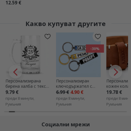
текст
12.59 €
Какво купуват другите
-30%
Персонализирана
Персонализиран
Персонализ
бирена халба с текст
ключодържател с
кожен колан
- Royalty
номер на кола
9.79 €
6.99 €
4.90 €
19.78 €
преди 8 минути,
преди 8 минути,
преди 8 мину
Румъния
Румъния
Румъния
Социални мрежи