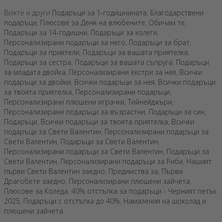
Вижте и други
Подаръци за 1-годишнината
,
Благодарствени
подаръци
,
Плюсове за Деня на влюбените
,
Обичам те
,
Подаръци за 14-годишни
,
Подаръци за колеги
,
Персонализирани подаръци за него
,
Подаръци за брат
,
Подаръци за приятели
,
Подаръци за вашата приятелка
,
Подаръци за сестра
,
Подаръци за вашата съпруга
,
Подаръци
за младата двойка
,
Персонализирани екстри за нея
,
Всички
подаръци за двойки
,
Всички подаръци за нея
,
Всички подаръци
за твоята приятелка
,
Персонализирани подаръци
,
Персонализирани плюшени играчки
,
Тийнейджъри
,
Персонализирани подаръци за възрастни
,
Подаръци за син
,
Подаръци
,
Всички подаръци за твоята приятелка
,
Всички
подаръци за Свети Валентин
,
Персонализирани подаръци за
Свети Валентин
,
Подаръци за Свети Валентин
,
Персонализирани подаръци за Свети Валентин
,
Подаръци за
Свети Валентин
,
Персонализирани подаръци за Риби
,
Нашият
първи Свети Валентин заедно
,
Предимства за
,
Първи
Драгобете заедно
,
Персонализирани плюшени зайчета
,
Плюсове за Коледа
,
40% отстъпка за подаръци - Черният петък
2025
,
Подаръци с отстъпка до 40%
,
Намаления на шоколад и
плюшени зайчета
.