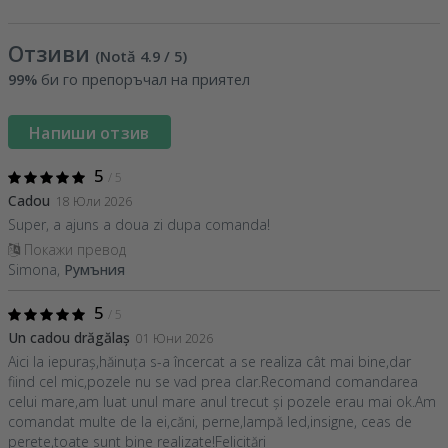
Отзиви
(Notă
4.9
/ 5
)
99%
би го препоръчал на приятел
Напиши отзив
5
/ 5
Cadou
18 Юли 2026
Super, a ajuns a doua zi dupa comanda!
Покажи превод
Simona,
Румъния
5
/ 5
Un cadou drăgălaș
01 Юни 2026
Aici la iepuraș,hăinuța s-a încercat a se realiza cât mai bine,dar
fiind cel mic,pozele nu se vad prea clar.Recomand comandarea
celui mare,am luat unul mare anul trecut și pozele erau mai ok.Am
comandat multe de la ei,căni, perne,lampă led,insigne, ceas de
perete,toate sunt bine realizate!Felicitări