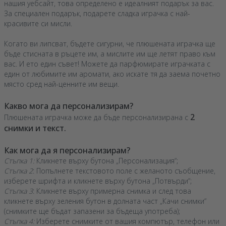
нашия уебсайт, това определено е идеалният подарък за вас.
За специален подарък, подарете сладка играчка с най-
красивите си мисли.
Когато ви липсват, бъдете сигурни, че плюшената играчка ще
бъде стисната в ръцете им, а мислите им ще летят право към
вас. И ето един съвет! Можете да парфюмирате играчката с
един от любимите им аромати, ако искате тя да заема почетно
място сред най-ценните им вещи.
Какво мога да персонализирам?
2
Плюшената играчка може да бъде персонализирана с
снимки и текст.
Как мога да я персонализирам?
Стъпка 1:
Кликнете върху бутона „Персонализация“;
Стъпка 2
: Попълнете текстовото поле с желаното съобщение,
изберете шрифта и кликнете върху бутона „Потвърди“;
Стъпка 3
: Кликнете върху примерна снимка и след това
кликнете върху зеления бутон в долната част „Качи снимки“
(снимките ще бъдат запазени за бъдеща употреба);
Стъпка 4:
Изберете снимките от вашия компютър, телефон или