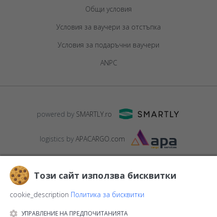
Общи условия
Условия за ваучери за отстъпка
Условия за подаръчни ваучери
ANPC
powered by
SMARTLY.ro
logistics by
APACARGO.com
Този сайт използва бисквитки
cookie_description
Политика за бисквитки
УПРАВЛЕНИЕ НА ПРЕДПОЧИТАНИЯТА