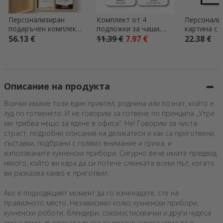
Персонализиран
Комплект от 4
Персонали
подаръчен комплект
подложки за чаши,
картина с т
за сватба
персонализирани с
снимки – б
56.13 €
11.39 €
7.97 €
22.38 €
текст и снимки
момичета
Описание на продукта
Всички имаме този един приятел, роднина или познат, който е
луд по готвенето. И не говорим за готвене по принципа „Утре
ми трябва нещо за ядене в офиса“. Не! Говорим за чиста
страст, подробни описания на деликатеси и как са приготвени,
съставки, подбрани с голямо внимание и грижа, и
използваните кухненски прибори. Сигурно вече имате предвид
някого, който ви кара да си потече слюнката всеки път, когато
ви разказва какво е приготвил.
Ако е подходящият момент да го изненадате, сте на
правилното място. Независимо колко кухненски прибори,
кухненски роботи, блендери, сокоизстисквачки и други чудеса
има у дома, дървената дъска за рязане никога няма да е