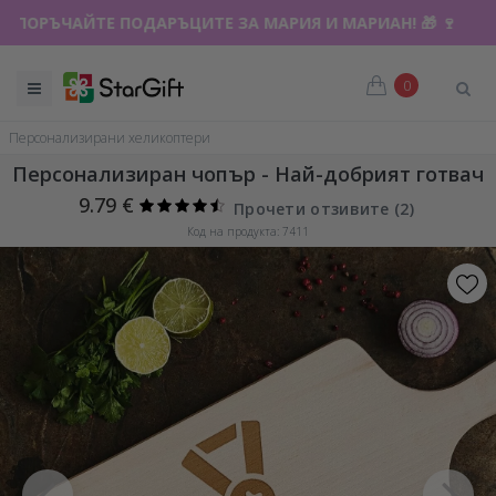
ПОРЪЧАЙТЕ ПОДАРЪЦИТЕ ЗА МАРИЯ И МАРИАН! 🎁 🍷
0
Персонализирани хеликоптери
Персонализиран чопър - Най-добрият готвач
9.79 €
Прочети отзивите (
2
)
Код на продукта: 7411