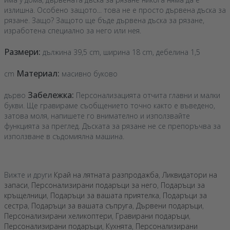
излишна. Особено защото... това не е просто дървена дъска за
рязане. Защо? Защото ще бъде дървена дъска за рязане,
изработена специално за него или нея.
Размери:
дължина 39,5 cm, ширина 18 cm, дебелина 1,5
Материал:
cm
масивно буково
Забележка:
дърво
Персонализацията отчита главни и малки
букви. Ще гравираме съобщението точно както е въведено,
затова моля, напишете го внимателно и използвайте
функцията за преглед. Дъската за рязане не се препоръчва за
използване в съдомиялна машина.
Вижте и други
Край на лятната разпродажба
,
Ликвидатори на
запаси
,
Персонализирани подаръци за него
,
Подаръци за
кръщелници
,
Подаръци за вашата приятелка
,
Подаръци за
сестра
,
Подаръци за вашата съпруга
,
Дървени подаръци
,
Персонализирани хеликоптери
,
Гравирани подаръци
,
Персонализирани подаръци
,
Кухнята
,
Персонализирани