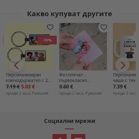
Какво купуват другите
-30%
Персонализиран
Фотопечат -
Персонализ
ключодържател с 2
първокласно
чаша с текст
снимки
качество - формат
Адвокат
7.19 €
5.03 €
0.60 €
7.39 €
10x15 см
преди 2 часа, Румъния
преди 2 часа, Румъния
преди 3 часа
Социални мрежи