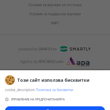
Условия за ваучери за отстъпка
Условия за подаръчни ваучери
ANPC
powered by
SMARTLY.ro
logistics by
APACARGO.com
Този сайт използва бисквитки
cookie_description
Политика за бисквитки
УПРАВЛЕНИЕ НА ПРЕДПОЧИТАНИЯТА
© 2016-2026
StarGift
Romania,
București
, strada
Copilului nr. 6-
12, parter
,
Sector 1
, cod postal
012178
,
email: