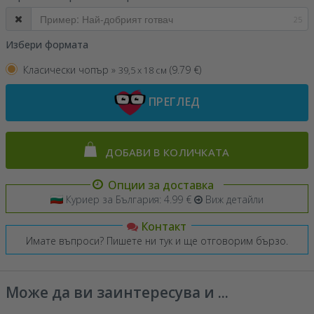
25
Избери формата
Класически чопър »
(
9.79
€)
39,5 x 18 см
ПРЕГЛЕД
ДОБАВИ В КОЛИЧКАТА
Опции за доставка
Куриер за България: 4.99 €
Виж детайли
Контакт
Имате въпроси? Пишете ни тук и ще отговорим бързо.
Може да ви заинтересува и ...