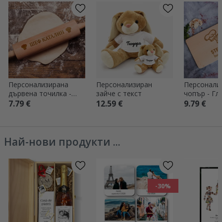
Персонализирана
Персонализиран
Персонали
дървена точилка -
зайче с текст
чопър - Гл
Шеф
готвач
7.79 €
12.59 €
9.79 €
Най-нови продукти ...
-30%