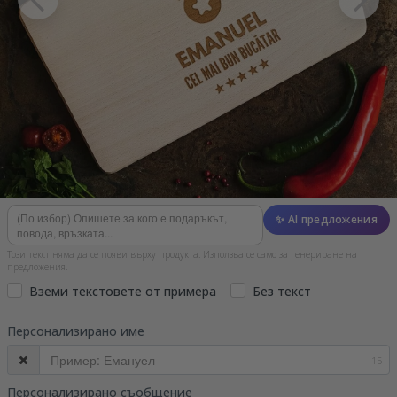
✨ AI предложения
Този текст няма да се появи върху продукта. Използва се само за генериране на
предложения.
Вземи текстовете от примера
Без текст
Персонализирано име
15
Персонализирано съобщение