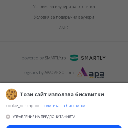
Условия за ваучери за отстъпка
Условия за подаръчни ваучери
ANPC
powered by
SMARTLY.ro
logistics by
APACARGO.com
Този сайт използва бисквитки
cookie_description
Политика за бисквитки
УПРАВЛЕНИЕ НА ПРЕДПОЧИТАНИЯТА
© 2016-2026
StarGift
Romania,
București
, strada
Copilului nr. 6-
12, parter
,
Sector 1
, cod postal
012178
,
email: