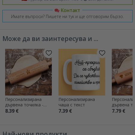
Контакт
Имате въпроси? Пишете ни тук и ще отговорим бързо.
Може да ви заинтересува и ...
Персонализирана
Персонализирана
Персонали
дървена точилка -
чаша с текст
дървена то
Звезда на
Шеф
8.39 €
7.39 €
7.79 €
благодарността
Най-нови продукти ...