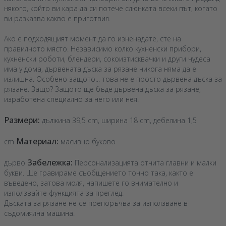
някого, който ви кара да си потече слюнката всеки път, когато
ви разказва какво е приготвил.
Ако е подходящият момент да го изненадате, сте на
правилното място. Независимо колко кухненски прибори,
кухненски роботи, блендери, сокоизтисквачки и други чудеса
има у дома, дървената дъска за рязане никога няма да е
излишна. Особено защото... това не е просто дървена дъска за
рязане. Защо? Защото ще бъде дървена дъска за рязане,
изработена специално за него или нея.
Размери:
дължина 39,5 cm, ширина 18 cm, дебелина 1,5
Материал:
cm
масивно буково
Забележка:
дърво
Персонализацията отчита главни и малки
букви. Ще гравираме съобщението точно така, както е
въведено, затова моля, напишете го внимателно и
използвайте функцията за преглед.
Дъската за рязане не се препоръчва за използване в
съдомиялна машина.