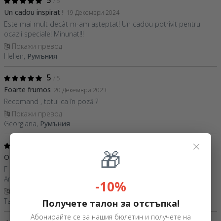
/ 5
Un cadou inspirat !
19 Декември 2024
Este mai mult decât m-am așteptat! Un cadou potrivit pentru
ocazii speciale! Minunat!!!
Покажи превод
Hellen,
Румъния
5
/ 5
Foarte frumos
20 Декември 2023
Recomand , totul ca în poză ?
Покажи превод
Georgiana,
Румъния
×
5
/ 5
🎁
O achizitie excelenta
18 Юли 2023
F multumit de acest tocator . Material f rezistent si de calitate .
Arata exact ca in poza .
-10%
Покажи превод
Tavi,
Румъния
Получете талон за отстъпка!
Абонирайте се за нашия бюлетин и получете на