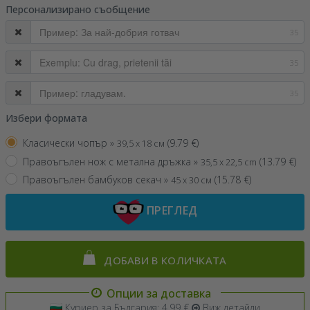
Персонализирано съобщение
35
35
35
Избери формата
Класически чопър »
(
9.79
€)
39,5 x 18 см
Правоъгълен нож с метална дръжка »
(
13.79
€)
35,5 x 22,5 cm
Правоъгълен бамбуков секач »
(
15.78
€)
45 x 30 см
ПРЕГЛЕД
ДОБАВИ В КОЛИЧКАТА
Опции за доставка
Куриер за България: 4.99 €
Виж детайли