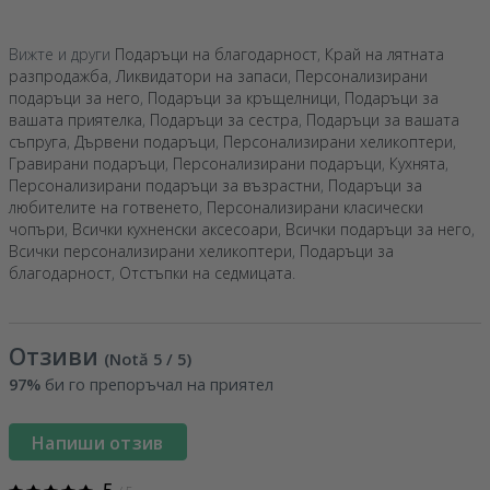
Вижте и други
Подаръци на благодарност
,
Край на лятната
разпродажба
,
Ликвидатори на запаси
,
Персонализирани
подаръци за него
,
Подаръци за кръщелници
,
Подаръци за
вашата приятелка
,
Подаръци за сестра
,
Подаръци за вашата
съпруга
,
Дървени подаръци
,
Персонализирани хеликоптери
,
Гравирани подаръци
,
Персонализирани подаръци
,
Кухнята
,
Персонализирани подаръци за възрастни
,
Подаръци за
любителите на готвенето
,
Персонализирани класически
чопъри
,
Всички кухненски аксесоари
,
Всички подаръци за него
,
Всички персонализирани хеликоптери
,
Подаръци за
благодарност
,
Отстъпки на седмицата
.
Отзиви
(Notă
5
/ 5
)
97%
би го препоръчал на приятел
Напиши отзив
5