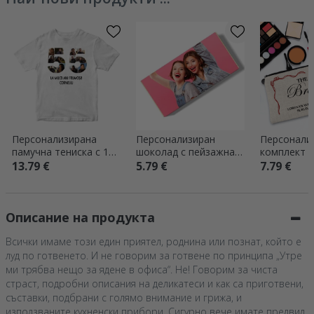
Персонализирана
Персонализиран
Персонали
памучна тениска с 12
шоколад с пейзажна
комплект з
снимки и надпис – 55
снимка и текст
надпис – Е
13.79 €
5.79 €
7.79 €
години
булката
Описание на продукта
Всички имаме този един приятел, роднина или познат, който е
луд по готвенето. И не говорим за готвене по принципа „Утре
ми трябва нещо за ядене в офиса“. Не! Говорим за чиста
страст, подробни описания на деликатеси и как са приготвени,
съставки, подбрани с голямо внимание и грижа, и
използваните кухненски прибори. Сигурно вече имате предвид