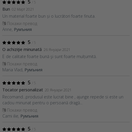
5
/ 5
Bun
02 Март 2021
Un material foarte bun și o lucrători foarte finuta.
Покажи превод
Anne,
Румъния
5
/ 5
O achiziţie minunată
26 Януари 2021
E de calitate foarte bună şi sunt foarte mulțumită.
Покажи превод
Maria Vlad,
Румъния
5
/ 5
Tocator personalizat
20 Януари 2021
Recomand...produsul este lucrat bine , ajunge repede si este un
cadou minunat pentru o persoană dragă...
Покажи превод
Cami ilie,
Румъния
5
/ 5