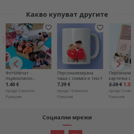
Какво купуват другите
Фотопечат -
Персонализирана
Персонализ
първокласно
чаша с снимка и текст
картичка с 
качество - формат
текст - Чес
1.40 €
7.39 €
2.20 €
1.32
15x20 см
рожден ден
преди 5 минути,
преди 16 минути,
преди 16 мин
Румъния
Румъния
Румъния
Социални мрежи