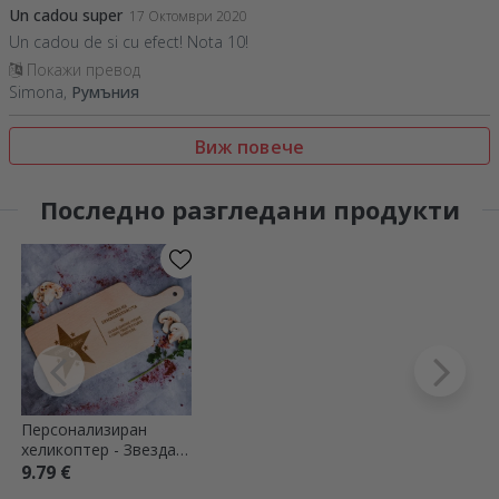
Un cadou super
17 Октомври 2020
Un cadou de si cu efect! Nota 10!
Покажи превод
Simona,
Румъния
Виж повече
Последно разгледани продукти
Персонализиран
хеликоптер - Звезда
на благодарността
9.79 €