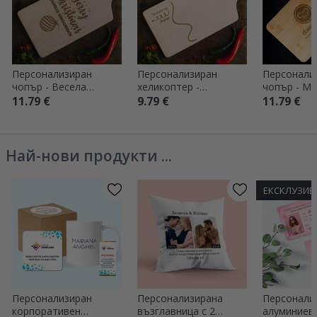
Персонализиран
Персонализиран
Персонали
чопър - Весела
хеликоптер -
чопър - М
Коледа
Половината ти,
готвач в к
11.79 €
9.79 €
11.79 €
половината моя
Най-нови продукти ...
ЕКСКЛУЗИВ
Персонализиран
Персонализирана
Персонали
корпоративен
възглавница с 2
алуминиева