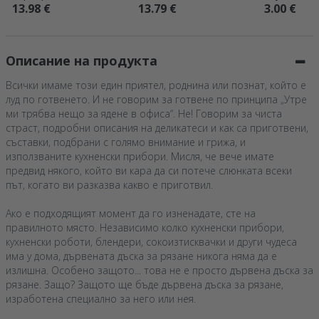
подаръчен комплект
снимки и текст –
двете стра
13.98 €
13.79 €
3.00 €
– Добре дошъл в
Тогава и сега
снимка и те
екипа
Passenger P
Описание на продукта
Всички имаме този един приятел, роднина или познат, който е
луд по готвенето. И не говорим за готвене по принципа „Утре
ми трябва нещо за ядене в офиса“. Не! Говорим за чиста
страст, подробни описания на деликатеси и как са приготвени,
съставки, подбрани с голямо внимание и грижа, и
използваните кухненски прибори. Мисля, че вече имате
предвид някого, който ви кара да си потече слюнката всеки
път, когато ви разказва какво е приготвил.
Ако е подходящият момент да го изненадате, сте на
правилното място. Независимо колко кухненски прибори,
кухненски роботи, блендери, сокоизтисквачки и други чудеса
има у дома, дървената дъска за рязане никога няма да е
излишна. Особено защото... това не е просто дървена дъска за
рязане. Защо? Защото ще бъде дървена дъска за рязане,
изработена специално за него или нея.