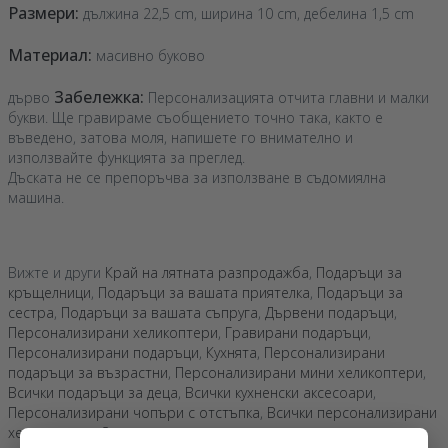
Размери:
дължина 22,5 cm, ширина 10 cm, дебелина 1,5 cm
Материал:
масивно буково
Забележка:
дърво
Персонализацията отчита главни и малки
букви. Ще гравираме съобщението точно така, както е
въведено, затова моля, напишете го внимателно и
използвайте функцията за преглед.
Дъската не се препоръчва за използване в съдомиялна
машина.
Вижте и други
Край на лятната разпродажба
,
Подаръци за
кръщелници
,
Подаръци за вашата приятелка
,
Подаръци за
сестра
,
Подаръци за вашата съпруга
,
Дървени подаръци
,
Персонализирани хеликоптери
,
Гравирани подаръци
,
Персонализирани подаръци
,
Кухнята
,
Персонализирани
подаръци за възрастни
,
Персонализирани мини хеликоптери
,
Всички подаръци за деца
,
Всички кухненски аксесоари
,
Персонализирани чопъри с отстъпка
,
Всички персонализирани
хеликоптери
,
Отстъпки на седмицата
.