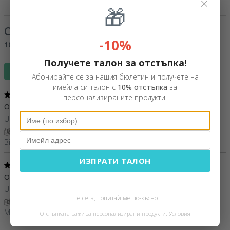
×
🎁
Отзиви
(Notă
5
/ 5
)
-10%
100%
би го препоръчал на приятел
Получете талон за отстъпка!
Напиши отзив
Абонирайте се за нашия бюлетин и получете на
имейла си талон с
10% отстъпка
за
5
/ 5
персонализираните продукти.
O idee buna
05 Март 2023
Un cadou reușit pentru cei mici și tare apreciat.
Покажи превод
Bianca,
Румъния
ИЗПРАТИ ТАЛОН
5
/ 5
O achizitie inspirata
30 Септември 2020
Un cadou adorabil si amuzant ; recomand !
Не сега, попитай ме по-късно
Покажи превод
Maria,
Румъния
Отстъпката важи за персонализирани продукти.
Условия