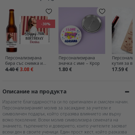
-30%
Персонализирана
Персонализирана
Персонали
бира със снимка и
значка с име – Kpop
кутия за ви
послание – Честит
надпис за 
4.40 €
3.08 €
1.80 €
17.59 €
рожден ден
Описание на продукта
Изразете благодарността си по оригинален и смислен начин.
Персонализираният молив за засаждане за учители е
символичен подарък, който отразява влиянието им върху
всяко поколение. Всеки молив символизира семената на
знанието, търпението и доверието, които учителите засяват
всеки ден в своите ученици. Един прост жест, който разказва