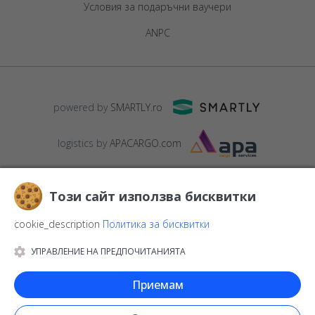
Условия за подаръчни ваучери
ANPC
powered by
SMARTLY.ro
logistics by
APACARGO.com
Този сайт използва бисквитки
cookie_description
Политика за бисквитки
УПРАВЛЕНИЕ НА ПРЕДПОЧИТАНИЯТА
© 2016-2026
StarGift
Romania,
București
, strada
Copilului nr. 6-
12, parter
,
Sector 1
, cod postal
012178
,
email:
Приемам
contact@stargift.bg
www.stargift.bg
STARGIFT SRL
, cod fiscal
40077992