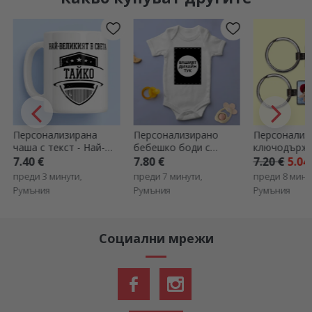
Персонализирана
Персонализирано
Персонализ
чаша с текст - Най-
бебешко боди с
ключодържа
страхотният баща
вашата портретна
снимки
7.40 €
7.80 €
7.20 €
5.04
графика
преди 3 минути,
преди 7 минути,
преди 8 мину
Румъния
Румъния
Румъния
Социални мрежи