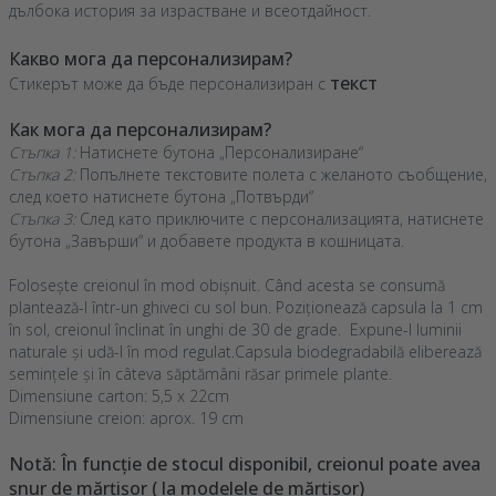
дълбока история за израстване и всеотдайност.
Какво мога да персонализирам?
текст
Стикерът може да бъде персонализиран с
Как мога да персонализирам?
Стъпка 1:
Натиснете бутона „Персонализиране“
Стъпка 2:
Попълнете текстовите полета с желаното съобщение,
след което натиснете бутона „Потвърди“
Стъпка 3:
След като приключите с персонализацията, натиснете
бутона „Завърши“ и добавете продукта в кошницата.
Folosește creionul în mod obișnuit. Când acesta se consumă
plantează-l într-un ghiveci cu sol bun. Poziționează capsula la 1 cm
în sol, creionul înclinat în unghi de 30 de grade. Expune-l luminii
naturale și udă-l în mod regulat.Capsula biodegradabilă eliberează
semințele și în câteva săptămâni răsar primele plante.
Dimensiune carton: 5,5 x 22cm
Dimensiune creion: aprox. 19 cm
Notă: În funcție de stocul disponibil, creionul poate avea
șnur de mărțișor ( la modelele de mărțișor)