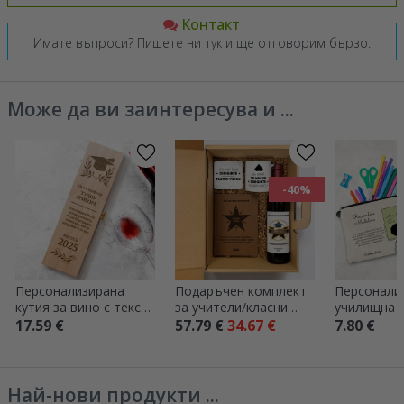
Контакт
Имате въпроси? Пишете ни тук и ще отговорим бързо.
Може да ви заинтересува и ...
-40%
Персонализирана
Подаръчен комплект
Персонали
кутия за вино с текст
за учители/класни
училищна 
- Завършване
ръководители –
с текст - У
17.59 €
57.79 €
34.67 €
7.80 €
Завършване
Най-нови продукти ...