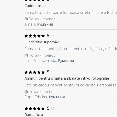
Cadou simplu
Rama foto este foarte frumoasa și felul în care a fost 
Покажи превод
Alina T,
Румъния
5
/ 5
O achiziție superbă?
Rama este superbă, foarte atent lucrată și fotografia de
Покажи превод
Rusu Alessia Giada,
Румъния
5
/ 5
Amintiri pentru o viata ambalate intr-o fotografie
Este un cadou inspirat pentru orice varsta. Personalize
Покажи превод
Popa Cristina,
Румъния
5
/ 5
Rama foto