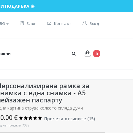
И ПОДАРЪКА ☀️
BG
Блог
Контакт
Вход
тивни
0
Персонализирана рамка за
снимка с една снимка - A5
пейзажен паспарту
дна картина струва колкото хиляда думи
0.00 €
Прочети отзивите (
15
)
д на продукта: 7088