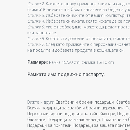
Стъпка 2
: Кликнете върху примерна снимка и след то
снимки“ (Снимките ще бъдат запазени за бъдеща уп
Стъпка 3:
Изберете снимките от вашия компютър, те
Стъпка 4:
Изберете снимката, която искате да се поя
Стъпка 5:
Ако е необходимо, можете да редактирате
или завъртане.
Стъпка 5:
Когато сте доволни от резултата, кликнете
Стъпка 7:
След като приключите с персонализиранет
на продукта и добавете продукта в кошницата си.
Размери:
Рамка 15/20 cm, снимка 15/10 cm
Рамката има подвижно паспарту.
Вижте и други
Сватбени и брачни подаръци
,
Сватбе
Всички подаръци за сватби и брачни церемонии
,
П
Персонализирани подаръци за тийнейджъри
,
Подар
близнаци
,
Подаръци за младоженеца
,
Подаръци за б
Подаръци за приятели
,
Подаръци за вашата прияте