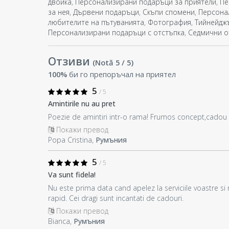
двойка
,
Персонализирани подаръци за приятели
,
Пе
за нея
,
Дървени подаръци
,
Скъпи спомени
,
Персона
любителите на пътуванията
,
Фотография
,
Тийнейдж
Персонализирани подаръци с отстъпка
,
Седмични о
Отзиви
(Notă
5
/ 5
)
100%
би го препоръчал на приятел
5
/ 5
Amintirile nu au pret
Poezie de amintiri intr-o rama! Frumos concept,cadou 
Покажи превод
Popa Cristina,
Румъния
5
/ 5
Va sunt fidela!
Nu este prima data cand apelez la serviciile voastre s
rapid. Cei dragi sunt incantati de cadouri.
Покажи превод
Bianca,
Румъния