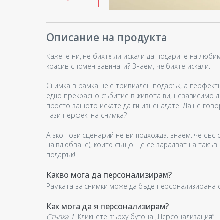
Описание на продукта
Кажете ни, не бихте ли искали да подарите на люби
красив спомен завинаги? Знаем, че бихте искали.
Снимка в рамка не е тривиален подарък, а перфект
едно прекрасно събитие в живота ви, независимо да
просто защото искате да ги изненадате. Да не гово
тази перфектна снимка?
А ако този сценарий не ви подхожда, знаем, че със
на влюбване), които също ще се зарадват на такъв 
подарък!
Какво мога да персонализирам?
Рамката за снимки може да бъде персонализирана 
Как мога да я персонализирам?
Стъпка 1:
Кликнете върху бутона „Персонализация“