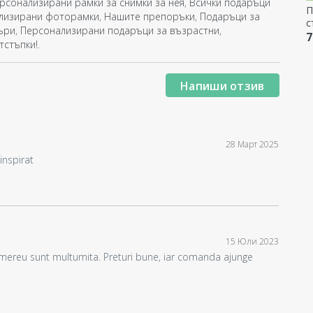
рсонализирани рамки за снимки за нея
,
Всички подаръци
П
лизирани фоторамки
,
Нашите препоръки
,
Подаръци за
с
ъри
,
Персонализирани подаръци за възрастни
,
Р
7
тстъпки!
.
Напиши отзив
28 Март 2025
inspirat
15 Юли 2023
i mereu sunt multumita. Preturi bune, iar comanda ajunge