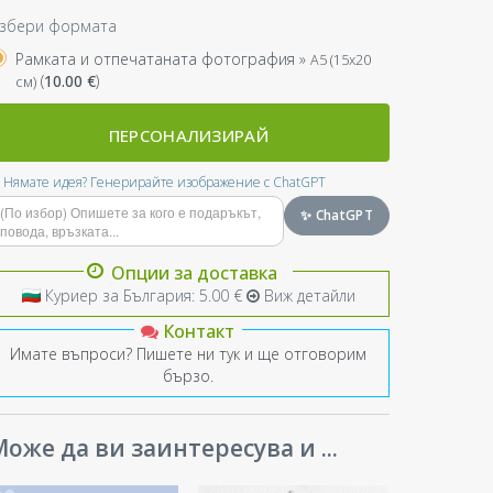
збери формата
Рамката и отпечатаната фотография »
A5 (15x20
(
10.00
€
)
см)
ПЕРСОНАЛИЗИРАЙ
Нямате идея? Генерирайте изображение с ChatGPT
✨ ChatGPT
Опции за доставка
Куриер за България: 5.00 €
Виж детайли
Контакт
Имате въпроси? Пишете ни тук и ще отговорим
бързо.
оже да ви заинтересува и ...