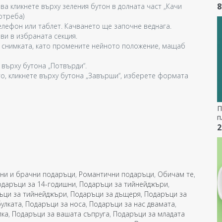
8
ва кликнете върху зеления бутон в долната част „Качи
отреба)
лефон или таблет. Качването ще започне веднага.
ви в избраната секция.
 снимката, като промените нейното положение, мащаб
 върху бутона „Потвърди“.
о, кликнете върху бутона „Завърши“, изберете формата
П
п
с
2
1
с
ни и брачни подаръци
,
Романтични подаръци
,
Обичам те
,
одаръци за 14-годишни
,
Подаръци за тийнейджъри
,
ъци за тийнейджъри
,
Подаръци за дъщеря
,
Подаръци за
улката
,
Подаръци за носа
,
Подаръци за нас двамата
,
лка
,
Подаръци за вашата съпруга
,
Подаръци за младата