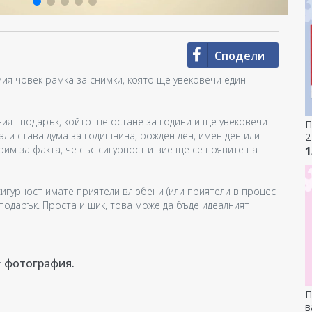
Сподели
мия човек рамка за снимки, която ще увековечи един
ният подарък, който ще остане за години и ще увековечи
П
ли става дума за годишнина, рожден ден, имен ден или
2
рим за факта, че със сигурност и вие ще се появите на
В
1
 сигурност имате приятели влюбени (или приятели в процес
подарък. Проста и шик, това може да бъде идеалният
фотография.
с
П
в