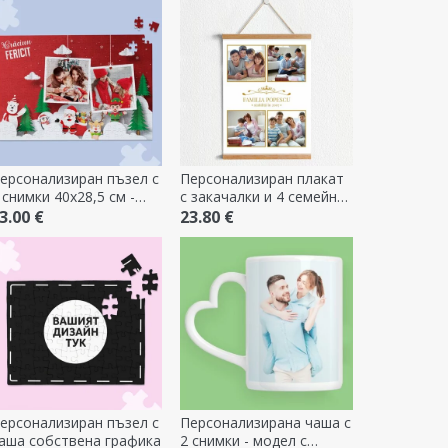
ерсонализиран пъзел с
Персонализиран плакат
 снимки 40x28,5 см -
с закачалки и 4 семейни
есела Коледа
снимки
3.00 €
23.80 €
ерсонализиран пъзел с
Персонализирана чаша с
аша собствена графика
2 снимки - модел с