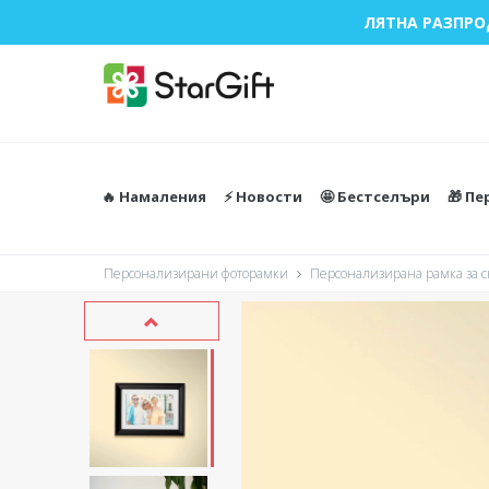
ЛЯТНА РАЗПРО
🔥 Намаления
⚡️ Новости
🤩 Бестселъри
🎁 П
Персонализирани фоторамки
Персонализирана рамка за с