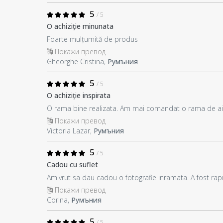
5
/ 5
O achiziție minunata
Foarte mulțumită de produs
Покажи превод
Gheorghe Cristina,
Румъния
5
/ 5
O achiziție inspirata
O rama bine realizata. Am mai comandat o rama de aic
Покажи превод
Victoria Lazar,
Румъния
5
/ 5
Cadou cu suflet
Am.vrut sa dau cadou o fotografie inramata. A fost rap
Покажи превод
Corina,
Румъния
5
/ 5