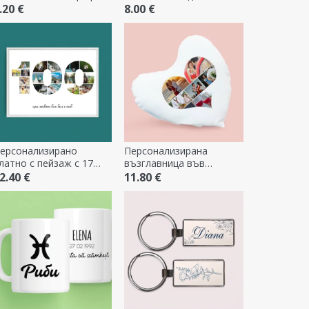
дръжка във формата на
.20 €
8.00 €
сърце
ерсонализирано
Персонализирана
латно с пейзаж с 17
възглавница във
нимки, модел номер
формата на сърце с 6
2.40 €
11.80 €
00 и текстово
снимки
ъобщение