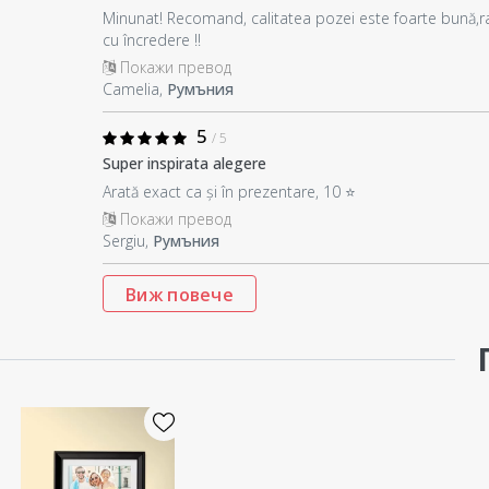
Minunat! Recomand, calitatea pozei este foarte bună,
cu încredere !!
Покажи превод
Camelia,
Румъния
5
/ 5
Super inspirata alegere
Arată exact ca și în prezentare, 10 ⭐
Покажи превод
Sergiu,
Румъния
Виж повече