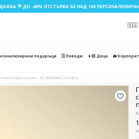
ДАЖБА 🌴 ДО -40% ОТСТЪПКА ЗА НАД 100 ПЕРСОНАЛИЗИРАН
🇧🇬
ерсонализирани подаръци
🗓️ Поводи
👧🏻 Деца
💼 Корпора
нимка с една снимка - A5 пейзажен паспарту
е
1
Ко