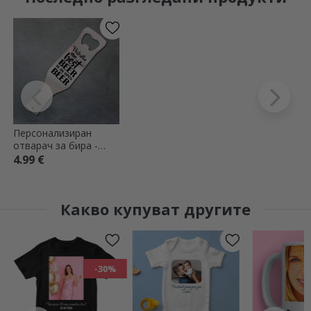
Персонализиран
отварач за бира -
Най-добрата бира е
4.99 €
отворената
Какво купуват другите
-30%