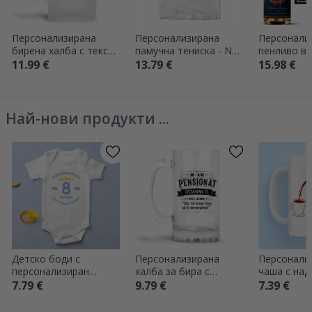
Персонализирана
Персонализирана
Персонали
бирена халба с текст
памучна тениска - Not
пенливо ви
- Очите виждат
in the MOOd
- Херaldry
11.99 €
13.79 €
15.98 €
Най-нови продукти ...
Детско боди с
Персонализирана
Персонали
персонализиран
халба за бира с
чаша с надп
надпис – „Изглеждам
надпис – „Пенсионер“
Club
7.79 €
9.79 €
7.39 €
добре на моята
възраст“