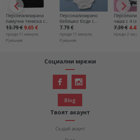
Персонализирана
Персонализирано
Персонализ
памучна тениска с
бебешко боди с
чаша с 4 сн
портретна снимка и
снимка и текст
послание
13.79 €
9.65 €
7.79 €
7.39 €
4.43
текст
преди 11 минути,
преди 11 минути,
преди 2 часа
Румъния
Румъния
Социални мрежи
Blog
Твоят акаунт
Създай акаунт