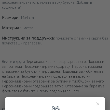
персонализирането, кликнете върху бутона „Добави в
кошницата“
Размери:
14x4 cm
Материал:
метал
Инструкции за поддръжка:
почистете с памучна кърпа без
почистващи препарати.
Вижте и други
Персонализирани подаръци за него
,
Подаръци
за приятели
,
Персонализирани подаръци
,
Персонализирани
отварачки за бутилки и тирбушони
,
Подаръци за любителите
на бирата
,
Персонализирани подаръци за възрастни
,
Персонализирани отварачки за бутилки и тирбушони за него
,
Персонализирани подаръци за татко
,
Отварачка за бира във
формата на бутилка
,
Всички подаръци за него
.
×
Отзиви