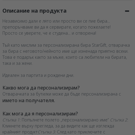
Описание на продукта
Независимо дали е лято или просто ви се пие бира...
препоръчваме ви да я сервирате, когато пожелаете!
Просто се уверете, че е студена... и отворена!
Тъй като мислим за персонализирана бира StarGift, отварачка
за бира с неговото/нейното име ще изненада приятно всеки.
Това е подарък както за мъже, които са любители на бирата,
така и за жени.
Идеален за партита и рождени дни.
Какво мога да персонализирам?
Отварачката за бутилки може да бъде персонализирана с
името на получателя.
Как мога да я персонализирам?
Стъпка 1:
Попълнете полето „персонализирано име“
Стъпка 2
:
Кликнете върху прегледа, за да видите как ще изглежда
крайният продукт
Стъпка 3:
След като приключите с