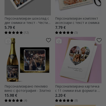
Персонализиран шоколад с
Персонализиран комплект
две снимки и текст - Честит
аксесоари с текст и снимка
рожден ден
5.79 €
7.79 €
(12)
(5)
Персонализирано пенливо
Персонализирана картичка
вино с фотография - Златно
с 11 снимки във формата на
сърце
15.98 €
2.20 €
(4)
(8)