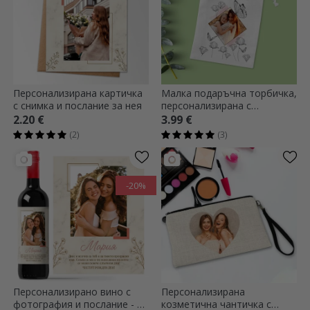
Персонализирана картичка
Малка подаръчна торбичка,
с снимка и послание за нея
персонализирана с
фотография и текст - Моя
2.20 €
3.99 €
скъпа
(2)
(3)
-20%
Персонализирано вино с
Персонализирана
фотография и послание - За
козметична чантичка с