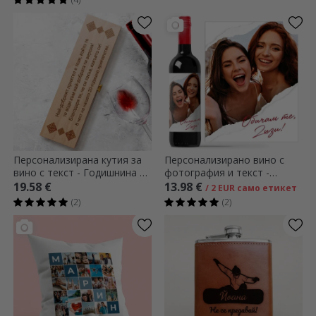
Персонализирана кутия за
Персонализирано вино с
вино с текст - Годишнина от
фотография и текст -
приятелството
Разкъсана хартия
19.58 €
13.98 €
/ 2 EUR само етикет
(2)
(2)