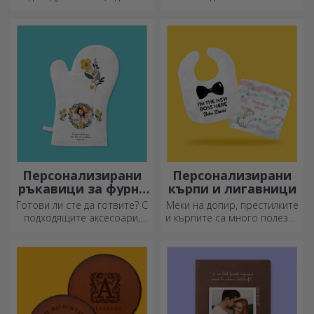
подарък за вашите близки.
Персонализиране на
памучни или спортни
модели, изберете
подходящия!
Персонализирани
Персонализирани
ръкавици за фурна
кърпи и лигавници
и кухненски
Готови ли сте да готвите? С
Меки на допир, престилките
аксесоари
подходящите аксесоари,
и кърпите са много полезни
ръкавиците за фурна и
и идеални за носене
прихватките за тенджери
навсякъде!
ще улеснят работата ви в
кухнята.