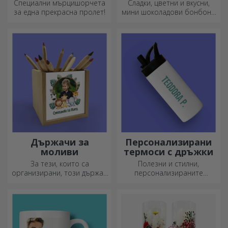
засаждане на
бонбони
Специални мърцишорчета
Сладки, цветни и вкусни,
пирамидални
за една прекрасна пролет!
мини шоколадови бонбони
цветя
могат да се предлагат в
комплекти или поотделно,
идеални за всеки любител
на шоколада.
Държачи за
Персонализирани
моливи
термоси с дръжки
За тези, които са
Полезни и стилни,
организирани, този държач
персонализираните
е идеалният подарък.
термоси са идеални за
наслаждаване на любимата
ви напитка през всеки
сезон.