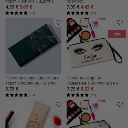
текст и снимка - Щастие
hooooot
4.39 €
3.07 €
7.39 €
4.43 €
(20)
(28)
-20%
Персонализиран шоколад с
Персонализирана
текст и послание - Златни
козметична чантичка с име
акценти
- Здравей, красавице
5.79 €
7.79 €
6.23 €
(15)
(20)