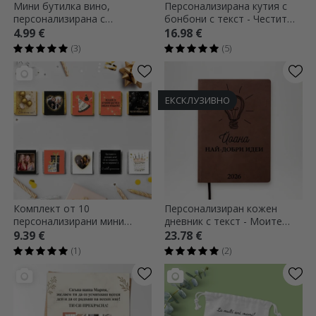
Мини бутилка вино,
Персонализирана кутия с
персонализирана с
бонбони с текст - Честит
фотография
рожден ден!
4.99 €
16.98 €
(3)
(5)
ЕКСКЛУЗИВНО
Комплект от 10
Персонализиран кожен
персонализирани мини
дневник с текст - Моите
шоколадови бонбони за
идеи
9.39 €
23.78 €
рождени дни
(1)
(2)