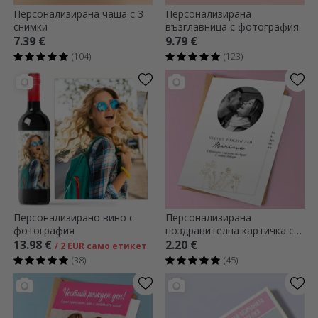
Персонализирана чаша с 3
Персонализирана
снимки
възглавница с фотография
7.39 €
9.79 €
(104)
(123)
Персонализирано вино с
Персонализирана
фотография
поздравителна картичка с
снимка и текст -
13.98 €
2.20 €
/ 2 EUR само етикет
Елегантност
(38)
(45)