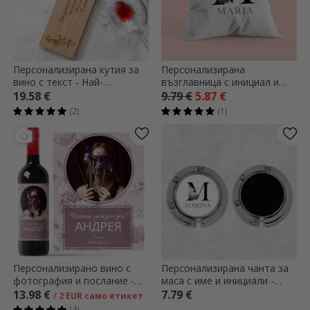
Персонализирана кутия за
Персонализирана
вино с текст - Най-
възглавница с инициал и
красивите мисли
име
19.58 €
9.79 €
5.87 €
(2)
(1)
Персонализирано вино с
Персонализирана чанта за
фотография и послание -
маса с име и инициали -
Имен ден
Цветя
13.98 €
7.79 €
/ 2 EUR само етикет
(4)