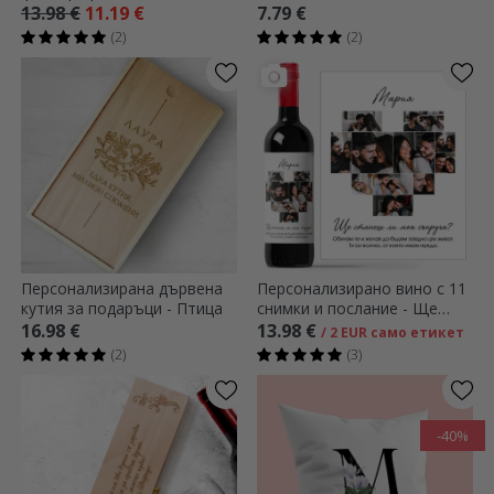
нея
фотография - Сърце
13.98 €
11.19 €
7.79 €
(2)
(2)
Персонализирана дървена
Персонализирано вино с 11
кутия за подаръци - Птица
снимки и послание - Ще
бъдеш ли моя съпруга?
16.98 €
13.98 €
/ 2 EUR само етикет
(2)
(3)
-40%