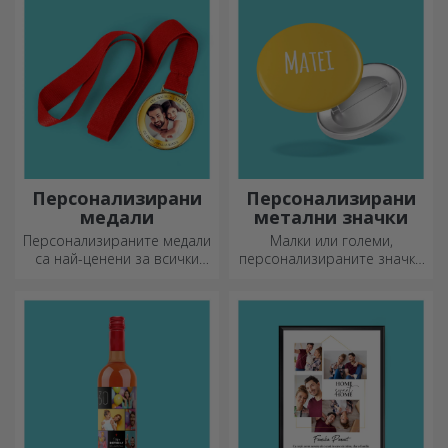
деликатеси.
Персонализирани
Персонализирани
медали
метални значки
Персонализираните медали
Малки или големи,
са най-ценени за всички
персонализираните значки
положени усилия.
могат да бъдат малка
Персонализирайте ги и
радост, когато са
признайте заслугите им!
персонализирани. Предмет,
който носи късмет, усмивки
и добро настроение!