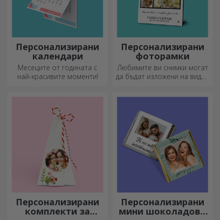
Персонализирани
Персонализирани
календари
фоторамки
Месеците от годината с
Любимите ви снимки могат
най-красивите моменти!
да бъдат изложени на видно
място – изберете
персонализирани
фоторамки!
Персонализирани
Персонализирани
комплекти за
мини шоколадови