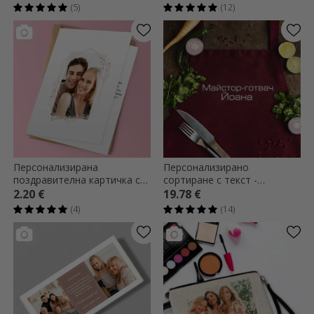
Златна
(5)
(12)
Персонализирана
Персонализирано
поздравителна картичка с
сортиране с текст -
фотография - Обичам те!
Premium MasterChef
2.20 €
19.78 €
(4)
(14)