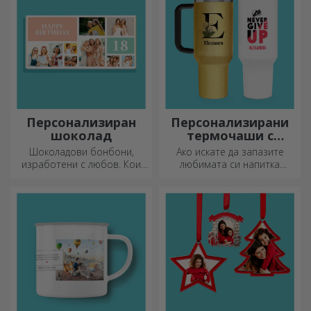
дете!
Персонализиран
Персонализирани
шоколад
термочаши с
дръжка и сламка
Шоколадови бонбони,
Ако искате да запазите
изработени с любов. Кои
любимата си напитка
ще изберете?
студена или да поддържате
кафето си топло, когато
тръгвате на дълго
пътуване, нашата термоса
е идеална за такива случаи.