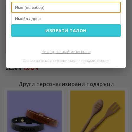
-40%
ИЗПРАТИ ТАЛОН
Не сега, попитай ме по-късно
Персонализирано платно с
Отстъпката важи за персонализирани продукти.
Условия
10 снимки и име от 5 букви
22.38 €
13.43 €
Други персонализирани подаръци