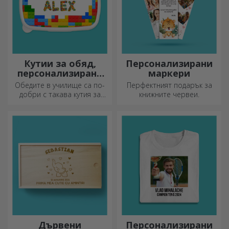
Кутии за обяд,
Персонализирани
персонализирани
маркери
касероли
Обедите в училище са по-
Перфектният подарък за
добри с такава кутия за
книжните червеи.
храна. Персонализирайте я
и подгответе вашето дете
за нов ден!
Дървени
Персонализирани