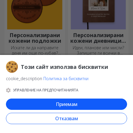
Персонализирани
Персонализирани
кожени подложки
кожени дневници в
цвят
Искате ли да направите
Идеи, планове или мисли?
деня им още по-хубав?
Запишете ги всички в
Оставете им скъп спомен с
персонализиран дневник и
помощта на подложки за
съхранявайте всичките си
Този сайт използва бисквитки
чаши, които лесно могат да
спомени наблизо.
бъдат персонализирани.
cookie_description
Политика за бисквитки
УПРАВЛЕНИЕ НА ПРЕДПОЧИТАНИЯТА
Приемам
Отказвам
Персонализирани
Персонализирани