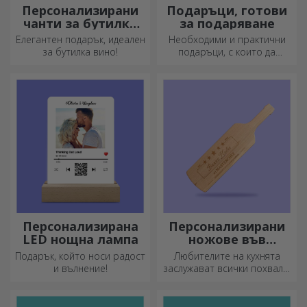
Персонализирани
Подаръци, готови
чанти за бутилки
за подаряване
вино
Елегантен подарък, идеален
Необходими и практични
за бутилка вино!
подаръци, с които да
изненадате близките си!
Изберете първокласни
подаръци с бърза доставка,
независимо от повода!
Персонализирана
Персонализирани
LED нощна лампа
ножове във
формата на
Подарък, който носи радост
Любителите на кухнята
бутилка
и вълнение!
заслужават всички похвали.
Ножовете с форма на
бутилка са идеални за
сервиране на готови