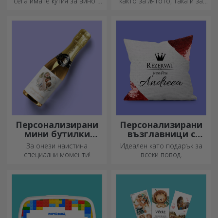
сега имате кутия за вино с
както за лятото, така и за
фотографии/съобщение,
зимата, термосите са лесни
идеална за изключителен
за персонализиране и
подарък!
можете да ги носите
навсякъде с вас!
Персонализирани
Персонализирани
мини бутилки
възглавници с
пенливо вино
пайети
За онези наистина
Идеален като подарък за
специални моменти!
всеки повод.