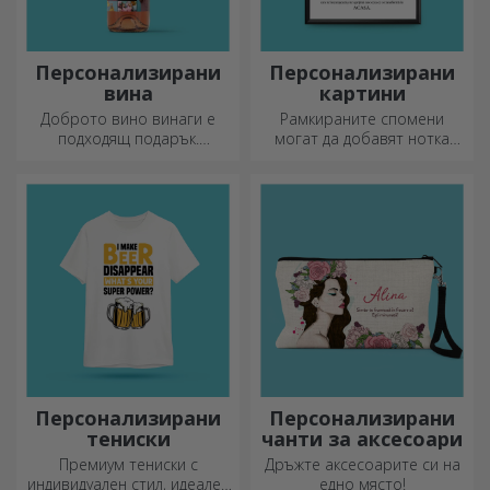
Персонализирани
Персонализирани
вина
картини
Доброто вино винаги е
Рамкираните спомени
подходящ подарък.
могат да добавят нотка
Изберете персонализирано
оригиналност към вашия
вино и го подарете с името
дом, да персонализират
на получателя върху него.
вашите картини и да
създадат вашата собствена
история!
Персонализирани
Персонализирани
тениски
чанти за аксесоари
Премиум тениски с
Дръжте аксесоарите си на
индивидуален стил, идеален
едно място!