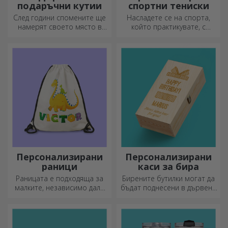
подаръчни кутии
спортни тениски
След години спомените ще
Насладете се на спорта,
намерят своето място в
който практикувате, с
подаръчни кутии.
персонализирана тениска с
Персонализирайте ги с най-
вашето име или снимка – тя
оригиналното послание.
може да се превърне във
вашата любима!
Персонализирани
Персонализирани
раници
каси за бира
Раницата е подходяща за
Бирените бутилки могат да
малките, независимо дали
бъдат поднесени в дървени
ходят на детска градина или
кутии с гравирано име на
започват училище.
получателя и придружени от
Създайте тази, която най-
персонализирано послание.
добре подхожда на вашето