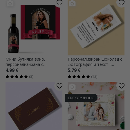
Мини бутилка вино,
Персонализиран шоколад с
персонализирана с
фотография и текст -
фотография и текст -
Рожден ден
4.99 €
5.79 €
панделка
(3)
(12)
ЕКСКЛУЗИВНО