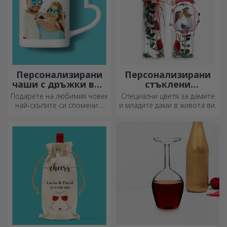
Персонализирани
Персонализирани
чаши с дръжки във
стъклени
формата на сърце
орнаменти с
Подарете на любимия човек
Специални цветя за дамите
консервирани
най-скъпите си спомени с
и младите дами в живота ви.
цветя
персонализирани чаши с
дръжки във формата на
сърце.