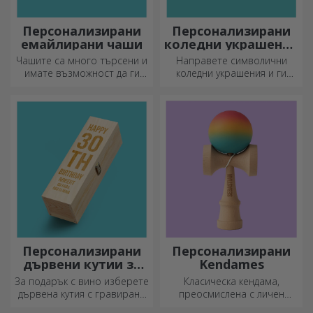
Персонализирани
Персонализирани
емайлирани чаши
коледни украшения
за елха
Чашите са много търсени и
Направете символични
имате възможност да ги
коледни украшения и ги
персонализирате и да ги
подарете на близките си!
носите със себе си, където
и да отидете, защото
емайлираните не се чупят.
Персонализирани
Персонализирани
дървени кутии за
Kendames
вино
За подарък с вино изберете
Класическа кендама,
дървена кутия с гравирани
преосмислена с личен
специални послания.
подход