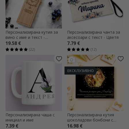
Персонализирана кутия за
Персонализирана чанта за
вино с име и текст -
аксесоари с текст - Цветя
Елегантен модел
19.58 €
7.79 €
(22)
(12)
ЕКСКЛУЗИВНО
Персонализирана чаша с
Персонализирана кутия
инициал и име
шоколадови бонбони с
фотография и текст -
7.39 €
16.98 €