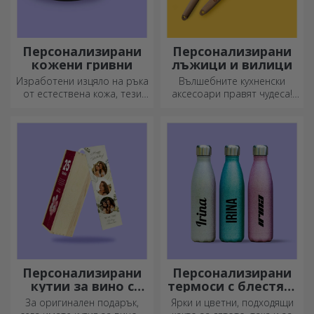
Персонализирани
Персонализирани
кожени гривни
лъжици и вилици
Изработени изцяло на ръка
Вълшебните кухненски
от естествена кожа, тези
аксесоари правят чудеса!
персонализирани гривни са
Вилиците и лъжиците са
подходящи както за него,
чудесен екип за най-
така и за нея.
сложните рецепти.
Персонализирани
Персонализирани
кутии за вино с
термоси с блестящ
фотография
дизайн
За оригинален подарък,
Ярки и цветни, подходящи