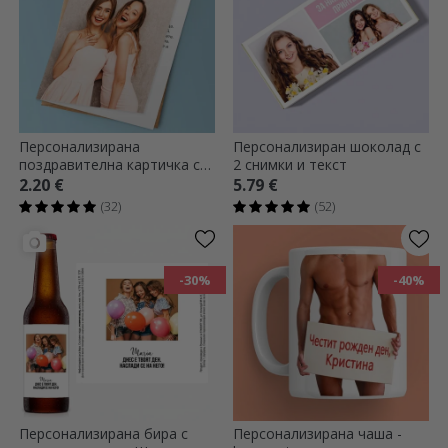
Персонализирана
Персонализиран шоколад с
поздравителна картичка с
2 снимки и текст
снимка и текст
2.20 €
5.79 €
(32)
(52)
-30%
-40%
Персонализирана бира с
Персонализирана чаша -