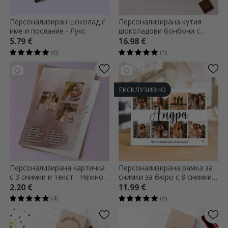
Персонализиран шоколад с
Персонализирана кутия
име и послание - Лукс
шоколадови бонбони с
снимка и послание - Най-
5.79 €
16.98 €
доброто
(6)
(5)
ЕКСКЛУЗИВНО
Персонализирана картичка
Персонализирана рамка за
с 3 снимки и текст - Нежно
снимки за бюро с 8 снимки и
същество
текст - Joy
2.20 €
11.99 €
(4)
(6)