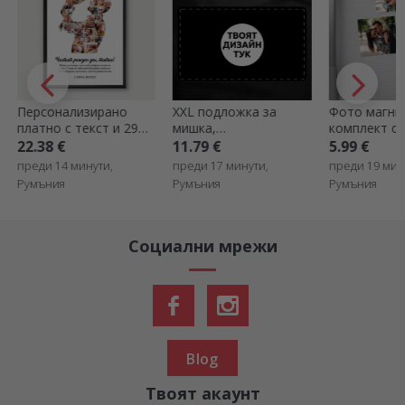
Персонализирано
XXL подложка за
Фото магнит
платно с текст и 29
мишка,
комплект от
снимки - Татко и бебе
персонализирана с
6x6 см
22.38 €
11.79 €
5.99 €
ваша графика
преди 14 минути,
преди 17 минути,
преди 19 мин
Румъния
Румъния
Румъния
Социални мрежи
Blog
Твоят акаунт