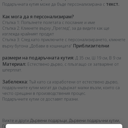
текст.
Подаръчната кутия може да бъде персонализирана с
Как мога да я персонализирам?
Стъпка 1: Попълнете полетата с послание и име
Стъпка 2: Кликнете върху „Преглед“, за да видите как ще
изглежда крайният продукт
Стъпка 3: След като приключите с персонализирането, кликнете
Приблизителни
върху бутона „Добави в кошницата“
размери на подаръчната кутия:
Д 35 см, Ш 19 см, В 9 см
Материал:
Естествено дърво, с плъзгащо се затваряне от
шперплат.
Забележка:
Тъй като са изработени от естествено дърво,
подаръчните кутии могат да съдържат малки възли, които са
често срещани в производствения процес.
Подаръчните кутии се доставят празни.
Вижте и други
Дървени подаръци
,
Дървени подаръчни кутии
,
Гравирани подаръци
,
Персонализирани подаръци
,
Най-