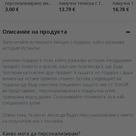
персонализирано име
памучна тениска с 13
памучна те
- The cocktail club
снимки и надпис – 40
лого отпре
3.00 €
13.79 €
16.78 €
години
отзад
Описание на продукта
Запечатайте истинските емоции с подарък, който разказва
история! Истински
уникален подарък е този, който разказва история. Неодушевен
предмет, колкото и красив, скъп или полезен да е, ще бъде
третиран като всеки друг предмет в къщата, но подарък с душа
винаги ще остане приятен спомен. Затова следващият ви
подарък ще бъде наистина специален, защото ние от StarGift
ви представяме... персонализираната подаръчна кутия,
гравирана върху дърво. Съхранявайте спомените си в най-
специалните кутии.
Освен това, те могат лесно да бъдат персонализирани с името
на получателя или с послание.
Какво мога да персонализирам?