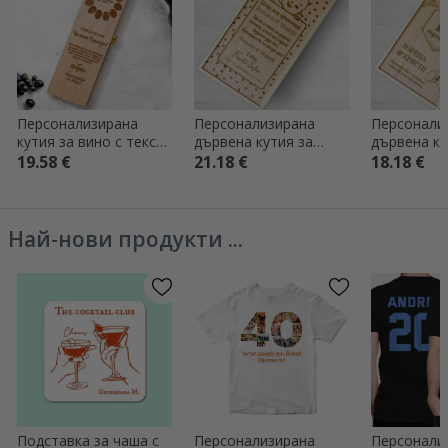
Персонализирана
Персонализирана
Персонали
кутия за вино с текст
дървена кутия за
дървена ку
и лого - Eggcellent
подарък с
подарък с 
19.58 €
21.18 €
18.18 €
Easter
благодарствено
Честита г
послание за
кръстниците
Най-нови продукти ...
Подставка за чаша с
Персонализирана
Персонали