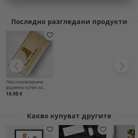
Последно разгледани продукти
Персонализирана
дървена кутия за
подаръци - Нашите
16.98 €
спомени
Какво купуват другите