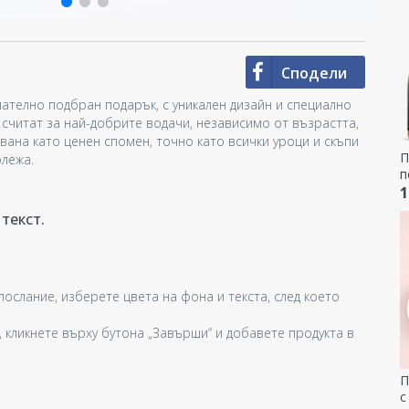
Сподели
ателно подбран подарък, с уникален дизайн и специално
 считат за най-добрите водачи, независимо от възрастта,
вана като ценен спомен, точно като всички уроци и скъпи
П
олежа.
п
Ш
1
текст.
послание, изберете цвета на фона и текста, след което
 кликнете върху бутона „Завърши“ и добавете продукта в
П
с