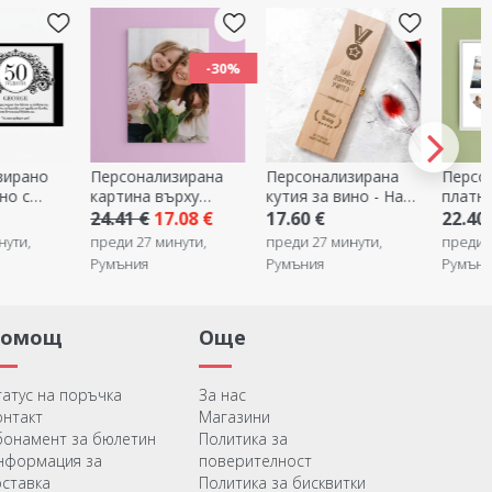
-30%
зирано
Персонализирана
Персонализирана
Персо
но с
картина върху
кутия за вино - Най-
платно
sic
платно с
доброто...
11 сни
24.41 €
17.08 €
17.60 €
22.40
фотография
номер 
нути,
преди 27 минути,
преди 27 минути,
преди 
текст
Румъния
Румъния
Румъни
съобщ
Помощ
Още
татус на поръчка
За нас
онтакт
Магазини
бонамент за бюлетин
Политика за
нформация за
поверителност
оставка
Политика за бисквитки