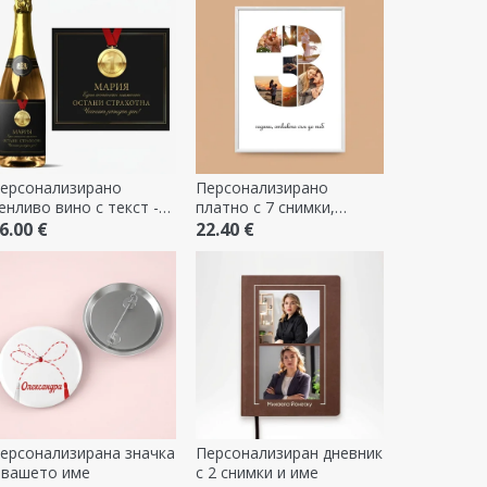
ерсонализирано
Персонализирано
енливо вино с текст -
платно с 7 снимки,
ампион
модел номер 3 и
6.00 €
22.40 €
текстово съобщение
ерсонализирана значка
Персонализиран дневник
 вашето име
с 2 снимки и име