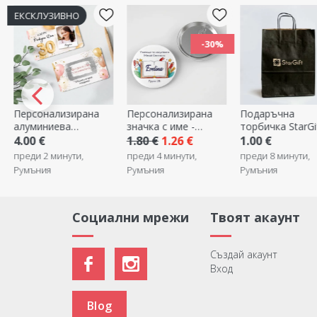
ЕКСКЛУЗИВНО
-30%
Персонализирана
Персонализирана
Подаръчна
алуминиева
значка с име -
торбичка StarGi
картичка, отпред и
Обратно на
4.00 €
1.80 €
1.26 €
1.00 €
отзад, с
училище
преди 2 минути,
преди 4 минути,
преди 8 минути,
фотография и
Румъния
Румъния
Румъния
послание - Честит
рожден ден
Социални мрежи
Твоят акаунт
Създай акаунт
Вход
Blog