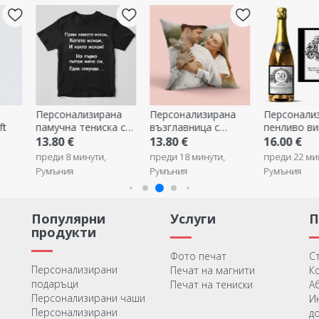
Персонализирана
Персонализирана
Персонали
ft
памучна тениска с
възглавница с
пенливо ви
надпис - Правя
фотография - голям
текст - Clas
13.80 €
13.80 €
16.00 €
каквото си искам
формат
преди 8 минути,
преди 18 минути,
преди 22 ми
Румъния
Румъния
Румъния
Популярни
Услуги
продукти
Фото печат
С
Персонализирани
Печат на магнити
К
подаръци
Печат на тениски
А
Персонализирани чаши
И
Персонализирани
д