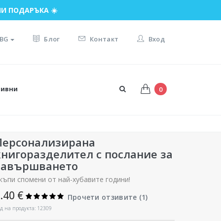
И ПОДАРЪКА ☀️
BG
Блог
Контакт
Вход
тивни
0
Персонализирана
книгоразделител с послание за
завършването
къпи спомени от най-хубавите години!
.40 €
Прочети отзивите (
1
)
д на продукта: 12309