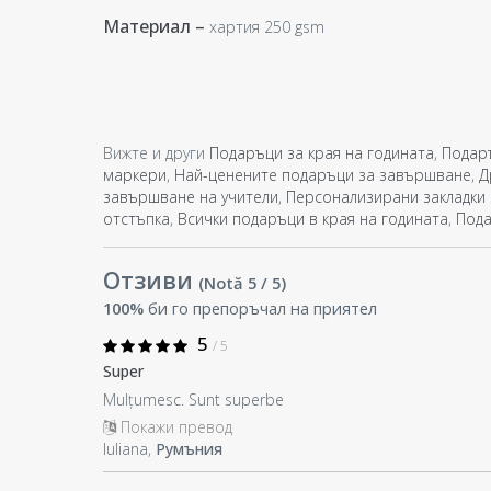
Материал –
хартия 250 gsm
Вижте и други
Подаръци за края на годината
,
Подаръ
маркери
,
Най-ценените подаръци за завършване
,
Д
завършване на учители
,
Персонализирани закладки
отстъпка
,
Всички подаръци в края на годината
,
Пода
Отзиви
(Notă
5
/ 5
)
100%
би го препоръчал на приятел
5
/ 5
Super
Mulțumesc. Sunt superbe
Покажи превод
Iuliana,
Румъния