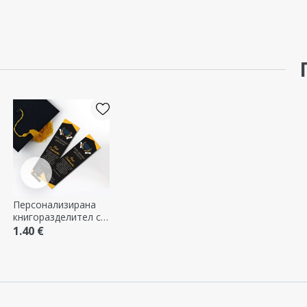
Персонализирана
книгоразделител с
послание за
1.40 €
завършването