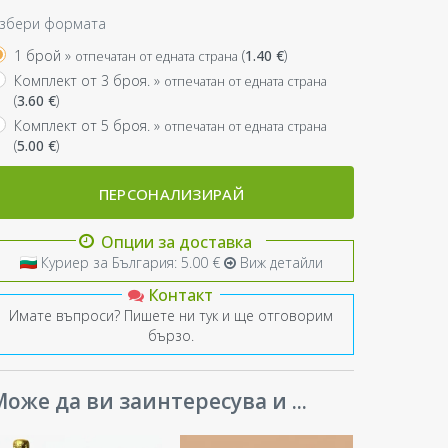
збери формата
1 брой »
(
1.40
€
)
отпечатан от едната страна
Комплект от 3 броя. »
отпечатан от едната страна
(
3.60
€
)
Комплект от 5 броя. »
отпечатан от едната страна
(
5.00
€
)
ПЕРСОНАЛИЗИРАЙ
Опции за доставка
Куриер за България: 5.00 €
Виж детайли
Контакт
Имате въпроси? Пишете ни тук и ще отговорим
бързо.
оже да ви заинтересува и ...