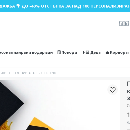
ДАЖБА 🌴 ДО -40% ОТСТЪПКА ЗА НАД 100 ПЕРСОНАЛИЗИРАН
🇧🇬
ерсонализирани подаръци
🗓️ Поводи
👧🏻 Деца
💼 Корпора
ител с послание за завършването
С
1
Ко