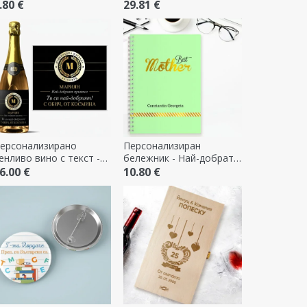
.80 €
29.81 €
ерсонализирано
Персонализиран
енливо вино с текст -
бележник - Най-добрата
аграда
майка, зелен
6.00 €
10.80 €