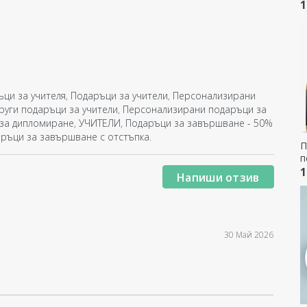
1
ци за учителя
,
Подаръци за учители
,
Персонализирани
руги подаръци за учители
,
Персонализирани подаръци за
 за дипломиране
,
УЧИТЕЛИ
,
Подаръци за завършване - 50%
ръци за завършване с отстъпка
.
П
п
Н
1
Напиши отзив
30 Май 2026