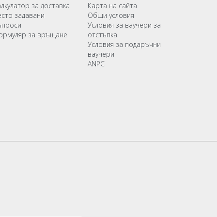
алкулатор за доставка
Карта на сайта
есто задавани
Общи условия
ъпроси
Условия за ваучери за
ормуляр за връщане
отстъпка
Условия за подаръчни
ваучери
ANPC