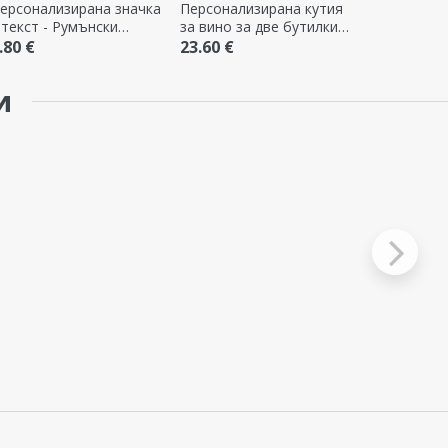
ерсонализирана значка
Персонализирана кутия
 текст - Румънски
за вино за две бутилки -
чител
Годишнина от връзката
.80 €
23.60 €
и