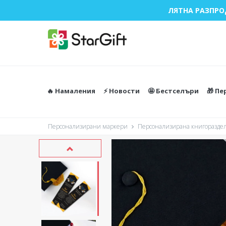
ЛЯТНА РАЗПРО
🔥 Намаления
⚡️ Новости
🤩 Бестселъри
🎁 П
Персонализирани маркери
Персонализирана книгораздел