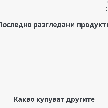
П
с
у
1
Последно разгледани продукт
Какво купуват другите