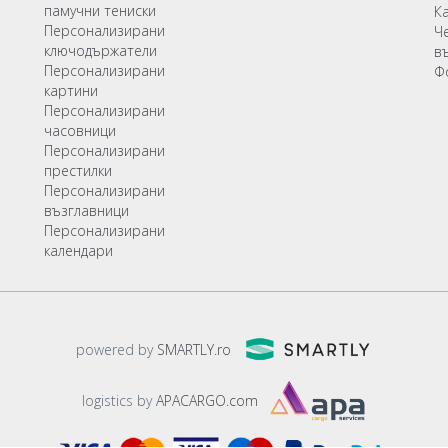
памучни тениски
К
Персонализирани
Ч
ключодържатели
в
Персонализирани
Ф
картини
Персонализирани
часовници
Персонализирани
престилки
Персонализирани
възглавници
Персонализирани
календари
powered by
SMARTLY.ro
logistics by
APACARGO.com