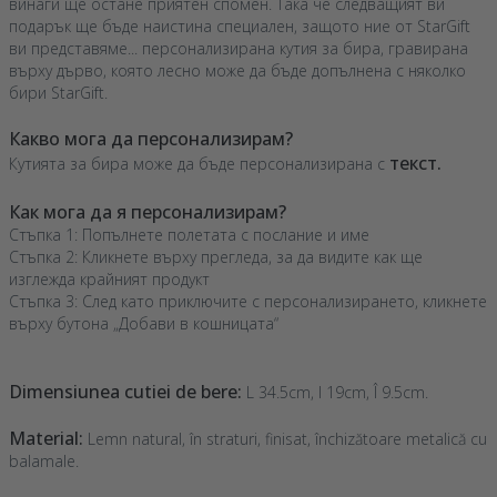
винаги ще остане приятен спомен. Така че следващият ви
подарък ще бъде наистина специален, защото ние от StarGift
ви представяме... персонализирана кутия за бира, гравирана
върху дърво, която лесно може да бъде допълнена с няколко
бири StarGift.
Какво мога да персонализирам?
текст.
Кутията за бира може да бъде персонализирана с
Как мога да я персонализирам?
Стъпка 1: Попълнете полетата с послание и име
Стъпка 2: Кликнете върху прегледа, за да видите как ще
изглежда крайният продукт
Стъпка 3: След като приключите с персонализирането, кликнете
върху бутона „Добави в кошницата“
Dimensiunea cutiei de bere:
L 34.5cm, l 19cm, Î 9.5cm.
Material:
Lemn natural, în straturi, finisat, închizătoare metalică cu
balamale.