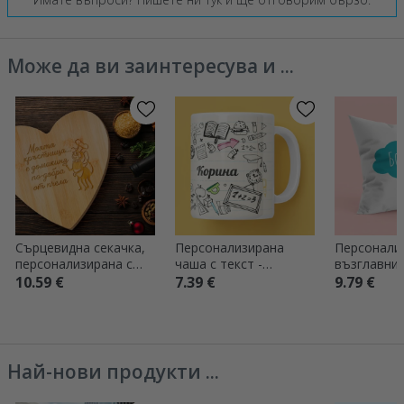
Може да ви заинтересува и ...
Сърцевидна секачка,
Персонализирана
Персонали
персонализирана с
чаша с текст -
възглавниц
послание за НАСА
Учители
10.59 €
7.39 €
9.79 €
Най-нови продукти ...