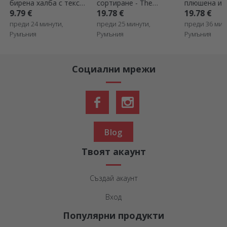
бирена халба с текст
сортиране - The
плюшена игр
- Royalty
Grillfather
две снимки 
9.79 €
19.78 €
19.78 €
преди 24 минути,
преди 25 минути,
преди 36 мин
Румъния
Румъния
Румъния
Социални мрежи
Blog
Твоят акаунт
Създай акаунт
Вход
Популярни продукти