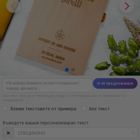
✨ AI предложения
Този текст няма да се появи върху продукта. Използва се само за генериране на
предложения.
Вземи текстовете от примера
Без текст
Въведете вашия персонализиран текст
15