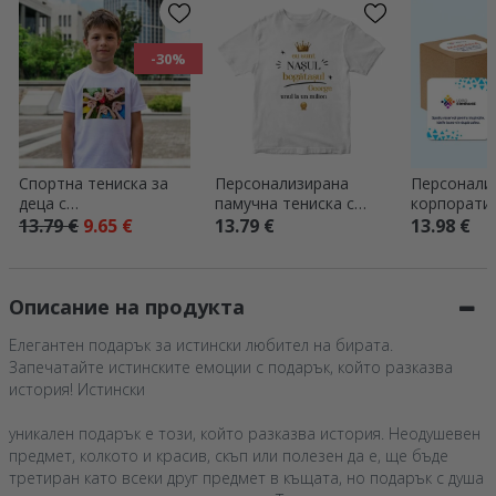
-30%
Спортна тениска за
Персонализирана
Персонали
деца с
памучна тениска с
корпорати
персонализирана
надпис – „Богатият
подаръчен
13.79 €
9.65 €
13.79 €
13.98 €
снимка в
нос“
– Добре д
хоризонтален формат
екипа
Описание на продукта
Елегантен подарък за истински любител на бирата.
Запечатайте истинските емоции с подарък, който разказва
история! Истински
уникален подарък е този, който разказва история. Неодушевен
предмет, колкото и красив, скъп или полезен да е, ще бъде
третиран като всеки друг предмет в къщата, но подарък с душа