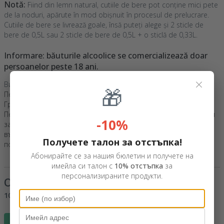
Notă:
Fiind din lemn natural, cutiile de bere pot conține mici pete
de la noduri, apărute în mod obișnuit în procesul de prelucrare.
Cutiile de bere se livrează goale, însă puteți alege și 2 sticle de
bere de 0,5L sau 2 sticle de bere de 0,5L + o sticlă de 0,33L.
Informare: băuturile alcoolice se comercializează doar
persoanelor peste 18 ani.
×
Вижте и други
Коледни подаръци за приятели
,
🎁
Персонализирани коледни каси с бира
,
Дървени подаръци
,
Гравирани подаръци
,
Персонализирани подаръци
,
Персонализирани каси за бира
,
Нашите препоръки
,
Подаръци
-10%
за любителите на виното
,
Персонализирани подаръци за
възрастни
,
Гравирани дървени кутии
,
Всички коледни
Получете талон за отстъпка!
подаръци
.
Абонирайте се за нашия бюлетин и получете на
имейла си талон с
10% отстъпка
за
персонализираните продукти.
Отзиви
(Notă
5
/ 5
)
100%
би го препоръчал на приятел
Напиши отзив