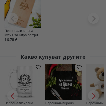
Персонализирана
кутия за бира за три
бутилки - Специална
16.78 €
коледна бира
Какво купуват другите
Персонализирана
Персонализирано
Персонализ