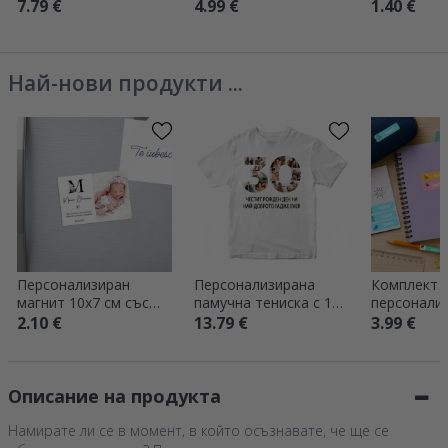
и снимка -
снимки и текст -
персонали
7.79 €
4.99 €
1.40 €
Празнувайте любовта
Запазете датата
послание - 
Най-нови продукти ...
Персонализиран
Персонализирана
Комплект о
магнит 10x7 см със
памучна тениска с 12
персонали
снимка и текст –
снимки и надпис – 30
стикера
2.10 €
13.79 €
3.99 €
Подарък за кръщене
години
(самозале
етикети) з
Описание на продукта
Намирате ли се в момент, в който осъзнавате, че ще се