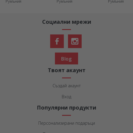
Румъния
Румъния
Румъния
Социални мрежи
Blog
Твоят акаунт
Създай акаунт
Вход
Популярни продукти
Персонализирани подаръци