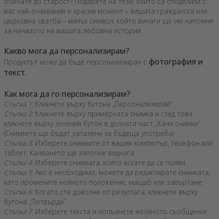
обичате до старост? Подарете на тези, които са споделили с
вас най-очаквания и красив момент – вашата гражданска или
църковна сватба – малък символ, който винаги ще им напомня
за началото на вашата любовна история.
Какво мога да персонализирам?
фотография и
Продуктът може да бъде персонализиран с
текст.
Как мога да го персонализирам?
Стъпка 1
: Кликнете върху бутона „Персонализирай“
Стъпка 2
: Кликнете върху примерната снимка и след това
кликнете върху зеления бутон в долната част „Качи снимки“
(Снимките ще бъдат запазени за бъдеща употреба)
Стъпка 3
: Изберете снимките от вашия компютър, телефон или
таблет. Качването ще започне веднага.
Стъпка 4
: Изберете снимката, която искате да се появи.
Стъпка 5
: Ако е необходимо, можете да редактирате снимката,
като промените нейното положение, мащаб или завъртане.
Стъпка 6
: Когато сте доволни от резултата, кликнете върху
бутона „Потвърди“.
Стъпка 7
: Изберете текста и попълнете желаното съобщение.