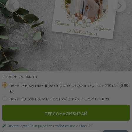
Избери формата
печат върху гланцирана фотографска хартия »
(
0.90
250 г/м²
€
)
печат върху полумат фотохартия »
(
1.10
€
)
250 г/м²
ПЕРСОНАЛИЗИРАЙ
Нямате идея? Генерирайте изображение с ChatGPT