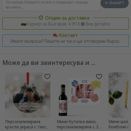
✨ ChatGPT
Опции за доставка
Куриер за България: 4.99 €
Виж детайли
Контакт
Имате въпроси? Пишете ни тук и ще отговорим бързо.
Може да ви заинтересува и ...
Персонализирана
Мини бутилка вино,
Мини шоко
кръгла украса с текст
персонализирана с 3
бонбони с