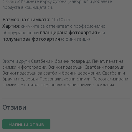
Стъпка 8
: Кликнете върху бутона „Завърши“ и добавете
продукта в кошницата си.
Размер на снимката:
10x10 cm
Хартия
: снимките се отпечатват с професионално
гланцирана фотохартия
оборудване върху
или
полуматова фотохартия
(с фини ивици)
Вижте и други
Сватбени и брачни подаръци
,
Печат, печат на
снимки и фотографии
,
Всички подаръци
,
Сватбени подаръци
,
Всички подаръци за сватби и брачни церемонии
,
Сватбени и
брачни подаръци
,
Персонализирани снимки
,
Персонализирани
снимки с отстъпка
,
Персонализирани снимки с послания
.
Отзиви
Напиши отзив