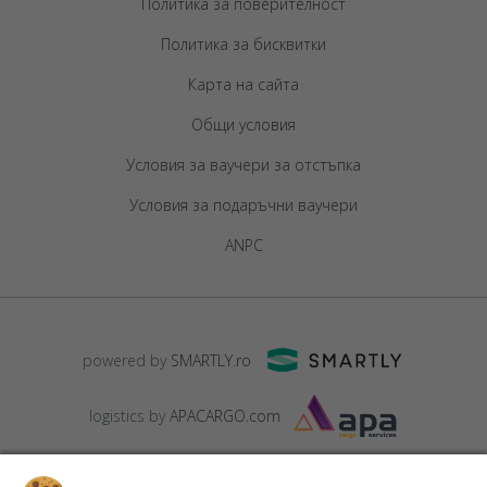
Политика за поверителност
Политика за бисквитки
Карта на сайта
Общи условия
Условия за ваучери за отстъпка
Условия за подаръчни ваучери
ANPC
powered by
SMARTLY.ro
logistics by
APACARGO.com