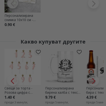
Персонализирана
снимка 10x10 см -
Докато не остареем и
0.90 €
посивеем
Какво купуват другите
Персонализирана
Персонализирана
Персона
бирена халба с текст
бира с текст - Честит
пенливо
- Royalty
рожден ден!
за рожд
9.79 €
4.39 €
15.98 €
Златно
преди 5 минути,
преди 5 минути,
преди 24