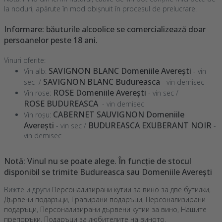
la noduri, apărute în mod obișnuit în procesul de prelucrare.
Informare: băuturile alcoolice se comercializează doar
persoanelor peste 18 ani.
Vinuri oferite:
SAVIGNON BLANC Domeniile Averești
Vin alb:
- vin
SAVIGNON BLANC Budureasca
sec /
- vin demisec
ROSE Domeniile Averești
Vin rose:
- vin sec /
ROSE
BUDUREASCA
- vin demisec
CABERNET SAUVIGNON Domeniile
Vin roșu:
Averești
BUDUREASCA EXUBERANT NOIR
- vin sec /
-
vin demisec
Notă: Vinul nu se poate alege. În funcție de stocul
disponibil se trimite Budureasca sau Domeniile Averești
Вижте и други
Персонализирани кутии за вино за две бутилки
,
Дървени подаръци
,
Гравирани подаръци
,
Персонализирани
подаръци
,
Персонализирани дървени кутии за вино
,
Нашите
препоръки
,
Подаръци за любителите на виното
,