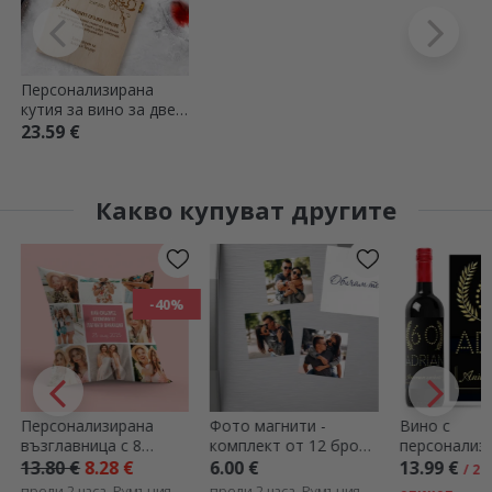
Персонализирана
кутия за вино за две
бутилки - Послание за
23.59 €
кръстниците
Какво купуват другите
-40%
Персонализирана
Фото магнити -
Вино с
възглавница с 8
комплект от 12 броя,
персонализир
снимки и послание -
6x6 см
надпис – Gold
13.80 €
8.28 €
6.00 €
13.99 €
/ 2 EU
голям формат
преди 2 часа, Румъния
преди 2 часа, Румъния