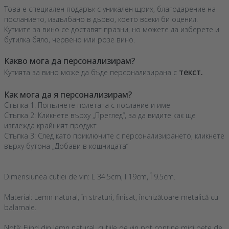
Това е специален подарък с уникален щрих, благодарение на
посланието, издълбано в дърво, което всеки би оценил.
Кутиите за вино се доставят празни, но можете да изберете и
бутилка бяло, червено или розе вино.
Какво мога да персонализирам?
текст.
Кутията за вино може да бъде персонализирана с
Как мога да я персонализирам?
Стъпка 1: Попълнете полетата с послание и име
Стъпка 2: Кликнете върху „Преглед“, за да видите как ще
изглежда крайният продукт
Стъпка 3: След като приключите с персонализирането, кликнете
върху бутона „Добави в кошницата“
Dimensiunea cutiei de vin: L 34.5cm, l 19cm, Î 9.5cm.
Material: Lemn natural, în straturi, finisat, închizătoare metalică cu
balamale.
Notă: Fiind din lemn natural, cutiile de vin pot conține mici pete de