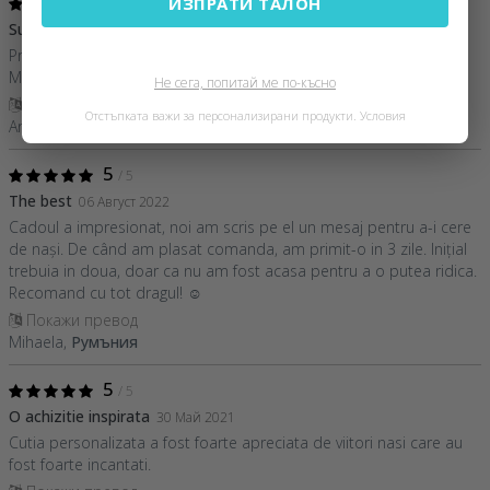
5
ИЗПРАТИ ТАЛОН
/ 5
Super achizitie
25 Декември 2022
Produs excelent, inspirat si executat cu grija si promptitudine.
Multumesc echipei Stargift
Не сега, попитай ме по-късно
Покажи превод
Отстъпката важи за персонализирани продукти.
Условия
Ana,
Румъния
5
/ 5
The best
06 Август 2022
Cadoul a impresionat, noi am scris pe el un mesaj pentru a-i cere
de nași. De când am plasat comanda, am primit-o in 3 zile. Inițial
trebuia in doua, doar ca nu am fost acasa pentru a o putea ridica.
Recomand cu tot dragul! ☺️
Покажи превод
Mihaela,
Румъния
5
/ 5
O achizitie inspirata
30 Май 2021
Cutia personalizata a fost foarte apreciata de viitori nasi care au
fost foarte incantati.