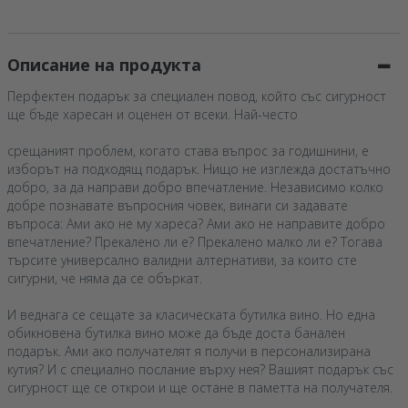
благодарността“
Описание на продукта
Перфектен подарък за специален повод, който със сигурност
ще бъде харесан и оценен от всеки. Най-често
срещаният проблем, когато става въпрос за годишнини, е
изборът на подходящ подарък. Нищо не изглежда достатъчно
добро, за да направи добро впечатление. Независимо колко
добре познавате въпросния човек, винаги си задавате
въпроса: Ами ако не му хареса? Ами ако не направите добро
впечатление? Прекалено ли е? Прекалено малко ли е? Тогава
търсите универсално валидни алтернативи, за които сте
сигурни, че няма да се объркат.
И веднага се сещате за класическата бутилка вино. Но една
обикновена бутилка вино може да бъде доста банален
подарък. Ами ако получателят я получи в персонализирана
кутия? И с специално послание върху нея? Вашият подарък със
сигурност ще се открои и ще остане в паметта на получателя.