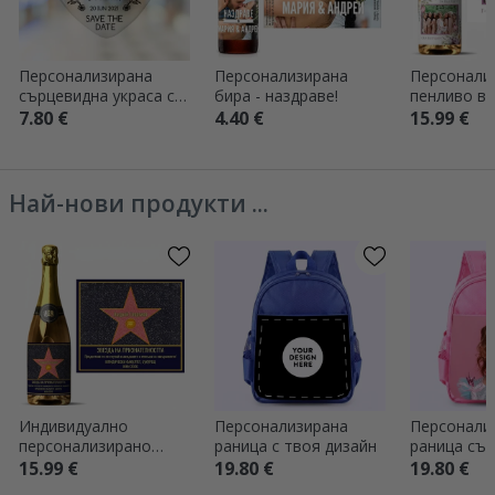
Персонализирана
Персонализирана
Персонали
сърцевидна украса с
бира - наздраве!
пенливо ви
текст - Запазете
и снимка -
7.80 €
4.40 €
15.99 €
датата
Най-нови продукти ...
Индивидуално
Персонализирана
Персонали
персонализирано
раница с твоя дизайн
раница със
пенливо вино с
15.99 €
19.80 €
19.80 €
надпис – „Звездата на