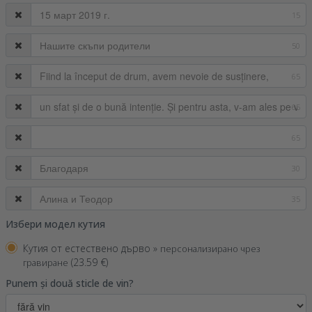
15
50
65
65
65
30
35
Избери модел кутия
Кутия от естествено дърво »
персонализирано чрез
(23.59 €)
гравиране
Punem și două sticle de vin?