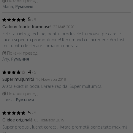
Покажи превод
Maria,
Румъния
5
/ 5
Cadouri foarte frumoase!
22 Май 2020
Felicitari intregii echipe, pentru produsele frumoase pe care le
faceti si pentru promptitudine! Recomand cu incredere! Am fost
multumita de fiecare comanda onorata!
Покажи превод
Any,
Румъния
4
/ 5
Super mulțumită
16 Ноември 2019
Arată exact in poza. Livrare rapida. Super mulțumită.
Покажи превод
Larisa,
Румъния
5
/ 5
O idee originală
05 Ноември 2019
Super produs , lucrat corect , livrare promptă, seriozitate maximă.