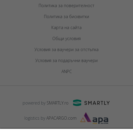
Политика за поверителност
Политика за бисквитки
Карта на сайта
Общи условия
Условия за ваучери за отстъпка
Условия за подаръчни ваучери
ANPC
powered by
SMARTLY.ro
logistics by
APACARGO.com