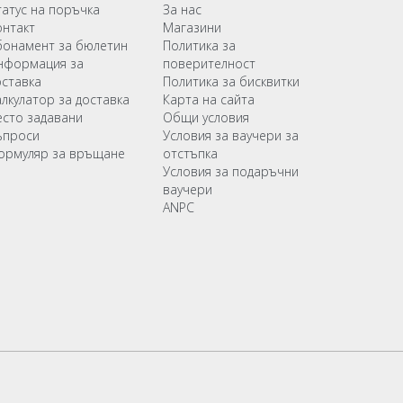
татус на поръчка
За нас
онтакт
Магазини
бонамент за бюлетин
Политика за
нформация за
поверителност
оставка
Политика за бисквитки
алкулатор за доставка
Карта на сайта
есто задавани
Общи условия
ъпроси
Условия за ваучери за
ормуляр за връщане
отстъпка
Условия за подаръчни
ваучери
ANPC