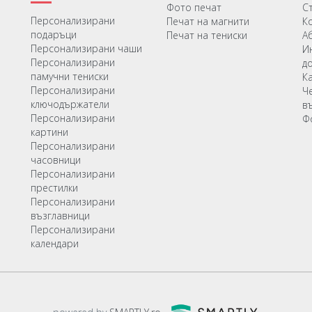
Фото печат
С
Персонализирани
Печат на магнити
К
подаръци
Печат на тениски
А
Персонализирани чаши
И
Персонализирани
д
памучни тениски
К
Персонализирани
Ч
ключодържатели
в
Персонализирани
Ф
картини
Персонализирани
часовници
Персонализирани
престилки
Персонализирани
възглавници
Персонализирани
календари