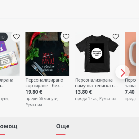
-40%
рсонализирано
Персонализирана
Персонализирана
ртиране - без
памучна тениска с
чаша - hooooot
ника
вашата портретна
.80 €
13.80 €
7.40 €
4.44 €
графика
еди 56 минути,
преди 1 час, Румъния
преди 1 час, Румъния
мъния
Помощ
Още