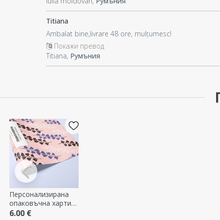
iulia moldovan,
Румъния
Titiana
Ambalat bine,livrare 48 ore, mulțumesc!
Покажи превод
Titiana,
Румъния
Персонализирана
опаковъчна хартия
за подаръци с текст
6.00 €