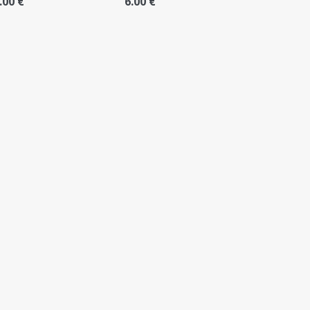
.00 €
6.00 €
 послание
е твоят рожден ден