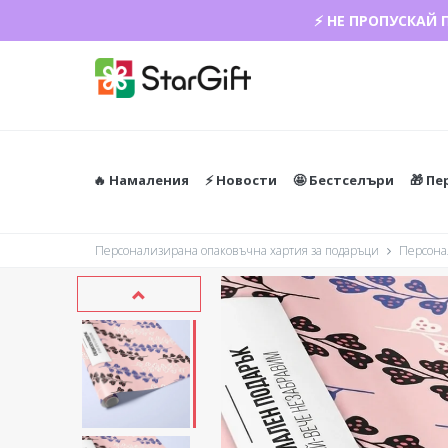
⚡ НЕ ПРОПУСКАЙ 
🔥 Намаления
⚡️ Новости
🤩 Бестселъри
🎁 П
Персонализирана опаковъчна хартия за подаръци
Персонал