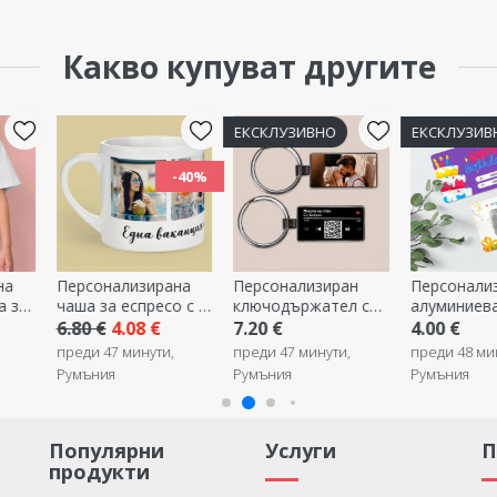
Какво купуват другите
ЕКСКЛУЗИВНО
ЕКСКЛУЗИВНО
-40%
ализирана
Персонализиран
Персонализирана
Пе
а еспресо с 4
ключодържател с
алуминиева
со
 и текст
фотография и QR
картичка,
па
4.08 €
7.20 €
4.00 €
19
код - Нашата песен
двустранна с
7 минути,
преди 47 минути,
преди 48 минути,
пр
послание - Честит
я
Румъния
Румъния
Ру
рожден ден
Популярни
Услуги
продукти