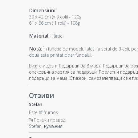
Dimensiuni
:
30 x 42 cm (x 3 coli) - 120g
61 x 86 cm ( 1 rolă) - 108g
Material
: Hârtie
Notă:
În funcție de modelul ales, la setul de 3 coli, p
două este printat doar fundalul.
Вижте и други
Подаръци за 8 март
,
Подаръци за рож
опаковъчна хартия за подаръци
,
Пролетни подаръ
подаръци за мама
,
Стикери, самозалепващи се ети
Отзиви
Stefan
Este fff frumos
Покажи превод
Stefan,
Румъния