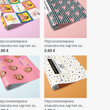
ерсонализирана
Персонализирана
паковъчна хартия за
опаковъчна хартия за
одаръци с текст и
подаръци - дизайн с
.00 €
3.60 €
нимка - Честит рожден
фламинго, с текст по
ен - Розова
краищата
ерсонализирана
Персонализирана
паковъчна хартия за
опаковъчна хартия за
одаръци с фотография
подаръци с текст - Днес