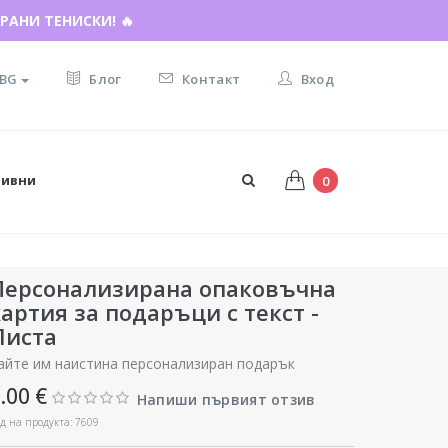
РАНИ ТЕНИСКИ! 🔥
BG
Блог
Контакт
Вход
тивни
0
Персонализирана опаковъчна
хартия за подаръци с текст -
Листа
айте им наистина персонализиран подарък
.00 €
Напиши първият отзив
д на продукта: 7609