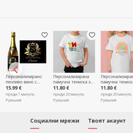
- Листа
зирано
Персонализирана
Персонализирана
Персон
но с
памучна тениска за
памучна тениска за
чаша з
lty
деца за училище с
деца с име -
снимки
11.80 €
11.80 €
6.80 €
окуражаващ текст -
Rainbow
ти,
преди 20 минути,
преди 20 минути,
преди 4
Ти си
Румъния
Румъния
Румъни
Социални мрежи
Твоят акаунт