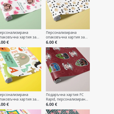
ерсонализирана
Персонализирана
паковъчна хартия за
опаковъчна хартия за
одаръци с фотография
подаръци с текст в
.00 €
6.00 €
 послание - Пролет
рамка - Снежинки
ерсонализирана
Подаръчна хартия FC
паковъчна хартия за
Rapid, персонализирана
одаръци с текст -
с фотографии
.00 €
6.00 €
ивотни