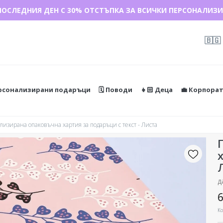
ПОСЛЕДНИЯ ДЕН С 30% ОТСТЪПКА ЗА ВСИЧКИ ПЕРСОНАЛИЗИ
🇧🇬
ерсонализирани подаръци
🗓️ Поводи
👧🏻 Деца
💼 Корпора
изирана опаковъчна хартия за подаръци с текст - Листа
д
6
Ко