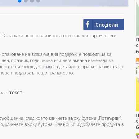
Сподели
а! С нашата персонализирана опаковъчна хартия всеки
П
о
п
6
 опаковане на всякакъв вид подарък, е подходяща за
и
 ден, празник, годишнина или неочаквана изненада за
 от пръв поглед. Понякога детайлите правят разликата, а
новен подарък в нещо грандиозно.
текст.
на с
П
съобщение, след което кликнете върху бутона „Потвърди“.
о
о, кликнете върху бутона „Завърши“ и добавете продукта в
п
6
Ж