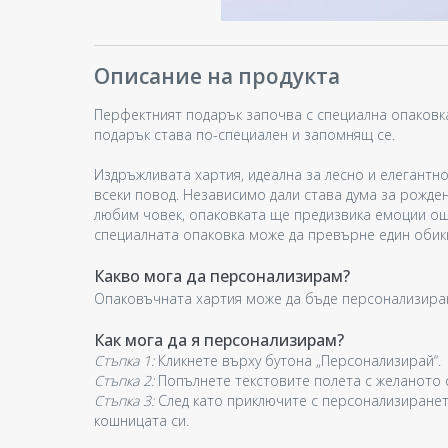
Описание на продукта
Перфектният подарък започва с специална опаковк
подарък става по-специален и запомнящ се.
Издръжливата хартия, идеална за лесно и елегантно
всеки повод. Независимо дали става дума за рожден
любим човек, опаковката ще предизвика емоции още
специалната опаковка може да превърне един обик
Какво мога да персонализирам?
Опаковъчната хартия може да бъде персонализира
Как мога да я персонализирам?
Стъпка 1:
Кликнете върху бутона „Персонализирай“.
Стъпка 2:
Попълнете текстовите полета с желаното 
Стъпка 3:
След като приключите с персонализиранет
кошницата си.