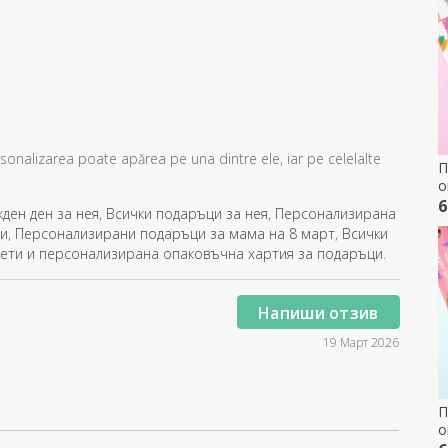
ersonalizarea poate apărea pe una dintre ele, iar pe celelalte
П
о
п
6
ден ден за нея
,
Всички подаръци за нея
,
Персонализирана
с
ци
,
Персонализирани подаръци за мама на 8 март
,
Всички
д
кети и персонализирана опаковъчна хартия за подаръци
.
Напиши отзив
19 Март 2026
П
о
п