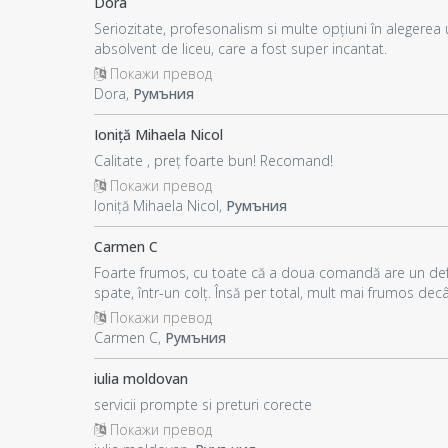
Dora
Seriozitate, profesonalism si multe opțiuni în alegerea
absolvent de liceu, care a fost super incantat.
Покажи превод
Dora,
Румъния
Ioniță Mihaela Nicol
Calitate , preț foarte bun! Recomand!
Покажи превод
Ioniță Mihaela Nicol,
Румъния
Carmen C
Foarte frumos, cu toate că a doua comandă are un defe
spate, într-un colț. Însă per total, mult mai frumos de
Покажи превод
Carmen C,
Румъния
iulia moldovan
servicii prompte si preturi corecte
Покажи превод