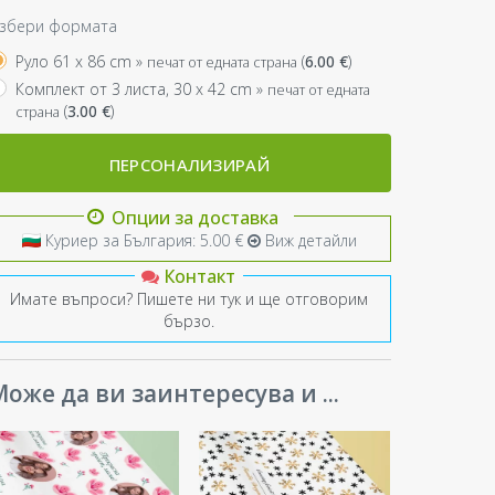
збери формата
Руло 61 x 86 cm »
(
6.00
€
)
печат от едната страна
Комплект от 3 листа, 30 x 42 cm »
печат от едната
(
3.00
€
)
страна
ПЕРСОНАЛИЗИРАЙ
Опции за доставка
Куриер за България: 5.00 €
Виж детайли
Контакт
Имате въпроси? Пишете ни тук и ще отговорим
бързо.
оже да ви заинтересува и ...