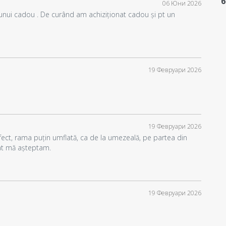
6
06 Юни 2026
и
 unui cadou . De curând am achiziționat cadou și pt un
19 Февруари 2026
19 Февруари 2026
ct, rama puțin umflată, ca de la umezeală, pe partea din
cât mă așteptam.
19 Февруари 2026