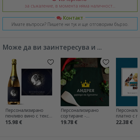
за съжаление, в момента няма наличност...
Контакт
Имате въпроси? Пишете ни тук и ще отговорим бързо.
Може да ви заинтересува и ...
Персонализирано
Персонализирано
Персонали
пенливо вино с текст
сортиране -
платно с п
и снимка - Искри от
Кралицата на кухнята
снимки, мо
15.98 €
19.78 €
22.38 €
радост
48 и текст
съобщени