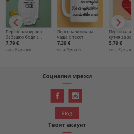
Персонализирана
Персонализирана
Персонализ
чаша с текст
кутия за занаяти със
памучна тен
стикер - Сърце
вашата пор
7.39 €
5.79 €
13.79 €
графика
сега, Румъния
сега, Румъния
сега, Румъни
Социални мрежи
Blog
Твоят акаунт