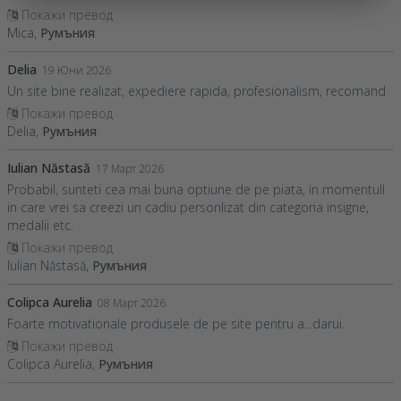
Покажи превод
Mica,
Румъния
Delia
19 Юни 2026
Un site bine realizat, expediere rapida, profesionalism, recomand
Покажи превод
Delia,
Румъния
Iulian Năstasă
17 Март 2026
Probabil, sunteti cea mai buna optiune de pe piata, in momentull
in care vrei sa creezi un cadiu personlizat din categoria insigne,
medalii etc.
Покажи превод
Iulian Năstasă,
Румъния
Colipca Aurelia
08 Март 2026
Foarte motivationale produsele de pe site pentru a...darui.
Покажи превод
Colipca Aurelia,
Румъния