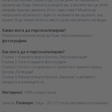
играчка ще бъде стисната в ръцете им, а мислите им ще летят
направо към вас двамата. И ето един съвет! Можете да
напръскате играчката с един от любимите им аромати, ако
искате тя да заеме почетно място сред най-ценните им вещи.
Какво мога да персонализирам?
Плюшената играчка може да бъде персонализирана с
фотографии.
Как мога да я персонализирам?
Стъпка 1: Кликнете върху бутона „Персонализация“
Стъпка 2: Качете вашите фотографии
Стъпка 3: Когато сте доволни от резултата, кликнете върху
бутона „Потвърди“
Стъпка 4: Кликнете върху бутона „Завърши“ и добавете
продукта в кошницата си.
Материал:
100% полиестерна
Размери:
тениска
Овца - 20 x 15 cm (в изправено положение)