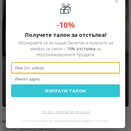
×
🎁
-10%
Получете талон за отстъпка!
Абонирайте се за нашия бюлетин и получете на
имейла си талон с
10% отстъпка
за
персонализираните продукти.
ИЗПРАТИ ТАЛОН
Larisa,
Румъния
Не сега, попитай ме по-късно
Отстъпката важи за персонализирани продукти.
Условия
Mica
27 Май 2026
Calitate, varietate, rapiditate!