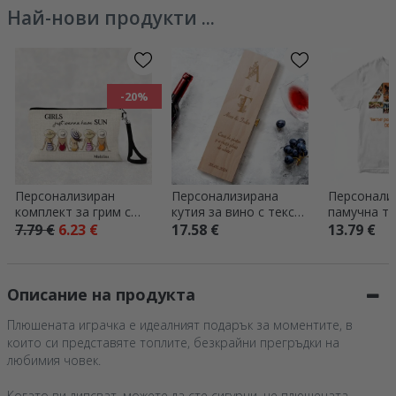
Най-нови продукти ...
-20%
Персонализиран
Персонализирана
Персонали
комплект за грим с
кутия за вино с текст
памучна те
надпис – Summer girls
и инициали – „Floral“
снимки и н
7.79 €
6.23 €
17.58 €
13.79 €
години
Описание на продукта
Плюшената играчка е идеалният подарък за моментите, в
които си представяте топлите, безкрайни прегръдки на
любимия човек.
Когато ви липсват, можете да сте сигурни, че плюшената