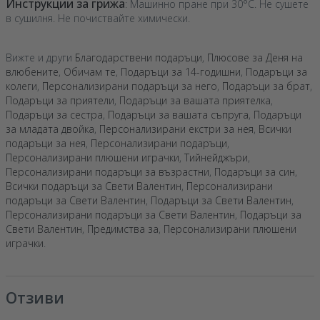
Инструкции за грижа
: Машинно пране при 30°C. Не сушете
в сушилня. Не почиствайте химически.
Вижте и други
Благодарствени подаръци
,
Плюсове за Деня на
влюбените
,
Обичам те
,
Подаръци за 14-годишни
,
Подаръци за
колеги
,
Персонализирани подаръци за него
,
Подаръци за брат
,
Подаръци за приятели
,
Подаръци за вашата приятелка
,
Подаръци за сестра
,
Подаръци за вашата съпруга
,
Подаръци
за младата двойка
,
Персонализирани екстри за нея
,
Всички
подаръци за нея
,
Персонализирани подаръци
,
Персонализирани плюшени играчки
,
Тийнейджъри
,
Персонализирани подаръци за възрастни
,
Подаръци за син
,
Всички подаръци за Свети Валентин
,
Персонализирани
подаръци за Свети Валентин
,
Подаръци за Свети Валентин
,
Персонализирани подаръци за Свети Валентин
,
Подаръци за
Свети Валентин
,
Предимства за
,
Персонализирани плюшени
играчки
.
Отзиви