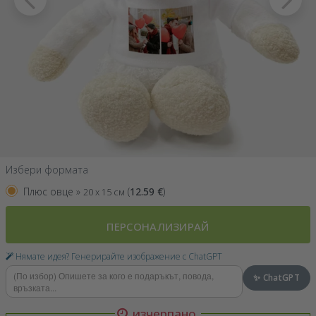
Избери формата
Плюс овце »
(
12.59
€
)
20 x 15 см
ПЕРСОНАЛИЗИРАЙ
Нямате идея? Генерирайте изображение с ChatGPT
✨ ChatGPT
изчерпано