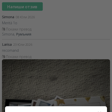
Напиши отзив
Simona
08 Юли 2026
Merită 1o
Покажи превод
Simona,
Румъния
Larisa
23 Юли 2026
recomand
Покажи превод