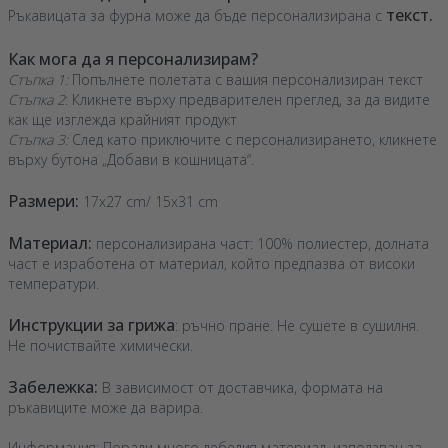
текст.
Ръкавицата за фурна може да бъде персонализирана с
Как мога да я персонализирам?
Стъпка 1:
Попълнете полетата с вашия персонализиран текст
Стъпка 2
: Кликнете върху предварителен преглед, за да видите
как ще изглежда крайният продукт
Стъпка 3:
След като приключите с персонализирането, кликнете
върху бутона „Добави в кошницата“.
Размери:
17x27 cm/ 15x31 cm
Материал:
персонализирана част: 100% полиестер, долната
част е изработена от материал, който предпазва от високи
температури.
Инструкции за грижа
: ръчно пране. Не сушете в сушилня.
Не почиствайте химически.
Забележка:
В зависимост от доставчика, формата на
ръкавиците може да варира.
Информация: Поради много дебелия материал, използван за