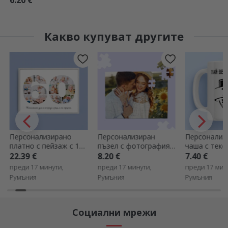
6.20 €
Какво купуват другите
Персонализирано
Персонализиран
Персонализ
платно с пейзаж с 11
пъзел с фотография
чаша с текст
снимки, модел номер
20x15 см
страхотния
22.39 €
8.20 €
7.40 €
60 и текстово
преди 17 минути,
преди 17 минути,
преди 17 мин
съобщение
Румъния
Румъния
Румъния
Социални мрежи