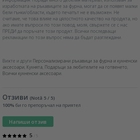
изработката на ръкавиците за фурна, могат да се появят малки
бели гънки/области, където печатът не е възможен. Не
считаме, че това влияе на цялостното качество на продукта, но
ако имате въпроси по този повод, моля, свържете се с нас
ПРЕДИ да поръчате този продукт. Всички последващи
рекламации по този въпрос няма да бъдат разглеждани.
Вижте и други
Персонализирани ръкавици за фурна и кухненски
аксесоари
,
Кухнята
,
Подаръци за любителите на готвенето
,
Всички кухненски аксесоари
.
Отзиви
(Notă
5
/ 5
)
100%
би го препоръчал на приятел
Напиши отзив
5
/ 5