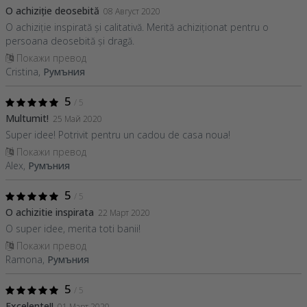
O achiziție deosebită
08 Август 2020
O achiziție inspirată și calitativă. Merită achiziționat pentru o
persoana deosebită și dragă.
Покажи превод
Cristina,
Румъния
5
/ 5
Multumit!
25 Май 2020
Super idee! Potrivit pentru un cadou de casa noua!
Покажи превод
Alex,
Румъния
5
/ 5
O achizitie inspirata
22 Март 2020
O super idee, merita toti banii!
Покажи превод
Ramona,
Румъния
5
/ 5
Excelente!!
01 Март 2020