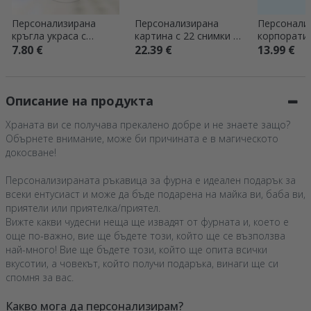
Персонализирана
Персонализирана
Персонали
кръгла украса с
картина с 22 снимки и
корпорати
надпис – „Добре
текст – БАБА И ДЯДО
подаръчен
7.80 €
22.39 €
13.99 €
дошъл на света“
– Добре д
екипа
Описание на продукта
Храната ви се получава прекалено добре и не знаете защо?
Обърнете внимание, може би причината е в магическото
докосване!
Персонализираната ръкавица за фурна е идеален подарък за
всеки ентусиаст и може да бъде подарена на майка ви, баба ви,
приятели или приятелка/приятел.
Вижте какви чудесни неща ще извадят от фурната и, което е
още по-важно, вие ще бъдете този, който ще се възползва
най-много! Вие ще бъдете този, който ще опита всички
вкусотии, а човекът, който получи подаръка, винаги ще си
спомня за вас.
Какво мога да персонализирам?