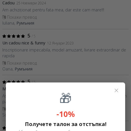
Cadou
25 Ноември 2024
Am achiziționat pentru fata mea, dar este cam mare!!!
Покажи превод
Iuliana,
Румъния
5
/ 5
Un cadou nice & funny
12 Януари 2023
Inscriptionare impecabila, model amuzant, livrare extraordinar de
rapida
Покажи превод
Oana,
Румъния
5
/ 5
×
Manusa de calitate .
02 Ноември 2021
🎁
Asa cum este specificat pot aparea zone mici albe la printare. Din
pacate doar 9,5 din 10.
Покажи превод
-10%
Sorin,
Румъния
Получете талон за отстъпка!
5
/ 5