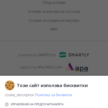
Общи условия
Условия за ваучери за отстъпка
Условия за подаръчни ваучери
ANPC
powered by
SMARTLY.ro
logistics by
APACARGO.com
Този сайт използва бисквитки
cookie_description
Политика за бисквитки
УПРАВЛЕНИЕ НА ПРЕДПОЧИТАНИЯТА
© 2016-2026
StarGift
Romania,
București
, strada
Copilului nr. 6-