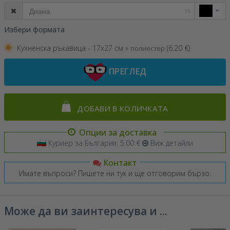
15
Избери формата
Кухненска ръкавица - 17x27 см »
(
6.20
€)
полиестер
ПРЕГЛЕД
ДОБАВИ В КОЛИЧКАТА
Опции за доставка
Куриер за България: 5.00 €
Виж детайли
Контакт
Имате въпроси? Пишете ни тук и ще отговорим бързо.
Може да ви заинтересува и ...