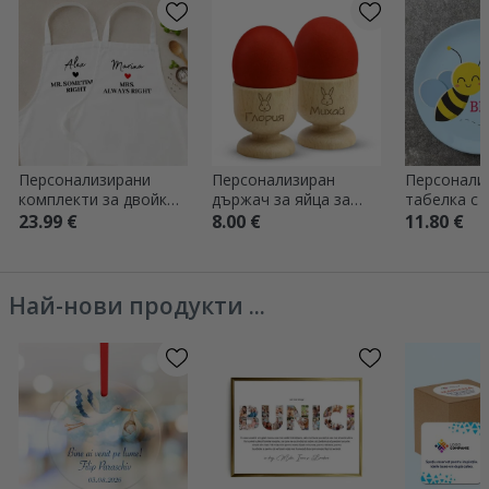
Персонализирани
Персонализиран
Персонали
комплекти за двойки
държач за яйца за
табелка с т
– Mrs & Mr Right
двойки - Великден
Бъди щаст
23.99 €
8.00 €
11.80 €
Най-нови продукти ...