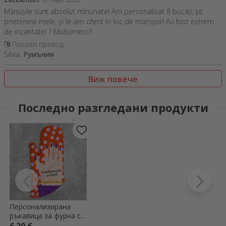
Mănușile sunt absolut minunate! Am personalizat 8 bucăți, pt
prietenele mele, și le-am oferit în loc de mărțișor! Au fost extrem
de incantate! ? Mulțumesc!!
Покажи превод
Silvia,
Румъния
Виж повече
Последно разгледани продукти
Персонализирана
ръкавица за фурна с
текст - Модел за ръка