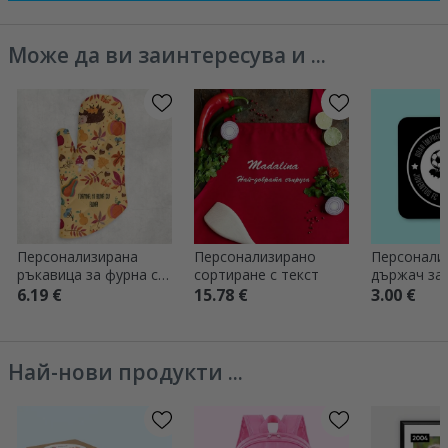
Може да ви заинтересува и ...
Персонализирана
Персонализирано
Персонали
ръкавица за фурна с
сортиране с текст
държач за 
текст - Щастлива
текст - Фу
6.19 €
15.78 €
3.00 €
есен
отбор
Най-нови продукти ...