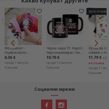
Какво купуват другите
ЕКСКЛУЗИВ
Фотопечат -
Черна чаша FC Rapid с
Кутия за сп
първокласно
персонализиран текст
снимки с по
качество - формат
- Rapidist за цял
модел за св
0.36 €
10.79 €
11.79 €
+20
10x10 см
живот
преди 7 минути,
преди 12 минути,
отстъпка
Румъния
Румъния
преди 17 мин
Румъния
Социални мрежи