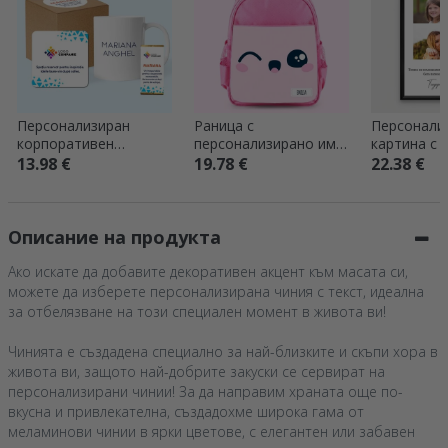
Персонализиран
Раница с
Персонали
корпоративен
персонализирано име
картина с 
подаръчен комплект
- Cute
послание –
13.98 €
19.78 €
22.38 €
– Добре дошъл в
сега
екипа
Описание на продукта
Ако искате да добавите декоративен акцент към масата си,
можете да изберете персонализирана чиния с текст, идеална
за отбелязване на този специален момент в живота ви!
Чинията е създадена специално за най-близките и скъпи хора в
живота ви, защото най-добрите закуски се сервират на
персонализирани чинии! За да направим храната още по-
вкусна и привлекателна, създадохме широка гама от
меламинови чинии в ярки цветове, с елегантен или забавен