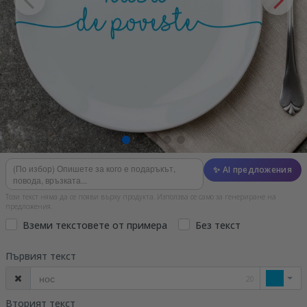
✨ AI предложения
Този текст няма да се появи върху продукта. Използва се само за генериране на
предложения.
Вземи текстовете от примера
Без текст
Първият текст
20
Вторият текст