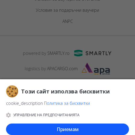
Условия за подаръчни ваучери
ANPC
powered by
SMARTLY.ro
logistics by
APACARGO.com
Този сайт използва бисквитки
cookie_description
Политика за бисквитки
УПРАВЛЕНИЕ НА ПРЕДПОЧИТАНИЯТА
© 2016-2026
StarGift
Romania,
București
, strada
Copilului nr. 6-
12, parter
,
Sector 1
, cod postal
012178
,
email:
Приемам
contact@stargift.bg