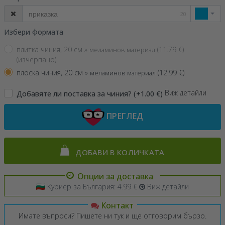
20
Избери формата
плитка чиния, 20 см »
(
11.79
€)
меламинов материал
(изчерпано)
плоска чиния, 20 см »
(
12.99
€)
меламинов материал
Виж детайли
Добавяте ли поставка за чиния? (+1.00 €)
ПРЕГЛЕД
ДОБАВИ В КОЛИЧКАТА
Опции за доставка
Куриер за България: 4.99 €
Виж детайли
Контакт
Имате въпроси? Пишете ни тук и ще отговорим бързо.