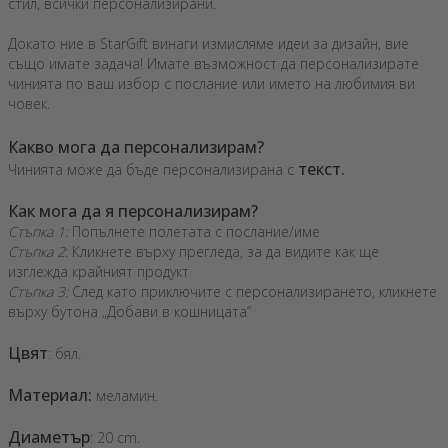
стил, всички персонализирани.
Докато ние в StarGift винаги измисляме идеи за дизайн, вие
също имате задача! Имате възможност да персонализирате
чинията по ваш избор с послание или името на любимия ви
човек.
Какво мога да персонализирам?
текст.
Чинията може да бъде персонализирана с
Как мога да я персонализирам?
Стъпка 1:
Попълнете полетата с послание/име
Стъпка 2
: Кликнете върху прегледа, за да видите как ще
изглежда крайният продукт
Стъпка 3:
След като приключите с персонализирането, кликнете
върху бутона „Добави в кошницата“
Цвят
: бял.
Материал:
меламин.
Диаметър
: 20 cm.