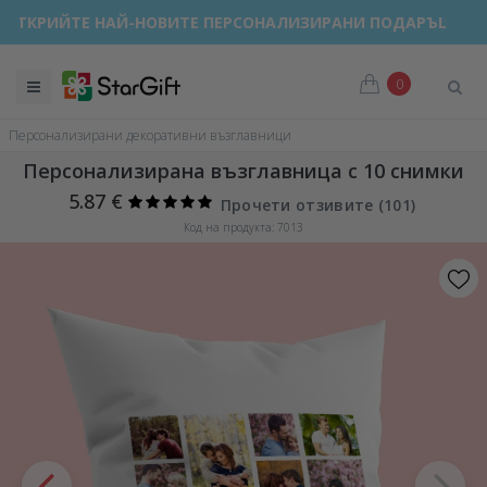
ОТКРИЙТЕ НАЙ-НОВИТЕ ПЕРСОНАЛИЗИРАНИ ПОДАРЪЦИ!
ЛЯТНА РАЗПРОДАЖБА 🌴 ДО -40% ОТСТЪПКА ЗА НАД 100
0
Персонализирани декоративни възглавници
Персонализирана възглавница с 10 снимки
5.87 €
Прочети отзивите (
101
)
Код на продукта: 7013