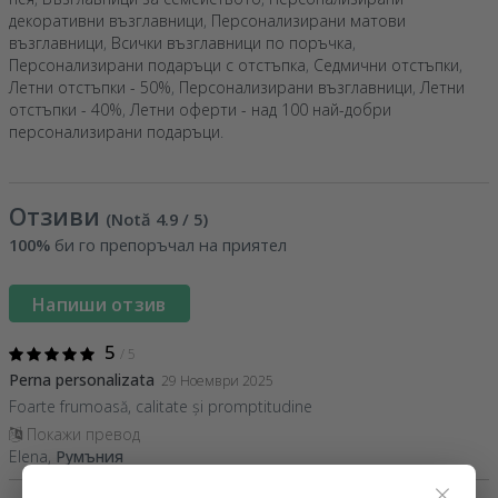
декоративни възглавници
,
Персонализирани матови
възглавници
,
Всички възглавници по поръчка
,
Персонализирани подаръци с отстъпка
,
Седмични отстъпки
,
Летни отстъпки - 50%
,
Персонализирани възглавници
,
Летни
отстъпки - 40%
,
Летни оферти - над 100 най-добри
персонализирани подаръци
.
Отзиви
(Notă
4.9
/ 5
)
100%
би го препоръчал на приятел
Напиши отзив
5
/ 5
Perna personalizata
29 Ноември 2025
Foarte frumoasă, calitate și promptitudine
Покажи превод
Elena,
Румъния
×