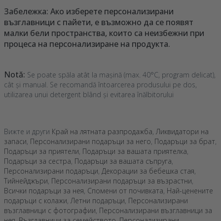
Забележка: Ако изберете персонализирани
възглавници с пайети, е възможно да се появят
малки бели пространства, които са неизбежни при
процеса на персонализиране на продукта.
Notă:
Se poate spăla atât la mașină (max. 40°C, program delicat),
cât și manual. Se recomandă întoarcerea produsului pe dos,
utilizarea unui detergent blând și evitarea înălbitorului
Вижте и други
Край на лятната разпродажба
,
Ликвидатори на
запаси
,
Персонализирани подаръци за него
,
Подаръци за брат
,
Подаръци за приятели
,
Подаръци за вашата приятелка
,
Подаръци за сестра
,
Подаръци за вашата съпруга
,
Персонализирани подаръци
,
Декорации за бебешка стая
,
Тийнейджъри
,
Персонализирани подаръци за възрастни
,
Всички подаръци за нея
,
Спомени от почивката
,
Най-ценените
подаръци с колажи
,
Летни подаръци
,
Персонализирани
възглавници с фотографии
,
Персонализирани възглавници за
нея
,
Възглавници за семейството
,
Персонализирани