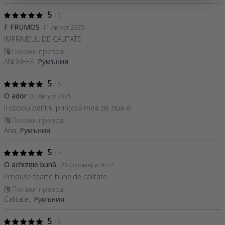
5
/ 5
F FRUMOS
11 Август 2025
IMPRIMEUL DE CALITATE
Покажи превод
ANDREEA,
Румъния
5
/ 5
O ador
02 Август 2025
Ii codou pentru prințesă mea de ziua ei
Покажи превод
Ana,
Румъния
5
/ 5
O achiziție bună.
26 Октомври 2024
Produse foarte bune,de calitate .
Покажи превод
Calitate.,
Румъния
5
/ 5