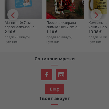
Персонализирана
Комплект златни
Персонализ
снимка 10x12 cm с
чаши - Богатите
кърпа с фо
коледна тематика
кръстници
за почиства
1.10 €
13.38 €
2.00 €
екрани/очи
преди 47 минути,
преди 51 минути,
преди 51 мин
Румъния
Румъния
Румъния
Социални мрежи
Blog
Твоят акаунт