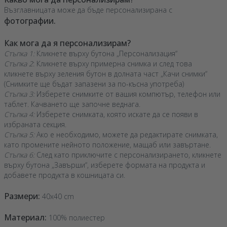
Възглавницата може да бъде персонализирана с
фотографии.
Как мога да я персонализирам?
Стъпка 1:
Кликнете върху бутона „Персонализация“
Стъпка 2
: Кликнете върху примерна снимка и след това
кликнете върху зеления бутон в долната част „Качи снимки“
(Снимките ще бъдат запазени за по-късна употреба)
Стъпка 3:
Изберете снимките от вашия компютър, телефон или
таблет. Качването ще започне веднага.
Стъпка 4:
Изберете снимката, която искате да се появи в
избраната секция.
Стъпка 5:
Ако е необходимо, можете да редактирате снимката,
като промените нейното положение, мащаб или завъртане.
Стъпка 6:
След като приключите с персонализирането, кликнете
върху бутона „Завърши“, изберете формата на продукта и
добавете продукта в кошницата си.
Размери:
40x40 cm
Материал:
100% полиестер