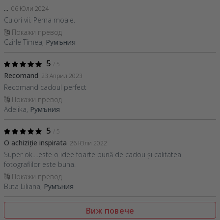
...
06 Юли 2024
Culori vii. Perna moale.
Покажи превод
Czirle Tímea,
Румъния
5
/ 5
Recomand
23 Април 2023
Recomand cadoul perfect
Покажи превод
Adelika,
Румъния
5
/ 5
O achiziție inspirata
26 Юли 2022
Super ok....este o idee foarte bună de cadou și calitatea
fotografiilor este buna.
Покажи превод
Buta Liliana,
Румъния
Виж повече