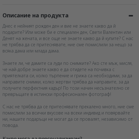
Описание на продукта
Днес е нейният рожден ден и вие не знаете какво да й
подарите? Или може би е специален ден, Свети Валентин или
Денят на жената, и все още не знаете какво да й купите? С нас
не трябва да се притеснявате, ние сме помислили за нещо за
всяка дама или млада дама.
Знаете ли, че дамите са луди по снимките? Ако сте мъж, мисля,
че най-добре знаете какво е да отидете на почивка с
приятелката си, колко търпение и грижа са необходими, за да
направите снимки, колко жертви трябва да направите, за да
получите перфектния кадър! По този начин несъзнателно се
превръщате в истински професионален фотограф!
С нас не трябва да се притеснявате прекалено много, ние сме
помислили за всички вкусове на всеки индивид и повярвайте
ни, нашите подаръци не могат да се провалят, независимо от
повода.
Какво мога да персонализирам?