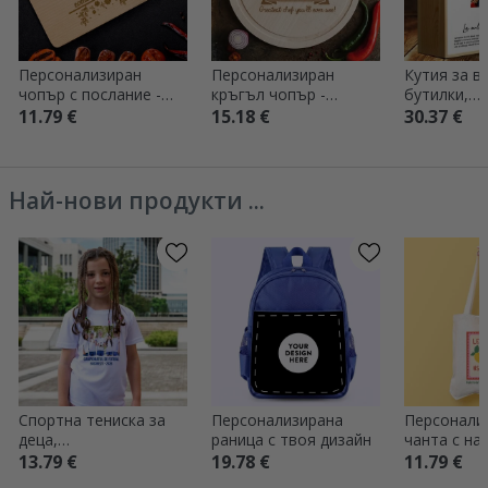
Персонализиран
Персонализиран
Кутия за в
чопър с послание -
кръгъл чопър -
бутилки,
Любов
Greatest Chef
персонализ
11.79 €
15.18 €
30.37 €
снимки и п
Сърце
Най-нови продукти ...
Спортна тениска за
Персонализирана
Персонали
деца,
раница с твоя дизайн
чанта с на
персонализирана със
Summer
13.79 €
19.78 €
11.79 €
снимка и текст