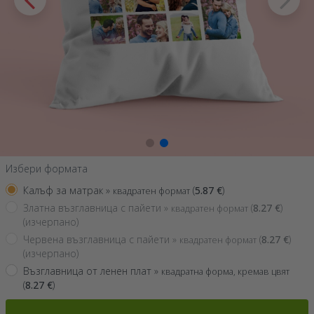
Избери формата
Калъф за матрак »
(
5.87
€
)
квадратен формат
Златна възглавница с пайети »
(
8.27
€
)
квадратен формат
(изчерпано)
Червена възглавница с пайети »
(
8.27
€
)
квадратен формат
(изчерпано)
Възглавница от ленен плат »
квадратна форма, кремав цвят
(
8.27
€
)