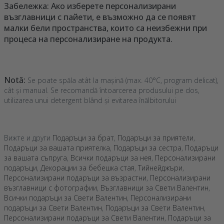
Забележка: Ако изберете персонализирани
възглавници с пайети, е възможно да се появят
малки бели пространства, които са неизбежни при
процеса на персонализиране на продукта.
Notă:
Se poate spăla atât la mașină (max. 40°C, program delicat),
cât și manual. Se recomandă întoarcerea produsului pe dos,
utilizarea unui detergent blând și evitarea înălbitorului
Вижте и други
Подаръци за брат
,
Подаръци за приятели
,
Подаръци за вашата приятелка
,
Подаръци за сестра
,
Подаръци
за вашата съпруга
,
Всички подаръци за нея
,
Персонализирани
подаръци
,
Декорации за бебешка стая
,
Тийнейджъри
,
Персонализирани подаръци за възрастни
,
Персонализирани
възглавници с фотографии
,
Възглавници за Свети Валентин
,
Всички подаръци за Свети Валентин
,
Персонализирани
подаръци за Свети Валентин
,
Подаръци за Свети Валентин
,
Персонализирани подаръци за Свети Валентин
,
Подаръци за