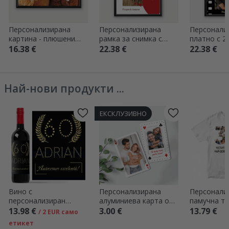
Персонализирана
Персонализирана
Персонали
картина - плюшени
рамка за снимка с
платно с 2
мечета
фотография и
текст - Фи
16.38 €
22.38 €
22.38 €
послание - Честит
Свети Валентин!
Най-нови продукти ...
ЕКСКЛУЗИВНО
Вино с
Персонализирана
Персонали
персонализиран
алуминиева карта от
памучна те
надпис – Gold
двете страни със
снимки и н
13.98 €
3.00 €
13.79 €
/ 2 EUR само
снимки и послание –
години
етикет
Игрална карта