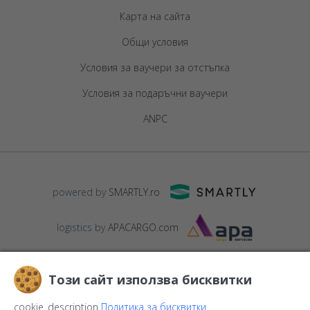
Карта на сайта
Общи условия
Условия за ваучери за отстъпка
Условия за подаръчни ваучери
ANPC
powered by
SMARTLY.ro
logistics by
APACARGO.com
Този сайт използва бисквитки
cookie_description
Политика за бисквитки