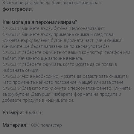
Възглавницата може да бъде персонализирана с
фотографии.
Как мога да я персонализирам?
Стъпка 1:
Кликнете върху бутона „Персонализация“
Стъпка 2
: Кликнете върху примерна снимка и след това
кликнете върху зеления бутон в долната част „Качи снимки“
(Снимките ще бъдат запазени за по-късна употреба)
Стъпка 3:
Изберете снимките от вашия компютър, телефон или
таблет. Качването ще започне веднага.
Стъпка 4:
Изберете снимката, която искате да се появи в
избраната секция.
Стъпка 5:
Ако е необходимо, можете да редактирате снимката,
като промените нейното положение, мащаб или завъртане.
Стъпка 6:
След като приключите с персонализирането, кликнете
върху бутона „Завърши“, изберете формата на продукта и
добавете продукта в кошницата си.
Размери:
40x30cm
Материал:
100% полиестер