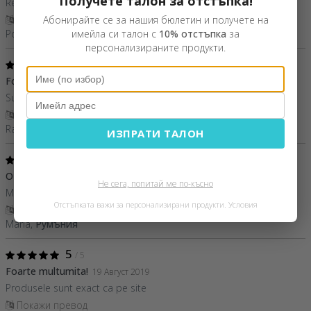
Получете талон за отстъпка!
Recomand cu drag, prietenul meu este încântat de acest cadou!
Покажи превод
Абонирайте се за нашия бюлетин и получете на
Popovici Veronica,
Румъния
имейла си талон с
10% отстъпка
за
персонализираните продукти.
5
/ 5
Foarte incantata
27 Декември 2020
Sunt foarte mulțumită de produsul comandat
Покажи превод
Radu Mădălina,
Румъния
ИЗПРАТИ ТАЛОН
5
/ 5
O perna minunata
15 Декември 2020
Не сега, попитай ме по-късно
Merita! Excelent, își merita banii
Отстъпката важи за персонализирани продукти.
Условия
Покажи превод
Maria,
Румъния
5
/ 5
Foarte multumita!
19 Август 2019
Produsele sunt exact ca pe site
Покажи превод