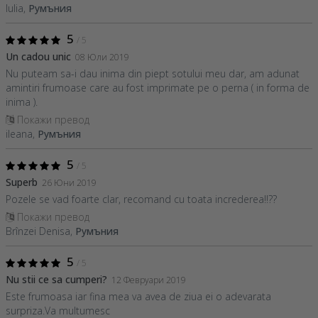
Iulia,
Румъния
5
/ 5
Un cadou unic
08 Юли 2019
Nu puteam sa-i dau inima din piept sotului meu dar, am adunat
amintiri frumoase care au fost imprimate pe o perna ( in forma de
inima ).
Покажи превод
ileana,
Румъния
5
/ 5
Superb
26 Юни 2019
Pozele se vad foarte clar, recomand cu toata increderea!!??
Покажи превод
Brînzei Denisa,
Румъния
5
/ 5
Nu stii ce sa cumperi?
12 Февруари 2019
Este frumoasa iar fina mea va avea de ziua ei o adevarata
surpriza.Va multumesc