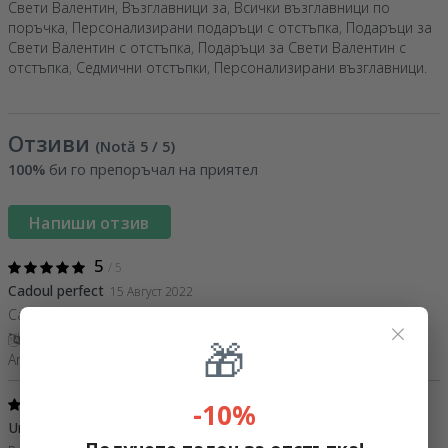
Свети Валентин
,
Възглавници за
,
Всички възглавници по
поръчка
,
Персонализирани подаръци с отстъпка
,
Подаръци за
Свети Валентин с отстъпка
,
Подаръци за Свети Валентин с
отстъпка
,
Седмични отстъпки
,
Персонализирани възглавници
.
Отзиви
(Notă
5
/ 5
)
100%
би го препоръчал на приятел
Напиши отзив
5
/ 5
Cadoul perfect
15 Август 2022
Calitate excelentă. Pozele sunt clare.
×
Покажи превод
🎁
Ami,
Румъния
5
/ 5
-10%
Un produs recomandabil
13 Март 2021