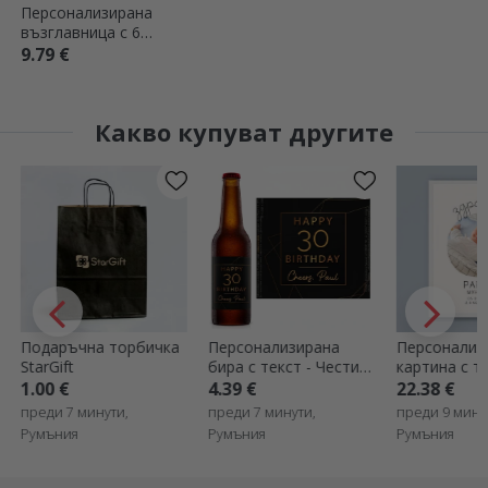
Персонализирана
възглавница с 6
снимки във формата
9.79 €
на сърце
Какво купуват другите
Персонализирана
Персонализирана
Персонализ
бира с текст - Честит
картина с текст и
бебешка пре
рожден ден, Голд
снимка - Здравейте
име - Еднор
4.39 €
22.38 €
7.79 €
преди 7 минути,
преди 9 минути,
преди 9 мину
Румъния
Румъния
Румъния