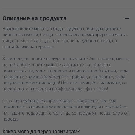
Описание на продукта
Възглавниците могат да бъдат чудесен начин да вдъхнете
живот на дома си, без да се налага да предекорирате цялата
къща. Те могат да бъдат поставени на дивана в хола, на
фотьойл или на терасата.
Знаете ли, че жените са луди по снимките? Ако сте мъж, мисля,
че най-добре знаете какво е да отидете на почивка с
приятелката си, колко търпение и грижа са необходими, за да
направите снимки, колко жертви трябва да направите, за да
получите перфектния кадър! По този начин, без да искате, се
превръщате в истински професионален фотограф!
С нас не трябва да се притеснявате прекалено, ние сме
помислили за всички вкусове на всеки индивид и повярвайте
ни, нашите подаръци не могат да се провалят, независимо от
повода.
Какво мога да персонализирам?