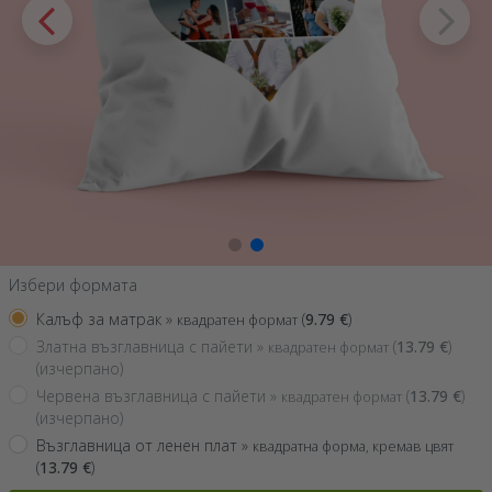
Избери формата
Калъф за матрак »
(
9.79
€
)
квадратен формат
Златна възглавница с пайети »
(
13.79
€
)
квадратен формат
(изчерпано)
Червена възглавница с пайети »
(
13.79
€
)
квадратен формат
(изчерпано)
Възглавница от ленен плат »
квадратна форма, кремав цвят
(
13.79
€
)