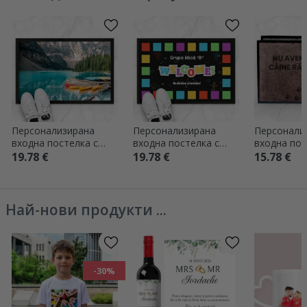
Персонализирана
Персонализирана
Персонали
входна постелка с
входна постелка с
входна пос
фотография
текст - Детска
вътрешно п
19.78 €
19.78 €
15.78 €
градина
Лошо куче
Най-нови продукти ...
-30%