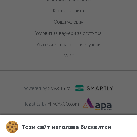
Карта на сайта
Общи условия
Условия за ваучери за отстъпка
Условия за подаръчни ваучери
ANPC
powered by
SMARTLY.ro
logistics by
APACARGO.com
Този сайт използва бисквитки