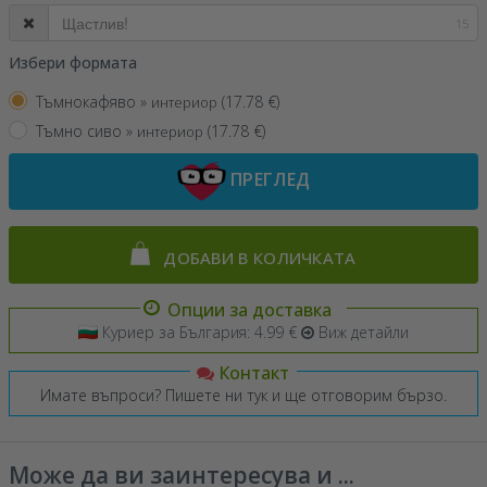
15
Избери формата
Тъмнокафяво »
(
17.78
€)
интериор
Тъмно сиво »
(
17.78
€)
интериор
ПРЕГЛЕД
ДОБАВИ В КОЛИЧКАТА
Опции за доставка
Куриер за България: 4.99 €
Виж детайли
Контакт
Имате въпроси? Пишете ни тук и ще отговорим бързо.
Може да ви заинтересува и ...