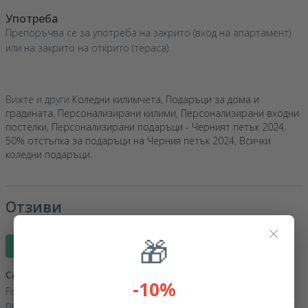
Употреба
Препоръчва се за употреба на закрито (вход на апартамент)
или на закрито на открито (тераса).
Вижте и други
Коледни килимчета
,
Подаръци за дома и
градината
,
Персонализирани килими
,
Персонализирани входни
постелки
,
Персонализирани подаръци - Черният петък 2024
,
50% отстъпка за подаръци на Черния петък 2024
,
Всички
коледни подаръци
.
Отзиви
×
🎁
Напиши отзив
Carmen C
19 Февруари 2026
-10%
Foarte frumos, cu toate că a doua comandă are un defect, rama
puțin umflată, ca de la umezeală, pe partea din spate, într-un colț.