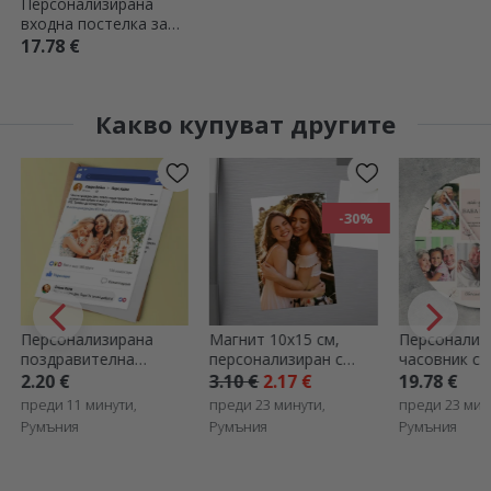
Персонализирана
входна постелка за
вътрешно ползване -
17.78 €
Весели празници!
Какво купуват другите
-30%
Персонализирана
Магнит 10x15 см,
Персонализ
поздравителна
персонализиран с
часовник с 5
картичка -
фотография
Най-добрит
2.20 €
3.10 €
2.17 €
19.78 €
публикация във
дядо
преди 11 минути,
преди 23 минути,
преди 23 мин
Facebook
Румъния
Румъния
Румъния