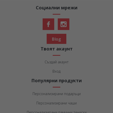
Социални мрежи
Blog
Твоят акаунт
Създай акаунт
Вход
Популярни продукти
Персонализирани подаръци
Персонализирани чаши
Персонализирани памучни тениски