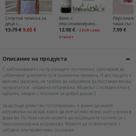
Спортна тениска за
Вино с
Персонали
деца с
персонализирано
чаша със с
персонализирана
послание – „Mrs & Mr“
текст – мо
13.79 €
9.65 €
13.98 €
7.99 €
/ 2 EUR само
снимка в
дръжка въ
етикет
хоризонтален формат
на сърце
Описание на продукта
С наближаването на празниците постепенно започваме да
„обличаме“ домовете си в празнична премяна. И ако къщата е
красиво украсена, не трябва да забравяме да поставим венец
на вратата и... модерна изтривалка. Моделът с коледна елха е
идеален, заедно с послание за добре дошли :)
За да бъде домът ви гостоприемен, е важно да имате
изтривалка на входа, която да впечатлява всеки, който влиза в
дома ви. По този начин можете да посрещнете гостите си с
персонализирана изтривалка. Можете да ги впечатлите с
забавно или приветливо послание.