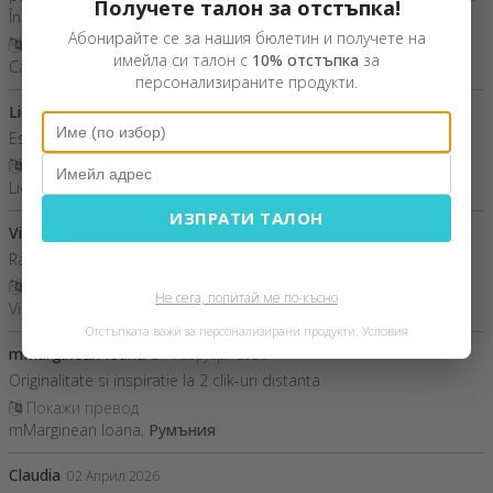
Получете талон за отстъпка!
Însă per total, mult mai frumos decât mă așteptam.
Абонирайте се за нашия бюлетин и получете на
Покажи превод
имейла си талон с
10% отстъпка
за
Carmen C,
Румъния
персонализираните продукти.
Lidia
09 Март 2026
Este superb
Покажи превод
Lidia,
Румъния
ИЗПРАТИ ТАЛОН
Violeta
30 Юни 2026
Rapid, elegant, și de durata.
Покажи превод
Не сега, попитай ме по-късно
Violeta,
Румъния
Отстъпката важи за персонализирани продукти.
Условия
mMarginean Ioana
24 Февруари 2026
Originalitate si inspiratie la 2 clik-uri distanta
Покажи превод
mMarginean Ioana,
Румъния
Claudia
02 Април 2026