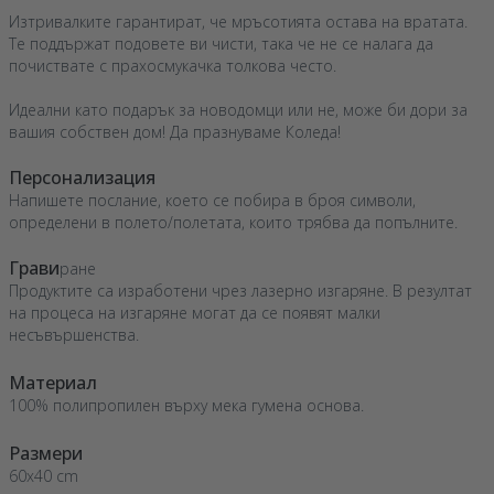
Изтривалките гарантират, че мръсотията остава на вратата.
Те поддържат подовете ви чисти, така че не се налага да
почиствате с прахосмукачка толкова често.
Идеални като подарък за новодомци или не, може би дори за
вашия собствен дом! Да празнуваме Коледа!
Персонализация
Напишете послание, което се побира в броя символи,
определени в полето/полетата, които трябва да попълните.
Грави
ране
Продуктите са изработени чрез лазерно изгаряне. В резултат
на процеса на изгаряне могат да се появят малки
несъвършенства.
Материал
100% полипропилен върху мека гумена основа.
Размери
60x40 cm