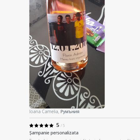
Ioana Camelia,
Румъния
5
/ 5
Șampanie personalizata