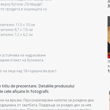
д
 върху бутона „Потвърди“.
к
3
ете продукта в кошницата си.
с
к
изително 11,5 x 10 см
зително 8,7 x 7,6 см
зително 7,2 x 6,2 см
и устойчива на надраскване
дния етикет на бутилката.
П
з
н
1
о на лица над 18-годишна възраст.
titlu de prezentare. Detaliile produsului
e cele afișate în fotografii.
ни на връзки
,
Персонализирани напитки за рождени дни
,
годишнина от сватбата
,
Подаръци за рожден ден за нея
,
 за рожден ден
,
Персонализирани подаръци за двойки
,