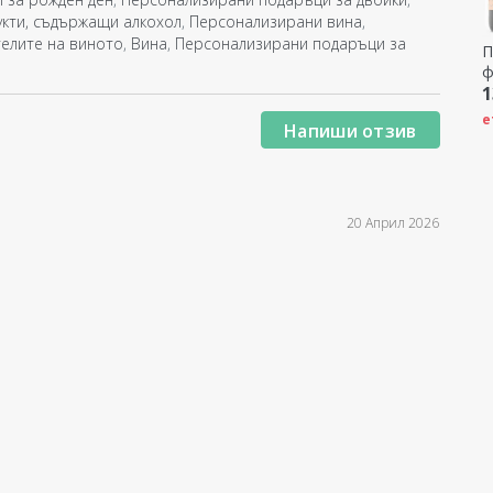
кти, съдържащи алкохол
,
Персонализирани вина
,
елите на виното
,
Вина
,
Персонализирани подаръци за
П
ф
А
1
е
Напиши отзив
20 Април 2026