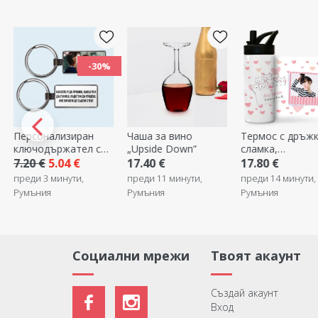
Чаша за вино
Термос с дръжка и
Персонализира
„Upside Down”
сламка,
раница с име - 
персонализиран с
17.40 €
17.80 €
9.80 €
име и снимка - Kitty
преди 11 минути,
преди 14 минути,
преди 14 минути,
Румъния
Румъния
Румъния
Социални мрежи
Твоят акаунт
Създай акаунт
Вход