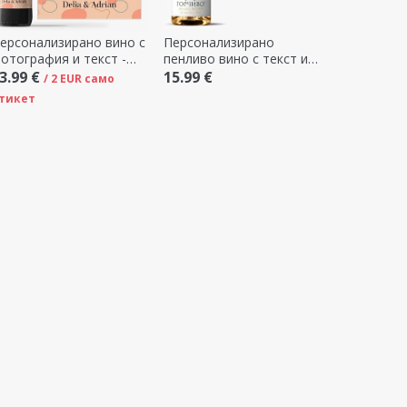
ерсонализирано вино с
Персонализирано
отография и текст -
пенливо вино с текст и
бстрактно
снимка - Stone House!
3.99 €
15.99 €
/ 2 EUR само
тикет