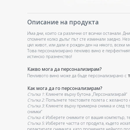
Описание на продукта
Има дни, които са различни от всички останали. Дни
спомните колко дълъг път сте изминали заедно. Нез
цял живот, или дали е рожден ден на някого, всеки 
Това персонализирано пенливо вино е перфектният 
истинско празненство!
Какво мога да персонализирам?
т
Пенливото вино може да бъде персонализирано с
Как мога да го персонализирам?
Стъпка 1
: Кликнете върху бутона „Персонализирай“
Стъпка 2
: Попълнете текстовите полета с желаното 
Стъпка 3
:
Кликнете върху примерна снимка и след то
снимки“
Стъпка 4:
Изберете снимките от вашия компютър, те
Стъпка 5:
Изберете частта от продукта, където иска
редактирате снимката, като промените нейното по