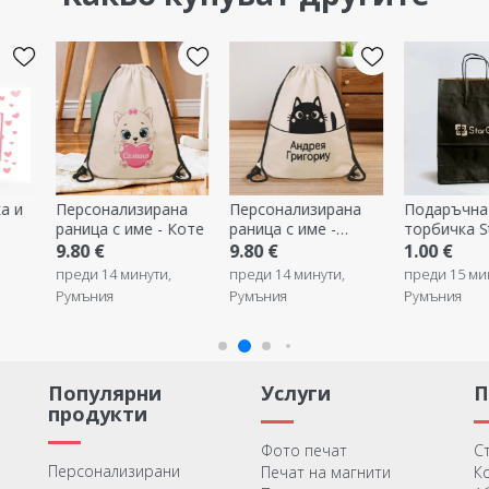
на
Персонализирана
Подаръчна
Подарък-
Коте
раница с име -
торбичка StarGift
преживяван
Котка
Coca-Cola 
9.80 €
1.00 €
43.99 €
+2
Room The S
преди 14 минути,
преди 15 минути,
отстъпка
Румъния
Румъния
преди 15 ми
Румъния
Популярни
Услуги
продукти
Фото печат
С
Персонализирани
Печат на магнити
К