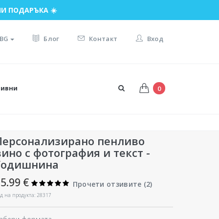
И ПОДАРЪКА ☀️
BG
Блог
Контакт
Вход
тивни
0
Персонализирано пенливо
вино с фотография и текст -
Годишнина
5.99 €
Прочети отзивите (
2
)
д на продукта: 28317