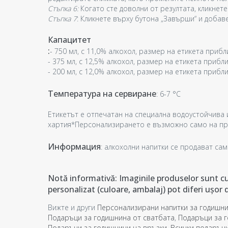
Стъпка 6:
Когато сте доволни от резултата, кликнете
Стъпка 7
: Кликнете върху бутона „Завърши“ и добав
Капацитет
:
- 750 мл, с 11,0% алкохол, размер на етикета прибл
- 375 мл, с 12,5% алкохол, размер на етикета прибли
- 200 мл, с 12,0% алкохол, размер на етикета прибли
Температура на сервиране
: 6-7 °C
Етикетът е отпечатан на специална водоустойчива 
хартия*Персонализирането е възможно само на пре
Информация
: алкохолни напитки се продават сам
Notă informativă: Imaginile produselor sunt cu 
personalizat (culoare, ambalaj) pot diferi ușor d
Вижте и други
Персонализирани напитки за годишни
Подаръци за годишнина от сватбата
,
Подаръци за 
Подаръци за годишнини на връзки
,
Всички подаръци