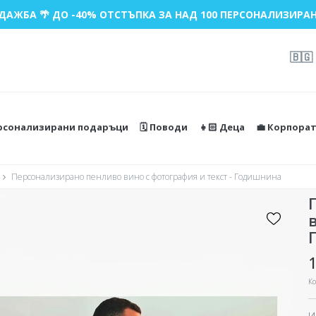
ДАЖБА 🌴 ДО -40% ОТСТЪПКА ЗА НАД 100 ПЕРСОНАЛИЗИРАН
🇧🇬
ерсонализирани подаръци
🗓️ Поводи
👧🏻 Деца
💼 Корпора
Персонализирано пенливо вино с фотография и текст - Годишнина
1
Ко