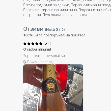
Всички подаръци за двойки
,
Персонализирани проду
Персонализирани пенливи вина
,
Подаръци за любит
възрастни
,
Персонализирани напитки
.
Отзиви
(Notă
5
/ 5
)
100%
би го препоръчал на приятел
5
/ 5
O cadou minunat
Super reusita personalizarea
Покажи превод