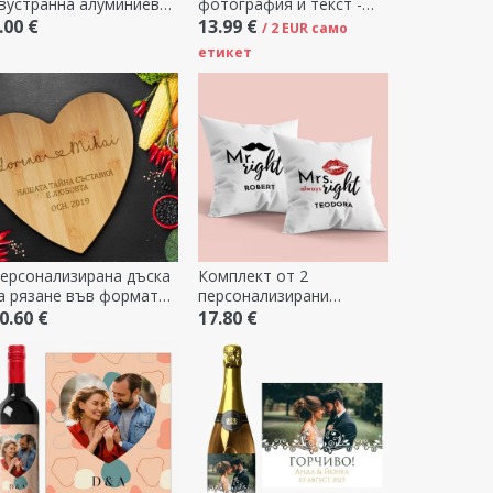
вустранна алуминиева
фотография и текст -
арта с текст и две
Разкъсана хартия
.00 €
13.99 €
/ 2 EUR само
нимки - Пощенска
етикет
артичка
ерсонализирана дъска
Комплект от 2
а рязане във формата
персонализирани
а сърце за двойки
възглавници с текст - Mr
0.60 €
17.80 €
& Mrs Right