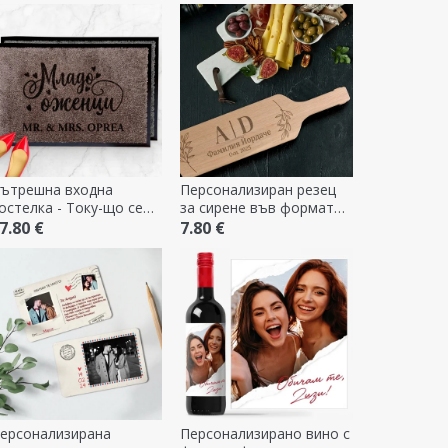
ътрешна входна
Персонализиран резец
остелка - Току-що се
за сирене във формата
женихме
на бутилка - Семейство
7.80 €
7.80 €
ерсонализирана
Персонализирано вино с