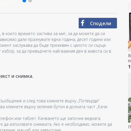
Сподели
, в които времето застива за миг, за да можете да си
ависимо дали празнувате една година, десет години или
момент заслужава да бъде преживян с цялото си сърце.
избор, за да превърнете най-важния ден в живота си в
В
п
о
1
екст и снимка.
съобщение и след това кликнете върху „Потвърди“
ва кликнете върху зеления бутон в долната част „Качи
лефон или таблет. Качването ще започне веднага.
те да използвате снимката. Ако е необходимо, можете да
П
ложение, мащаб или завъртане.