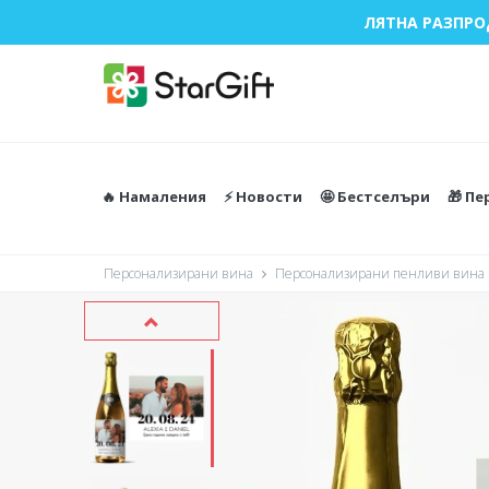
ЛЯТНА РАЗПРО
🔥 Намаления
⚡️ Новости
🤩 Бестселъри
🎁 П
Персонализирани вина
Персонализирани пенливи вина