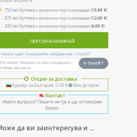
збери формата
750 мл бутилка »
(
15.99
€
)
включена персонализация
375 мл бутилка »
(
12.00
€
)
включена персонализация
200 мл бутилка »
(
6.60
€
)
включена персонализация
ПЕРСОНАЛИЗИРАЙ
Нямате идея? Генерирайте изображение с ChatGPT
✨ ChatGPT
Опции за доставка
Куриер за България: 5.00 €
Виж детайли
Контакт
Имате въпроси? Пишете ни тук и ще отговорим
бързо.
оже да ви заинтересува и ...