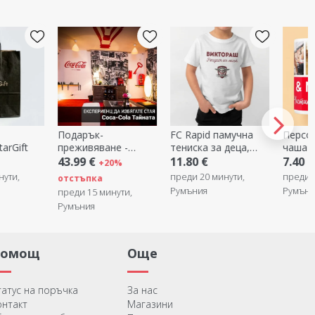
FC Rapid памучна
Персонализирана
Бездуп
е -
тениска за деца,
чаша с 3 снимки и
закача
Escape
персонализирана с
текст
картин
11.80 €
7.40 €
3.80 €
0%
ecret
име
преди 20 минути,
преди 31 минути,
преди 
Румъния
Румъния
Румъни
нути,
Помощ
Още
татус на поръчка
За нас
онтакт
Магазини