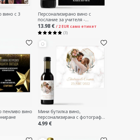
 вино с 3
Персонализирано вино с
послание за учителя -
Благодарност
13.98 €
/ 2 EUR само етикет
(3)
о пенливо вино
Мини бутилка вино,
ониране
персонализирана с фотография
и текст - Сърце
4.99 €