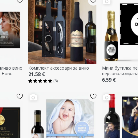
нливо вино
Комплект аксесоари за вино
Мини бутилка пе
- Ново
персонализирана
21.58 €
графика
6.59 €
(8)