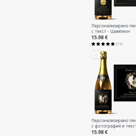
Персонализирано пе
с текст - Шампион
15.98 €
(11)
Персонализирано пе
с фотография и текст
House
15.98 €