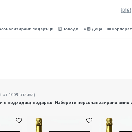
🇧🇬
ерсонализирани подаръци
🗓️ Поводи
👧🏻 Деца
💼 Корпора
5 от 1009 отзива
)
и е подходящ подарък. Изберете персонализирано вино и