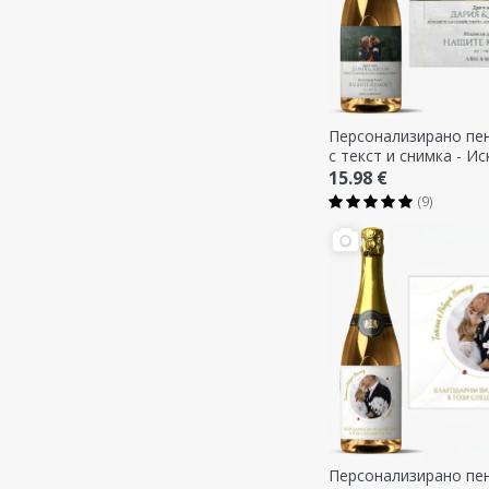
Персонализирано пе
с текст и снимка - Ис
бъдете наши кръстн
15.98 €
(9)
Персонализирано пе