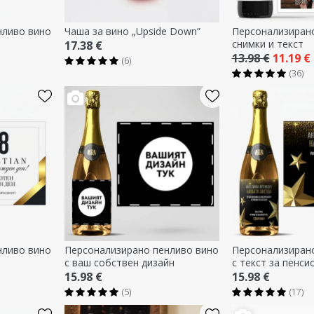
нливо вино
Чаша за вино „Upside Down”
Персонализирано
снимки и текст
17.38 €
13.98 €
11.19 €
(6)
(36)
нливо вино
Персонализирано пенливо вино
Персонализиран
с ваш собствен дизайн
с текст за пенси
15.98 €
15.98 €
(5)
(17)