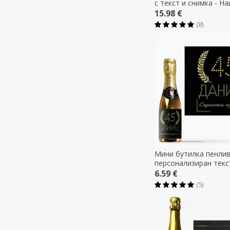
с текст и снимка - Н
сватба
15.98 €
(8)
Мини бутилка пенлив
персонализиран текс
рожден ден - Златно
6.59 €
(5)