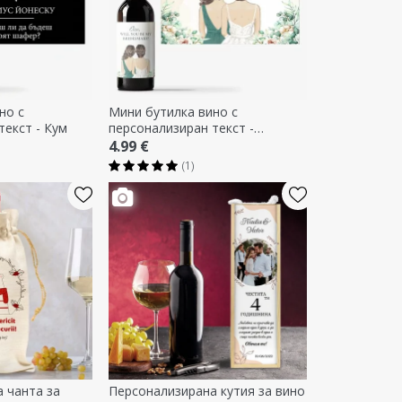
но с
Мини бутилка вино с
текст - Кум
персонализиран текст -
Шаферка
4.99 €
(1)
 чанта за
Персонализирана кутия за вино