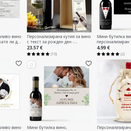
нливо вино
Персонализирана кутия за вино
Мини бутилка ви
кате ли да
с текст за рожден ден -
персонализиран 
ици?
Наздраве
23.57 €
4.99 €
(10)
(2)
нливо вино
Мини бутилка вино,
Персонализирана