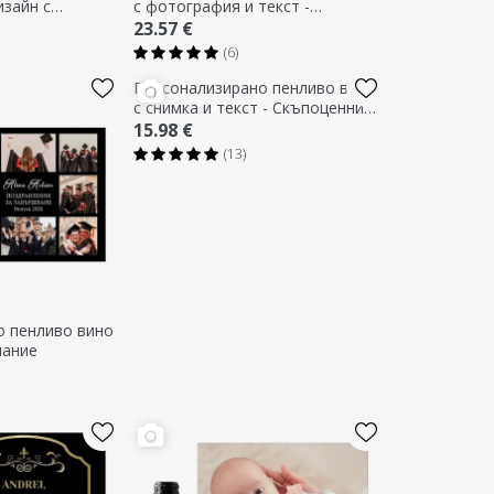
изайн с
с фотография и текст -
Годишнина от връзката
23.57 €
(6)
о пенливо вино
Персонализирано пенливо вино
лание
с снимка и текст - Скъпоценни
моменти
15.98 €
(13)