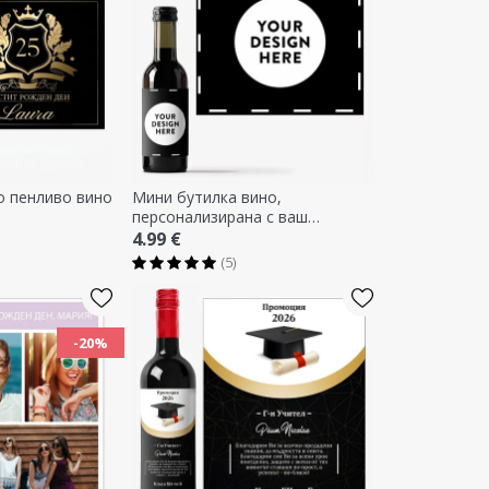
о пенливо вино
Мини бутилка вино,
персонализирана с ваш
собствен дизайн
4.99 €
(5)
-20%