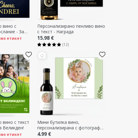
 вино с
Персонализирано пенливо вино
слание - За
с текст - Награда
15.98 €
само етикет
(12)
 вино с текст
Мини бутилка вино,
а Великден!
персонализирана с фотография
и текст - подарък за кръщене
4.99 €
само етикет