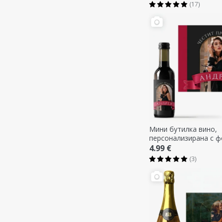
(17)
Мини бутилка вино,
персонализирана с 
и текст - панделка
4.99 €
(3)