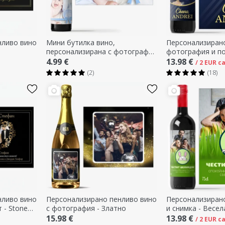
нливо вино
Мини бутилка вино,
Персонализирано
персонализирана с фотография
фотография и по
и текст - подарък за кръщене
него
4.99 €
13.98 €
/ 2 EUR 
на момче
(2)
(18)
нливо вино
Персонализирано пенливо вино
Персонализирано
 - Stone
с фотография - Златно
и снимка - Весел
15.98 €
13.98 €
/ 2 EUR 