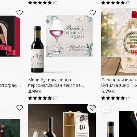
(4)
(7)
Мини бутилка вино с
Персонализирана
фотография
персонализиран текст за
бутилка вино - 
моминско парти
оцеляване
4.99 €
5.79 €
(2)
(7)