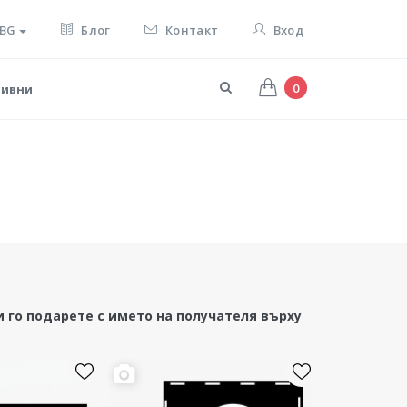
BG
Блог
Контакт
Вход
0
тивни
 го подарете с името на получателя върху