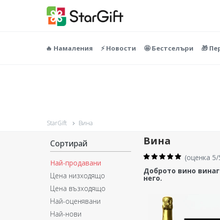
🔥 Намаления
⚡️ Новости
🤩 Бестселъри
🎁 П
StarGift
Вина
Вина
Сортирай
(
оценка 5/
Най-продавани
Доброто вино винаг
Цена низходящо
него.
Цена възходящо
Най-оценявани
Най-нови