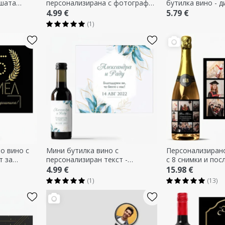
ашата
персонализирана с фотография
бутилка вино - д
и текст - Благодаря!
празнична мечка
4.99 €
5.79 €
(1)
о вино с
Мини бутилка вино с
Персонализиран
т за
персонализиран текст -
с 8 снимки и пос
Благодаря
4.99 €
15.98 €
(1)
(13)