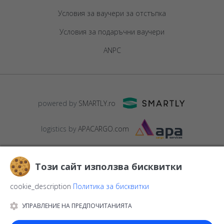
Условия за ваучери за отстъпка
Условия за подаръчни ваучери
ANPC
powered by
SMARTLY.ro
logistics by
APACARGO.com
Този сайт използва бисквитки
cookie_description
Политика за бисквитки
УПРАВЛЕНИЕ НА ПРЕДПОЧИТАНИЯТА
© 2016-2026
StarGift
Romania,
București
, strada
Copilului nr. 6-
12, parter
,
Sector 1
, cod postal
012178
,
email: