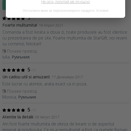
Не сега, попитай ме по-късно
Напиши отзив
Отстъпката важи за персонализирани продукти.
Условия
5
/ 5
Foarte multumita!
18 Април 2021
Comanda a fost livrata a doua zi, toate produsele au fost identice
cu prezentarea de pe site. Foarte multumita de StarGift, voi reveni
cu comenzi, felicitari!
Покажи превод
Iulia,
Румъния
5
/ 5
Un cadou util si amuzant
17 Декември 2017
Este lucrat cu atentie, arata exact ca in poza.
Покажи превод
Monica,
Румъния
5
/ 5
Atentie la detalii
08 Август 2017
Am fost foarte multumita de viteza de livrare si de aspectul
general al produsului. Ce m-a nemultumit a fost ca numele Razvan