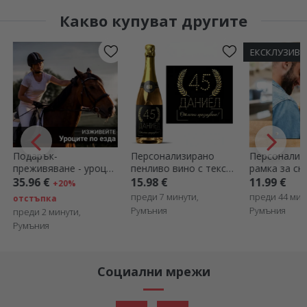
Какво купуват другите
ЕКСКЛУЗИВНО
рък-
Персонализирано
Персонализирана
вяване - уроци
пенливо вино с текст
рамка за снимка за
да
за рождени дни -
бюро с портретна
6 €
15.98 €
11.99 €
+20%
Златно
снимка
преди 7 минути,
преди 44 минути,
ъпка
Румъния
Румъния
 2 минути,
ия
Социални мрежи