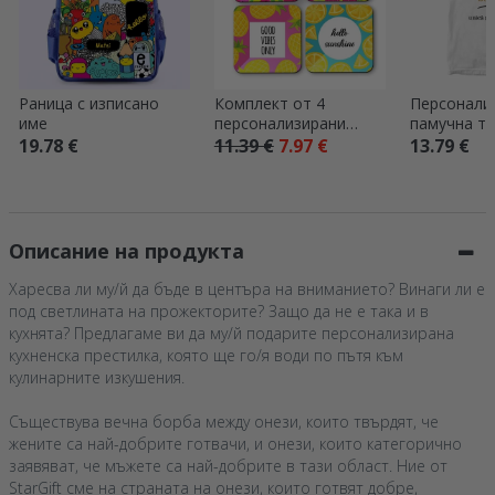
Раница с изписано
Комплект от 4
Персонали
име
персонализирани
памучна те
подложки за чаши с
надпис – „
19.78 €
11.39 €
7.97 €
13.79 €
надпис – Summer
bogatasa“
Описание на продукта
Харесва ли му/й да бъде в центъра на вниманието? Винаги ли е
под светлината на прожекторите? Защо да не е така и в
кухнята? Предлагаме ви да му/й подарите персонализирана
кухненска престилка, която ще го/я води по пътя към
кулинарните изкушения.
Съществува вечна борба между онези, които твърдят, че
жените са най-добрите готвачи, и онези, които категорично
заявяват, че мъжете са най-добрите в тази област. Ние от
StarGift сме на страната на онези, които готвят добре,