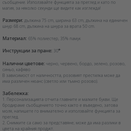
съобщение. Използвайте функцията за преглед и като по
магия, за няколко секунди ще видите как изглежда!
Размери:
дължина 75 cm, ширина 63 cm, дължина на единичен
шнур 68 cm, дължина на шнура за врата 50 cm.
Материал:
65% полиестер, 35% памук
Инструкции за пране:
°
30
Налични цветове:
черно, червено, бордо, зелено, розово,
синьо, кафяво
В зависимост от наличността, розовият престилка може да
има различен нюанс (светло или тъмно розово).
Забележка:
1. Персонализацията отчита главните и малките букви. Ще
бродираме съобщението точно както е въведено, затова
моля, напишете го внимателно и използвайте функцията за
преглед.
2. Снимките са само за представяне; може да има разлики в
цвета на крайния продукт.