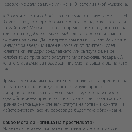
независимо дали са мъже или жени. Знаете ли някой мъж/жена,
който/която готви добре? Но не в смисъл на вкусна омлет. Не!
В смисъл на „По-скоро бих ял неговата храна, отколкото тази
на майка ми“. Мисля, че това е определението за добър готвач:
той готви по-добре от майка ми! Това е просто най-силният
аргумент за всеки. Да се върнем към нашия готвач. Ако имате
кандидат за звезди Мишлен в кръга си от приятели, сред
колегите си или дори сред гаджето или съпруга си, не се
колебайте да признаете заслугите му с подходящ подарък. А
когато става дума за подаръци, ние сме на същата вълна като
вас.
Предлагаме ви да им подарите персонализирана престилка за
готвач, която ще ги води по пътя към кулинарното
съвършенство всеки път. Но не мислете, че това е просто
една обикновена престилка. Не е. Това е престилка, която в
крайна сметка ще им спечели статута на готвач в кухнята. На
майстор-готвач, ако им харесва да бъдат така обгрижвани.
Какво мога да напиша на престилката?
Можете да персонализирате престилката с всяко име или