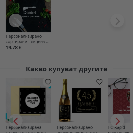
Персонализирано
сортиране - лиценз за
печене
19.78 €
Какво купуват другите
Персонализирана
Персонализирано
FC Rapid
квадратна картичка с
пенливо вино с текст
персонализ