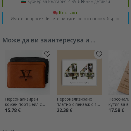
Куриер за България: 4.99 €
Виж детайли
Контакт
Имате въпроси? Пишете ни тук и ще отговорим бързо.
Може да ви заинтересува и ...
Персонализиран
Персонализирано
Персонали
кожен портфейл с
платно с пейзаж с 12
кутия за ви
инициали и име
снимки, модел номер
Честит рож
15.78 €
22.38 €
17.58 €
44 и текстово
съобщение