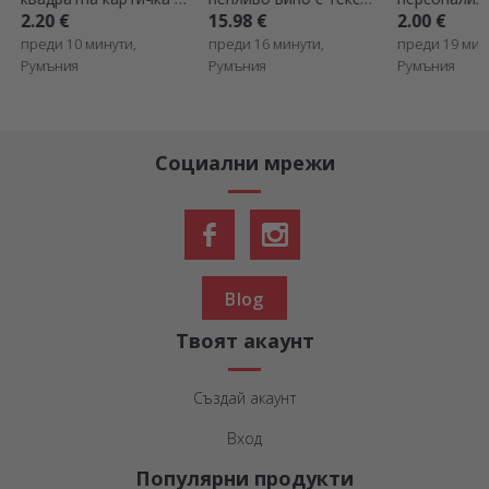
ваш собствен дизайн
за рождени дни -
кърпа за по
2.20 €
15.98 €
2.00 €
Златно
на екрани/с
преди 10 минути,
преди 16 минути,
преди 19 мин
Снимка и с
Румъния
Румъния
Румъния
Социални мрежи
Blog
Твоят акаунт
Създай акаунт
Вход
Популярни продукти