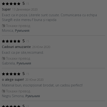
5
/ 5
Super
13 Декември 2020
Exact ca in poza. Literele sunt cusute. Comunicarea cu echipa
Stargift este mereu f buna și rapida
Покажи превод
Monica,
Румъния
5
/ 5
Cadouri amuzante
26 Юли 2020
Exact ca pe site,recomand.
Покажи превод
Gabriela,
Румъния
5
/ 5
o alege super!
20 Юни 2020
Material bun, inscripționat brodat, un cadou perfect!
Покажи превод
Negru Simona,
Румъния
5
/ 5