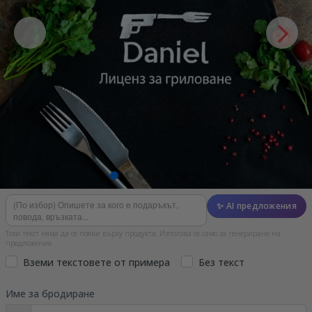
✨ AI предложения
Този текст няма да се появи върху продукта. Използва се само за генериране на
предложения.
Вземи текстовете от примера
Без текст
Име за бродиране