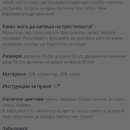
някой, който скоро ще празнува рожден ден и който напълно
заслужава титлата на една прилична престилка. Нека
барбекютата да започнат!
Какво мога да напиша на престилката?
Можете да персонализирате престилката с всяко име или
послание. Използвайте функцията за преглед и като по магия
за няколко секунди ще видите как изглежда!
Размери:
дължина 75 cm, ширина 63 cm, дължина на единичен
шнур 68 cm, дължина на шнура за врата 50 cm.
Материал:
65% полиестер, 35% памук
Инструкции за пране:
°
30
Налични цветове:
черно, червено, бордо, зелено, розово,
синьо, кафяво
В зависимост от наличността, цветът на розовите и зелените
престилки може да варира (светъл или тъмен).
Забележка: