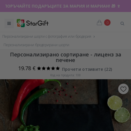
ПОРЪЧАЙТЕ ПОДАРЪЦИТЕ ЗА МАРИЯ И МАРИАН! 🎁 🍷
0
Персонализирани шорти с фотография или бродерия
Персонализирани бродерирани шорти
Персонализирано сортиране - лиценз за
печене
19.78 €
Прочети отзивите (
22
)
Код на продукта: 108