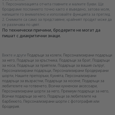
1. Персонализацията отчита главните и малките букви. Ще
бродираме посланието точно както е въведено, затова моля,
напишете го внимателно и използвайте функцията за преглед.
2. Снимките са само за представяне; крайният продукт може да
се различава по цвят.
По технически причини, бродерите не могат да
пишат с диакритични знаци.
Вижте и други
Подаръци за колеги
,
Персонализирани подаръци
за него
,
Подаръци за кръстника
,
Подаръци за брат
,
Подаръци
за носа
,
Подаръци за приятели
,
Подаръци за вашия съпруг
,
Персонализирани подаръци
,
Персонализирани бродерирани
шорти
,
Нашите препоръки
,
Кухнята
,
Персонализирани
подаръци за възрастни
,
Подаръци за носене
,
Подаръци за
любителите на готвенето
,
Всички кухненски аксесоари
,
Персонализирани шорти за него
,
Премиум подаръци за него
,
Всички подаръци за него
,
Подаръци за любителите на
барбекюто
,
Персонализирани шорти с фотография или
бродерия
.