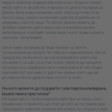
вашите приятели, роднини или колеги със сигурност имате
някой, който е абсолютно очарован от цялата поредица за
Джеймс Бонд и има специално хоби: обича да готви. И не
просто нещо, защото истинският майстор в кухнята не се
занимава с прости неща. Те обичат приключенията, да
пробват рецепти, които никога не са опитвали, винаги
импровизират и добавят онова нещо, което прави храната
наистина... експлозивна.
Такъв човек заслужава да бъде признат за своите
гастрономически заслуги. Но това не е задължително. Ние ви
предлагаме възможност да персонализирате името или
посланието за най-страстния готвач. Можете да напишете
послание като „Барбекюто не е голяма работа!“ или „Роден
грил майстор“ или каквото друго ви хрумне, което ще им
достави истинско удоволствие, когато го носят.
На кого можете да подарите тази персонализирана,
мъжествена престилка?
На първо място, на безспорните майстори на грила, които,
независимо от времето, ще стоят до него до последния шум.
Сред вашите приятели, роднини или колеги със сигурност има