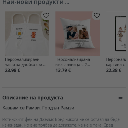
Най-нови продукти ...
Персонализирани
Персонализирана
Персонали
чаши за двойка със
възглавница с 2
картина с т
забавно послание –
снимки и текст –
снимки – б
23.98 €
13.79 €
22.38 €
„Бекон и яйца“
Тогава и сега
момичета
Описание на продукта
Казвам се Рамзи. Гордън Рамзи
Истинският фен на Джеймс Бонд никога не се оставя да бъде
изненадан, но вие трябва да докажете, че не е така. Сред