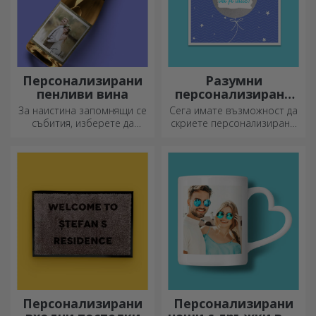
индивидуалност към вашия
дом, офис или студио.
Персонализирани
Разумни
пенливи вина
персонализирани
поздравителни
За наистина запомнящи се
Сега имате възможност да
картички и
събития, изберете да
скриете персонализирано
картички
персонализирате етикета
съобщение за вашите
на пенливо вино и се
близки и да ги изненадате,
насладете на момента до
независимо от повода.
краен предел!
Персонализирани
Персонализирани