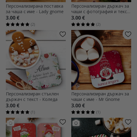
Персонализирана поставка
Персонализиран държач за
за чаша с име - Lady gnome
чаши с фотография и текст
- Весела Коледа!
3.00 €
3.00 €
(2)
(2)
Персонализиран стъклен
Персонализиран държач за
държач с текст - Коледа
чаши с име - Mr Gnome
3.00 €
3.00 €
(1)
(1)