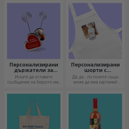
дизайн, лесно се почистват
и съхраняват и ще придадат
индивидуален стил на
вашата кухня.
Персонализирани
Персонализирани
държатели за
шорти с
съобщения
фотографии
Искате да оставите
Да, да... по полите също
съобщение на бюрото им?
може да има картинки!
Оставете им скъп спомен с
Атрактивна колекция от
персонализирани
оригинални поли.
държатели за съобщения.