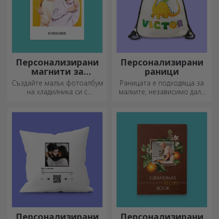
Персонализирани
Персонализирани
магнити за
раници
хладилник
Създайте малък фотоалбум
Раницата е подходяща за
на хладилника си с
малките, независимо дали
персонализирани магнити!
ходят на детска градина или
започват училище.
Създайте тази, която най-
добре подхожда на вашето
дете!
Персонализирани
Персонализирани