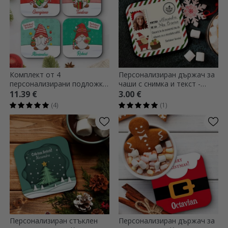
Комплект от 4
Персонализиран държач за
персонализирани подложки
чаши с снимка и текст -
с текст - коледен дизайн
Специална доставка
11.39 €
3.00 €
(4)
(1)
Персонализиран стъклен
Персонализиран държач за