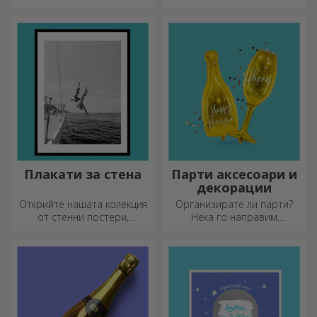
персонализирате и да ги
приказка! Изцяло черните
носите със себе си, където
чаши с изображения или
и да отидете, защото
текст правят силно
емайлираните не се чупят.
впечатление на всеки,
който ги получи като
подарък.
Плакати за стена
Парти аксесоари и
декорации
Открийте нашата колекция
Организирате ли парти?
от стенни постери,
Нека го направим
професионално
специално! Аксесоарите и
отпечатани, за да
декорациите за партита са
преобразят всяко
създадени, за да оживят
пространство. Модерни
атмосферата.
дизайни, ярки цветове и
първокласно качество –
идеални за добавяне на