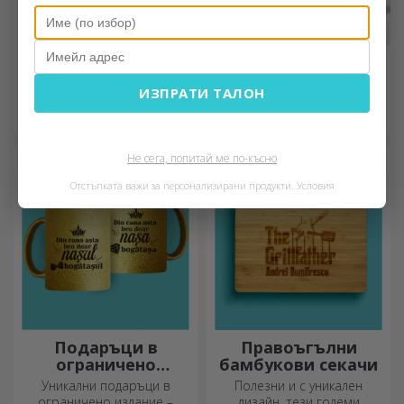
Персонализирани
Персонализирани
слънчеви сенници
кутии за занаяти
ИЗПРАТИ ТАЛОН
за автомобили
със стикери
Сега сенниците също могат
Идеален за опаковане на
да бъдат персонализирани
подаръци за всеки повод.
и са идеални за намаляване
на топлината в колата.
Не сега, попитай ме по-късно
Отстъпката важи за персонализирани продукти.
Условия
Подаръци в
Правоъгълни
ограничено
бамбукови секачи
издание
Уникални подаръци в
Полезни и с уникален
ограничено издание –
дизайн, тези големи