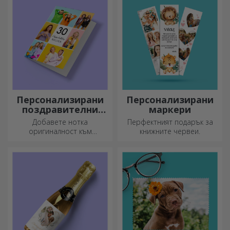
Персонализирани
Персонализирани
поздравителни
маркери
картички и
Добавете нотка
Перфектният подарък за
картички
оригиналност към
книжните червеи.
подаръка, който искате да
подарите. Допълнете
подаръка с
персонализирана картичка
или поздравителна
картичка.