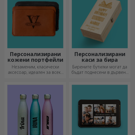
Персонализирани
Персонализирани
кожени портфейли
каси за бира
Незаменим, класически
Бирените бутилки могат да
аксесоар, идеален за всеки
бъдат поднесени в дървени
мъж!
кутии с гравирано име на
получателя и придружени от
персонализирано послание.