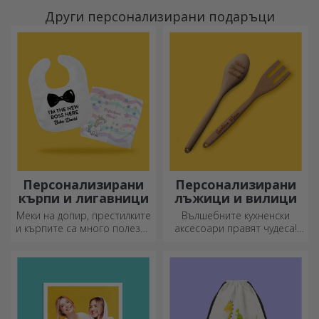
Други персонализирани подаръци
Персонализирани
Персонализирани
кърпи и лигавници
лъжици и вилици
Меки на допир, престилките
Вълшебните кухненски
и кърпите са много полезни
аксесоари правят чудеса!
и идеални за носене
Вилиците и лъжиците са
навсякъде!
чудесен екип за най-
сложните рецепти.