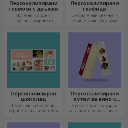
Персонализирани
Персонализирани
термоси с дръжки
графици
Полезни и стилни,
Създайте най-цветния и
персонализираните
готин училищен график!
термоси са идеални за
наслаждаване на любимата
ви напитка през всеки
сезон.
Персонализиран
Персонализирани
шоколад
кутии за вино с
фотография
Шоколадови бонбони,
За оригинален подарък,
изработени с любов. Кои
сега имате кутия за вино с
ще изберете?
фотографии/съобщение,
идеална за изключителен
подарък!