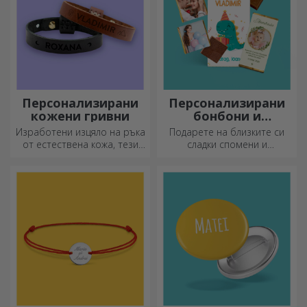
Персонализирани
Персонализирани
кожени гривни
бонбони и
сладкиши
Изработени изцяло на ръка
Подарете на близките си
от естествена кожа, тези
сладки спомени и
персонализирани гривни са
направете деня им по-
подходящи както за него,
красив! Изберете модела,
така и за нея.
който ви харесва, и им
подарете сладък
персонализиран подарък!