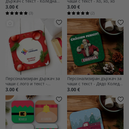
държач с текст - Коледна
чаши с текст - Хо, хо, хо
гледка
3.00 €
3.00 €
(3)
(2)
Персонализиран държач за
Персонализиран държач за
чаши с лого и текст -
чаши с текст - Дядо Коледа
Весели празници
с бира
3.00 €
3.00 €