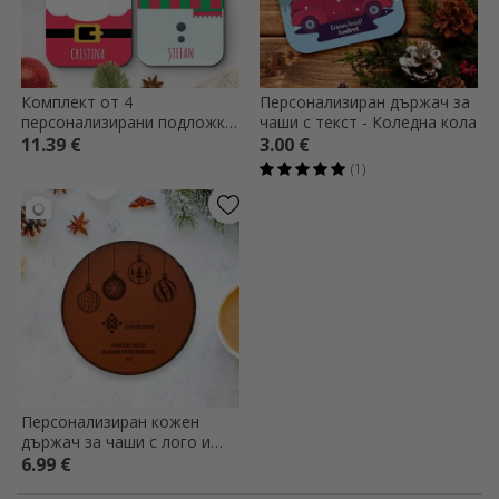
Комплект от 4
Персонализиран държач за
персонализирани подложки
чаши с текст - Коледна кола
с текст - коледни герои
11.39 €
3.00 €
(1)
Персонализиран кожен
държач за чаши с лого и
послание - коледна играчка
6.99 €