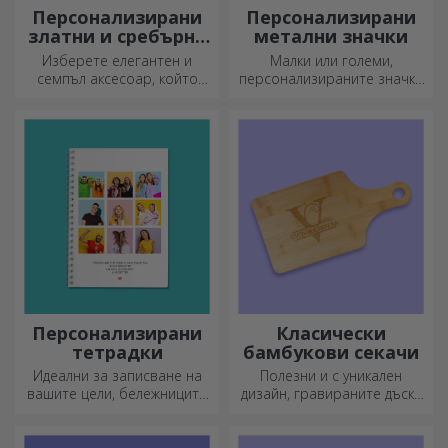
Персонализирани
Персонализирани
златни и сребърни
метални значки
гривни
Изберете елегантен и
Малки или големи,
семпъл аксесоар, който
персонализираните значки
според вас най-добре
могат да бъдат малка
отразява личността на
радост, когато са
човека, който ще го носи.
персонализирани. Предмет,
който носи късмет, усмивки
и добро настроение!
Персонализирани
Класически
тетрадки
бамбукови секачи
Идеални за записване на
Полезни и с уникален
вашите цели, бележниците
дизайн, гравираните дъски
са идеални за такива
за рязане са идеални за
задачи.
най-апетитните деликатеси,
приготвени в кухнята.