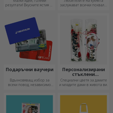
Малки идеи, големи
Любителите на кухнята
резултати! Вкусните ястия се
заслужават всички похвали,
приготвят с най-
затова вкусните ястия се
креативните кухненски
приготвят с най-
ножове, изберете
креативните ножове.
подходящия!
Изберете подходящия!
Подаръчни ваучери
Персонализирани
стъклени
орнаменти с
Вдъхновяващ избор за
Специални цветя за дамите
консервирани
всеки повод, независимо
и младите дами в живота ви.
цветя
дали става дума за рождени
дни, празници или други
специални моменти.