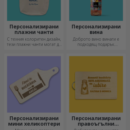
Персонализирани
Персонализирани
плажни чанти
вина
С техния колоритен дизайн,
Доброто вино винаги е
тези плажни чанти могат да
подходящ подарък.
бъдат идеалният подарък за
Изберете персонализирано
любим човек или, защо не,
вино и го подарете с името
нов аксесоар във вашата
на получателя върху него.
колекция от чанти.
Персонализирани
Персонализирани
мини хеликоптери
правоъгълни
секачи с дръжки