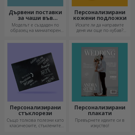
Дървени поставки
Персонализирани
за чаши във
кожени подложки
формата на палет
Моделът е създаден по
Искате ли да направите
образец на миниатюрен
деня им още по-хубав?
палет, използван в складове
Оставете им скъп спомен с
и транспорт, и предлага
помощта на подложки за
автентичен вид.
чаши, които лесно могат да
бъдат персонализирани.
Персонализирани
Персонализирани
стъклорези
плакати
Също толкова полезни като
Превърнете идеите си в
класическите, стъклените
изкуство!
секачи имат уникален