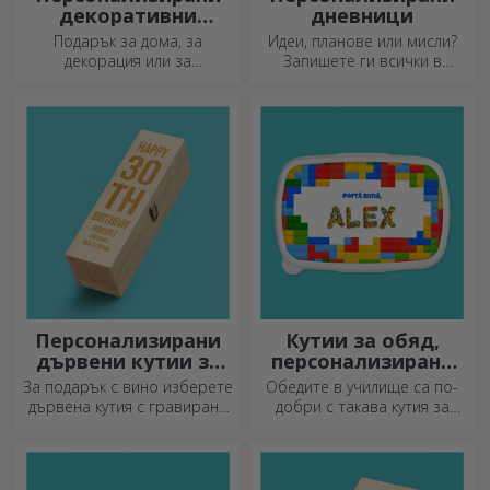
декоративни
дневници
възглавници
Подарък за дома, за
Идеи, планове или мисли?
декорация или за
Запишете ги всички в
прегръдка,
персонализиран дневник и
персонализираните
съхранявайте всичките си
възглавници са идеални за
спомени наблизо.
всеки повод.
Персонализирани
Кутии за обяд,
дървени кутии за
персонализирани
вино
касероли
За подарък с вино изберете
Обедите в училище са по-
дървена кутия с гравирани
добри с такава кутия за
специални послания.
храна. Персонализирайте я
и подгответе вашето дете
за нов ден!