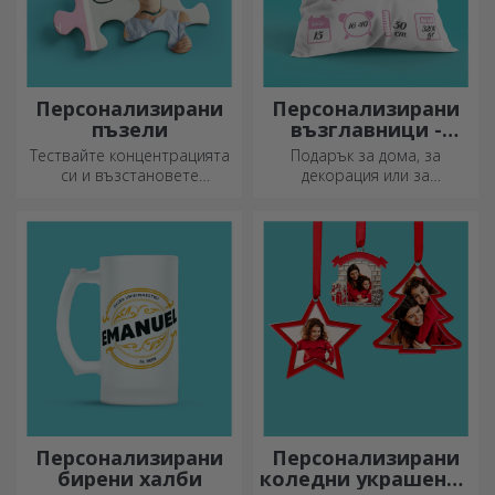
Персонализирани
Персонализирани
пъзели
възглавници -
голям формат
Тествайте концентрацията
Подарък за дома, за
си и възстановете
декорация или за
изображението на
прегръдка,
персонализиран пъзел с
персонализираните
любимите си снимки.
възглавници са идеални за
всеки повод.
Персонализирани
Персонализирани
бирени халби
коледни украшения