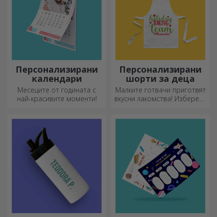
Персонализирани
Персонализирани
календари
шорти за деца
Месеците от годината с
Малките готвачи приготвят
най-красивите моменти!
вкусни лакомства! Изберете
престилка, която го
представя, и се
присъединете към него в
кухнята!