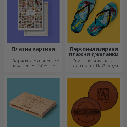
Платна картини
Персонализирани
плажни джапанки
Най-красивите спомени се
Симпатични джапанки,
пазят скъпо! Изберете
готови за тен! Кой модел
подарък, който ще
ще изберете да
развълнува!
персонализирате?