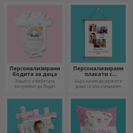
Персонализиране на
памучни или спортни
модели, изберете
подходящия!
Персонализирани
Персонализирани
бодита за деца
плакати с
закачалки
Защото и бебетата
Бърз начин да украсите
заслужават да бъдат
дома си или специален
модерни!
подарък за любимите си
хора!