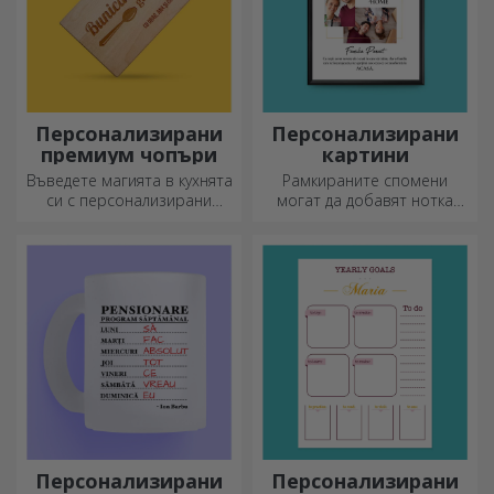
Персонализирани
Персонализирани
премиум чопъри
картини
Въведете магията в кухнята
Рамкираните спомени
си с персонализирани
могат да добавят нотка
ножове.
оригиналност към вашия
дом, да персонализират
вашите картини и да
създадат вашата собствена
история!
Персонализирани
Персонализирани