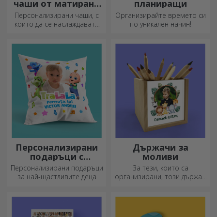
чаши от матирано
планиращи
стъкло
Персонализирани чаши, с
Организирайте времето си
които да се наслаждавате
по уникален начин!
всеки ден!
Персонализирани
Държачи за
подаръци с
моливи
официална
Персонализирани подаръци
За тези, които са
лицензия - TraLaLa
за най-щастливите деца
организирани, този държач
е идеалният подарък.