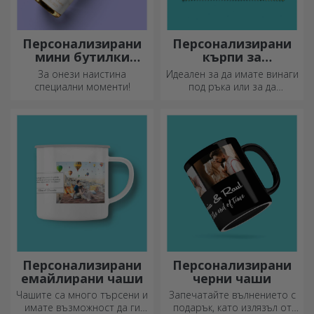
Персонализирани
Персонализирани
мини бутилки
кърпи за
пенливо вино
почистване на
За онези наистина
Идеален за да имате винаги
екрани и стъкла
специални моменти!
под ръка или за да
подарите на близките си.
Персонализирани
Персонализирани
емайлирани чаши
черни чаши
Чашите са много търсени и
Запечатайте вълнението с
имате възможност да ги
подарък, като излязъл от