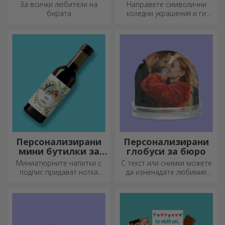
за елха
За всички любители на
Направете символични
бирата
коледни украшения и ги
подарете на близките си!
Персонализирани
Персонализирани
мини бутилки за
глобуси за бюро
вино
Миниатюрните напитки с
С текст или снимки можете
подпис придават нотка
да изненадате любимия
любов и емоция, когато са
човек с специален аксесоар
персонализирани.
за офиса.