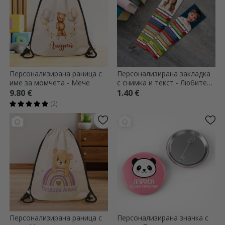
Персонализирана раница с
Персонализирана закладка
име за момчета - Мече
с снимка и текст - Любител
на книгите
9.80 €
1.40 €
(2)
Персонализирана раница с
Персонализирана значка с