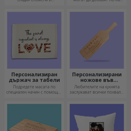
направете деня им по-
оригиналност към вашия
красив! Изберете модела,
дом, да персонализират
който ви харесва, и им
вашите картини и да
подарете сладък
създадат вашата собствена
персонализиран подарък!
история!
Персонализиран
Персонализирани
държач за табели
ножове във
формата на
Подредете масата по
Любителите на кухнята
бутилка
специален начин с помощта
заслужават всички похвали.
на подложки за чинии. Те
Ножовете с форма на
могат да бъдат
бутилка са идеални за
персонализирани с
сервиране на готови
послание или името на
деликатеси.
всеки член на масата.