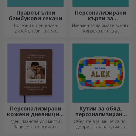
Правоъгълни
Персонализирани
бамбукови секачи
кърпи за
почистване на
Полезни и с уникален
Идеален за да имате винаги
екрани и стъкла
дизайн, тези големи
под ръка или за да
гравирани дъски за рязане
подарите на близките си.
са идеални за най-
апетитните деликатеси,
приготвени в кухнята.
Персонализирани
Кутии за обяд,
кожени дневници в
персонализирани
цвят
касероли
Идеи, планове или мисли?
Обедите в училище са по-
Запишете ги всички в
добри с такава кутия за
персонализиран дневник и
храна. Персонализирайте я