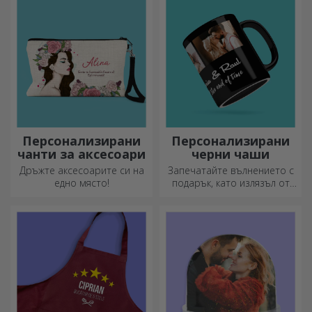
подаръци!
Персонализирани
Персонализирани
чанти за аксесоари
черни чаши
Дръжте аксесоарите си на
Запечатайте вълнението с
едно място!
подарък, като излязъл от
приказка! Изцяло черните
чаши с изображения или
текст правят силно
впечатление на всеки,
който ги получи като
подарък.