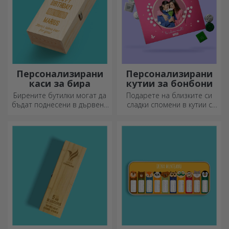
Персонализирани
Персонализирани
каси за бира
кутии за бонбони
Бирените бутилки могат да
Подарете на близките си
бъдат поднесени в дървени
сладки спомени в кутии с
кутии с гравирано име на
вкусни бонбони!
получателя и придружени от
персонализирано послание.