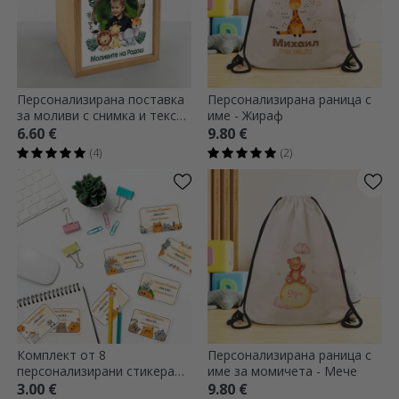
Персонализирана поставка
Персонализирана раница с
за моливи с снимка и текст -
име - Жираф
Животни
6.60 €
9.80 €
(4)
(2)
Комплект от 8
Персонализирана раница с
персонализирани стикера
име за момичета - Мече
(самозалепващи се етикети)
3.00 €
9.80 €