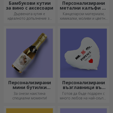
Бамбукови кутии
Персонализирани
за вино с аксесоари
метални калъфи за
моливи
Дървената кутия е
Канцеларски материали,
идеалното допълнение за
химикалки, моливи и цветни
елегантно представяне на
маркери могат да се
бутилки вино.
съхраняват заедно в
персонализираните калъфи
за моливи на StarGift!
Персонализирани
Персонализирани
мини бутилки
възглавници във
пенливо вино
формата на сърце
За онези наистина
Готов да бъде подарен с
специални моменти!
много любов на най-скъпия
ви човек.