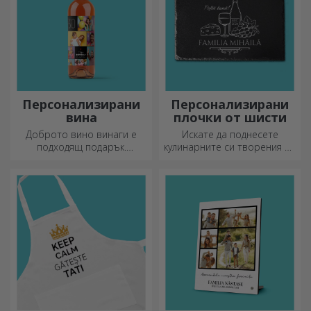
Персонализирани
Персонализирани
вина
плочки от шисти
Доброто вино винаги е
Искате да поднесете
подходящ подарък.
кулинарните си творения по
Изберете персонализирано
наистина впечатляващ
вино и го подарете с името
начин? Изберете плочи от
на получателя върху него.
шисти и създайте свой
собствен дизайн!