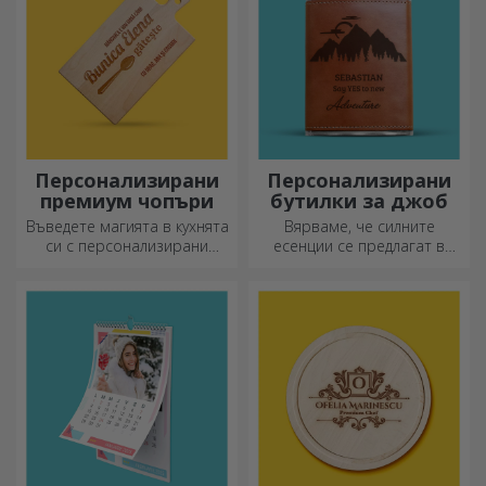
Персонализирани
Персонализирани
премиум чопъри
бутилки за джоб
Въведете магията в кухнята
Вярваме, че силните
си с персонализирани
есенции се предлагат в
ножове.
малки бутилки. Какво ще
кажете за персонализирана
джобна бутилка?