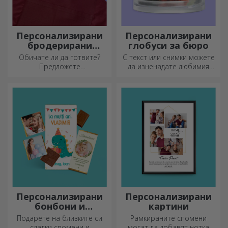
Персонализирани
Персонализирани
бродерирани
глобуси за бюро
шорти
Обичате ли да готвите?
С текст или снимки можете
Предложете
да изненадате любимия
персонализирани престилки
човек с специален аксесоар
с бродерия за всеки готвач!
за офиса.
Персонализирани
Персонализирани
бонбони и
картини
сладкиши
Подарете на близките си
Рамкираните спомени
сладки спомени и
могат да добавят нотка