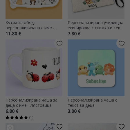
Кутия за обяд,
Персонализирана училищна
персонализирана с име -
екипировка с снимка и текст
Животни
- Животни
11.80 €
7.80 €
Персонализирана чаша за
Персонализирана чаша с
деца с име - Лястовица
текст за деца
6.80 €
3.00 €
(1)