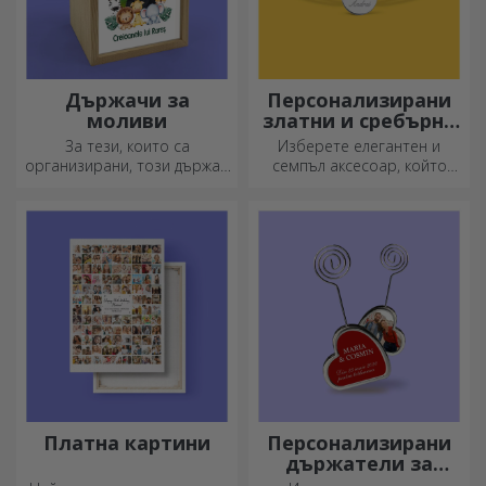
Държачи за
Персонализирани
моливи
златни и сребърни
гривни
За тези, които са
Изберете елегантен и
организирани, този държач
семпъл аксесоар, който
е идеалният подарък.
според вас най-добре
отразява личността на
човека, който ще го носи.
Платна картини
Персонализирани
държатели за
съобщения