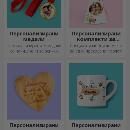
Персонализирани
Персонализирани
медали
комплекти за
засаждане на
Персонализираните медали
Специални мърцишорчета
пирамидални
са най-ценени за всички
за една прекрасна пролет!
цветя
положени усилия.
Персонализирайте ги и
признайте заслугите им!
Персонализирани
Персонализирани