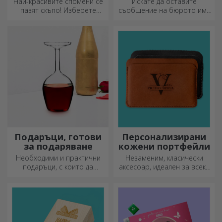
Най-красивите спомени се
Искате да оставите
пазят скъпо! Изберете
съобщение на бюрото им?
подарък, който ще
Оставете им скъп спомен с
развълнува!
персонализирани
държатели за съобщения.
Подаръци, готови
Персонализирани
за подаряване
кожени портфейли
Необходими и практични
Незаменим, класически
подаръци, с които да
аксесоар, идеален за всеки
изненадате близките си!
мъж!
Изберете първокласни
подаръци с бърза доставка,
независимо от повода!