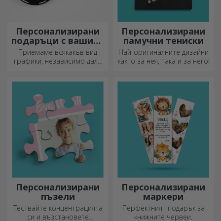
Персонализирани
Персонализирани
подаръци с вашите
памучни тениски
графики
Приемаме всякакъв вид
Най-оригиналните дизайни
графики, независимо дали
както за нея, така и за него!
са снимки, текст или и двете.
:) Сега можете да получите
подаръка, който искате!
Персонализирани
Персонализирани
пъзели
маркери
Тествайте концентрацията
Перфектният подарък за
си и възстановете
книжните червеи.