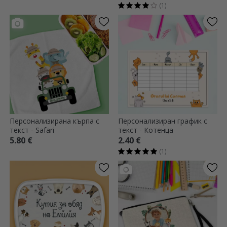
за училище с текст -
(1)
Котенца
Персонализирана кърпа с
Персонализиран график с
текст - Safari
текст - Котенца
5.80 €
2.40 €
(1)