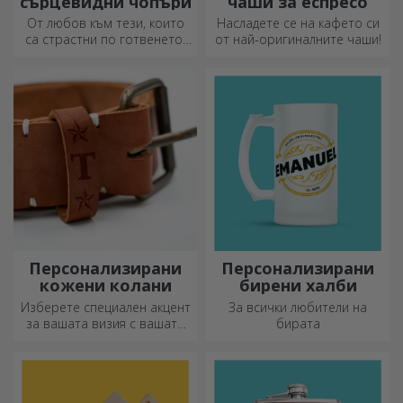
сърцевидни чопъри
чаши за еспресо
От любов към тези, които
Насладете се на кафето си
са страстни по готвенето,
от най-оригиналните чаши!
създадохме подаръци във
формата на сърце за най-
умелите домакини.
Персонализирани
Персонализирани
кожени колани
бирени халби
Изберете специален акцент
За всички любители на
за вашата визия с вашата
бирата
инициал или име!
Персонализираните колани
придават елегантност и
стил!