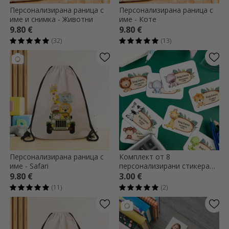
Персонализирана раница с
Персонализирана раница с
име и снимка - Животни
име - Коте
9.80 €
9.80 €
(32)
(13)
Персонализирана раница с
Комплект от 8
име - Safari
персонализирани стикера
(самозалепващи се етикети)
9.80 €
3.00 €
за училище с текст -
(11)
(2)
Животни