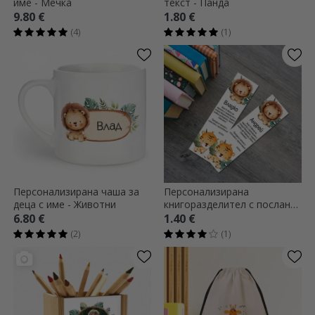
име - Мечка
текст - Панда
9.80 €
1.80 €
(4)
(1)
Персонализирана чаша за
Персонализирана
деца с име - Животни
книгоразделител с послание
и име за деца - Животни
6.80 €
1.40 €
(2)
(1)