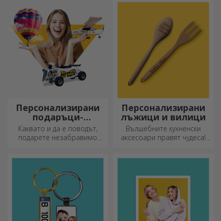
партньорство с бяло-
подарете оригинални
лилавия отбор.
подаръци.
Персонализирани
Персонализирани
подаръци-
лъжици и вилици
преживявания
Каквато и да е поводът,
Вълшебните кухненски
подарете незабравимо
аксесоари правят чудеса!
преживяване –
Вилиците и лъжиците са
незабравими спомени,
чудесен екип за най-
адреналин или релаксация.
сложните рецепти.