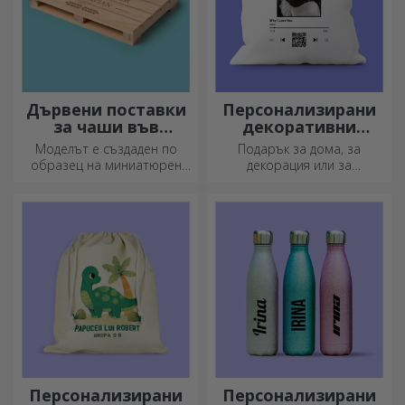
Дървени поставки
Персонализирани
за чаши във
декоративни
формата на палет
възглавници
Моделът е създаден по
Подарък за дома, за
образец на миниатюрен
декорация или за
палет, използван в складове
прегръдка,
и транспорт, и предлага
персонализираните
автентичен вид.
възглавници са идеални за
всеки повод.
Персонализирани
Персонализирани