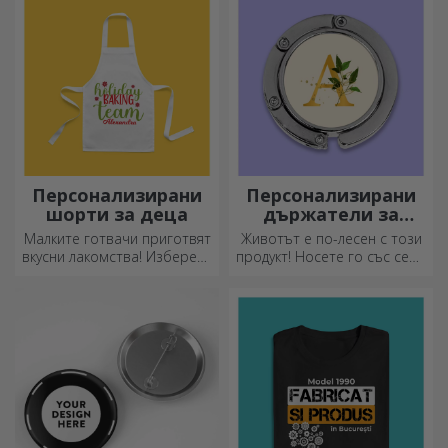
Персонализирани
Персонализирани
шорти за деца
държатели за
чанти за маса
Малките готвачи приготвят
Животът е по-лесен с този
вкусни лакомства! Изберете
продукт! Носете го със себе
престилка, която го
си, където и да отидете!
представя, и се
присъединете към него в
кухнята!