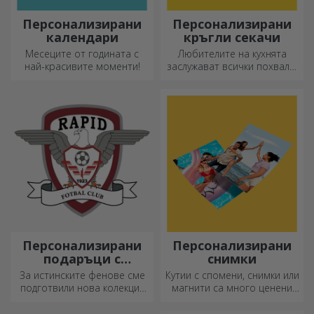
Персонализирани
Персонализирани
календари
кръгли секачи
Месеците от годината с
Любителите на кухнята
най-красивите моменти!
заслужават всички похвали,
затова вкусните ястия се
приготвят с най-
креативните ножове.
Изберете подходящия!
Персонализирани
Персонализирани
подаръци с
снимки
официална
За истинските фенове сме
Кутии с спомени, снимки или
лицензия - FC Rapid
подготвили нова колекция
магнити са много ценени
1923 Букурещ
от официално лицензирани
подаръци. Изберете
продукти на Rapid, в
любимите си снимки и