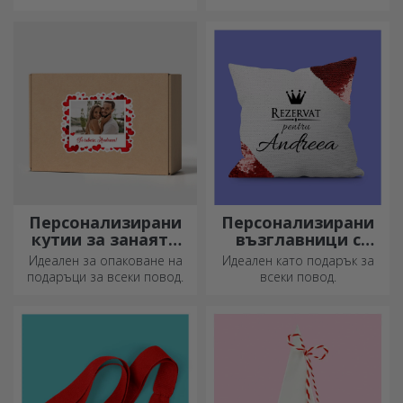
изображението на
персонализиран пъзел с
любимите си снимки.
Персонализирани
Персонализирани
кутии за занаяти
възглавници с
със стикери
пайети
Идеален за опаковане на
Идеален като подарък за
подаръци за всеки повод.
всеки повод.