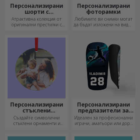
Персонализирани
Персонализирани
шорти с
фоторамки
фотография или
Атрактивна колекция от
Любимите ви снимки могат
бродерия
оригинални престилки с
да бъдат изложени на видно
бродерии или картинки са
място – изберете
идеални подаръци за
персонализирани
любителите на готвенето.
фоторамки!
Персонализирани
Персонализирани
стъклени
предпазители за
орнаменти
футбол
Създайте символични
Идеален за професионални
стъклени орнаменти и
играчи, аматьори или дори
подарете на близките си
деца, които обичат футбола
оригинални и уникални