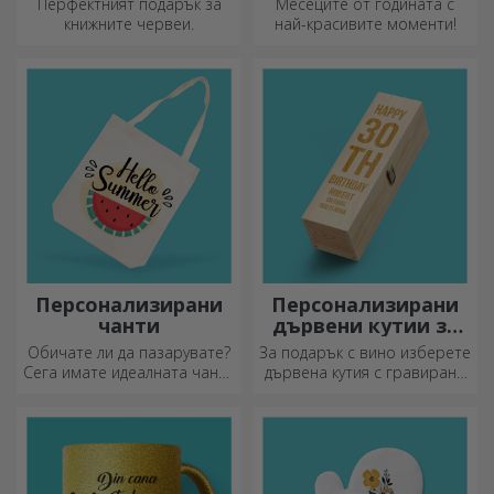
Перфектният подарък за
Месеците от годината с
книжните червеи.
най-красивите моменти!
Персонализирани
Персонализирани
чанти
дървени кутии за
вино
Обичате ли да пазарувате?
За подарък с вино изберете
Сега имате идеалната чанта
дървена кутия с гравирани
за малки покупки,
специални послания.
просторна и много шик.