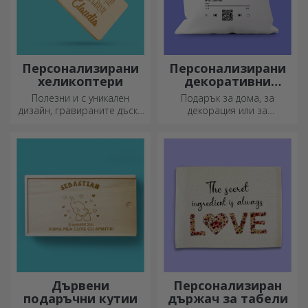
Персонализирани
Персонализирани
хеликоптери
декоративни
възглавници
Полезни и с уникален
Подарък за дома, за
дизайн, гравираните дъски
декорация или за
за рязане са идеални за
прегръдка,
най-апетитните деликатеси,
персонализираните
приготвени в кухнята.
възглавници са идеални за
всеки повод.
Дървени
Персонализиран
подаръчни кутии
държач за табели