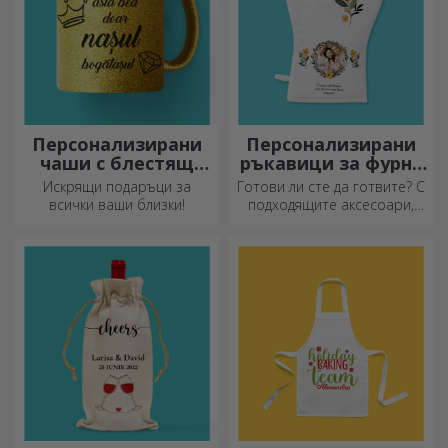
Персонализирани
Персонализирани
чаши с блестящ
ръкавици за фурна
ефект
и кухненски
Искрящи подаръци за
Готови ли сте да готвите? С
аксесоари
всички ваши близки!
подходящите аксесоари,
ръкавиците за фурна и
прихватките за тенджери
ще улеснят работата ви в
кухнята.