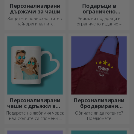
Персонализирани
Подаръци в
държачи за чаши
ограничено
издание
Защитете повърхностите с
Уникални подаръци в
най-оригиналните
ограничено издание –
подложки.
специални изненади за
незабравими моменти
Персонализирани
Персонализирани
чаши с дръжки във
бродерирани
формата на сърце
шорти
Подарете на любимия човек
Обичате ли да готвите?
най-скъпите си спомени с
Предложете
персонализирани чаши с
персонализирани престилки
дръжки във формата на
с бродерия за всеки готвач!