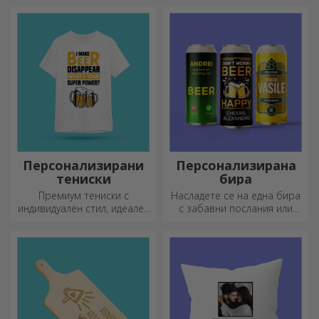
за офиса.
Персонализирани
Персонализирана
тениски
бира
Премиум тениски с
Насладете се на една бира
индивидуален стил, идеален
с забавни послания или
подарък за вашите близки.
дизайни!
Персонализиране на
памучни или спортни
модели, изберете
подходящия!