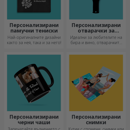
Персонализирани
Персонализирани
памучни тениски
отварачки за
бутилки и
Най-оригиналните дизайни
Идеални за любителите на
тирбушони
както за нея, така и за него!
бира и вино, отварачките
за бутилки и тирбушоните
могат да придобият изцяло
нов вид, когато са
персонализирани.
Персонализирани
Персонализирани
черни чаши
снимки
Запечатайте вълнението с
Кутии с спомени, снимки или