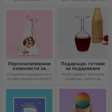
изображението на
зимата, термосите са лесни
персонализиран пъзел с
за персонализиране и
любимите си снимки.
можете да ги носите
навсякъде с вас!
Персонализирани
Подаръци, готови
комплекти за
за подаряване
засаждане на
Специални мърцишорчета
Необходими и практични
пирамидални
за една прекрасна пролет!
подаръци, с които да
цветя
изненадате близките си!
Изберете първокласни
подаръци с бърза доставка,
независимо от повода!