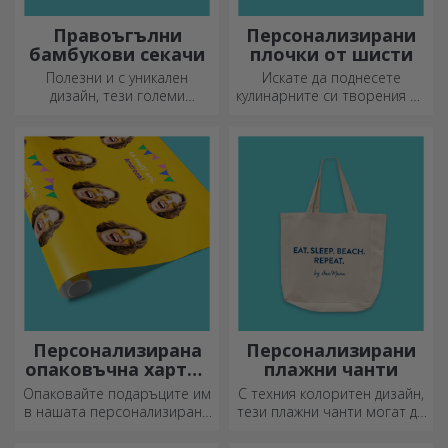
Правоъгълни
Персонализирани
бамбукови секачи
плочки от шисти
Полезни и с уникален
Искате да поднесете
дизайн, тези големи
кулинарните си творения по
гравирани дъски за рязане
наистина впечатляващ
са идеални за най-
начин? Изберете плочи от
апетитните деликатеси,
шисти и създайте свой
приготвени в кухнята.
собствен дизайн!
Персонализирана
Персонализирани
опаковъчна хартия
плажни чанти
за подаръци
Опаковайте подаръците им
С техния колоритен дизайн,
в нашата персонализирана
тези плажни чанти могат да
хартия, така че дори да не
бъдат идеалният подарък за
искат да ги отворят.
любим човек или, защо не,