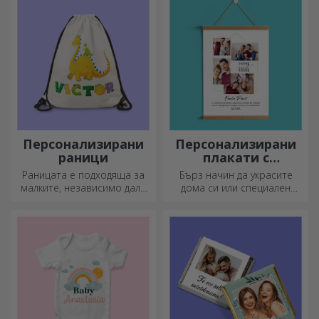
сърце.
Персонализирани
Персонализирани
раници
плакати с
закачалки
Раницата е подходяща за
Бърз начин да украсите
малките, независимо дали
дома си или специален
ходят на детска градина или
подарък за любимите си
започват училище.
хора!
Създайте тази, която най-
добре подхожда на вашето
дете!