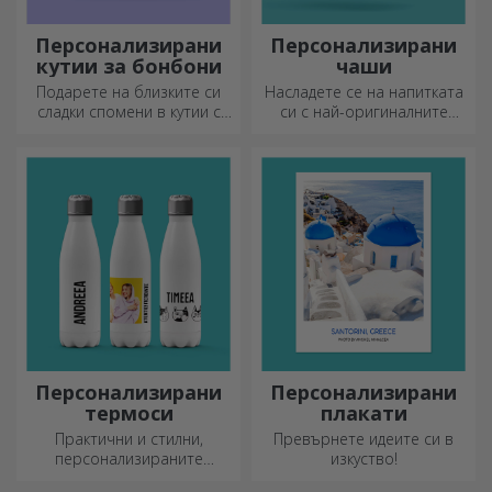
Персонализирани
Персонализирани
кутии за бонбони
чаши
Подарете на близките си
Насладете се на напитката
сладки спомени в кутии с
си с най-оригиналните
вкусни бонбони!
персонализирани чаши.
Персонализирани
Персонализирани
термоси
плакати
Практични и стилни,
Превърнете идеите си в
персонализираните
изкуство!
термоси са идеални за