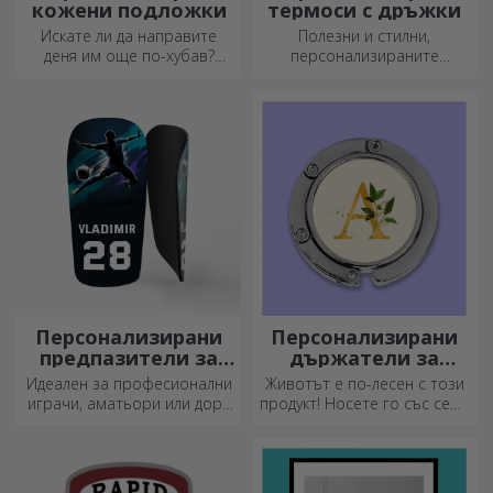
кожени подложки
термоси с дръжки
Искате ли да направите
Полезни и стилни,
деня им още по-хубав?
персонализираните
Оставете им скъп спомен с
термоси са идеални за
помощта на подложки за
наслаждаване на любимата
чаши, които лесно могат да
ви напитка през всеки
бъдат персонализирани.
сезон.
Персонализирани
Персонализирани
предпазители за
държатели за
футбол
чанти за маса
Идеален за професионални
Животът е по-лесен с този
играчи, аматьори или дори
продукт! Носете го със себе
деца, които обичат футбола
си, където и да отидете!