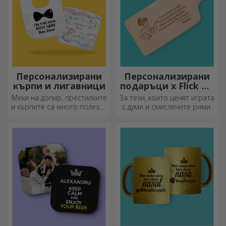
Персонализирани
Персонализирани
кърпи и лигавници
подаръци x Flick Mr
Rima
Меки на допир, престилките
За тези, които ценят играта
и кърпите са много полезни
с думи и смислените рими.
и идеални за носене
навсякъде!