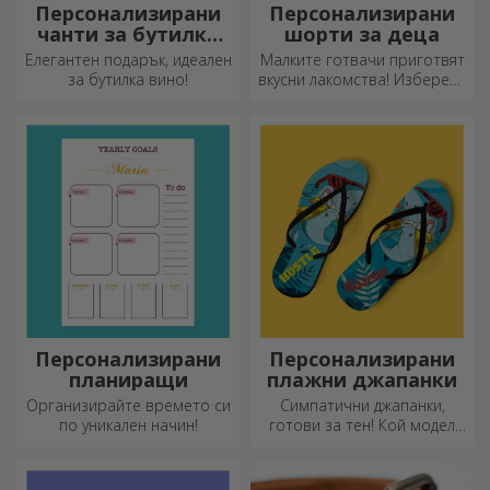
Персонализирани
Персонализирани
чанти за бутилки
шорти за деца
вино
Елегантен подарък, идеален
Малките готвачи приготвят
за бутилка вино!
вкусни лакомства! Изберете
престилка, която го
представя, и се
присъединете към него в
кухнята!
Персонализирани
Персонализирани
планиращи
плажни джапанки
Организирайте времето си
Симпатични джапанки,
по уникален начин!
готови за тен! Кой модел
ще изберете да
персонализирате?