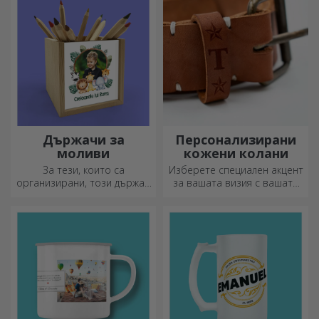
Държачи за
Персонализирани
моливи
кожени колани
За тези, които са
Изберете специален акцент
организирани, този държач
за вашата визия с вашата
е идеалният подарък.
инициал или име!
Персонализираните колани
придават елегантност и
стил!