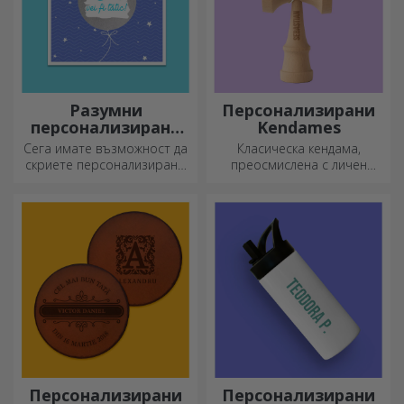
Разумни
Персонализирани
персонализирани
Kendames
поздравителни
Сега имате възможност да
Класическа кендама,
картички и
скриете персонализирано
преосмислена с личен
картички
съобщение за вашите
подход
близки и да ги изненадате,
независимо от повода.
Персонализирани
Персонализирани