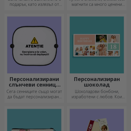
подарък, като излязъл от
магнити са много ценени
приказка! Изцяло черните
подаръци. Изберете
чаши с изображения или
любимите си снимки и
текст правят силно
подарете оригинални
впечатление на всеки,
подаръци.
който ги получи като
подарък.
Персонализирани
Персонализиран
слънчеви сенници
шоколад
за автомобили
Сега сенниците също могат
Шоколадови бонбони,
да бъдат персонализирани
изработени с любов. Кои
и са идеални за намаляване
ще изберете?
на топлината в колата.