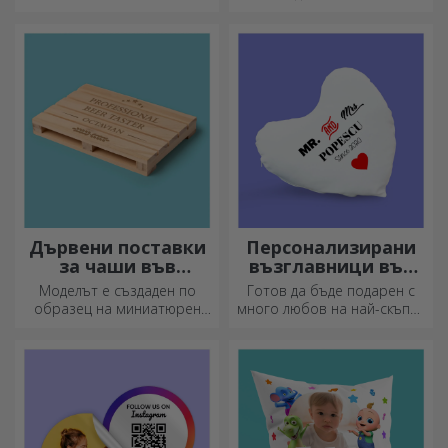
картинки или дизайни,
направете деня им по-
подходящи за всеки сезон.
красив! Изберете модела,
който ви харесва, и им
подарете сладък
персонализиран подарък!
Дървени поставки
Персонализирани
за чаши във
възглавници във
формата на палет
формата на сърце
Моделът е създаден по
Готов да бъде подарен с
образец на миниатюрен
много любов на най-скъпия
палет, използван в складове
ви човек.
и транспорт, и предлага
автентичен вид.