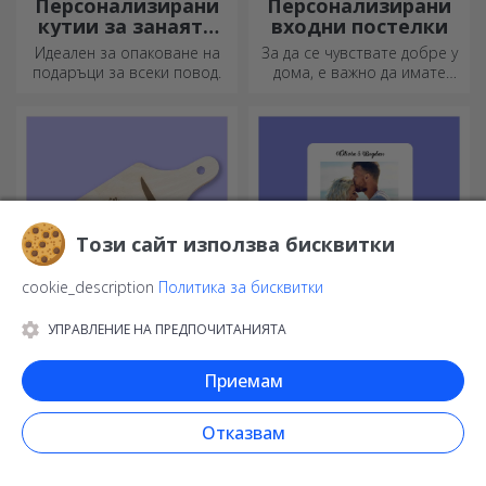
Персонализирани
Персонализирани
кутии за занаяти
входни постелки
със стикери
Идеален за опаковане на
За да се чувствате добре у
подаръци за всеки повод.
дома, е важно да имате
килим на входа.
Персонализирайте ги и ще
имате най-атрактивните
килими!
Този сайт използва бисквитки
cookie_description
Политика за бисквитки
УПРАВЛЕНИЕ НА ПРЕДПОЧИТАНИЯТА
Персонализирани
Персонализирана
мини хеликоптери
LED нощна лампа
Приемам
Малки идеи, големи
Подарък, който носи радост
резултати! Вкусните ястия се
и вълнение!
Отказвам
приготвят с най-
креативните кухненски
ножове, изберете