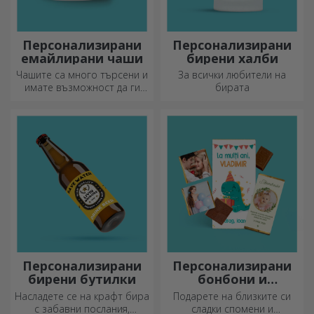
Персонализирани
Персонализирани
емайлирани чаши
бирени халби
Чашите са много търсени и
За всички любители на
имате възможност да ги
бирата
персонализирате и да ги
носите със себе си, където
и да отидете, защото
емайлираните не се чупят.
Персонализирани
Персонализирани
бирени бутилки
бонбони и
сладкиши
Насладете се на крафт бира
Подарете на близките си
с забавни послания,
сладки спомени и