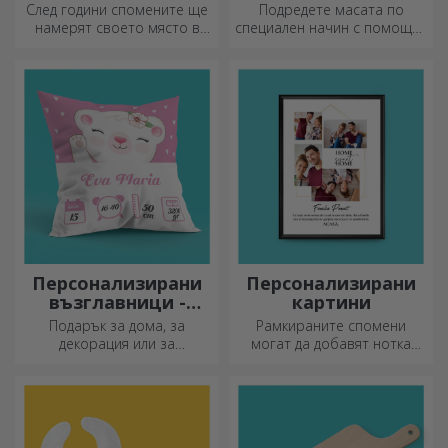
След години спомените ще
Подредете масата по
намерят своето място в
специален начин с помощта
подаръчни кутии.
на подложки за чинии. Те
Персонализирайте ги с най-
могат да бъдат
оригиналното послание.
персонализирани с
послание или името на
всеки член на масата.
Персонализирани
Персонализирани
възглавници -
картини
голям формат
Подарък за дома, за
Рамкираните спомени
декорация или за
могат да добавят нотка
прегръдка,
оригиналност към вашия
персонализираните
дом, да персонализират
възглавници са идеални за
вашите картини и да
всеки повод.
създадат вашата собствена
история!