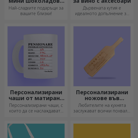
мини шоколадови
за вино с аксесоари
барове
Най-сладките подаръци за
Дървената кутия е
вашите близки!
идеалното допълнение за
елегантно представяне на
бутилки вино.
Персонализирани
Персонализирани
чаши от матирано
ножове във
стъкло
формата на
Персонализирани чаши, с
Любителите на кухнята
бутилка
които да се наслаждавате
заслужават всички похвали.
всеки ден!
Ножовете с форма на
бутилка са идеални за
сервиране на готови
деликатеси.