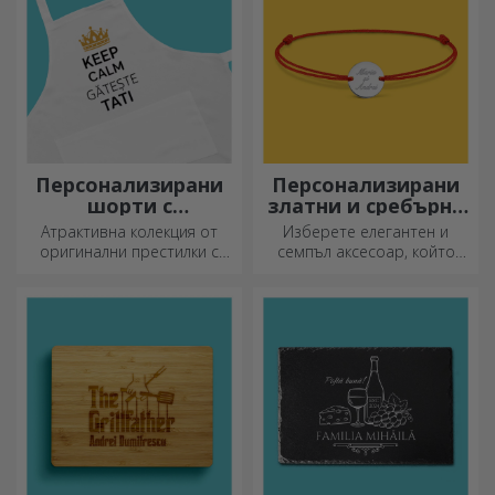
Персонализирани
Персонализирани
шорти с
златни и сребърни
фотография или
гривни
Атрактивна колекция от
Изберете елегантен и
бродерия
оригинални престилки с
семпъл аксесоар, който
бродерии или картинки са
според вас най-добре
идеални подаръци за
отразява личността на
любителите на готвенето.
човека, който ще го носи.