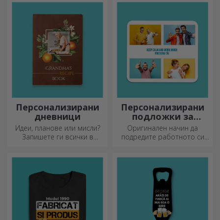
нов аксесоар във вашата
колекция от чанти.
Персонализирани
Персонализирани
дневници
подложки за
мишка
Идеи, планове или мисли?
Оригинален начин да
Запишете ги всички в
подредите работното си
персонализиран дневник и
място е да
съхранявайте всичките си
персонализирате най-
спомени наблизо.
готините си подложки за
мишка.