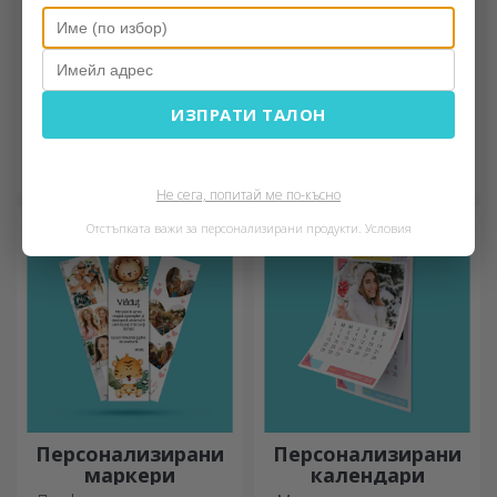
Персонализирани
Персонализирани
ИЗПРАТИ ТАЛОН
вина
кожени портфейли
Доброто вино винаги е
Незаменим, класически
подходящ подарък.
аксесоар, идеален за всеки
Изберете персонализирано
мъж!
Не сега, попитай ме по-късно
вино и го подарете с името
Отстъпката важи за персонализирани продукти.
Условия
на получателя върху него.
Персонализирани
Персонализирани
маркери
календари