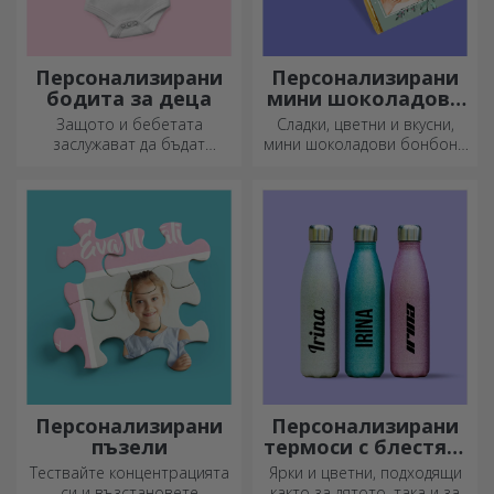
Персонализирани
Персонализирани
бодита за деца
мини шоколадови
бонбони
Защото и бебетата
Сладки, цветни и вкусни,
заслужават да бъдат
мини шоколадови бонбони
модерни!
могат да се предлагат в
комплекти или поотделно,
идеални за всеки любител
на шоколада.
Персонализирани
Персонализирани
пъзели
термоси с блестящ
дизайн
Тествайте концентрацията
Ярки и цветни, подходящи
си и възстановете
както за лятото, така и за