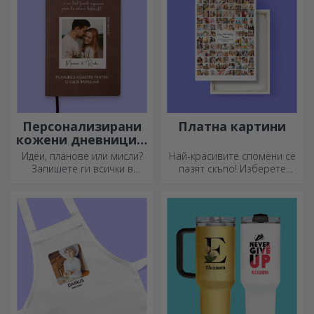
Персонализирани
Платна картини
кожени дневници в
цвят
Идеи, планове или мисли?
Най-красивите спомени се
Запишете ги всички в
пазят скъпо! Изберете
персонализиран дневник и
подарък, който ще
съхранявайте всичките си
развълнува!
спомени наблизо.