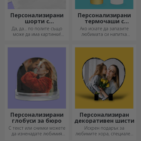
Персонализирани
Персонализирани
шорти с
термочаши с
фотографии
дръжка и сламка
Да, да... по полите също
Ако искате да запазите
може да има картинки!
любимата си напитка
Атрактивна колекция от
студена или да поддържате
оригинални поли.
кафето си топло, когато
тръгвате на дълго
пътуване, нашата термоса
е идеална за такива случаи.
Персонализирани
Персонализиран
глобуси за бюро
декоративен шисти
С текст или снимки можете
Искрен подарък за
да изненадате любимия
любимите хора, специален
човек с специален аксесоар
декоративен елемент.