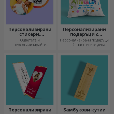
Персонализирани
Персонализирани
стикери,
подаръци с
самозалепващи се
официална
Оцветете и
Персонализирани подаръци
етикети
лицензия - TraLaLa
персонализирайте
за най-щастливите деца
бележниците и дневниците
си.
Персонализирани
Бамбукови кутии