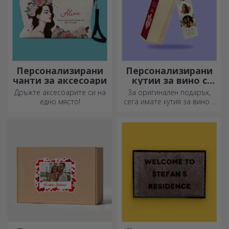
Персонализирани
Персонализирани
чанти за аксесоари
кутии за вино с
фотография
Дръжте аксесоарите си на
За оригинален подарък,
едно място!
сега имате кутия за вино с
фотографии/съобщение,
идеална за изключителен
подарък!