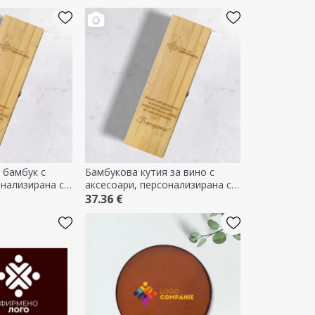
 бамбук с
Бамбукова кутия за вино с
онализирана с
аксесоари, персонализирана с
лого и текст - Благодаря!
37.36 €