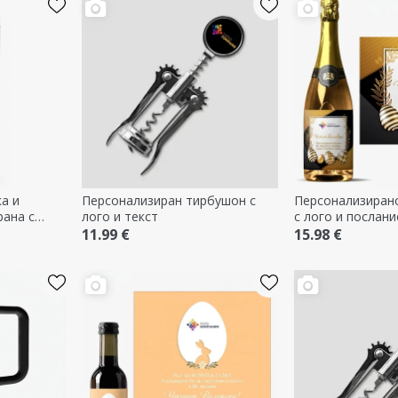
а и
Персонализиран тирбушон с
Персонализиран
рана с
лого и текст
с лого и послани
Великден!
11.99 €
15.98 €