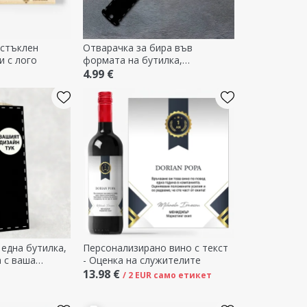
 стъклен
Отварачка за бира във
и с лого
формата на бутилка,
персонализирана с ваш
4.99 €
собствен дизайн
 една бутилка,
Персонализирано вино с текст
 с ваша
- Оценка на служителите
ка
13.98 €
/ 2 EUR само етикет