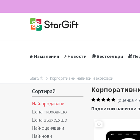
🔥 Намаления
⚡️ Новости
🤩 Бестселъри
🎁 П
StarGift
Корпоративни напитки и аксесоари
Корпоративни
Сортирай
(
оценка 4.
Най-продавани
Подписни напитки з
Цена низходящо
Цена възходящо
Най-оценявани
Най-нови