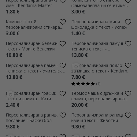
Персонализирана памучна
Персонализиран график с
тениска с име за учители -
текст и снимка - Медал
Сърце
13.80 €
2.40 €