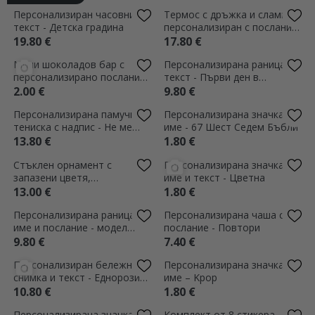
Комплект от 3
Персонализиран магнит
персонализирани маркери
10x10 с фотография и текст
за книги с снимка, име и
- Първи ден в училище
3.60 €
2.60 €
текст - Еднорози
(1)
Кутия за обяд,
Персонализирана раница с
персонализирана с текст -
текст - Капибара
Кити
11.80 €
9.80 €
(1)