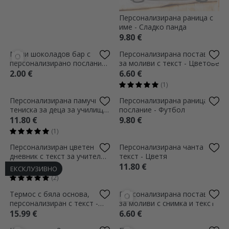
Персонализирана поставка
Персонализирана раница с
за моливи с текст - Цветя
име - Сладко панда
за теб
6.60 €
9.80 €
Мини шоколадов бар с
Персонализирана поставка
персонализирано послание
за моливи с текст - Цветове
- Първи ден в училище
2.00 €
6.60 €
(1)