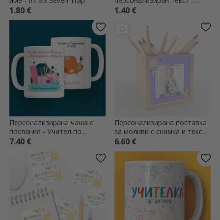
име - 67 Six Seven Trap
персонализиран текст -
Книги
1.80 €
1.40 €
Персонализирана чаша с
Персонализирана поставка
послание - Учител по
за моливи с снимка и текст -
изкуство
Обратно на училище
7.40 €
6.60 €