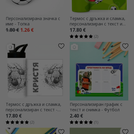
Персонализирана значка с
Термос с дръжка и сламка,
име - Топка
персонализиран с текст и
снимка - Малкият
1.80 €
1.26 €
17.80 €
футболист
(2)
Термос с дръжка и сламка,
Персонализиран график с
персонализиран с текст -
текст и снимка - Футбол
Футбол
17.80 €
2.40 €
(2)
(1)