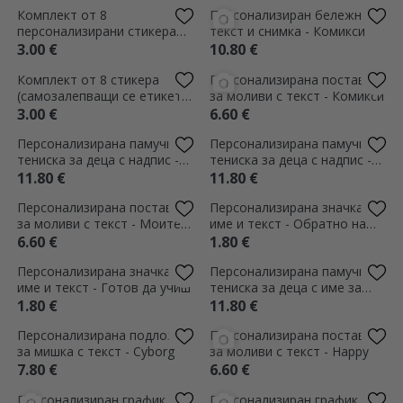
текст - Детска градина
персонализиран с послание
- Сладко панда
19.80 €
17.80 €
Мини шоколадов бар с
Персонализирана раница с
персонализирано послание
текст - Първи ден в
- Моливи
детската градина
2.00 €
9.80 €
Персонализирана памучна
Персонализирана значка с
тениска с надпис - Не ме
име - 67 Шест Седем Бъбли
карай да използвам
13.80 €
1.80 €
учителския си глас
Стъклен орнамент с
Персонализирана значка с
запазени цветя,
име и текст - Цветна
персонализиран с послание
13.00 €
1.80 €
за учителите - Обратно на
Персонализирана раница с
Персонализирана чаша с
училище
име и послание - модел
послание - Повтори
Unicorn
9.80 €
7.40 €
Персонализиран бележник с
Персонализирана значка с
снимка и текст - Еднорози
име – Kpop
График
10.80 €
1.80 €
Персонализирана значка с
Комплект от 8 стикера
име - Kendama Master
(самозалепващи се етикети)