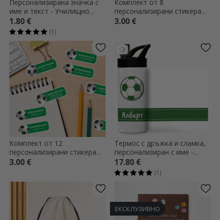
Персонализирана значка с
Комплект от 8
име и текст - Училищно
персонализирани стикера
време
(самозалепващи се етикети)
1.80 €
3.00 €
за училище - Футбол
(1)
Комплект от 12
Термос с дръжка и сламка,
персонализирани стикера
персонализиран с име -
(самозалепващи се етикети)
Футбол
3.00 €
17.80 €
за училище - Спорт
(1)
ЕКСКЛУЗИВНО