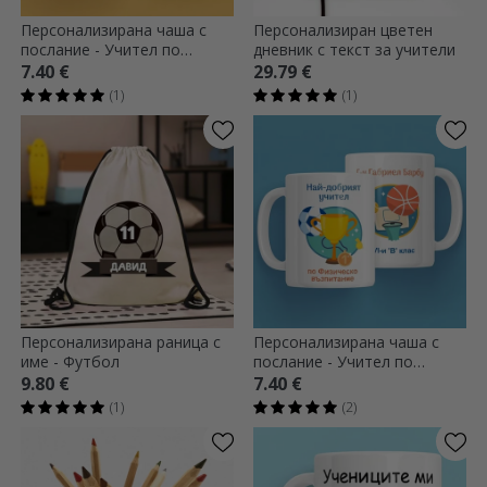
Персонализирана чаша с
Персонализиран цветен
послание - Учител по
дневник с текст за учители
география
7.40 €
29.79 €
(1)
(1)
Персонализирана раница с
Персонализирана чаша с
име - Футбол
послание - Учител по
физическо възпитание
9.80 €
7.40 €
(1)
(2)