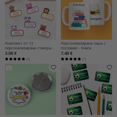
Комплект от 12
Персонализирана чаша с
персонализирани стикера
послание - Книги
(самозалепващи се етикети)
3.00 €
7.40 €
за училище - Животни
(3)
(1)