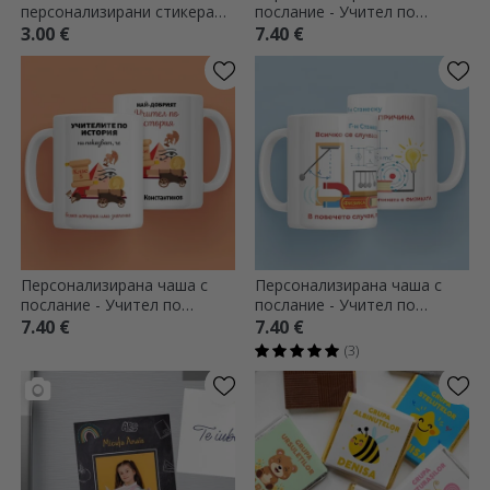
персонализирани стикера
послание - Учител по
(самозалепващи се етикети)
биология
3.00 €
7.40 €
за училище - Космос
Персонализирана чаша с
Персонализирана чаша с
послание - Учител по
послание - Учител по
история
физика
7.40 €
7.40 €
(3)