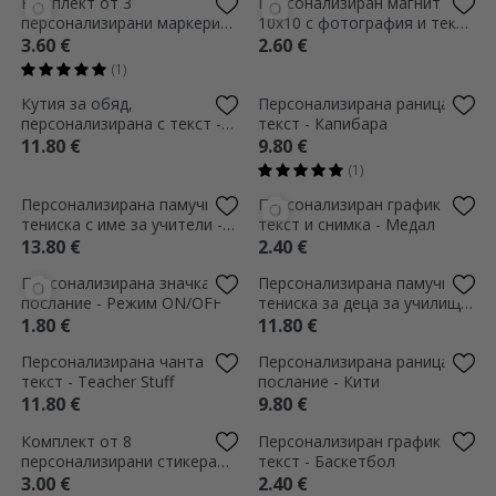
Персонализирана памучна
Персонализирана раница с
тениска за деца за училище
послание - Футбол
с текст и име - Fundita
11.80 €
9.80 €
Creativa
(1)
ЕКСКЛУЗИВНО
Персонализиран цветен
Персонализирана чанта с
дневник с текст за учители
текст - Цветя