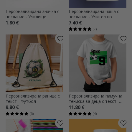
Персонализирана значка с
Персонализирана чаша с
послание - Училище
послание - Учител по
математика
1.80 €
7.40 €
(7)
Персонализирана раница с
Персонализирана памучна
текст - Футбол
тениска за деца с текст -
Футбол
9.80 €
11.80 €
(6)
(4)