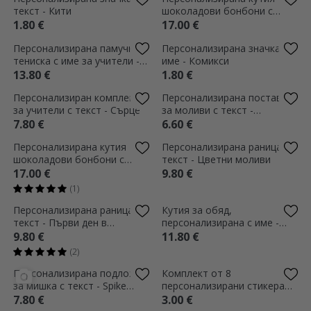
тениска за деца с надпис -
текст - Първи ден в
Моливи
училище
11.80 €
5.80 €
Термос с дръжка и сламка,
Магнит 10x15 см,
персонализиран с име -
персонализиран с
модел еднорог
фотография и текст -
17.80 €
3.10 €
Обратно на училище
Персонализирана значка с
Персонализирана памучна
текст - Тенис на маса
тениска за деца с текст -
Цветни цветя
1.80 €
11.80 €
Персонализирана поставка
Персонализирана чанта с
за моливи с послание - Кити
текст - Благодарност към
учителя
6.60 €
11.80 €
(1)
Персонализиран график с
Персонализиран график с
текст - Кити
текст - Трофей
2.40 €
2.40 €
Персонализиран цветен
Персонализирана значка с
дневник с текст - Най-
текст - Тенис
добрият учител на всички
29.79 €
1.80 €
ЕКСКЛУЗИВНО
времена
Персонализиран часовник с
Термос с дръжка и сламка,