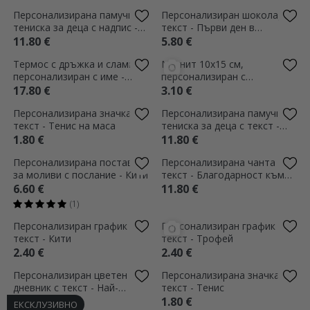
по математика
29.79 €
11.80 €
(2)
Термос с бяла основа,
Персонализирана поставка
персонализиран с текст -
за моливи с снимка и текст
Футбол
15.99 €
6.60 €