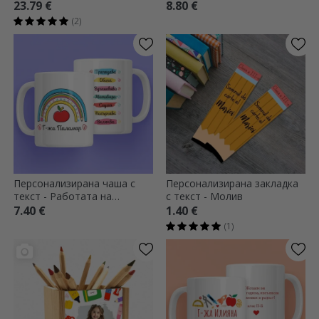
Плодовете на
Учител
23.79 €
8.80 €
образованието
(2)
Персонализирана чаша с
Персонализирана закладка
текст - Работата на
с текст - Молив
учителя
7.40 €
1.40 €
(1)