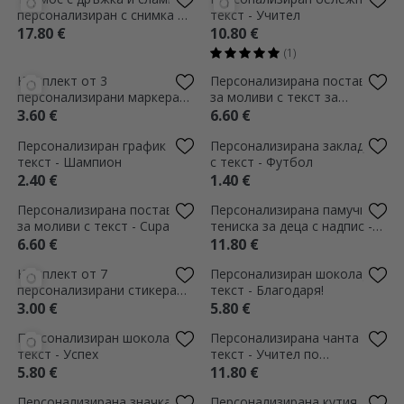
Персонализирана значка с
Персонализирана памучна
послание - Режим ON/OFF
тениска за деца за училище
- Молив
1.80 €
11.80 €
Персонализирана раница с
послание - Кити
9.80 €
Персонализирана чанта с
текст - Teacher Stuff
11.80 €
Комплект от 8
Персонализиран график с
персонализирани стикера
текст - Баскетбол
(самозалепващи се етикети)
3.00 €
2.40 €
за училище - Еднорог
Персонализирана памучна
Персонализиран шоколад с