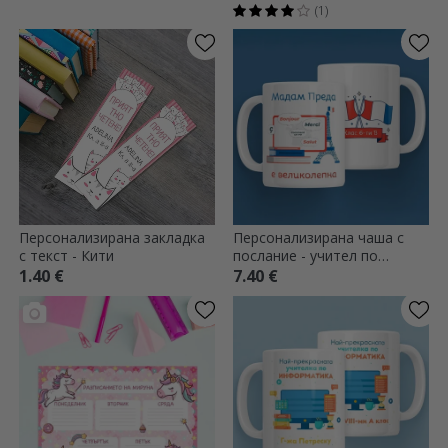
(1)
Персонализирана закладка
Персонализирана чаша с
с текст - Кити
послание - учител по
френски език
1.40 €
7.40 €