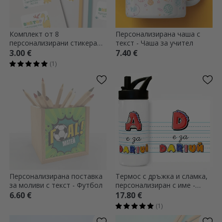
Комплект от 8
Персонализирана чаша с
персонализирани стикера
текст - Чаша за учител
(самозалепващи се етикети)
3.00 €
7.40 €
за училище - Дино
(1)
Персонализирана поставка
Термос с дръжка и сламка,
за моливи с текст - Футбол
персонализиран с име -
модел динозавър
6.60 €
17.80 €
(1)