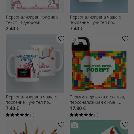
Персонализиран график с
Персонализирана чаша с
текст - Еднорози
послание - учител по
информационни технологии
2.40 €
7.40 €
Персонализирана чаша с
Термос с дръжка и сламка,
послание - учител по
персонализиран с име -
английски език
Lego
7.40 €
17.80 €
(1)
(1)