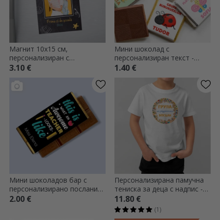
Магнит 10x15 см,
Мини шоколад с
персонализиран с
персонализиран текст -
фотография и текст -
Детска градина
3.10 €
1.40 €
Училище
Мини шоколадов бар с
Персонализирана памучна
персонализирано послание
тениска за деца с надпис -
за учителите
Деца
2.00 €
11.80 €
(1)