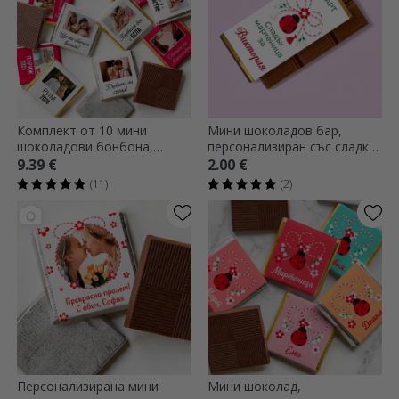
Комплект от 10 мини
Мини шоколадов бар,
шоколадови бонбона,
персонализиран със сладко
персонализирани с
послание
9.39 €
2.00 €
фотографии и текст
(11)
(2)
Персонализирана мини
Мини шоколад,