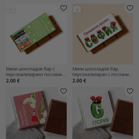
Мини шоколадов бар с
Мини шоколадов бар,
персонализирано послание
персонализиран с послание
- Книги
и име - Лястовици
2.00 €
2.00 €