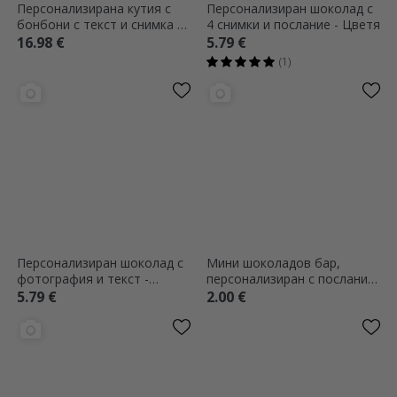
Персонализирана кутия с
Персонализиран шоколад с
бонбони с текст и снимка -
4 снимки и послание - Цветя
Цветя
16.98 €
5.79 €
(1)
Персонализиран шоколад с
Мини шоколадов бар,
фотография и текст -
персонализиран с послание
Пролетни цветя
и снимка - Красиви цветя
5.79 €
2.00 €