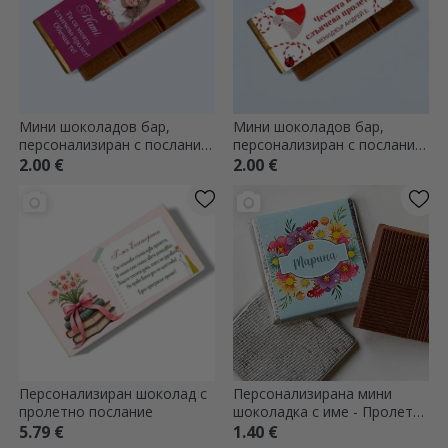
Мини шоколадов бар,
Мини шоколадов бар,
персонализиран с послание
персонализиран с послание
и снимка - Скъпи мой
и лого
2.00 €
2.00 €
Персонализиран шоколад с
Персонализирана мини
пролетно послание
шоколадка с име - Пролетни
цветя
5.79 €
1.40 €