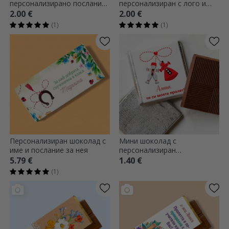
персонализирано послание
персонализиран с лого и
- 1 март
послание - Прекрасна
2.00 €
2.00 €
пролет
(1)
(1)
Персонализиран шоколад с
Мини шоколад с
име и послание за нея
персонализиран
романтичен текст
5.79 €
1.40 €
(1)