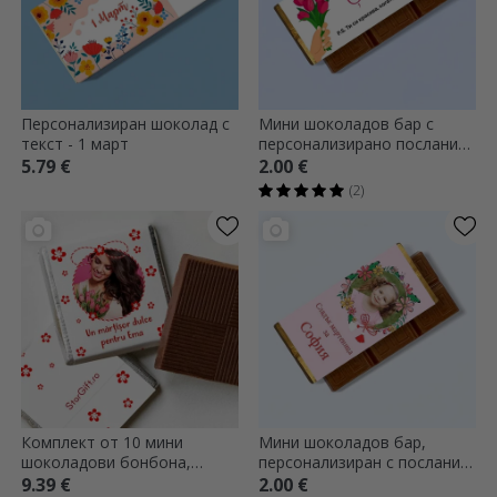
Персонализиран шоколад с
Мини шоколадов бар с
текст - 1 март
персонализирано послание
- Пролетни цветя
5.79 €
2.00 €
(2)
Комплект от 10 мини
Мини шоколадов бар,
шоколадови бонбона,
персонализиран с послание
персонализирани с
и снимка
9.39 €
2.00 €