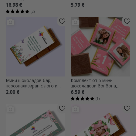
послание за директора -
16.98 €
5.79 €
Чудесна пролет
(2)
Мини шоколадов бар,
Комплект от 5 мини
персонализиран с лого и
шоколадови бонбона,
послание - Цветя
персонализирани с
2.00 €
6.59 €
фотографии и текст - Мама
(1)