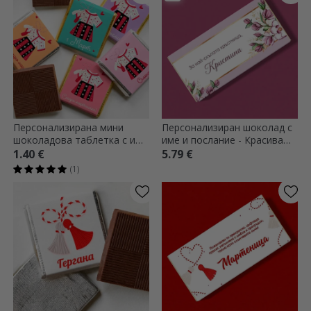
Персонализирана мини
Персонализиран шоколад с
шоколадова таблетка с име
име и послание - Красива
- 1 март
пролет
1.40 €
5.79 €
(1)