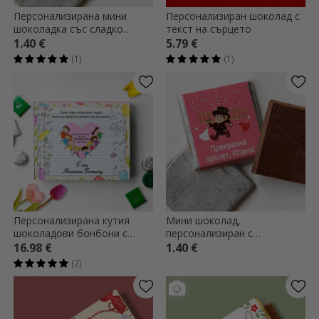
Персонализирана мини
Персонализиран шоколад с
шоколадка със сладко
текст на сърцето
послание
1.40 €
5.79 €
(1)
(1)
Персонализирана кутия
Мини шоколад,
шоколадови бонбони с
персонализиран с
послание за учители -
фотография и цветно
16.98 €
1.40 €
Сърце
послание
(2)