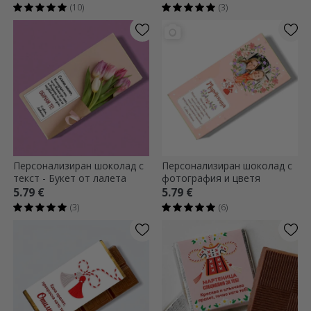
фотографии и текст
(10)
(3)
Персонализиран шоколад с
Персонализиран шоколад с
текст - Букет от лалета
фотография и цветя
5.79 €
5.79 €
(3)
(6)