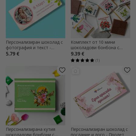
Персонализиран шоколад с
Комплект от 10 мини
фотография и текст -
шоколадови бонбона с
Пролетни цветя
персонализиран текст -
5.79 €
9.39 €
Цветя
(1)
Персонализирана кутия
Персонализиран шоколад с
шоколадови бонбони с
послание и лого - Пролет