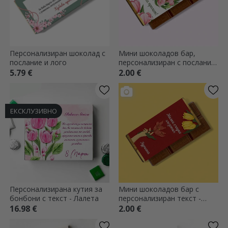
Персонализиран шоколад с
Мини шоколадов бар,
послание и лого
персонализиран с послание
и снимка - Сладко пролетно
5.79 €
2.00 €
настроение!
ЕКСКЛУЗИВНО
Персонализирана кутия за
Мини шоколадов бар с
бонбони с текст - Лалета
персонализиран текст -
Цветя
16.98 €
2.00 €