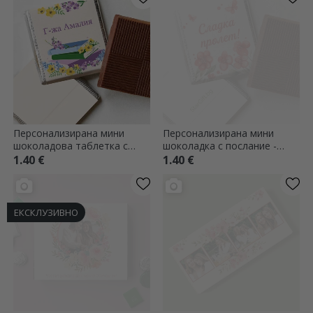
Персонализирана мини
Персонализирана мини
шоколадова таблетка с
шоколадка с послание -
послание - Картички и
Сладко пролетно
1.40 €
1.40 €
цветя
настроение
ЕКСКЛУЗИВНО