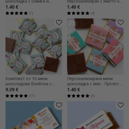
шоколадка с снимка и
персонализиран с името на
послание
калинка
1.40 €
1.40 €
(7)
(4)
Комплект от 10 мини
Персонализирана мини
шоколадови бонбона с
шоколадка с име - Пролетни
персонализиран текст -
цветя
9.39 €
1.40 €
Пролет
(17)
(3)