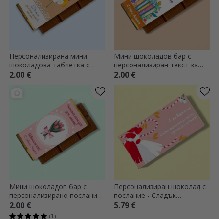
Персонализирана мини
Мини шоколадов бар с
шоколадова таблетка с
персонализиран текст за
послание - Красива пролет
учители
2.00 €
2.00 €
Мини шоколадов бар с
Персонализиран шоколад с
персонализирано послание
послание - Сладък
- Цветя
Мартисор
2.00 €
5.79 €
(1)