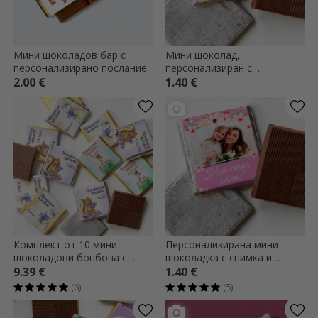
Мини шоколадов бар с
Мини шоколад,
персонализирано послание
персонализиран с
традиционно послание
2.00 €
1.40 €
Комплект от 10 мини
Персонализирана мини
шоколадови бонбона с
шоколадка с снимка и
персонализиран текст -
послание - Най-скъпият
9.39 €
1.40 €
Акварелна пролет
(6)
(5)