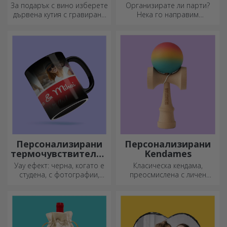
вино
За подарък с вино изберете
Организирате ли парти?
дървена кутия с гравирани
Нека го направим
специални послания.
специално! Аксесоарите и
декорациите за партита са
създадени, за да оживят
атмосферата.
Персонализирани
Персонализирани
термочувствителни
Kendames
чаши
Уау ефект: черна, когато е
Класическа кендама,
студена, с фотографии,
преосмислена с личен
когато е гореща.
подход
Термочувствителната чаша
е специален подарък за
всеки.