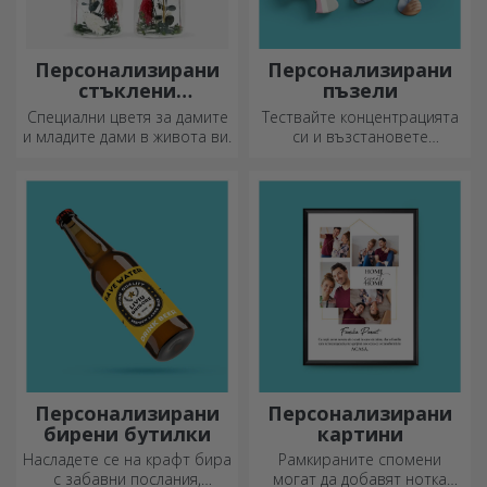
Персонализирани
Персонализирани
стъклени
пъзели
орнаменти с
Специални цветя за дамите
Тествайте концентрацията
консервирани
и младите дами в живота ви.
си и възстановете
цветя
изображението на
персонализиран пъзел с
любимите си снимки.
Персонализирани
Персонализирани
бирени бутилки
картини
Насладете се на крафт бира
Рамкираните спомени
с забавни послания,
могат да добавят нотка