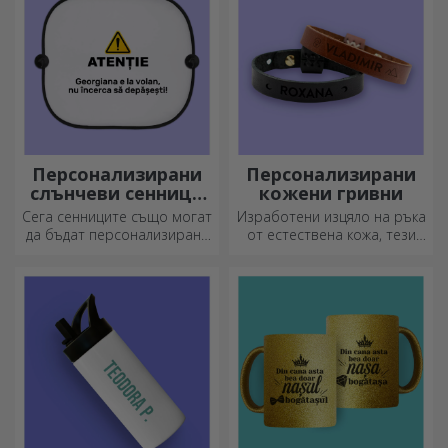
Персонализирани
Персонализирани
слънчеви сенници
кожени гривни
за автомобили
Сега сенниците също могат
Изработени изцяло на ръка
да бъдат персонализирани
от естествена кожа, тези
и са идеални за намаляване
персонализирани гривни са
на топлината в колата.
подходящи както за него,
така и за нея.