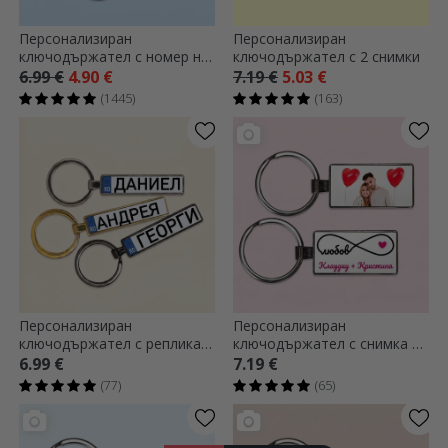
Персонализиран
Персонализиран
ключодържател с номер на
ключодържател с 2 снимки
кола
6.99 €
4.90 €
7.19 €
5.03 €
(1445)
(163)
Персонализиран
Персонализиран
ключодържател с реплика
ключодържател с снимка и
на автомобилен номер с
текст - модел „Безкрайна
6.99 €
7.19 €
вашето име
любов“
(77)
(65)