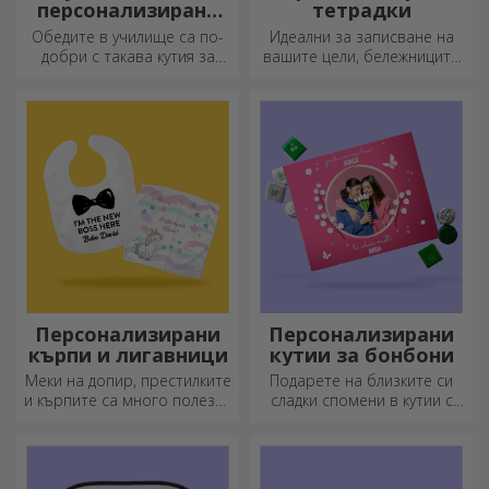
персонализирани
тетрадки
касероли
Обедите в училище са по-
Идеални за записване на
добри с такава кутия за
вашите цели, бележниците
храна. Персонализирайте я
са идеални за такива
и подгответе вашето дете
задачи.
за нов ден!
Персонализирани
Персонализирани
кърпи и лигавници
кутии за бонбони
Меки на допир, престилките
Подарете на близките си
и кърпите са много полезни
сладки спомени в кутии с
и идеални за носене
вкусни бонбони!
навсякъде!