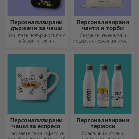
Персонализирани
Персонализирани
държачи за чаши
чанти и торби
Защитете повърхностите с
Създайте изненадващ
най-оригиналните
подарък с персонализирана
подложки.
чанта, уникален дизайн от
вашите снимки и послания
„Честит рожден ден“.
Персонализирани
Персонализирани
чаши за еспресо
термоси
Насладете се на кафето си
Практични и стилни,
от най-оригиналните чаши!
персонализираните