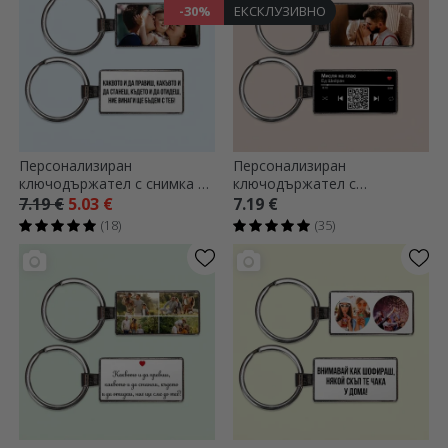
-30%
ЕКСКЛУЗИВНО
Персонализиран
Персонализиран
ключодържател с снимка и
ключодържател с
послание
фотография и QR код -
7.19 €
5.03 €
7.19 €
Нашата песен
(18)
(35)