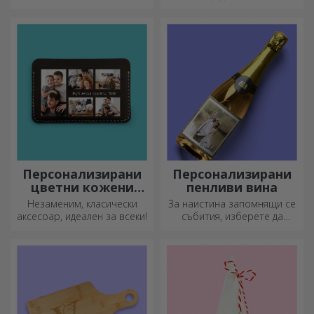
картинки или дизайни,
оригиналност към вашия
подходящи за всеки сезон.
дом, да персонализират
вашите картини и да
създадат вашата собствена
история!
Персонализирани
Персонализирани
цветни кожени
пенливи вина
портфейли
Незаменим, класически
За наистина запомнящи се
аксесоар, идеален за всеки!
събития, изберете да
персонализирате етикета
на пенливо вино и се
насладете на момента до
краен предел!