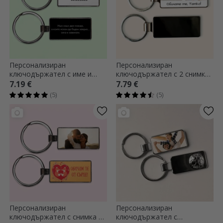
Персонализиран
Персонализиран
ключодържател с име и
ключодържател с 2 снимки
послание
и послание
7.19 €
7.79 €
(5)
(5)
Персонализиран
Персонализиран
ключодържател с снимка и
ключодържател с