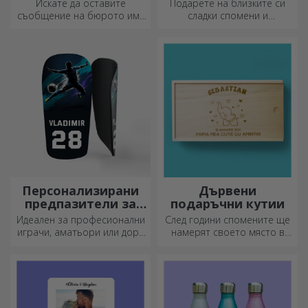
Искате да оставите
Подарете на близките си
съобщение на бюрото им?
сладки спомени и
Оставете им скъп спомен с
направете деня им по-
персонализирани
красив! Изберете модела,
държатели за съобщения.
който ви харесва, и им
подарете сладък
персонализиран подарък!
Персонализирани
Дървени
предпазители за
подаръчни кутии
футбол
Идеален за професионални
След години спомените ще
играчи, аматьори или дори
намерят своето място в
деца, които обичат футбола
подаръчни кутии.
Персонализирайте ги с най-
оригиналното послание.