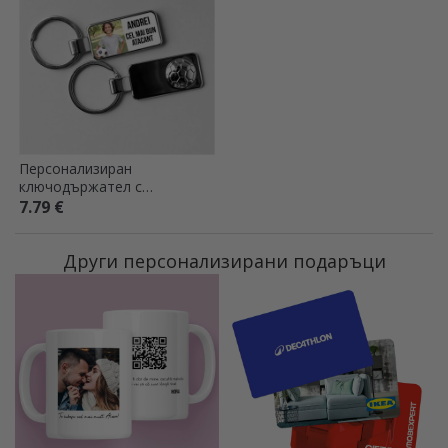
Персонализиран
ключодържател с
фотография и текст -
7.79 €
футболен дизайн
Други персонализирани подаръци