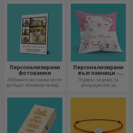
радост, когато са
комплекти или поотделно,
персонализирани. Предмет,
идеални за всеки любител
който носи късмет, усмивки
на шоколада.
и добро настроение!
Персонализирани
Персонализирани
фоторамки
възглавници -
голям формат
Любимите ви снимки могат
Подарък за дома, за
да бъдат изложени на видно
декорация или за
място – изберете
прегръдка,
персонализирани
персонализираните
фоторамки!
възглавници са идеални за
всеки повод.