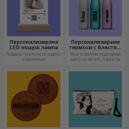
Персонализирана
Персонализирани
LED нощна лампа
термоси с блестящ
дизайн
Подарък, който носи радост
Ярки и цветни, подходящи
и вълнение!
както за лятото, така и за
зимата, термосите са лесни
за персонализиране и
можете да ги носите
навсякъде с вас!