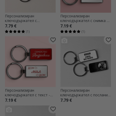
Персонализиран
Персонализиран
ключодържател с
ключодържател с снимка и
регистрационен номер -
текст - Любов
7.79 €
7.19 €
модел футбол
(1)
(1)
Персонализиран
Персонализиран
ключодържател с текст -
ключодържател с послание
Начало
- модел футбол
7.19 €
7.79 €