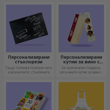
просторна и много шик.
начин? Изберете плочи от
шисти и създайте свой
собствен дизайн!
Персонализирани
Персонализирани
стъклорези
кутии за вино с
фотография
Също толкова полезни като
За оригинален подарък,
класическите, стъклените
сега имате кутия за вино с
секачи имат уникален
фотографии/съобщение,
дизайн, лесно се почистват
идеална за изключителен
и съхраняват и ще придадат
подарък!
индивидуален стил на
вашата кухня.