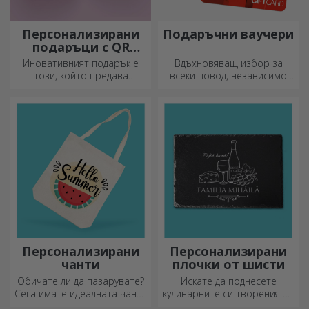
Персонализирани
Подаръчни ваучери
подаръци с QR
кодове
Иновативният подарък е
Вдъхновяващ избор за
този, който предава
всеки повод, независимо
послание. Изберете такива
дали става дума за рождени
с QR код и добавен линк, за
дни, празници или други
да предизвикате най-
специални моменти.
уникални реакции!
Персонализирани
Персонализирани
чанти
плочки от шисти
Обичате ли да пазарувате?
Искате да поднесете
Сега имате идеалната чанта
кулинарните си творения по
за малки покупки,
наистина впечатляващ