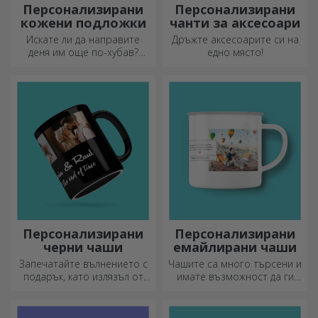
Персонализирани
Персонализирани
кожени подложки
чанти за аксесоари
Искате ли да направите
Дръжте аксесоарите си на
деня им още по-хубав?
едно място!
Оставете им скъп спомен с
помощта на подложки за
чаши, които лесно могат да
бъдат персонализирани.
Персонализирани
Персонализирани
черни чаши
емайлирани чаши
Запечатайте вълнението с
Чашите са много търсени и
подарък, като излязъл от
имате възможност да ги
приказка! Изцяло черните
персонализирате и да ги
чаши с изображения или
носите със себе си, където
текст правят силно
и да отидете, защото