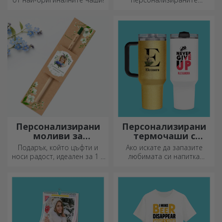
термоси са идеални за
наслада на любимата ви
напитка, студена през
лятото и топла през зимата.
Персонализирани
Персонализирани
моливи за
термочаши с
засаждане
дръжка и сламка
Подарък, който цъфти и
Ако искате да запазите
носи радост, идеален за 1 и
любимата си напитка
8 март
студена или да поддържате
кафето си топло, когато
тръгвате на дълго
пътуване, нашата термоса
е идеална за такива случаи.