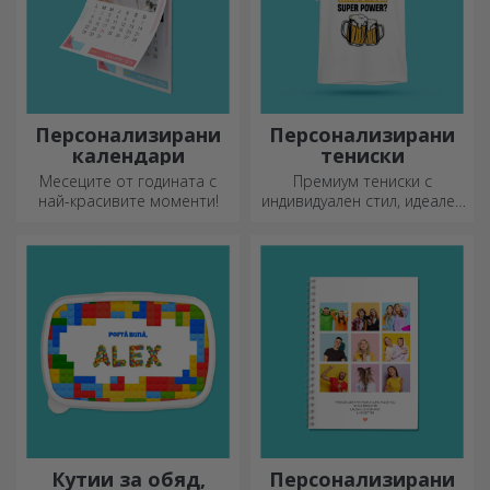
Персонализирани
Персонализирани
календари
тениски
Месеците от годината с
Премиум тениски с
най-красивите моменти!
индивидуален стил, идеален
подарък за вашите близки.
Персонализиране на
памучни или спортни
модели, изберете
подходящия!
Кутии за обяд,
Персонализирани