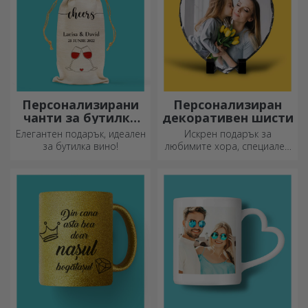
Персонализирани
Персонализиран
чанти за бутилки
декоративен шисти
вино
Елегантен подарък, идеален
Искрен подарък за
за бутилка вино!
любимите хора, специален
декоративен елемент.