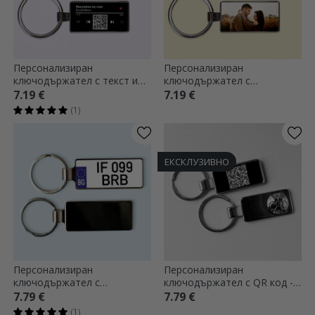
Персонализиран
Персонализиран
ключодържател с текст и
ключодържател с
QR код - Нашата песен
фотография - Always
7.19 €
7.19 €
(1)
ЕКСКЛУЗИВНО
Персонализиран
Персонализиран
ключодържател с
ключодържател с QR код -
регистрационен номер
модел футбол
7.79 €
7.79 €
(1)