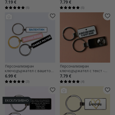
текст - Vulpite
фотография - модел
7.19 €
7.79 €
футбол
(6)
(6)
Персонализиран
Персонализиран
ключодържател с вашето
ключодържател с текст -
име
футболен дизайн
6.99 €
7.79 €
(3)
(4)
ЕКСКЛУЗИВНО