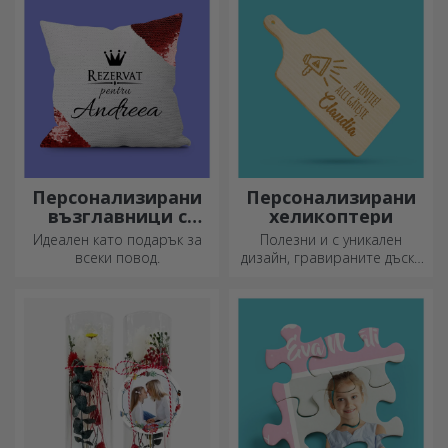
впечатление на всеки,
емайлираните не се чупят.
който ги получи като
подарък.
Персонализирани
Персонализирани
възглавници с
хеликоптери
пайети
Идеален като подарък за
Полезни и с уникален
всеки повод.
дизайн, гравираните дъски
за рязане са идеални за
най-апетитните деликатеси,
приготвени в кухнята.