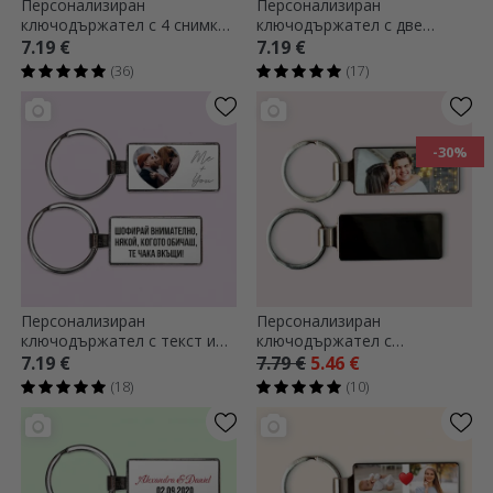
Персонализиран
Персонализиран
ключодържател с 4 снимки
ключодържател с две
и текст
снимки и текст
7.19 €
7.19 €
(36)
(17)
-30%
Персонализиран
Персонализиран
ключодържател с текст и
ключодържател с
снимка - Сърце
фотография
7.19 €
7.79 €
5.46 €
(18)
(10)