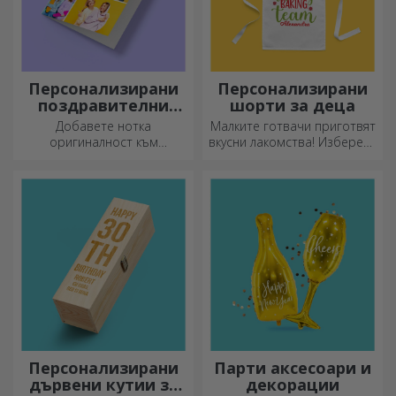
Персонализирани
Персонализирани
поздравителни
шорти за деца
картички и
Добавете нотка
Малките готвачи приготвят
картички
оригиналност към
вкусни лакомства! Изберете
подаръка, който искате да
престилка, която го
подарите. Допълнете
представя, и се
подаръка с
присъединете към него в
персонализирана картичка
кухнята!
или поздравителна
картичка.
Персонализирани
Парти аксесоари и
дървени кутии за
декорации