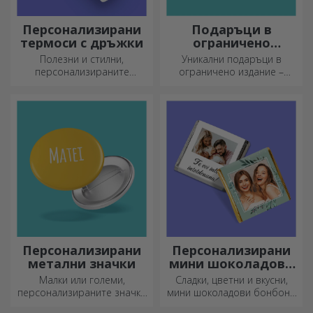
Персонализирани
Подаръци в
термоси с дръжки
ограничено
издание
Полезни и стилни,
Уникални подаръци в
персонализираните
ограничено издание –
термоси са идеални за
специални изненади за
наслаждаване на любимата
незабравими моменти
ви напитка през всеки
сезон.
Персонализирани
Персонализирани
метални значки
мини шоколадови
бонбони
Малки или големи,
Сладки, цветни и вкусни,
персонализираните значки
мини шоколадови бонбони
могат да бъдат малка
могат да се предлагат в