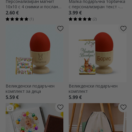
Персонализиран магнит
Малка подаръчна торбичка
10x10 с 4 снимки и послание
с персонализиран текст -
- Весела Великден
Великденски заек
2.60 €
3.99 €
(1)
(2)
Великденски подаръчен
Великденски подаръчен
комплект за деца
комплект
5.59 €
5.99 €