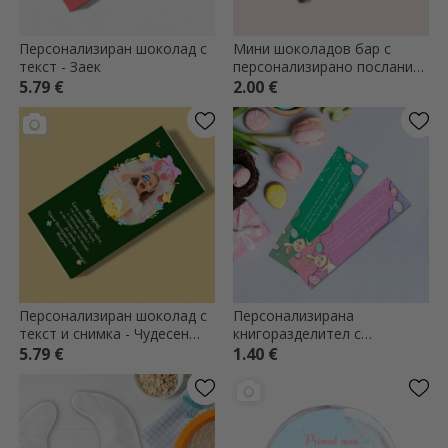
Персонализиран шоколад с
Мини шоколадов бар с
текст - Заек
персонализирано послание
- От Великденския заек
5.79 €
2.00 €
Персонализиран шоколад с
Персонализирана
текст и снимка - Чудесен
книгоразделител с
Великден
великденско послание
5.79 €
1.40 €