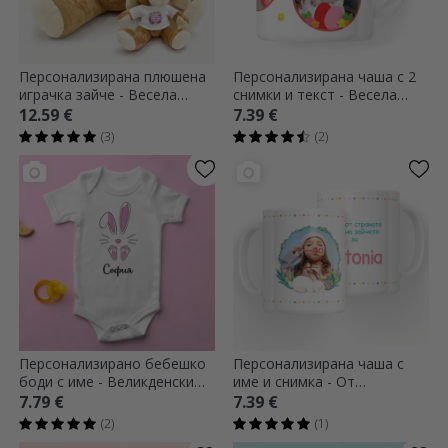
Персонализирана плюшена
Персонализирана чаша с 2
играчка зайче - Весела
снимки и текст - Весела
Великден!
Великден
12.59 €
7.39 €
(3)
(2)
Персонализирано бебешко
Персонализирана чаша с
боди с име - Великденски
име и снимка - От
заек
Великденския заек
7.79 €
7.39 €
(2)
(1)