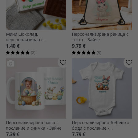
Мини шоколад,
Персонализирана раница с
персонализиран с
текст - Зайче
фотография и текст -
1.40 €
9.79 €
Весела Великден
(2)
(9)
Персонализирана чаша с
Персонализирано бебешко
послание и снимка - Зайче
боди с послание -
Великденски подарък,
7.39 €
7.79 €