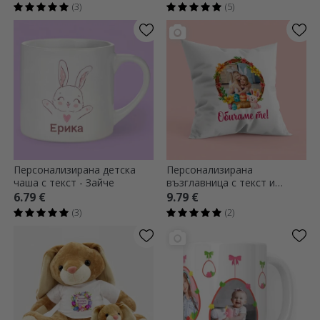
Момченце
(3)
(5)
Персонализирана детска
Персонализирана
чаша с текст - Зайче
възглавница с текст и
снимка - Зайче
6.79 €
9.79 €
(3)
(2)