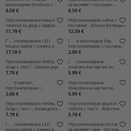
Малка подаръчна торбичка
Персонализирано бебешко
с персонализиран текст -
боди с текст - Първа
Великден
Великден в три
3.99 €
7.79 €
(1)
Персонализирана чаша за
Персонализирана чаша за
деца с текст - Весела
деца с име - Сладко зайче
Великден!
6.79 €
6.79 €