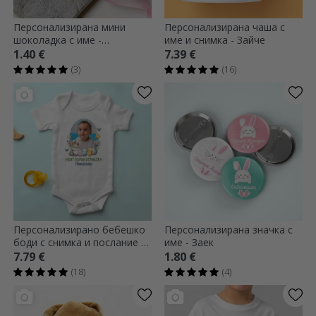
Персонализирана мини
Персонализирана чаша с
шоколадка с име -
име и снимка - Зайче
Великденски заек
1.40 €
7.39 €
(3)
(16)
Персонализирано бебешко
Персонализирана значка с
боди с снимка и послание -
име - Заек
Моят първи Великден
7.79 €
1.80 €
(18)
(4)