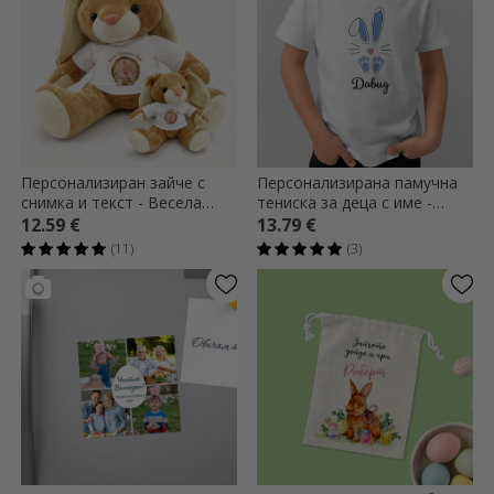
Персонализиран зайче с
Персонализирана памучна
снимка и текст - Весела
тениска за деца с име -
Великден!
Великденски заек
12.59 €
13.79 €
(11)
(3)