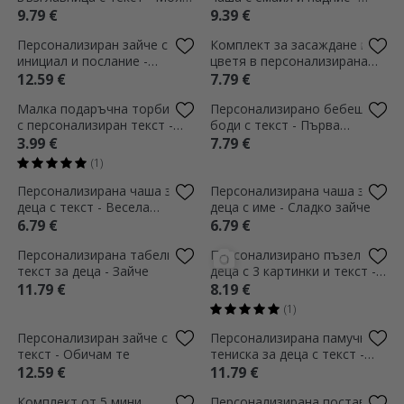
първи Великден
Весела Великден!
9.79 €
9.39 €
Персонализиран зайче с
Комплект за засаждане на
инициал и послание -
цветя в персонализирана
Сладко
кутия с текст за деца -
12.59 €
7.79 €
Великден