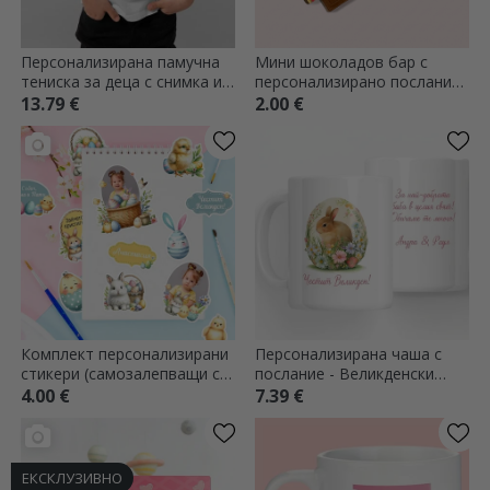
Персонализирана памучна
Мини шоколадов бар с
тениска за деца с снимка и
персонализирано послание
послание - Весела
и снимка - Великден
13.79 €
2.00 €
Великден!
Комплект персонализирани
Персонализирана чаша с
стикери (самозалепващи се
послание - Великденски
етикети) с фотографии и
заек
4.00 €
7.39 €
текст - Весела Великден!
ЕКСКЛУЗИВНО