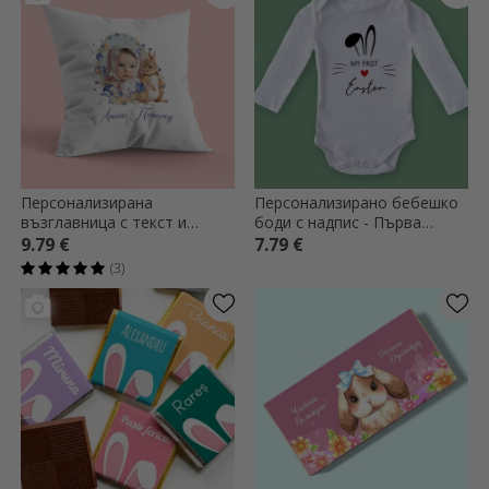
Персонализирана
Персонализирано бебешко
възглавница с текст и
боди с надпис - Първа
снимка - Зайче
Великден
9.79 €
7.79 €
(3)