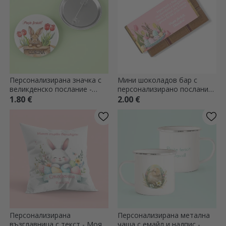
Персонализирана значка с
Мини шоколадов бар с
великденско послание -
персонализирано послание
Сладко зайче
- Великденски заек
1.80 €
2.00 €
Персонализирана
Персонализирана метална
възглавница с текст - Моят
чаша с емайл и надпис -