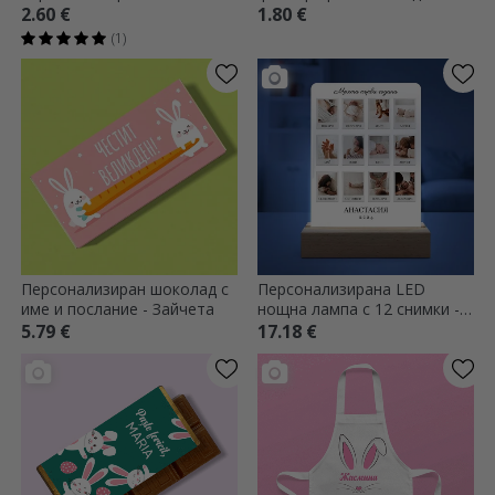
фотография и великденско
2.60 €
1.80 €
послание
(1)
Персонализиран шоколад с
Персонализирана LED
име и послание - Зайчета
нощна лампа с 12 снимки -
Моята първа година
5.79 €
17.18 €