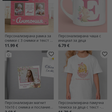
Персонализирана рамка за
Персонализирана чаша с
снимки с 3 снимки и текст за
инициал за деца
деца - Най-сладкото
11.99 €
6.79 €
Персонализиран магнит
Персонализирана памучна
10x10 с снимка и послание -
тениска за деца с текст -
Весела Великден!
Великденско пиле