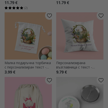
Великденски животни
11.79 €
11.79 €
(2)
Малка подаръчна торбичка
Персонализирана
с персонализиран текст -
възглавница с текст -
Зайче
Весела Великден
3.99 €
9.79 €