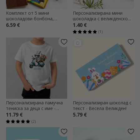
Комплект от 5 мини
Персонализирана мини
шоколадови бонбона,
шоколадка с великденско
персонализирани с
послание
6.59 €
1.40 €
фотографии и текст -
(1)
Великден
Персонализирана памучна
Персонализиран шоколад с
тениска за деца с име -
текст - Весела Великден!
Готино зайче
11.79 €
5.79 €
(2)