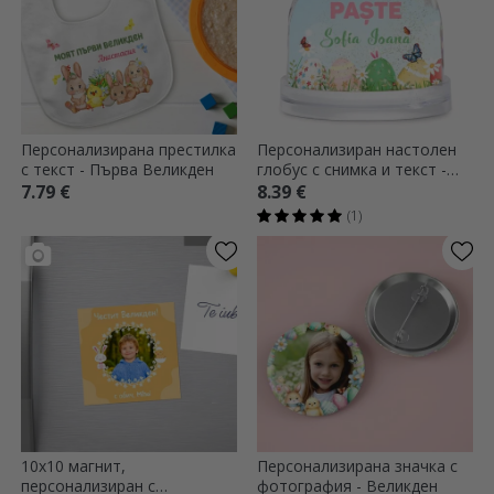
Персонализирана престилка
Персонализиран настолен
с текст - Първа Великден
глобус с снимка и текст -
Моят първи Великден
7.79 €
8.39 €
(1)
10x10 магнит,
Персонализирана значка с
персонализиран с
фотография - Великден