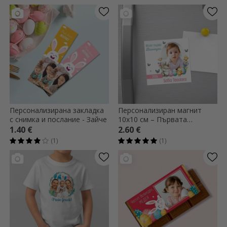
Персонализирана закладка
Персонализиран магнит
с снимка и послание - Зайче
10x10 см – Първата
Великден
1.40 €
2.60 €
(1)
(1)