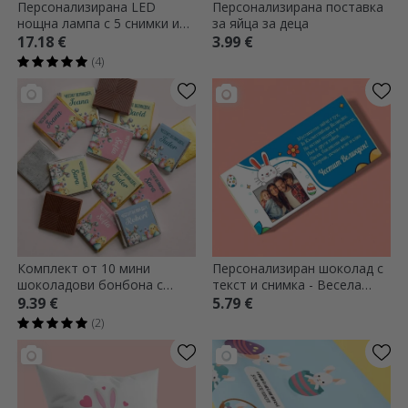
Персонализирана LED
Персонализирана поставка
нощна лампа с 5 снимки и
за яйца за деца
текст - бебе
17.18 €
3.99 €
(4)
Комплект от 10 мини
Персонализиран шоколад с
шоколадови бонбона с
текст и снимка - Весела
персонализирано послание
Великден!
9.39 €
5.79 €
- Весела Великден!
(2)