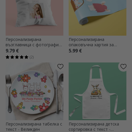
Персонализирана
Персонализирана
възглавница с фотография
опаковъчна хартия за
- Сладкото зайче
подаръци с текст - Зайчета
9.79 €
5.99 €
(2)
Персонализирана табелка с
Персонализирана детска
текст - Великден
сортировка с текст -