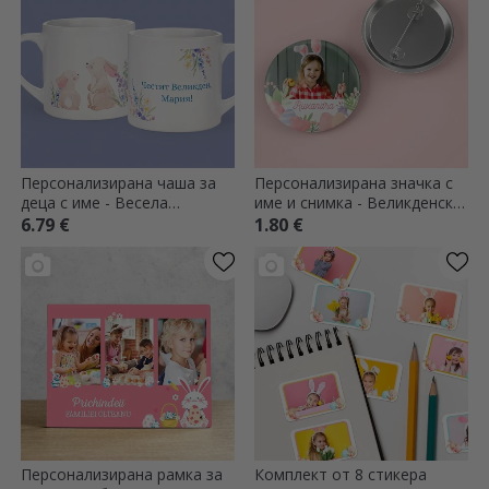
Персонализирана чаша за
Персонализирана значка с
деца с име - Весела
име и снимка - Великденски
Великден!
модел
6.79 €
1.80 €
Персонализирана рамка за
Комплект от 8 стикера