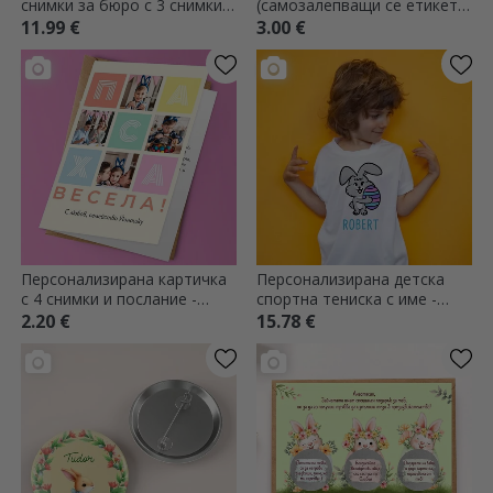
снимки за бюро с 3 снимки и
(самозалепващи се етикети)
текст за деца - Зайче
с персонализирани снимки -
11.99 €
3.00 €
Паста
Персонализирана картичка
Персонализирана детска
с 4 снимки и послание -
спортна тениска с име -
Весела Великден!
Iepuras
2.20 €
15.78 €