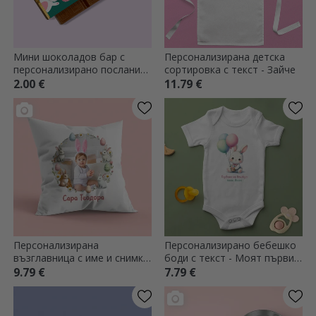
Мини шоколадов бар с
Персонализирана детска
персонализирано послание
сортировка с текст - Зайче
- Великденски зайчета
2.00 €
11.79 €
Персонализирана
Персонализирано бебешко
възглавница с име и снимка
боди с текст - Моят първи
- Весела Великден!
Великден
9.79 €
7.79 €