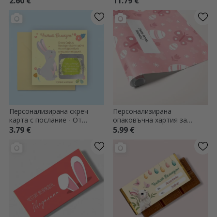
2.60 €
11.79 €
Персонализирана скреч
Персонализирана
карта с послание - От
опаковъчна хартия за
Великденския заек
подаръци с текст -
3.79 €
5.99 €
великденски дизайн