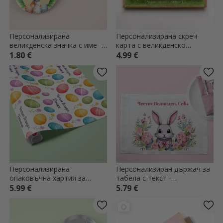
Персонализирана
Персонализирана скреч
великденска значка с име -
карта с великденско
Зайче
послание -
1.80 €
4.99 €
Предизвикателствата на
великденския заек
Персонализирана
Персонализиран държач за
опаковъчна хартия за
табела с текст -
подаръци с послание -
Великденски заек
5.99 €
5.79 €
Цветни яйца