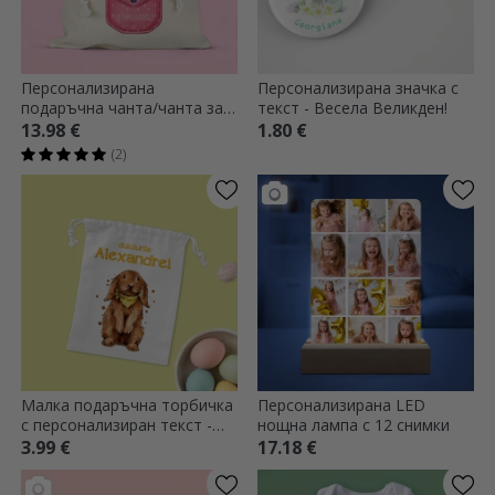
Персонализирана
Персонализирана значка с
подаръчна чанта/чанта за
текст - Весела Великден!
детска стая с име - Зайче
13.98 €
1.80 €
(2)
Малка подаръчна торбичка
Персонализирана LED
с персонализиран текст -
нощна лампа с 12 снимки
Зайче с бонбони
3.99 €
17.18 €