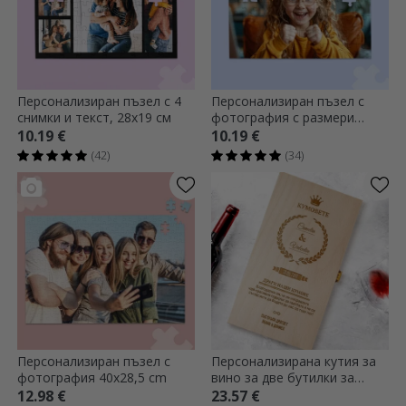
Персонализиран пъзел с 4
Персонализиран пъзел с
снимки и текст, 28x19 см
фотография с размери
28x19 cm
10.19 €
10.19 €
(42)
(34)
Персонализиран пъзел с
Персонализирана кутия за
фотография 40x28,5 cm
вино за две бутилки за
кръстници
12.98 €
23.57 €