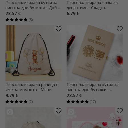
Персонализирана кутия за
Персонализирана чаша за
вино за две бутилки - Добри
деца с име - Сладко
приятели, добро вино,
животно
23.57 €
6.79 €
добри моменти
(8)
Персонализирана раница с
Персонализирана кутия за
име за момчета - Мече
вино за две бутилки -
Честит рожден ден!
9.79 €
23.57 €
(2)
(17)