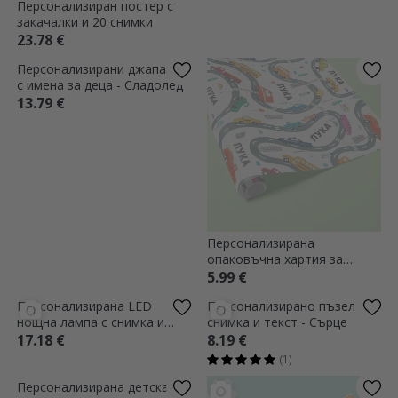
Персонализиран постер с
Персонализиран плакат с
закачалки и 20 снимки
закачалки с 7 семейни
снимки
23.78 €
23.78 €
Персонализирани джапанки
Персонализирана
с имена за деца - Сладолед
опаковъчна хартия за
подаръци с текст -
13.79 €
5.99 €
Автомобили