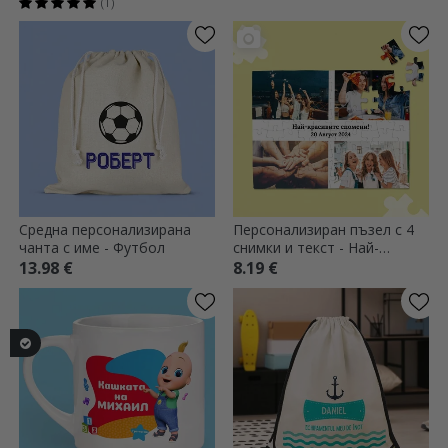
(1)
Средна персонализирана
Персонализиран пъзел с 4
чанта с име - Футбол
снимки и текст - Най-
красивите спомени
13.98 €
8.19 €