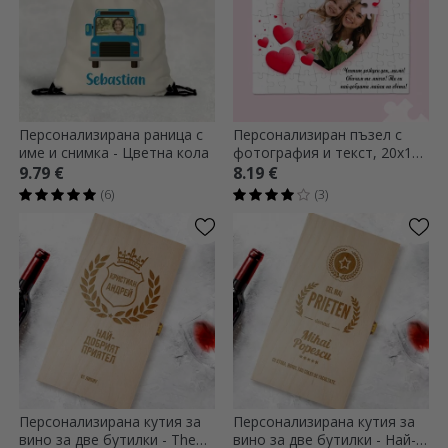
Персонализирана раница с
Персонализиран пъзел с
име и снимка - Цветна кола
фотография и текст, 20x15
см - Сърце
9.79 €
8.19 €
(6)
(3)
Персонализирана кутия за
Персонализирана кутия за
вино за две бутилки - The
вино за две бутилки - Най-