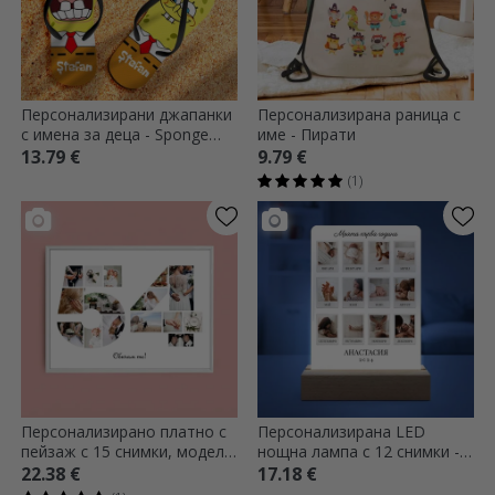
Персонализирани джапанки
Персонализирана раница с
с имена за деца - Sponge
име - Пирати
Square Trousers
13.79 €
9.79 €
(1)
Персонализирано платно с
Персонализирана LED
пейзаж с 15 снимки, модел
нощна лампа с 12 снимки -
номер 54 и текстово
Моята първа година
22.38 €
17.18 €
съобщение