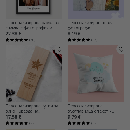
Персонализирана рамка за
Персонализиран пъзел с
снимка с фотография и
фотография
текст
22.38 €
8.19 €
(30)
(13)
Персонализирана кутия за
Персонализирана
вино - Звезда на
възглавница с текст -
благодарността
Сладки сънища
17.58 €
9.79 €
(22)
(13)