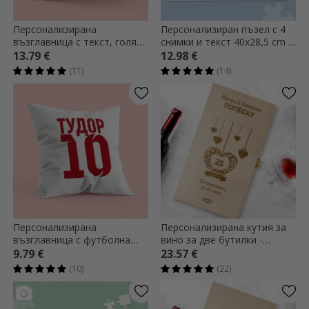
Персонализирана
Персонализиран пъзел с 4
възглавница с текст, голям
снимки и текст 40x28,5 cm -
размер - Бебе
Моменти
13.79 €
12.98 €
(11)
(14)
Персонализирана
Персонализирана кутия за
възглавница с футболна
вино за две бутилки -
тема
Годишнина от връзката
9.79 €
23.57 €
(10)
(22)