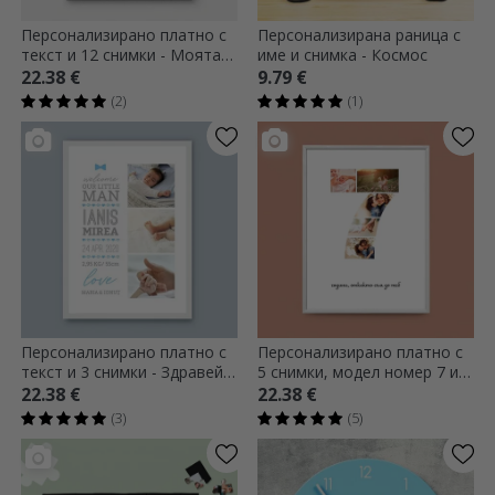
Персонализирано платно с
Персонализирана раница с
текст и 12 снимки - Моята
име и снимка - Космос
първа година
22.38 €
9.79 €
(2)
(1)
Персонализирано платно с
Персонализирано платно с
текст и 3 снимки - Здравей,
5 снимки, модел номер 7 и
бебе (момче)
текстово съобщение
22.38 €
22.38 €
(3)
(5)