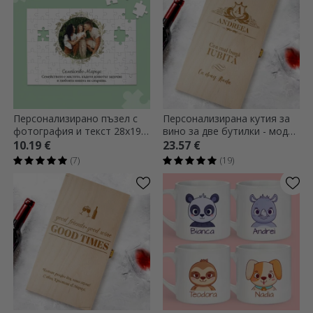
Персонализирано пъзел с
Персонализирана кутия за
фотография и текст 28x19
вино за две бутилки - модел
cm - Семейство
с име на реколта
10.19 €
23.57 €
(7)
(19)