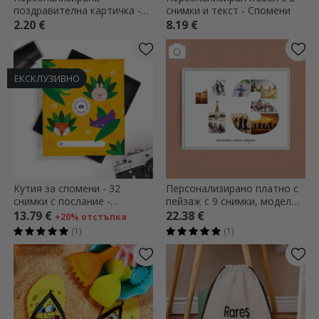
поздравителна картичка -
снимки и текст - Спомени
KEEP CALM IT'S A BOY
2.20 €
8.19 €
ЕКСКЛУЗИВНО
Кутия за спомени - 32
Персонализирано платно с
снимки с послание -
пейзаж с 9 снимки, модел
премиум модел Деца
номер 13 и текстово
13.79 €
22.38 €
+20% отстъпка
съобщение
(1)
(1)