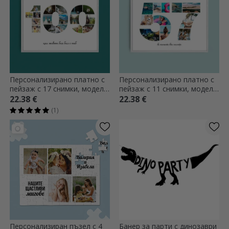
Персонализирано платно с
Персонализирано платно с
пейзаж с 17 снимки, модел
пейзаж с 11 снимки, модел
номер 100 и текстово
номер 57 и текстово
22.38 €
22.38 €
съобщение
съобщение
(1)
Персонализиран пъзел с 4
Банер за парти с динозаври