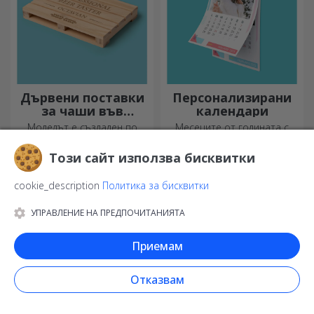
Персонализирани
Персонализирани
Този сайт използва бисквитки
държатели за
кожени подложки
чанти за маса
Животът е по-лесен с този
Искате ли да направите
cookie_description
Политика за бисквитки
продукт! Носете го със себе
деня им още по-хубав?
си, където и да отидете!
Оставете им скъп спомен с
УПРАВЛЕНИЕ НА ПРЕДПОЧИТАНИЯТА
помощта на подложки за
чаши, които лесно могат да
бъдат персонализирани.
Приемам
Отказвам