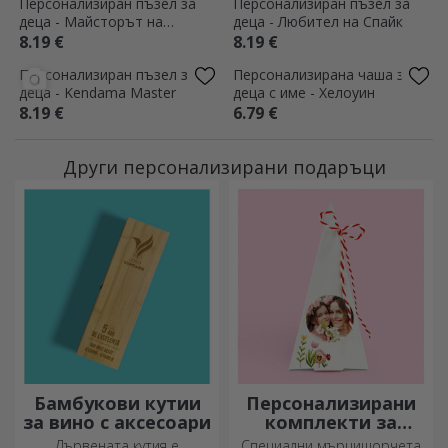
Персонализиран пъзел за
Персонализиран пъзел за
деца - Майсторът на
деца - Любител на Спайк
самолетите
8.19 €
8.19 €