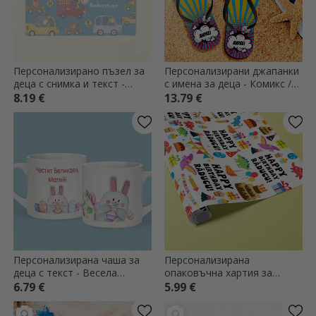
Персонализирано пъзел за
Персонализирани джапанки
деца с снимка и текст -
с имена за деца - Комикс /
Автомобили
Анимационни филми
8.19 €
13.79 €
Персонализирана чаша за
Персонализирана
деца с текст - Весела
опаковъчна хартия за
Великден!
подаръци с текст -
6.79 €
5.99 €
Динозавърско парти