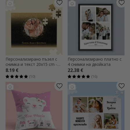
Персонализирано пъзел с
Персонализирано платно с
снимка и текст 20x15 cm -
4 снимки на двойката
Златна рамка
8.19 €
22.38 €
(10)
(16)