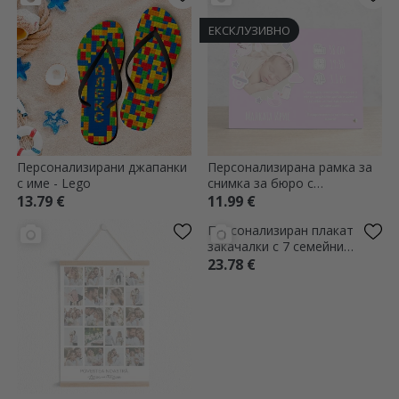
ЕКСКЛУЗИВНО
Персонализирани джапанки
Персонализирана рамка за
с име - Lego
снимка за бюро с
фотография и текст -
13.79 €
11.99 €
Micuta noastra