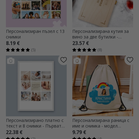
Персонализиран пъзел с 13
Персонализирана кутия за
снимки
вино за две бутилки -
Години на спомени
8.19 €
23.57 €
(5)
(8)
Персонализирано платно с
Персонализирана раница с
текст и 8 снимки - Първата
име и снимка - модел
година на бебето
Rainbow
22.38 €
9.79 €
(2)
(4)