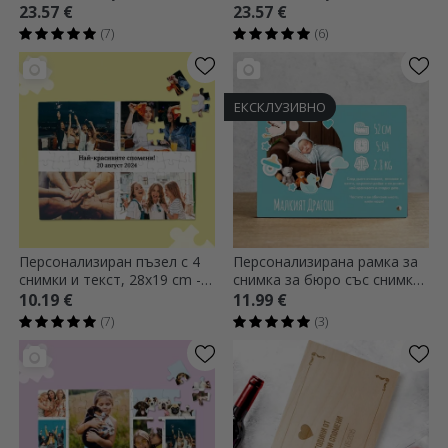
Best
доброто
23.57 €
23.57 €
(7)
(6)
ЕКСКЛУЗИВНО
Персонализиран пъзел с 4
Персонализирана рамка за
снимки и текст, 28x19 cm -
снимка за бюро със снимка
Вашите най-скъпи спомени
и текст - Нашето малко
10.19 €
11.99 €
съкровище
(7)
(3)