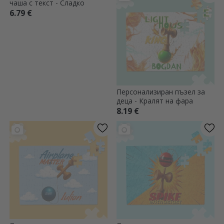
Персонализирана LED
Персонализирано пъзел с
нощна лампа с снимка и
снимка и текст - Сърце
текст - Зайче
17.18 €
8.19 €
(1)
Персонализирана детска
Персонализиран пъзел за
чаша с текст - Сладко
деца - Кралят на фара
6.79 €
8.19 €