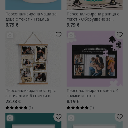
Персонализирана чаша за
Персонализирана раница с
деца с текст - TraLaLa
текст - Оборудване за
плуване
6.79 €
9.79 €
Персонализиран постер с
Персонализиран пъзел с 4
закачалки и 6 снимки в
снимки и текст
ретро дизайн
23.78 €
8.19 €
(1)
(1)