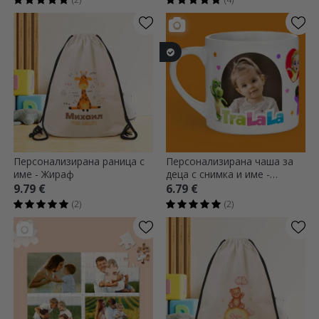
Персонализирана раница с
Персонализирана чаша за
име - Жираф
деца с снимка и име -
TraLaLa
9.79 €
6.79 €
(2)
(2)