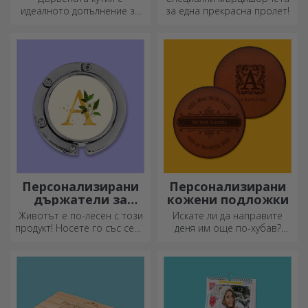
Персонализиран пъзел за
Персонализирана чаша за
деца - Kendama Master
деца с име - Хелоуин
8.19 €
6.79 €
Други персонализирани подаръци
Бамбукови кутии
Персонализирани
за вино с аксесоари
комплекти за
засаждане на
Дървената кутия е
Специални мърцишорчета
пирамидални
идеалното допълнение за
за една прекрасна пролет!
цветя
елегантно представяне на
бутилки вино.