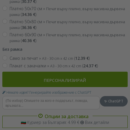
(
30.37
€
)
рамка
Платно 50x70 см »
Печат върху платно, върху масивна дървена
(
34.36
€
)
рамка
Платно 50x80 см »
Печат върху платно, върху масивна дървена
(
36.36
€
)
рамка
Платно 60x90 см »
Печат върху платно, върху масивна дървена
(
40.36
€
)
рамка
Без рамка
Само за печат »
(
12.39
€
)
A3 - 30 cm x 42 cm
Плакат с закачалки »
(
24.37
€
)
A3 - 30 cm x 42 cm
ПЕРСОНАЛИЗИРАЙ
Нямате идея? Генерирайте изображение с ChatGPT
✨ ChatGPT
Опции за доставка
Куриер за България: 4.99 €
Виж детайли