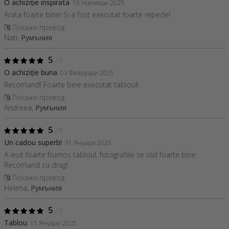
O achiziție inspirata
15 Ноември 2025
Arata foarte bine! Și a fost executat foarte repede!
Покажи превод
Nati,
Румъния
5
/ 5
O achiziție buna
03 Февруари 2025
Recomand! Foarte bine executat tabloul!
Покажи превод
Andreea,
Румъния
5
/ 5
Un cadou superb!
31 Януари 2025
A ieșit foarte frumos tabloul, fotografiile se văd foarte bine.
Recomand cu drag!
Покажи превод
Helena,
Румъния
5
/ 5
Tablou
15 Януари 2025