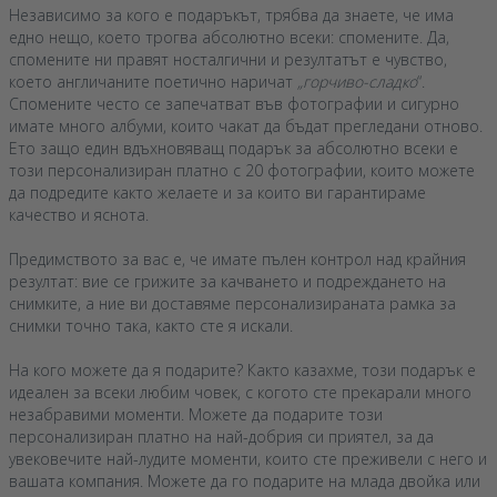
Независимо за кого е подаръкът, трябва да знаете, че има
едно нещо, което трогва абсолютно всеки: спомените. Да,
спомените ни правят носталгични и резултатът е чувство,
което англичаните поетично наричат
„горчиво-сладко
“.
Спомените често се запечатват във фотографии и сигурно
имате много албуми, които чакат да бъдат прегледани отново.
Ето защо един вдъхновяващ подарък за абсолютно всеки е
този персонализиран платно с 20 фотографии, които можете
да подредите както желаете и за които ви гарантираме
качество и яснота.
Предимството за вас е, че имате пълен контрол над крайния
резултат: вие се грижите за качването и подреждането на
снимките, а ние ви доставяме персонализираната рамка за
снимки точно така, както сте я искали.
На кого можете да я подарите? Както казахме, този подарък е
идеален за всеки любим човек, с когото сте прекарали много
незабравими моменти. Можете да подарите този
персонализиран платно на най-добрия си приятел, за да
увековечите най-лудите моменти, които сте преживели с него и
вашата компания. Можете да го подарите на млада двойка или