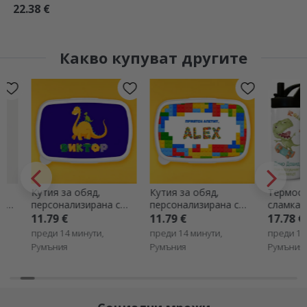
22.38 €
Какво купуват другите
Кутия за обяд,
Кутия за обяд,
Термос с др
персонализирана с
персонализирана с
сламка,
име - Дино
име - Lego
персонализи
11.79 €
11.79 €
17.78 €
послание за
преди 14 минути,
преди 14 минути,
преди 14 мин
Дино
Румъния
Румъния
Румъния