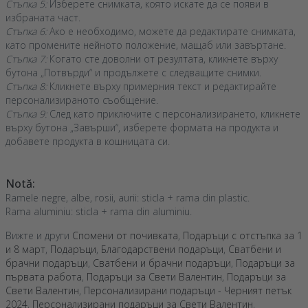
Стъпка 5:
Изберете снимката, която искате да се появи в
избраната част.
Стъпка 6:
Ако е необходимо, можете да редактирате снимката,
като промените нейното положение, мащаб или завъртане.
Стъпка 7:
Когато сте доволни от резултата, кликнете върху
бутона „Потвърди“ и продължете с следващите снимки.
Стъпка 8:
Кликнете върху примерния текст и редактирайте
персонализираното съобщение.
Стъпка 9:
След като приключите с персонализирането, кликнете
върху бутона „Завърши“, изберете формата на продукта и
добавете продукта в кошницата си.
Notă:
Ramele negre, albe, rosii, aurii: sticla + rama din plastic.
Rama aluminiu: sticla + rama din aluminiu.
Вижте и други
Спомени от почивката
,
Подаръци с отстъпка за 1
и 8 март
,
Подаръци
,
Благодарствени подаръци
,
Сватбени и
брачни подаръци
,
Сватбени и брачни подаръци
,
Подаръци за
първата работа
,
Подаръци за Свети Валентин
,
Подаръци за
Свети Валентин
,
Персонализирани подаръци - Черният петък
2024
,
Персонализирани подаръци за Свети Валентин
,