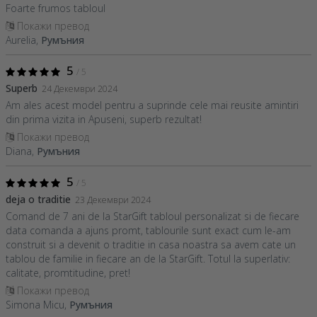
Foarte frumos tabloul
Покажи превод
Aurelia,
Румъния
5
/ 5
Superb
24 Декември 2024
Am ales acest model pentru a suprinde cele mai reusite amintiri
din prima vizita in Apuseni, superb rezultat!
Покажи превод
Diana,
Румъния
5
/ 5
deja o traditie
23 Декември 2024
Comand de 7 ani de la StarGift tabloul personalizat si de fiecare
data comanda a ajuns promt, tablourile sunt exact cum le-am
construit si a devenit o traditie in casa noastra sa avem cate un
tablou de familie in fiecare an de la StarGift. Totul la superlativ:
calitate, promtitudine, pret!
Покажи превод
Simona Micu,
Румъния