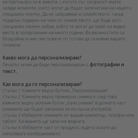
на партньора си в живота, с когото със сигурност имате
хиляди моменти, които могат да бъдат запечатани на нашето
специално платно. Да не забравяме и семейството: такъв
подарък, подарен на член от семейството, ще бъде като
специален семеен албум, който те могат да пазят на видно
място в продължение на много години. Възможностите са
безкрайни и ние сме повече от готови да съживим вашите
спомени.
Какво мога да персонализирам?
фотографии и
Печатът може да бъде персонализиран с
текст.
Как мога да го персонализирам?
Стъпка 1:
Кликнете върху бутона „Персонализация“
Стъпка 2
: Кликнете върху примерна снимка и след това
кликнете върху зеления бутон „Качи снимки“ в долната част
(снимките ще бъдат запазени за по-късна употреба)
Стъпка 3:
Изберете снимките от вашия компютър, телефон или
таблет. Качването ще започне веднага.
Стъпка 4:
Изберете част от продукта, където искате да
използвате изображението.