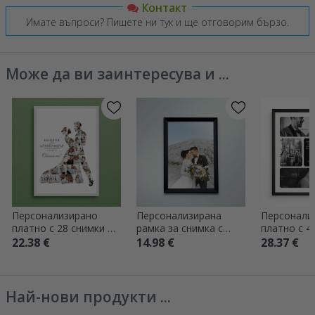
Контакт
Имате въпроси? Пишете ни тук и ще отговорим бързо.
Може да ви заинтересува и ...
Персонализирано
Персонализирана
Персонали
платно с 28 снимки и
рамка за снимка с
платно с 4
текст за сватбата -
една снимка - A4
текст - Чи
22.38 €
14.98 €
28.37 €
Булката и
портрет
младоженецът
Най-нови продукти ...