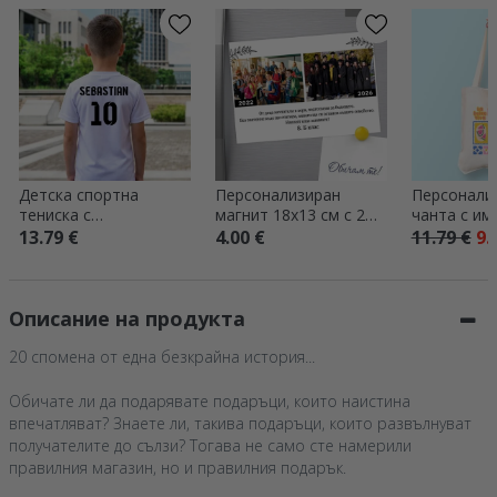
Детска спортна
Персонализиран
Персонали
тениска с
магнит 18x13 см с 2
чанта с им
персонализирано име
снимки и текст –
13.79 €
4.00 €
11.79 €
9.
и номер на гърба –
Тогава и сега
модел „футбол“
Описание на продукта
20 спомена от една безкрайна история...
Обичате ли да подарявате подаръци, които наистина
впечатляват? Знаете ли, такива подаръци, които развълнуват
получателите до сълзи? Тогава не само сте намерили
правилния магазин, но и правилния подарък.