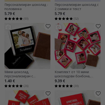
Персонализиран шоколад -
Персонализиран шоколад с
половинка
2 снимки и текст
5.79 €
5.79 €
(93)
(52)
Мини шоколад,
Комплект от 10 мини
персонализиран с
шоколадови бонбона,
фотография и текст
персонализирани с
1.40 €
9.39 €
фотография
(26)
(30)