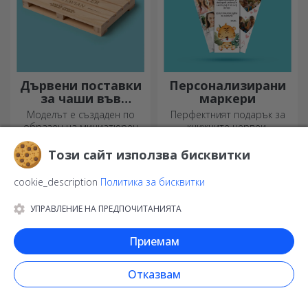
От любов към тези, които
Тествайте концентрацията
са страстни по готвенето,
си и възстановете
създадохме подаръци във
изображението на
формата на сърце за най-
персонализиран пъзел с
умелите домакини.
любимите си снимки.
Този сайт използва бисквитки
cookie_description
Политика за бисквитки
Персонализирани
Персонализирани
кръгли секачи
ръкавици за фурна
УПРАВЛЕНИЕ НА ПРЕДПОЧИТАНИЯТА
и кухненски
Любителите на кухнята
Готови ли сте да готвите? С
аксесоари
заслужават всички похвали,
подходящите аксесоари,
Приемам
затова вкусните ястия се
ръкавиците за фурна и
приготвят с най-
прихватките за тенджери
креативните ножове.
ще улеснят работата ви в
Отказвам
Изберете подходящия!
кухнята.