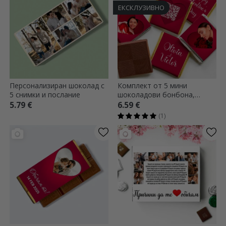
ЕКСКЛУЗИВНО
Персонализиран шоколад с
Комплект от 5 мини
5 снимки и послание
шоколадови бонбона,
персонализирани с
5.79 €
6.59 €
фотографии, QR код и текст
(1)
- Любов