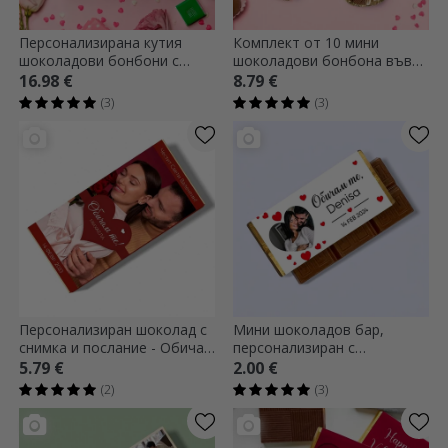
Персонализирана кутия
Комплект от 10 мини
шоколадови бонбони с
шоколадови бонбона във
фотография и текст - Сърце
формата на сърце,
16.98 €
8.79 €
с цветя
персонализирани с
(3)
(3)
фотография
Персонализиран шоколад с
Мини шоколадов бар,
снимка и послание - Обичам
персонализиран с
те
фотография и послание -
5.79 €
2.00 €
Обичам те
(2)
(3)