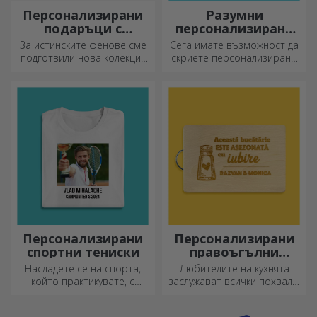
Персонализирани
Персонализирани
моливи за
кожени подложки
засаждане
Подарък, който цъфти и
Искате ли да направите
носи радост, идеален за 1 и
деня им още по-хубав?
8 март
Оставете им скъп спомен с
помощта на подложки за
чаши, които лесно могат да
бъдат персонализирани.