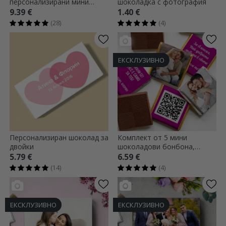
персонализирани мини
шоколадка с фотография
шоколадови бонбони -
9.39 €
1.40 €
Обичам те!
(28)
(4)
ЕКСКЛУЗИВНО
Персонализиран шоколад за
Комплект от 5 мини
двойки
шоколадови бонбона,
персонализирани с
5.79 €
6.59 €
фотографии, QR код и текст
(14)
(4)
- За някой специ
ЕКСКЛУЗИВНО
ЕКСКЛУЗИВНО