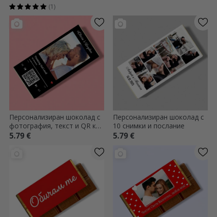
(1)
Персонализиран шоколад с
Персонализиран шоколад с
фотография, текст и QR код
10 снимки и послание
- Нашата мелодия
5.79 €
5.79 €