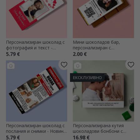
Персонализиран шоколад с
Мини шоколадов бар,
фотография и текст -
персонализиран с
Балони и сърца
фотография, послание и QR
5.79 €
2.00 €
код - Нашата мелодия
ЕКСКЛУЗИВНО
Персонализиран шоколад с
Персонализирана кутия
послания и снимки - Новини
шоколадови бонбони с
от деня
снимка и послание
5.79 €
16.98 €