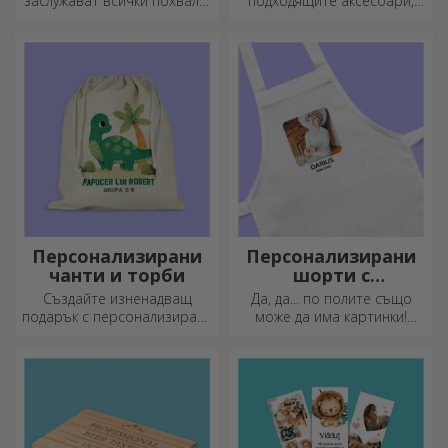
Персонализирани
Подаръчни ваучери
предпазители за
футбол
Идеален за професионални
Вдъхновяващ избор за
играчи, аматьори или дори
всеки повод, независимо
деца, които обичат футбола
дали става дума за рождени
дни, празници или други
специални моменти.
Персонализирани
Персонализирани
сърцевидни чопъри
пъзели