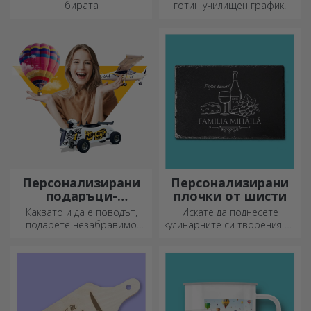
Персонализирани
Персонализирани
кожени гривни
златни и сребърни
гривни
Изработени изцяло на ръка
Изберете елегантен и
от естествена кожа, тези
семпъл аксесоар, който
персонализирани гривни са
според вас най-добре
подходящи както за него,
отразява личността на
така и за нея.
човека, който ще го носи.
Персонализирани
Персонализирани
кожени дневници в
термочаши с