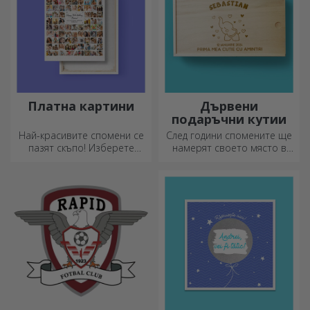
черни чаши
отварачки за
бутилки и
Запечатайте вълнението с
Идеални за любителите на
тирбушони
подарък, като излязъл от
бира и вино, отварачките
приказка! Изцяло черните
за бутилки и тирбушоните
чаши с изображения или
могат да придобият изцяло
текст правят силно
нов вид, когато са
впечатление на всеки,
персонализирани.
който ги получи като
подарък.
Персонализирани
Персонализирана
медали
бира
Персонализираните медали
Насладете се на една бира
са най-ценени за всички
с забавни послания или
положени усилия.
дизайни!
Персонализирайте ги и
признайте заслугите им!