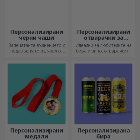
декоративен елемент.
Плакати за стена
Персонализирани
подаръци с вашите
графики
Открийте нашата колекция
Приемаме всякакъв вид
от стенни постери,
графики, независимо дали
професионално
са снимки, текст или и двете.
отпечатани, за да
:) Сега можете да получите
преобразят всяко
подаръка, който искате!
пространство. Модерни
дизайни, ярки цветове и
първокласно качество –
идеални за добавяне на