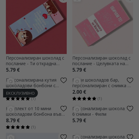
Персонализиран шоколад с
Персонализиран шоколад с
послание - Ти открадна
послание - Целувката на
сърцето ми
Купидон
5.79 €
5.79 €
ЕКСКЛУЗИВНО