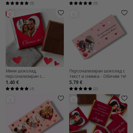
Елегантност
(8)
(9)
Мини шоколад,
Персонализиран шоколад с
персонализиран с
текст и снимка - Обичам те!
фотография и текст - Сърце
1.40 €
5.79 €
(4)
(2)