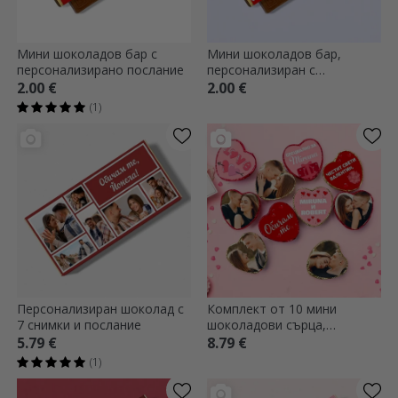
Мини шоколадов бар с
Мини шоколадов бар,
персонализирано послание
персонализиран с
фотография и послание -
2.00 €
2.00 €
Любов
(1)
Персонализиран шоколад с
Комплект от 10 мини
7 снимки и послание
шоколадови сърца,
персонализирани с
5.79 €
8.79 €
фотографии и текст -
(1)
Любов