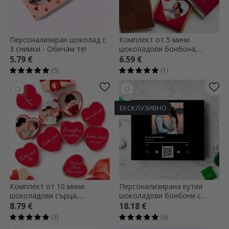
Персонализиран шоколад с
Комплект от 5 мини
3 снимки - Обичам те!
шоколадови бонбона,
персонализирани с
5.79 €
6.59 €
фотографии и текст -
(5)
(1)
Любов
ЕКСКЛУЗИВНО
Комплект от 10 мини
Персонализирана кутия
шоколадови сърца,
шоколадови бонбони с
персонализирани с
фотография, текст и QR код
8.79 €
18.18 €
фотографии и текст -
- Нашата мелодия
(3)
(6)
Скрито послание