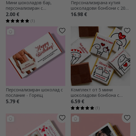
Мини шоколадов бар,
Персонализирана кутия
персонализиран с
шоколадови бонбони с 20
фотография и послание -
снимки и текст - Причини,
2.00 €
16.98 €
Сърце
поради които те обичам
(1)
Персонализиран шоколад с
Комплект от 5 мини
послание - Горещ
шоколадови бонбона с
персонализиран текст -
5.79 €
6.59 €
Сладко любовно послание
(1)