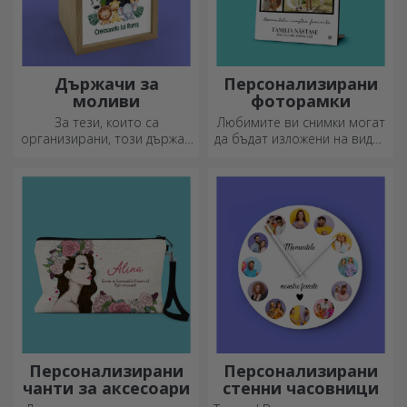
Държачи за
Персонализирани
моливи
фоторамки
За тези, които са
Любимите ви снимки могат
организирани, този държач
да бъдат изложени на видно
е идеалният подарък.
място – изберете
персонализирани
фоторамки!
Персонализирани
Персонализирани
чанти за аксесоари
стенни часовници