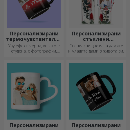
Персонализирани
Персонализирани
термочувствителни
стъклени
чаши
орнаменти с
Уау ефект: черна, когато е
Специални цветя за дамите
консервирани
студена, с фотографии,
и младите дами в живота ви.
цветя
когато е гореща.
Термочувствителната чаша
е специален подарък за
всеки.
Персонализирани
Персонализирани