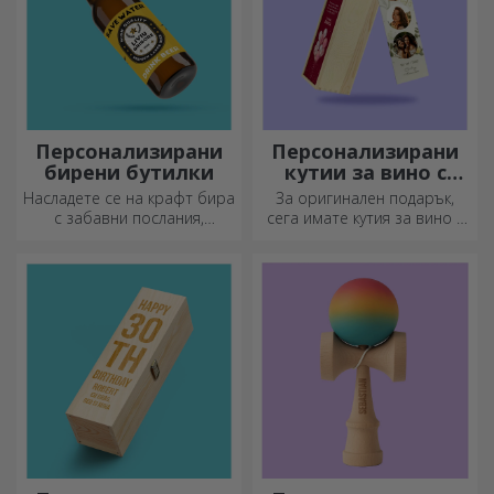
Персонализирани
Персонализирани
бирени бутилки
кутии за вино с
фотография
Насладете се на крафт бира
За оригинален подарък,
с забавни послания,
сега имате кутия за вино с
картинки или дизайни,
фотографии/съобщение,
подходящи за всеки сезон.
идеална за изключителен
подарък!