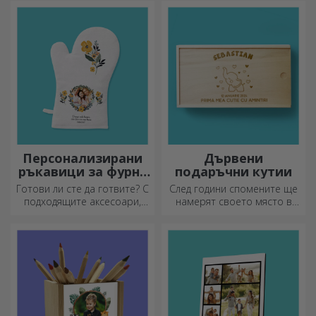
Персонализирайте ги и ще
съхраняват заедно в
имате най-атрактивните
персонализираните калъфи
килими!
за моливи на StarGift!
Персонализирани
Дървени
ръкавици за фурна
подаръчни кутии
и кухненски
Готови ли сте да готвите? С
След години спомените ще
аксесоари
подходящите аксесоари,
намерят своето място в
ръкавиците за фурна и
подаръчни кутии.
прихватките за тенджери
Персонализирайте ги с най-
ще улеснят работата ви в
оригиналното послание.
кухнята.