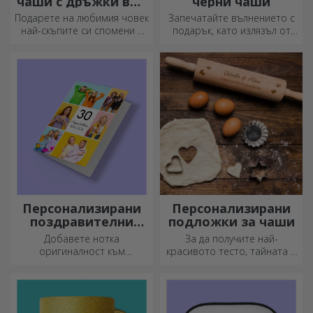
чаши с дръжки във
черни чаши
формата на сърце
Подарете на любимия човек
Запечатайте вълнението с
най-скъпите си спомени с
подарък, като излязъл от
персонализирани чаши с
приказка! Изцяло черните
дръжки във формата на
чаши с изображения или
сърце.
текст правят силно
впечатление на всеки,
който ги получи като
подарък.
Персонализирани
Персонализирани
поздравителни
подложки за чаши
картички и
Добавете нотка
За да получите най-
картички
оригиналност към
красивото тесто, тайната е
подаръка, който искате да
да имате в арсенала си
подарите. Допълнете
нашите магически точилки.
подаръка с
Пайовете ще станат
персонализирана картичка
божествено вкусни!