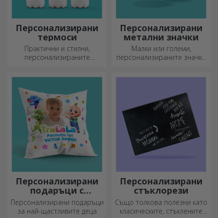
Персонализирани
Персонализирани
термоси
метални значки
Практични и стилни,
Малки или големи,
персонализираните
персонализираните значки
термоси са идеални за
могат да бъдат малка
наслада на любимата ви
радост, когато са
напитка, студена през
персонализирани. Предмет,
лятото и топла през зимата.
който носи късмет, усмивки
и добро настроение!
Персонализирани
Персонализирани
подаръци с
стъклорези
официална
Персонализирани подаръци
Също толкова полезни като
лицензия - TraLaLa
за най-щастливите деца
класическите, стъклените