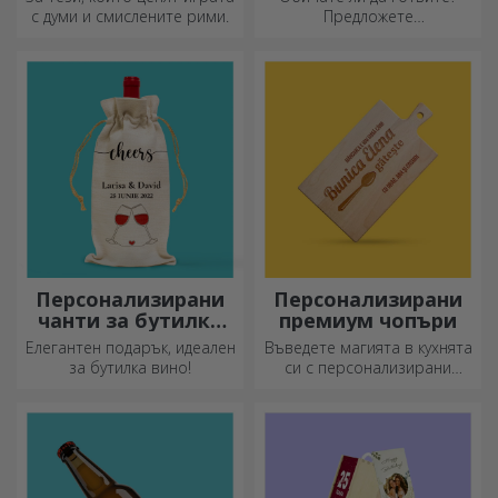
с думи и смислените рими.
Предложете
персонализирани престилки
с бродерия за всеки готвач!
Персонализирани
Персонализирани
чанти за бутилки
премиум чопъри
вино
Елегантен подарък, идеален
Въведете магията в кухнята
за бутилка вино!
си с персонализирани
ножове.