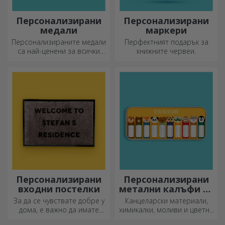
Персонализирани
Персонализирани
медали
маркери
Персонализираните медали
Перфектният подарък за
са най-ценени за всички
книжните червеи.
положени усилия.
Персонализирайте ги и
признайте заслугите им!
Персонализирани
Персонализирани
входни постелки
метални калъфи за
моливи
За да се чувствате добре у
Канцеларски материали,
дома, е важно да имате
химикалки, моливи и цветни
килим на входа.
маркери могат да се