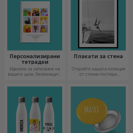
мишка.
Изберете подходящия!
Персонализирани
Плакати за стена
тетрадки
Идеални за записване на
Открийте нашата колекция
вашите цели, бележниците
от стенни постери,
са идеални за такива
професионално
задачи.
отпечатани, за да
преобразят всяко
пространство. Модерни
дизайни, ярки цветове и
първокласно качество –
идеални за добавяне на
индивидуалност към вашия
дом, офис или студио.