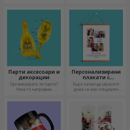
бъдат идеалният подарък за
мъж!
любим човек или, защо не,
нов аксесоар във вашата
колекция от чанти.
Парти аксесоари и
Персонализирани
декорации
плакати с
закачалки
Организирате ли парти?
Бърз начин да украсите
Нека го направим
дома си или специален
специално! Аксесоарите и
подарък за любимите си
декорациите за партита са
хора!
създадени, за да оживят
атмосферата.