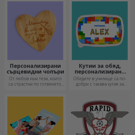
Персонализирани
Кутии за обяд,
сърцевидни чопъри
персонализирани
касероли
От любов към тези, които
Обедите в училище са по-
са страстни по готвенето,
добри с такава кутия за
създадохме подаръци във
храна. Персонализирайте я
формата на сърце за най-
и подгответе вашето дете
умелите домакини.
за нов ден!