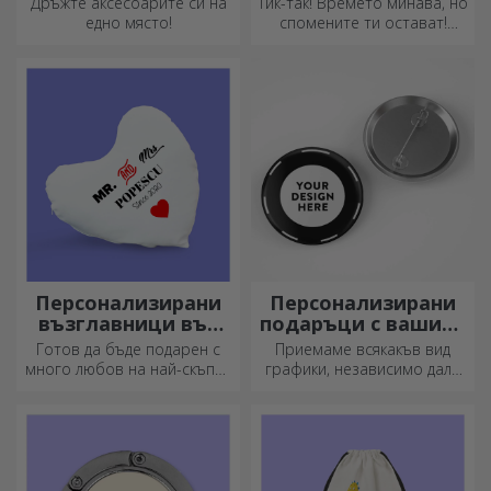
Дръжте аксесоарите си на
Тик-так! Времето минава, но
едно място!
спомените ти остават!
Подреди моментите си в
няколко снимки и ще имаш
най-специалния часовник!
Персонализирани
Персонализирани
възглавници във
подаръци с вашите
формата на сърце
графики
Готов да бъде подарен с
Приемаме всякакъв вид
много любов на най-скъпия
графики, независимо дали
ви човек.
са снимки, текст или и двете.
:) Сега можете да получите
подаръка, който искате!