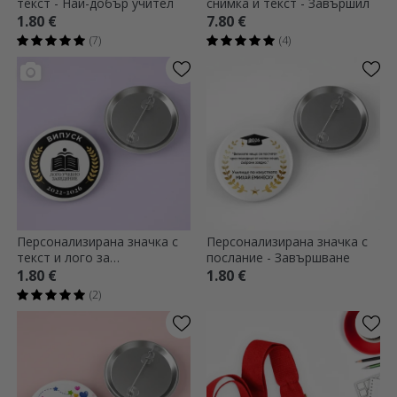
текст - Най-добър учител
снимка и текст - Завършил
1.80 €
7.80 €
(7)
(4)
Персонализирана значка с
Персонализирана значка с
текст и лого за
послание - Завършване
дипломиране
1.80 €
1.80 €
(2)