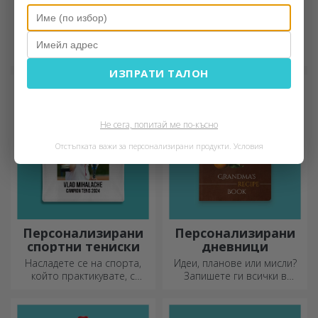
Подаръци в
Персонализирани
ограничено
ключодържатели
издание
Уникални подаръци в
Персонализираните
ограничено издание –
ключодържатели са
специални изненади за
подарък, който винаги
ИЗПРАТИ ТАЛОН
незабравими моменти
можете да носите със себе
си, идеален за да им
напомняте за вас всеки ден.
Не сега, попитай ме по-късно
Отстъпката важи за персонализирани продукти.
Условия
Персонализирани
Персонализирани
спортни тениски
дневници
Насладете се на спорта,
Идеи, планове или мисли?
който практикувате, с
Запишете ги всички в
персонализирана тениска с
персонализиран дневник и
вашето име или снимка – тя
съхранявайте всичките си
може да се превърне във
спомени наблизо.