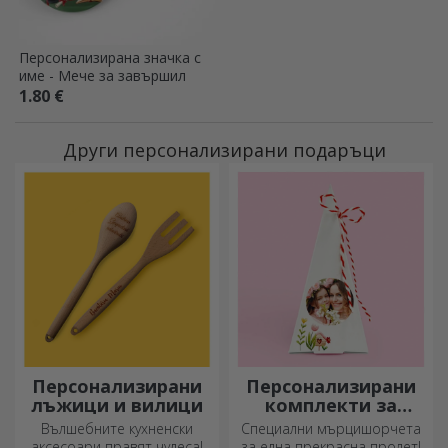
Персонализирана значка с
име - Мече за завършил
1.80 €
Други персонализирани подаръци
Персонализирани
Персонализирани
лъжици и вилици
комплекти за
засаждане на
Вълшебните кухненски
Специални мърцишорчета
пирамидални
аксесоари правят чудеса!
за една прекрасна пролет!