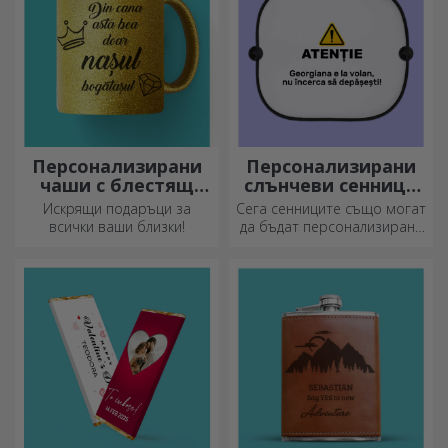
или поздравителна
картичка.
Персонализирани
Персонализирани
чаши с блестящ
слънчеви сенници
ефект
за автомобили
Искрящи подаръци за
Сега сенниците също могат
всички ваши близки!
да бъдат персонализирани
и са идеални за намаляване
на топлината в колата.