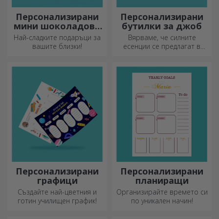
Персонализирани
Персонализирани
мини шоколадови
бутилки за джоб
барове
Най-сладките подаръци за
Вярваме, че силните
вашите близки!
есенции се предлагат в
малки бутилки. Какво ще
кажете за персонализирана
джобна бутилка?
Персонализирани
Персонализирани
графици
планиращи
Създайте най-цветния и
Организирайте времето си
готин училищен график!
по уникален начин!