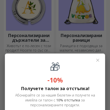
Персонализирани
Персонализирани
държатели за
раници
чанти за маса
Животът е по-лесен с този
Раницата е подходяща за
продукт! Носете го със себе
малките, независимо дали
си, където и да отидете!
ходят на детска градина или
×
започват училище.
🎁
Създайте тази, която най-
добре подхожда на вашето
дете!
-10%
Получете талон за отстъпка!
Абонирайте се за нашия бюлетин и получете на
имейла си талон с
10% отстъпка
за
персонализираните продукти.