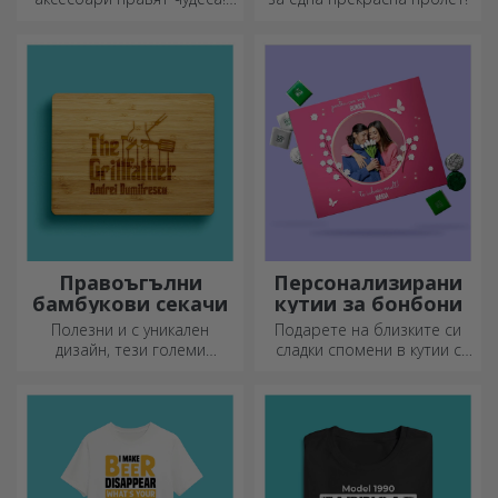
цветя
Вилиците и лъжиците са
чудесен екип за най-
сложните рецепти.
Правоъгълни
Персонализирани
бамбукови секачи
кутии за бонбони
Полезни и с уникален
Подарете на близките си
дизайн, тези големи
сладки спомени в кутии с
гравирани дъски за рязане
вкусни бонбони!
са идеални за най-
апетитните деликатеси,
приготвени в кухнята.