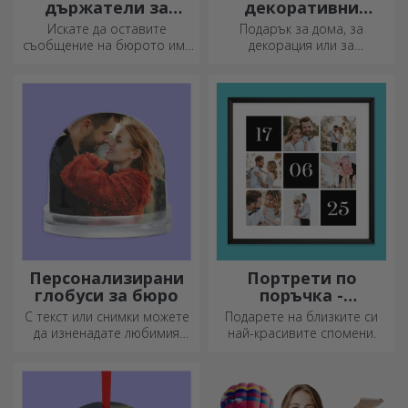
държатели за
декоративни
съобщения
възглавници
Искате да оставите
Подарък за дома, за
съобщение на бюрото им?
декорация или за
Оставете им скъп спомен с
прегръдка,
персонализирани
персонализираните
държатели за съобщения.
възглавници са идеални за
всеки повод.
Персонализирани
Портрети по
глобуси за бюро
поръчка -
квадратен формат
С текст или снимки можете
Подарете на близките си
да изненадате любимия
най-красивите спомени.
човек с специален аксесоар
за офиса.