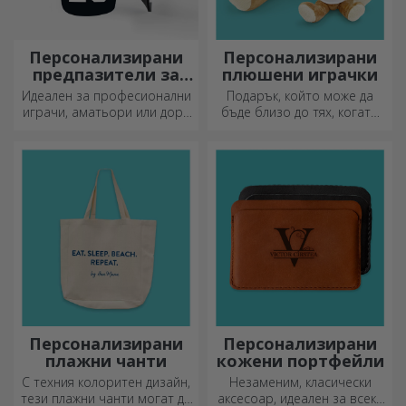
Персонализирани
Персонализирани
предпазители за
плюшени играчки
футбол
Идеален за професионални
Подарък, който може да
играчи, аматьори или дори
бъде близо до тях, когато
деца, които обичат футбола
вие не сте там, са
персонализираните
плюшени играчки, идеални
за гушкане!
Персонализирани
Персонализирани
плажни чанти
кожени портфейли
С техния колоритен дизайн,
Незаменим, класически
тези плажни чанти могат да
аксесоар, идеален за всеки