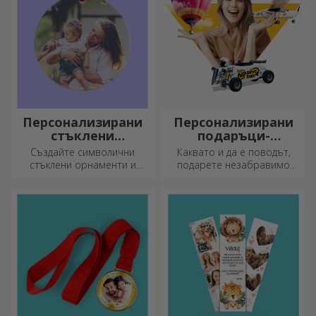
Персонализирани
Персонализирани
стъклени
подаръци-
орнаменти
преживявания
Създайте символични
Каквато и да е поводът,
стъклени орнаменти и
подарете незабравимо
подарете на близките си
преживяване –
оригинални и уникални
незабравими спомени,
подаръци!
адреналин или релаксация.