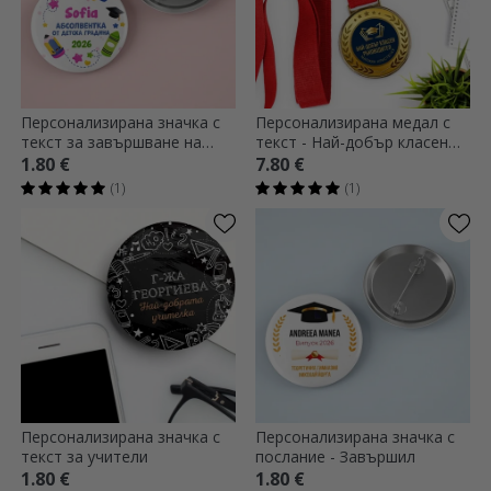
Персонализирана значка с
Персонализирана медал с
текст за завършване на
текст - Най-добър класен
детска градина
ръководител
1.80 €
7.80 €
(1)
(1)
Персонализирана значка с
Персонализирана значка с
текст за учители
послание - Завършил
1.80 €
1.80 €