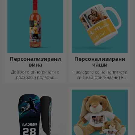
вашата любима!
Персонализирани
Персонализирани
вина
чаши
Доброто вино винаги е
Насладете се на напитката
подходящ подарък.
си с най-оригиналните
Изберете персонализирано
персонализирани чаши.
вино и го подарете с името
на получателя върху него.