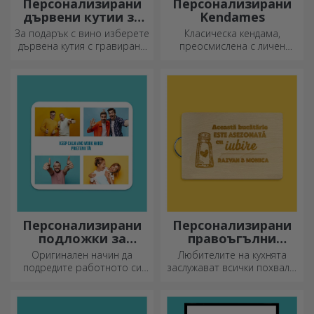
Персонализирани
Персонализирани
дървени кутии за
Kendames
вино
За подарък с вино изберете
Класическа кендама,
дървена кутия с гравирани
преосмислена с личен
специални послания.
подход
Персонализирани
Персонализирани
подложки за
правоъгълни
мишка
секачи с дръжки
Оригинален начин да
Любителите на кухнята
подредите работното си
заслужават всички похвали,
място е да
затова вкусните ястия се
персонализирате най-
приготвят с най-
готините си подложки за
креативните ножове.