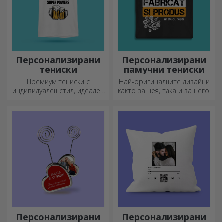
Персонализирани
Персонализирани
тениски
памучни тениски
Премиум тениски с
Най-оригиналните дизайни
индивидуален стил, идеален
както за нея, така и за него!
подарък за вашите близки.
Персонализиране на
памучни или спортни
модели, изберете
подходящия!
Персонализирани
Персонализирани