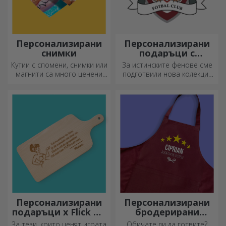
Персонализирани
Персонализирани
снимки
подаръци с
официална
Кутии с спомени, снимки или
За истинските фенове сме
лицензия - FC Rapid
магнити са много ценени
подготвили нова колекция
1923 Букурещ
подаръци. Изберете
от официално лицензирани
любимите си снимки и
продукти на Rapid, в
подарете оригинални
партньорство с бяло-
подаръци.
лилавия отбор.
Персонализирани
Персонализирани
подаръци x Flick Mr
бродерирани
Rima
шорти
За тези, които ценят играта
Обичате ли да готвите?