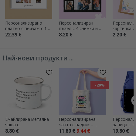
Персонализирано
Персонализиран
Персонали
платно с пейзаж с 15
пъзел с 4 снимки и
картичка с
снимки, модел номер
текст
фотография
22.39 €
8.20 €
2.20 €
21 и текстово
Покана за 
съобщение
Най-нови продукти ...
-20%
Емайлирана метална
Персонализирана
Персонали
чаша с
чанта с надпис –
раница с т
персонализирано
Festival good vibes
8.80 €
11.80 €
9.44 €
19.80 €
послание