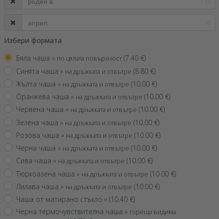
15
10
Избери формата
Бяла чаша »
(
7.40
€)
по цялата повърхност
Синята чаша »
(
8.80
€)
на дръжката и отвътре
Жълта чаша »
(
10.00
€)
на дръжката и отвътре
Оранжева чаша »
(
10.00
€)
на дръжката и отвътре
Червена чаша »
(
10.00
€)
на дръжката и отвътре
Зелена чаша »
(
10.00
€)
на дръжката и отвътре
Розова чаша »
(
10.00
€)
на дръжката и отвътре
Черна чаша »
(
10.00
€)
на дръжката и отвътре
Сива чаша »
(
10.00
€)
на дръжката и отвътре
Тюркоазена чаша »
(
10.00
€)
на дръжката и отвътре
Лилава чаша »
(
10.00
€)
на дръжката и отвътре
Чаша от матирано стъкло »
(
10.40
€)
Черна термочувствителна чаша »
гореща видима