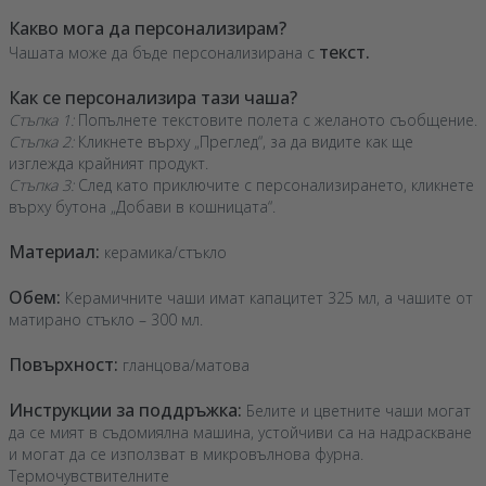
Какво мога да персонализирам?
текст.
Чашата може да бъде персонализирана с
Как се персонализира тази чаша?
Стъпка 1:
Попълнете текстовите полета с желаното съобщение.
Стъпка 2:
Кликнете върху „Преглед“, за да видите как ще
изглежда крайният продукт.
Стъпка 3:
След като приключите с персонализирането, кликнете
върху бутона „Добави в кошницата“.
Материал:
керамика/стъкло
Обем:
Керамичните чаши имат капацитет 325 мл, а чашите от
матирано стъкло – 300 мл.
Повърхност:
гланцова/матова
Инструкции за поддръжка:
Белите и цветните чаши могат
да се мият в съдомиялна машина, устойчиви са на надраскване
и могат да се използват в микровълнова фурна.
Термочувствителните