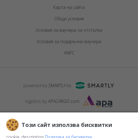
Карта на сайта
Общи условия
Условия за ваучери за отстъпка
Условия за подаръчни ваучери
ANPC
powered by
SMARTLY.ro
logistics by
APACARGO.com
Този сайт използва бисквитки
cookie_description
Политика за бисквитки