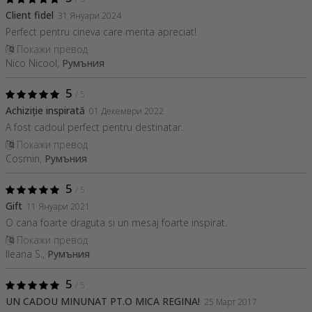
Client fidel
31 Януари 2024
Perfect pentru cineva care merita apreciat!
Покажи превод
Nico Nicool,
Румъния
5
/ 5
Achiziție inspirată
01 Декември 2022
A fost cadoul perfect pentru destinatar.
Покажи превод
Cosmin,
Румъния
5
/ 5
Gift
11 Януари 2021
O cana foarte draguta si un mesaj foarte inspirat.
Покажи превод
Ileana S.,
Румъния
5
/ 5
UN CADOU MINUNAT PT.O MICA REGINA!
25 Март 2017