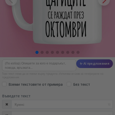
✨ AI предложения
Този текст няма да се появи върху продукта. Използва се само за генериране на
предложения.
Вземи текстовете от примера
Без текст
Въведете текст
10