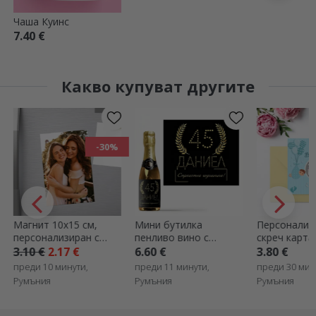
Чаша Куинс
7.40 €
Какво купуват другите
-30%
Магнит 10x15 см,
Мини бутилка
Персонализ
персонализиран с
пенливо вино с
скреч карта
фотография
персонализиран текст
послание -
3.10 €
2.17 €
6.60 €
3.80 €
за рожден ден -
Разкриване 
преди 10 минути,
преди 11 минути,
преди 30 мин
Златно
Румъния
Румъния
Румъния