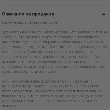
Описание на продукта
В кой месец се раждат кралиците?
През историята е имало много кралици, като например тези на
Обединеното кралство, които са останали в колективната
памет благодарение на твърдия и любящ начин, по който са
управлявали народа си, и са били символ на надежда и доверие
в монархията. Символиката на кралиците е преминала
границите на монархията и благородните потомци и е била
възприета от всички силни жени, които, макар и да не носят
отговорността за цял народ, управляват свое мини-кралство,
което ръководят с грижа и обич.
Ако имате такъв човек сред близките си и искате да го
изненадате по оригинален начин, който също подчертава
неговите неоспорими качества, тогава този персонализиран
подарък е точно това, което търсите, защото нищо не може
да се сравни с признаването на заслугите му с вдъхновен
подарък!