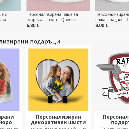
ша с
Персонализирана чаша за
Персонализиран
они
еспресо с текст - Queens
чаша с надпис -
6.80 €
8.00 €
ализирани подаръци
ирани
Персонализиран
Персонал
 бюро
декоративен шисти
подар
офици