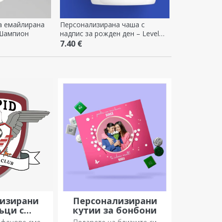
а емайлирана
Персонализирана чаша с
 Шампион
надпис за рожден ден – Level
Unlocked
7.40 €
изирани
Персонализирани
ъци с
кутии за бонбони
ална