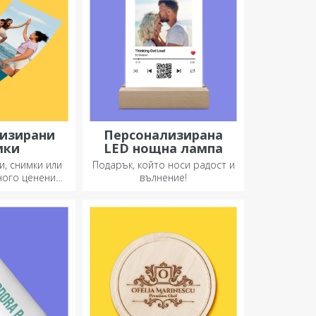
изирани
Персонализирана
мки
LED нощна лампа
и, снимки или
Подарък, който носи радост и
ного ценени
вълнение!
 Изберете
и снимки и
ригинални
ъци.