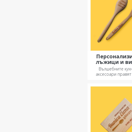
Персонализ
лъжици и в
Вълшебните кух
аксесоари правят 
Вилиците и лъжи
чудесен екип за най
рецепти.