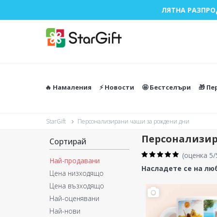
ЛЯТНА РАЗПРО
🔥 Намаления
⚡️ Новости
🤩 Бестселъри
🎁 П
StarGift
Персонализирани чаши за рождени дни
Персонализир
Сортирай
(
оценка 5/
Най-продавани
Насладете се на лю
Цена низходящо
Цена възходящо
Най-оценявани
Най-нови