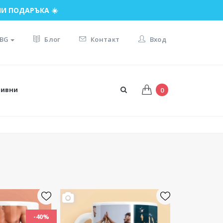
И ПОДАРЪКА ☀️
BG
Блог
Контакт
Вход
тивни
0
-40%