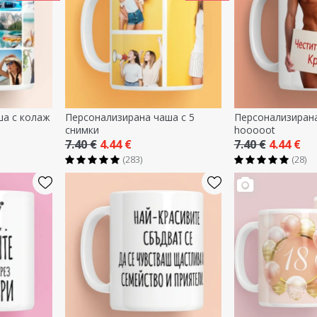
ша с колаж
Персонализирана чаша с 5
Персонализирана
снимки
hooooot
7.40 €
4.44 €
7.40 €
4.44 €
(283)
(28)