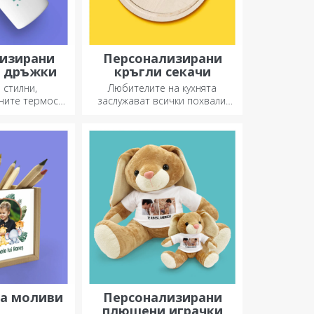
изирани
Персонализирани
с дръжки
кръгли секачи
 стилни,
Любителите на кухнята
ните термоси
заслужават всички похвали,
 наслаждаване
затова вкусните ястия се
 напитка през
приготвят с най-креативните
езон.
ножове. Изберете
подходящия!
а моливи
Персонализирани
плюшени играчки