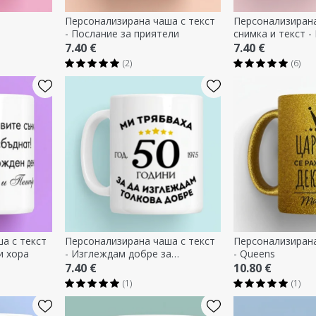
Персонализирана чаша с текст
Персонализирана
- Послание за приятели
снимка и текст -
7.40 €
7.40 €
(2)
(6)
а с текст
Персонализирана чаша с текст
Персонализирана
и хора
- Изглеждам добре за
- Queens
възрастта си
7.40 €
10.80 €
(1)
(1)