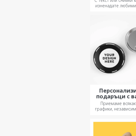
С текст или снимки 
изненадате любими
специален аксес
офиса.
Персонализ
подаръци с 
график
Приемаме всякак
графики, независим
снимки, текст или и 
Сега можете да п
подаръка, който 