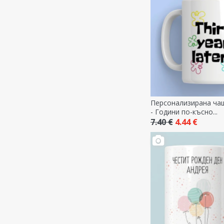
Персонализирана чаш
- Години по-късно...
7.40 €
4.44 €