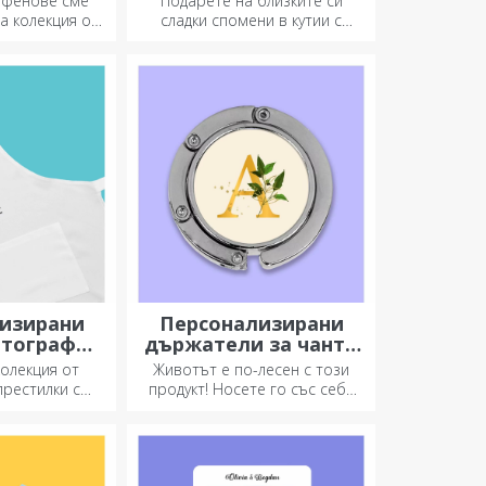
е фенове сме
Подарете на близките си
 FC Rapid
а колекция от
сладки спомени в кутии с
укурещ
ицензирани
вкусни бонбони!
 Rapid, в
 бяло-лилавия
ор.
изирани
Персонализирани
отография
държатели за чанти
одерия
за маса
колекция от
Животът е по-лесен с този
престилки с
продукт! Носете го със себе
 картинки са
си, където и да отидете!
даръци за
а готвенето.