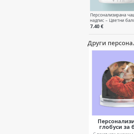
Персонализирана ча
надпис – Цветни бал
7.40 €
Други персон
Персонализ
глобуси за