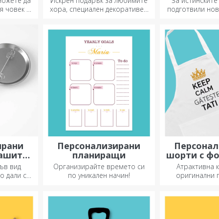
можете да
Искрен подарък за любимите
За истинскит
лицензия -
я човек с
хора, специален декоративен
подготвили нов
1923 Б
оар за
елемент.
официално л
продукти на
партньорство с
отб
ирани
Персонализирани
Персонал
вашите
планиращи
шорти с ф
и
или бр
ъв вид
Организирайте времето си
Атрактивна 
о дали са
по уникален начин!
оригинални 
двете. :)
бродерии или
олучите
идеални по
искате!
любителите н