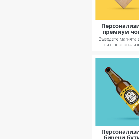
Персонализ
премиум чо
Въведете магията в
си с персонали
ножове.
Персонализ
бирени бут