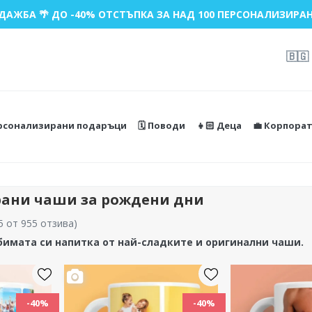
ДАЖБА 🌴 ДО -40% ОТСТЪПКА ЗА НАД 100 ПЕРСОНАЛИЗИРАН
🇧🇬
ерсонализирани подаръци
🗓️ Поводи
👧🏻 Деца
💼 Корпора
ани чаши за рождени дни
5 от 955 отзива
)
бимата си напитка от най-сладките и оригинални чаши.
-40%
-40%