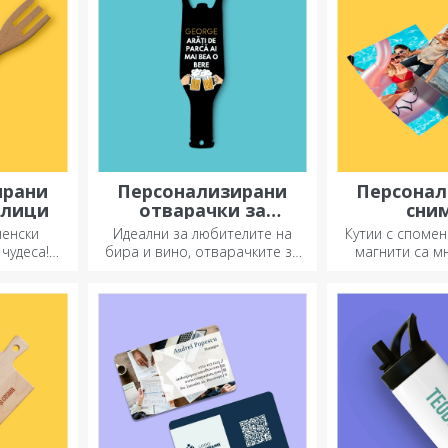
ирани
Персонализирани
Персонал
илици
отварачки за
сни
бутилки и
ненски
Идеални за любителите на
Кутии с спомен
тирбушони
чудеса!
бира и вино, отварачките за
магнити са м
ците са
бутилки и тирбушоните могат
подаръци.
-сложните
да придобият изцяло нов вид,
любимите с
когато са персонализирани.
подарете о
подар