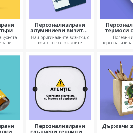
ирани
Персонализирани
Персонал
пъри
алуминиеви визитни
термоси 
картички
 кухнята
Най-оригиналните визитки, с
Полезни и
зирани
които ще се отличите
персонализира
са идеални за
на любимата ви
всеки с
ирани
Персонализирани
Държачи з
илки
слънчеви сенници за