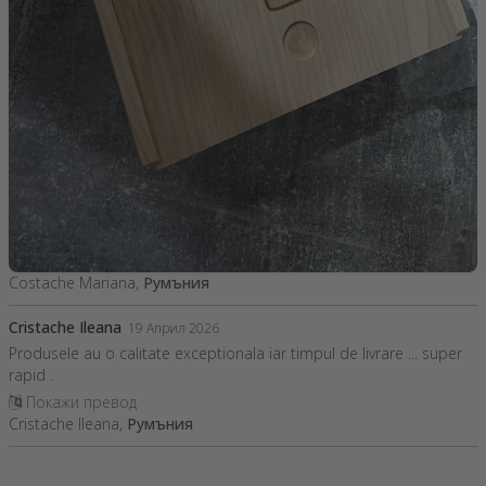
Costache Mariana,
Румъния
Cristache Ileana
19 Април 2026
Produsele au o calitate exceptionala iar timpul de livrare ... super
rapid .
Покажи превод
Cristache Ileana,
Румъния