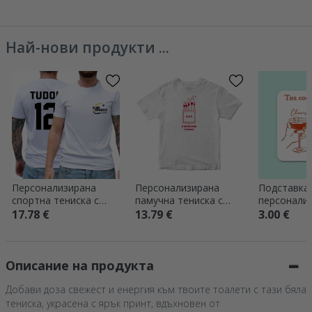
Формула 1
Бикини Бо
Най-нови продукти ...
Персонализирана
Персонализирана
Подставка 
спортна тениска с
памучна тениска с
персонали
лого, име и номер от
инициали – Heaven
- The cockta
17.78 €
13.79 €
3.00 €
двете страни
Описание на продукта
Добави доза свежест и енергия към твоите тоалети с тази бяла
тениска, украсена с ярък принт, вдъхновен от