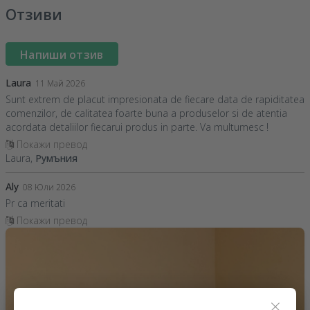
Отзиви
Напиши отзив
Laura
11 Май 2026
Sunt extrem de placut impresionata de fiecare data de rapiditatea
comenzilor, de calitatea foarte buna a produselor si de atentia
acordata detaliilor fiecarui produs in parte. Va multumesc !
Покажи превод
Laura,
Румъния
Aly
08 Юли 2026
Pr ca meritati
Покажи превод
×