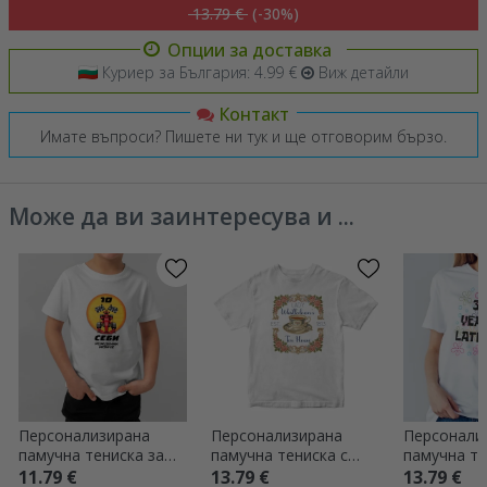
13.79 €
(-30%)
Опции за доставка
Куриер за България: 4.99 €
Виж детайли
Контакт
Имате въпроси? Пишете ни тук и ще отговорим бързо.
Може да ви заинтересува и ...
Персонализирана
Персонализирана
Персонали
памучна тениска за
памучна тениска с
памучна те
деца с текст -
текст - Чайна
текст - Ро
11.79 €
13.79 €
13.79 €