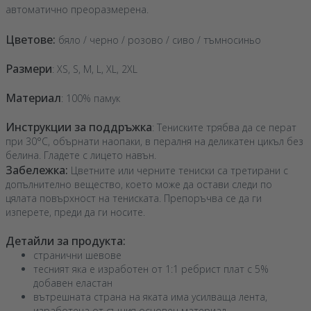
автоматично преоразмерена.
Цветове:
бяло / черно / розово / сиво / тъмносиньо
Размери
: XS, S, M, L, XL, 2XL
Материал
: 100% памук
Инструкции за поддръжка
: Тениските трябва да се перат
при 30°C, обърнати наопаки, в пералня на деликатен цикъл без
белина. Гладете с лицето навън.
Забележка:
Цветните или черните тениски са третирани с
допълнително вещество, което може да остави следи по
цялата повърхност на тениската. Препоръчва се да ги
изперете, преди да ги носите.
Детайли за продукта:
странични шевове
тесният яка е изработен от 1:1 ребрист плат с 5%
добавен еластан
вътрешната страна на яката има усилваща лента,
изработена от същия основен материал