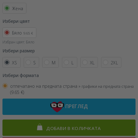
Жена
Избери цвят
Бяло
9.65 €
Избран цвят:
Бяло
Избери размер
XS
S
M
L
XL
2XL
Избери формата
отпечатано на предната страна »
графики на предната страна
(
9.65
€)
ПРЕГЛЕД
ДОБАВИ В КОЛИЧКАТА