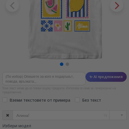
✨ AI предложения
Този текст няма да се появи върху продукта. Използва се само за генериране на
предложения.
Вземи текстовете от примера
Без текст
15
Избери модел