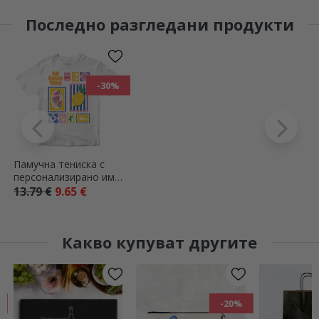
Последно разгледани продукти
-30%
Памучна тениска с
персонализирано име
– Summer
13.79 €
9.65 €
Какво купуват другите
-20%