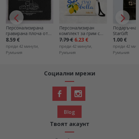
Персонализиран
Подаръчна торбичка
Комплект о
комплект за грим с
StarGift
персонализ
надпис - Ciao bella
стикера
7.79 €
6.23 €
1.00 €
3.00 €
(самозалеп
преди 42 минути,
преди 42 минути,
преди 42 мин
етикети) за
Румъния
Румъния
Румъния
Спорт
Социални мрежи
Blog
Твоят акаунт