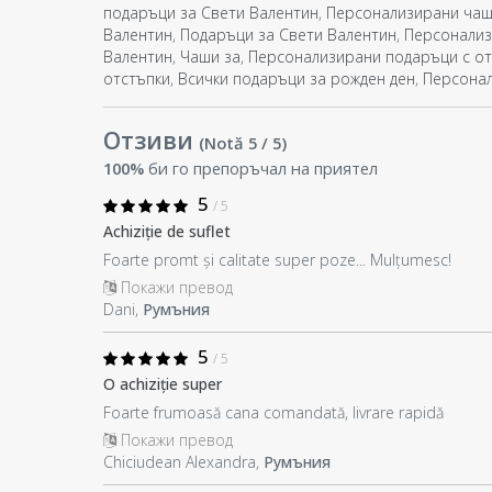
подаръци за Свети Валентин
,
Персонализирани чаш
Валентин
,
Подаръци за Свети Валентин
,
Персонализ
Валентин
,
Чаши за
,
Персонализирани подаръци с от
отстъпки
,
Всички подаръци за рожден ден
,
Персона
Отзиви
(Notă
5
/ 5
)
100%
би го препоръчал на приятел
5
/ 5
Achiziție de suflet
Foarte promt și calitate super poze... Mulțumesc!
Покажи превод
Dani,
Румъния
5
/ 5
O achiziție super
Foarte frumoasă cana comandată, livrare rapidă
Покажи превод
Chiciudean Alexandra,
Румъния