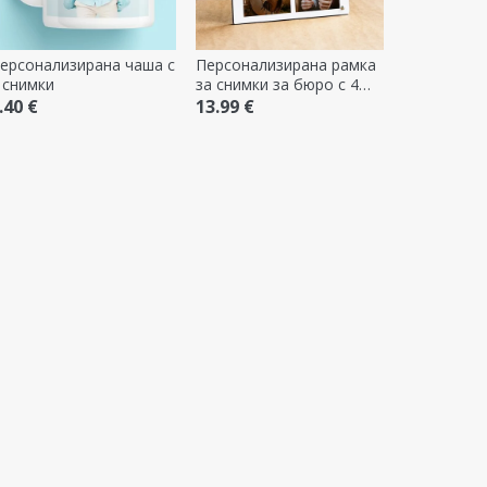
ерсонализирана чаша с
Персонализирана рамка
 снимки
за снимки за бюро с 4
снимки и текст - модел
.40 €
13.99 €
LOVE