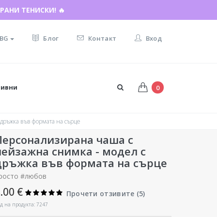
РАНИ ТЕНИСКИ! 🔥
И ПОДАРЪКА ☀️
BG
Блог
Контакт
Вход
тивни
0
дръжка във формата на сърце
Персонализирана чаша с
пейзажна снимка - модел с
дръжка във формата на сърце
росто #любов
.00 €
Прочети отзивите (
5
)
д на продукта: 7247