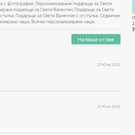
и с фотографии
,
Персонализирани подаръци за Свети
ирани подаръци за Свети Валентин
,
Подаръци за Свети
стъпка
,
Подаръци за Свети Валентин с отстъпка
,
Седмични
П
лизирани чаши
,
Всички персонализирани чаши
.
2
7
Напиши отзив
23 Юни 2026
23 Юни 2026