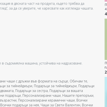
ация в дясната част на продукта, където трябва да
П
лед“, за да се уверите, че харесвате как изглежда чашата.
4
4
П
 в съдомиялна машина, устойчива на надраскване.
п
с
2
и
ани чаши с дръжки във формата на сърце
,
Обичам те
,
ъци за тийнейджъри
,
Подаръци за тийнейджъри
,
Подаръци
 двамата
,
Подаръци за сестра
,
Подаръци за вашата
ни подаръци
,
Персонализирани чаши
,
Нашите препоръки
,
възрастни
,
Персонализирани керамични чаши
,
Всички
,
Всички подаръци за нея
,
Чаши за Свети Валентин
,
Всички