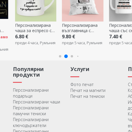
на
Персонализирана
Персонализирана
Персонали
о с
възглавница с
чаша със снимка и
картина с т
екст
фотография, текст
послание – Повод
Звезда на
9.80 €
7.40 €
22.39 €
и QR код - Нашата
за пенсиониране
благодарно
мъния
преди 5 часа, Румъния
преди 5 часа, Румъния
преди 5 час
мелодия
пенсионир
Популярни
Услуги
продукти
Фото печат
С
Персонализирани
Печат на магнити
К
подаръци
Печат на тениски
А
Персонализирани чаши
И
Персонализирани
д
памучни тениски
К
Персонализирани
Ч
ключодържатели
в
Персонализирани
Ф