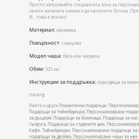
Просто използвайте специалната зона за персонализ
качите желаната снимка и да натиснете бутона „Прег
И... това е всичко!
Материал:
керамика
Повърхност:
гланцова
Модел чаша:
бяла или червена
Обем:
325 мл
Инструкции за поддръжка:
подходяща за миене
tracking
Вижте и други
Романтични подаръци
,
Персонализир
Подаръци за тийнейджъри
,
Персонализирани подар
за дъщеря
,
Подаръци за близнаци
,
Подаръци за нас
съпруга
,
Подаръци за студените дни
,
Персонализира
Кафе
,
Тийнейджъри
,
Персонализирани подаръци за 
подаръци за двойки
,
Персонализирани чаши за нея