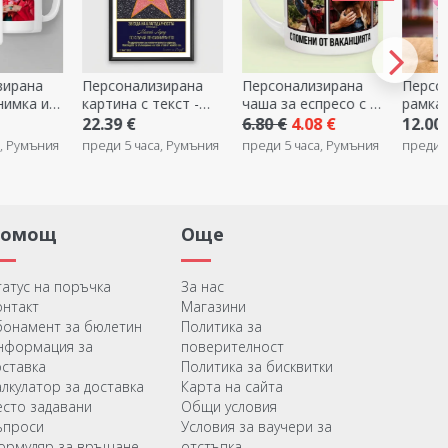
зирана
Персонализирана
Персонализирана
Подар
екст -
чаша за еспресо с 5
рамка за снимка за
торбич
снимки и текст -
бюро с текст и
6.80 €
4.08 €
12.00 €
1.00 €
ст за
Спомени
снимка - Честит
а, Румъния
преди 5 часа, Румъния
преди 5 часа, Румъния
преди 5
ане
рожден ден!
Помощ
Още
татус на поръчка
За нас
онтакт
Магазини
бонамент за бюлетин
Политика за
нформация за
поверителност
оставка
Политика за бисквитки
алкулатор за доставка
Карта на сайта
есто задавани
Общи условия
ъпроси
Условия за ваучери за
ормуляр за връщане
отстъпка