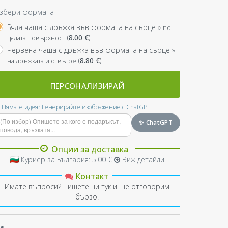
збери формата
Бяла чаша с дръжка във формата на сърце »
по
(
8.00
€
)
цялата повърхност
Червена чаша с дръжка във формата на сърце »
(
8.80
€
)
на дръжката и отвътре
ПЕРСОНАЛИЗИРАЙ
Нямате идея? Генерирайте изображение с ChatGPT
✨ ChatGPT
Опции за доставка
Куриер за България: 5.00 €
Виж детайли
Контакт
Имате въпроси? Пишете ни тук и ще отговорим
бързо.