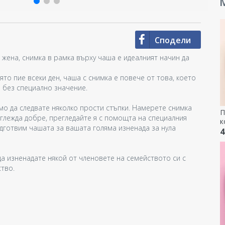
М
Сподели
а жена, снимка в рамка върху чаша е идеалният начин да
ято пие всеки ден, чаша с снимка е повече от това, което
ен без специално значение.
амо да следвате няколко прости стъпки. Намерете снимка
П
изглежда добре, прегледайте я с помощта на специалния
к
подготвим чашата за вашата голяма изненада за нула
4
да изненадате някой от членовете на семейството си с
ство.