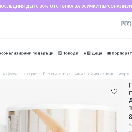
ПОСЛЕДНИЯ ДЕН С 30% ОТСТЪПКА ЗА ВСИЧКИ ПЕРСОНАЛИЗИ
ДАЖБА 🌴 ДО -40% ОТСТЪПКА ЗА НАД 100 ПЕРСОНАЛИЗИРАН
🇧🇬
ерсонализирани подаръци
🗓️ Поводи
👧🏻 Деца
💼 Корпора
във формата на сърце
Персонализирана чаша с пейзажна снимка - модел с 
п
8
Ко