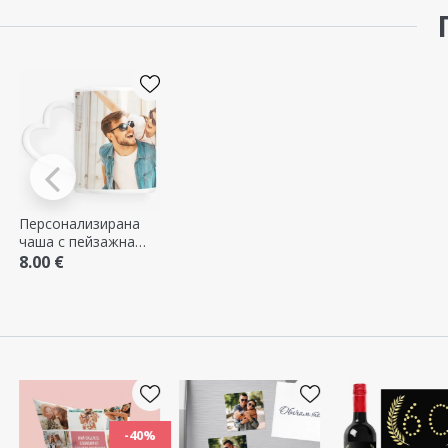
Персонализирана
чаша с пейзажна
снимка - модел с
8.00 €
дръжка във
формата на сърце