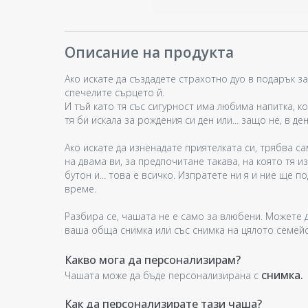
Описание на продукта
Ако искате да създадете страхотно дуо в подарък з
спечелите сърцето й.
И тъй като тя със сигурност има любима напитка, ко
тя би искала за рождения си ден или... защо не, в д
Ако искате да изненадате приятелката си, трябва с
на двама ви, за предпочитане такава, на която тя 
бутон и... това е всичко. Изпратете ни я и ние ще 
време.
Разбира се, чашата не е само за влюбени. Можете 
ваша обща снимка или със снимка на цялото семей
Какво мога да персонализирам?
снимка.
Чашата може да бъде персонализирана с
Как да персонализирате тази чаша?