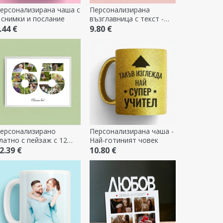
ерсонализирана чаша с
Персонализирана
 снимки и послание
възглавница с текст -
Keep Calm
.44 €
9.80 €
ерсонализирано
Персонализирана чаша -
латно с пейзаж с 12
Най-готиният човек
нимки, модел номер 65
2.39 €
10.80 €
 текстово съобщение