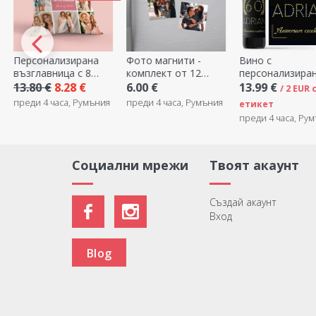
Фото магнити -
Вино с
Персонализира
комплект от 12
персонализиран
чаша за еспрес
броя, 6x6 см
надпис – Gold
фотография и т
6.00 €
13.99 €
6.80 €
/ 2 EUR само
преди 4 часа, Румъния
преди 4 часа, Ру
етикет
преди 4 часа, Румъния
Социални мрежи
Твоят акаунт
Създай акаунт
Вход
Blog